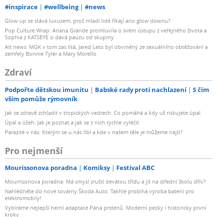
#inspirace
#wellbeing
#news
Glow up se stává luxusem, proč mladí lidé říkají ano glow downu?
Pop Culture Wrap: Ariana Grande promluvila o svém ústupu z veřejného života a
Sophia z KATSEYE si dává pauzu od skupiny
Alt news: MGK v tom zas lítá, Jared Leto byl obviněný ze sexuálního obtěžování a
zemřely Bonnie Tyler a Mary Morello
Zdraví
Podpořte dětskou imunitu
Babské rady proti nachlazení
S čím
vším pomůže rýmovník
Jak se zdravě zchladit v tropických vedrech: Co pomáhá a kdy už riskujete úpal
Úpal a úžeh: Jak je poznat a jak se z nich rychle vyléčit
Parazité v nás: Kterým se u nás líbí a kde v našem těle je můžeme najít?
Pro nejmenší
Mourissonova poradna
Komiksy
Festival ABC
Mourrisonova poradna: Má smysl zrušit devátou třídu a jít na střední školu dřív?
Nahlédněte do nové továrny Škoda Auto: Takhle probíhá výroba baterií pro
elektromobily!
Vybíráme nejlepší herní adaptace Pána prstenů. Moderní pecky i historicky první
kroky