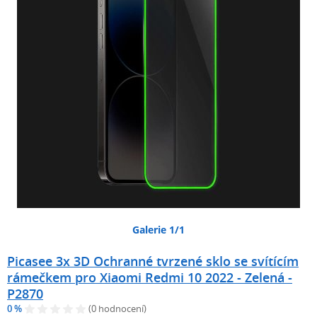
Galerie 1/1
Picasee 3x 3D Ochranné tvrzené sklo se svítícím
rámečkem pro Xiaomi Redmi 10 2022 - Zelená -
P2870
0 %
(0 hodnocení)