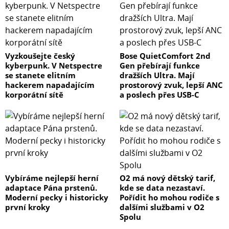
Vyzkoušejte český
Bose QuietComfort 2nd
kyberpunk. V Netspectre
Gen přebírají funkce
se stanete elitním
dražších Ultra. Mají
hackerem napadajícím
prostorový zvuk, lepší ANC
korporátní sítě
a poslech přes USB-C
Vybíráme nejlepší herní
O2 má nový dětský tarif,
adaptace Pána prstenů.
kde se data nezastaví.
Moderní pecky i historicky
Pořídit ho mohou rodiče s
první kroky
dalšími službami v O2
Spolu