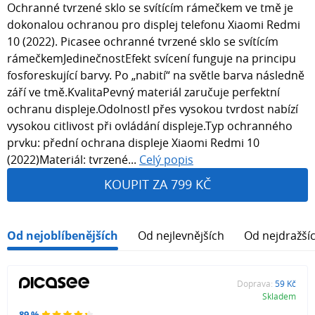
Ochranné tvrzené sklo se svítícím rámečkem ve tmě je
dokonalou ochranou pro displej telefonu Xiaomi Redmi
10 (2022). Picasee ochranné tvrzené sklo se svítícím
rámečkemJedinečnostEfekt svícení funguje na principu
fosforeskující barvy. Po „nabití“ na světle barva následně
září ve tmě.KvalitaPevný materiál zaručuje perfektní
ochranu displeje.OdolnostI přes vysokou tvrdost nabízí
vysokou citlivost při ovládání displeje.Typ ochranného
prvku: přední ochrana displeje Xiaomi Redmi 10
(2022)Materiál: tvrzené...
Celý popis
KOUPIT ZA 799 KČ
Od nejoblíbenějších
Od nejlevnějších
Od nejdražší
Doprava:
59 Kč
Skladem
89 %