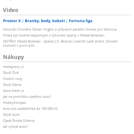
Video
Prostor X
Branky, body, kokoti
Fortuna liga
Fanoušci čínského Dalian Yingbo si připravili parádní choreo pro Stanciua
Priske byl hodně nespokojen s výkonem Sparty v Mladé Boleslavi
SESTŘIH: Mladá Boleslav - Sparta 2:0. Bezzubí Letenští opět ztratili. Domácí
rozhodli v první půli
Nákupy
hledejceny.cz
Zboží Živě
Osobní vozy
Zboží Dáma
zbozi.blesk.cz
Jak na prohlídku ojetého vozu?
HobbyKompas
Auto pro začátečníka do 100 000 Kč
Zboží Auto
Ojetá Škoda Octavia
Jak vybrat auto?