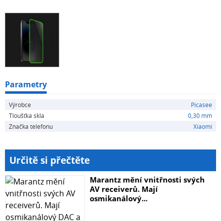
skla mohou být ilustrativní.
Parametry
Výrobce
Picasee
Tloušťka skla
0,30 mm
Značka telefonu
Xiaomi
Určitě si přečtěte
Marantz mění vnitřnosti svých
AV receiverů. Mají
osmikanálový...