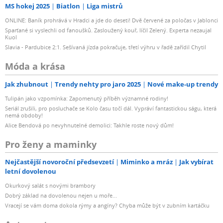
MS hokej 2025
Biatlon
Liga mistrů
ONLINE: Baník prohrává v Hradci a jde do deseti! Dvě červené za poločas v Jablonci
Sparťané si vyslechli od fanoušků. Zasloužený kouř, líčil Zelený. Experta nezaujal
Kuol
Slavia - Pardubice 2:1. Sešívaná jízda pokračuje, třetí výhru v řadě zařídil Chytil
Móda a krása
Jak zhubnout
Trendy nehty pro jaro 2025
Nové make-up trendy
Tulipán jako vzpomínka: Zapomenutý příběh významné rodiny!
Seriál zrušili, pro posluchače se Kolo času točí dál. Vypráví fantastickou ságu, která
nemá obdoby!
Alice Bendová po nevyhnutelné demolici: Takhle roste nový dům!
Pro ženy a maminky
Nejčastější novoroční předsevzetí
Miminko a mráz
Jak vybírat
letní dovolenou
Okurkový salát s novými brambory
Dobrý základ na dovolenou nejen u moře...
Vracejí se vám doma dokola rýmy a angíny? Chyba může být v zubním kartáčku