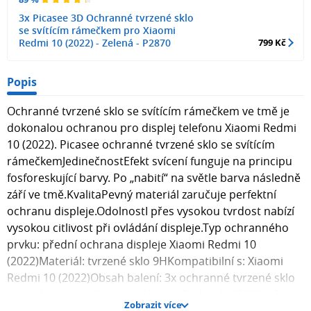
3x Picasee 3D Ochranné tvrzené sklo
se svítícím rámečkem pro Xiaomi
Redmi 10 (2022) - Zelená - P2870
799 Kč
Popis
Ochranné tvrzené sklo se svítícím rámečkem ve tmě je
dokonalou ochranou pro displej telefonu Xiaomi Redmi
10 (2022). Picasee ochranné tvrzené sklo se svítícím
rámečkemJedinečnostEfekt svícení funguje na principu
fosforeskující barvy. Po „nabití“ na světle barva následně
září ve tmě.KvalitaPevný materiál zaručuje perfektní
ochranu displeje.OdolnostI přes vysokou tvrdost nabízí
vysokou citlivost při ovládání displeje.Typ ochranného
prvku: přední ochrana displeje Xiaomi Redmi 10
(2022)Materiál: tvrzené sklo 9HKompatibilní s: Xiaomi
Redmi 10 (2022)Obsah balení: 3x ochranné tvrzené sklo
se svítícím rámečkem pro Xiaomi Redmi 10 (2022) , 3x
Zobrazit více
hadřík pro aplikaci skla na displej telefonu. Fotografie