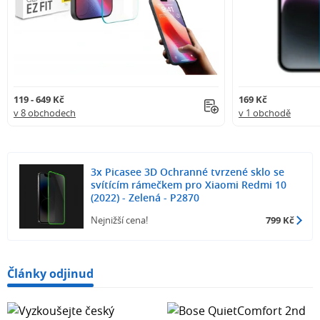
119 - 649 Kč
169 Kč
v 8 obchodech
v 1 obchodě
3x Picasee 3D Ochranné tvrzené sklo se
svítícím rámečkem pro Xiaomi Redmi 10
(2022) - Zelená - P2870
Nejnižší cena!
799 Kč
Články odjinud