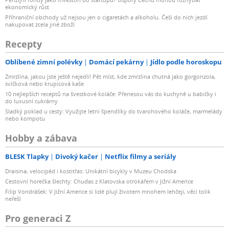
ekonomický růst
Příhraniční obchody už nejsou jen o cigaretách a alkoholu. Češi do nich jezdí
nakupovat zcela jiné zboží
Recepty
Oblíbené zimní polévky
Domácí pekárny
Jídlo podle horoskopu
Zmrzlina, jakou jste ještě nejedli! Pět míst, kde zmrzlina chutná jako gorgonzola,
svíčková nebo krupicová kaše
10 nejlepších receptů na švestkové koláče: Přenesou vás do kuchyně u babičky i
do luxusní cukrárny
Sladký poklad u cesty: Využijte letní špendlíky do tvarohového koláče, marmelády
nebo kompotu
Hobby a zábava
BLESK Tlapky
Divoký kačer
Netflix filmy a seriály
Draisina, velocipéd i kostitřas: Unikátní bicykly v Muzeu Chodska
Cestovní horečka šlechty: Chuďas z Klatovska otrokářem v Jižní Americe
Filip Vondrášek: V Jižní Americe si lidé plují životem mnohem lehčeji, věci tolik
neřeší
Pro generaci Z