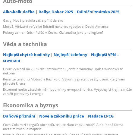
Auto-moto
Alko-kalkulačka
Rallye Dakar 2025
Dálniční známka 2025
Gasly: Nová pravidla zašla příliš daleko
Moto3: Vítězství ve Velké Británii nakonec vybojoval David Almansa
Pokuty zahraničních řidičů v Česku: Cizí značka jako privilegium?
Věda a technika
Nejlepší chytré hodinky
Nejlepší telefony
Nejlepší VPN –
srovnání
Linux vyskočil na 7,5 % dle Statcounteru. Jenže hromadný úprk z Windows se
nekoná
Recenze telefonu Motorola Razr Fold. Výkonný pracant se stylusem, který vám
přiroste k ruce
Extrémní horko zásadně mění podmínky evropského léta. Vysychající krajina může
zdražit potraviny i energie
Ekonomika a byznys
Daňové přiznání
Novela zákoníku práce
Nadace EPCG
Coca-Cola mizí z regálů obchodů, tekuté zlato znovu zdraží. A oblíbená farma
mezitím změnila majitele
Penzijní fondy jako investoři do startupů? Úspory Čechů mohou rozhýbat