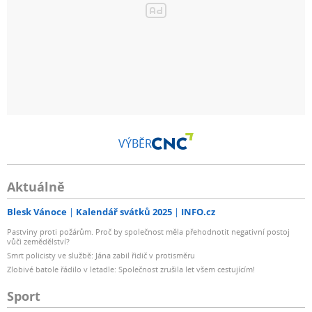
VÝBĚR
Aktuálně
Blesk Vánoce
Kalendář svátků 2025
INFO.cz
Pastviny proti požárům. Proč by společnost měla přehodnotit negativní postoj
vůči zemědělství?
Smrt policisty ve službě: Jána zabil řidič v protisměru
Zlobivé batole řádilo v letadle: Společnost zrušila let všem cestujícím!
Sport