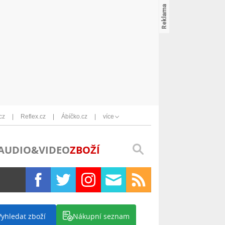
cz
Reflex.cz
Ábíčko.cz
více
AUDIO&VIDEO
ZBOŽÍ
Vyhledat zboží
Nákupní seznam