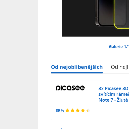
Galerie 1/
Od nejoblíbenějších
Od nejl
3x Picasee 3D
svítícím rám
Note 7 - Žlutá
89 %