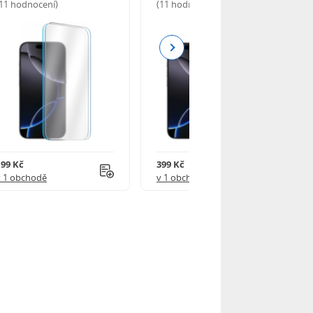
(11 hodnocení)
(11 hodnocení)
Next
199 Kč
399 Kč
v 1 obchodě
v 1 obchodě