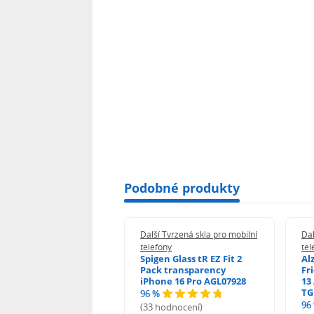
Podobné produkty
 Tvrzená skla pro mobilní
Další Tvrzená skla pro mobilní
Dal
ony
telefony
tel
guard 2.5D Glass
Spigen Glass tR EZ Fit 2
Al
Fit DustFree pro
Pack transparency
Fr
ne 17 Pro Max AGD-
iPhone 16 Pro AGL07928
13 
479BDAP3
TG
96 %
96
(33 hodnocení)