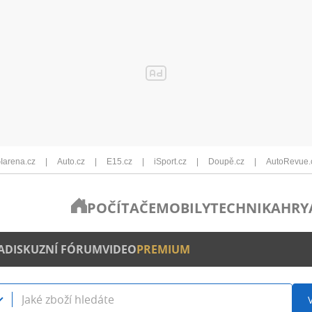
Iarena.cz
Auto.cz
E15.cz
iSport.cz
Doupě.cz
AutoRevue.
POČÍTAČE
MOBILY
TECHNIKA
HRY
A
DISKUZNÍ FÓRUM
VIDEO
PREMIUM