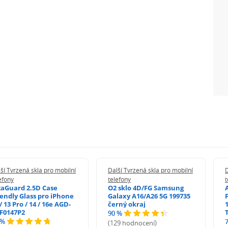
ší Tvrzená skla pro mobilní
Další Tvrzená skla pro mobilní
D
efony
telefony
t
zaGuard 2.5D Case
O2 sklo 4D/FG Samsung
iendly Glass pro iPhone
Galaxy A16/A26 5G 199735
/ 13 Pro / 14 / 16e AGD-
černý okraj
1
F0147P2
90 %
 %
(129 hodnocení)