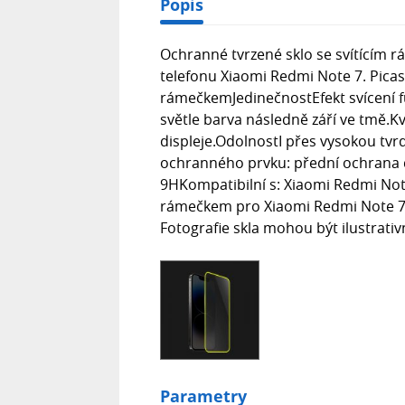
Popis
Ochranné tvrzené sklo se svítícím 
telefonu Xiaomi Redmi Note 7. Picas
rámečkemJedinečnostEfekt svícení fu
světle barva následně září ve tmě.K
displeje.OdolnostI přes vysokou tvrdo
ochranného prvku: přední ochrana d
9HKompatibilní s: Xiaomi Redmi Note
rámečkem pro Xiaomi Redmi Note 7 , 3
Fotografie skla mohou být ilustrativn
Parametry