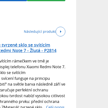
Následující produkt
tvrzené sklo se svítícím
dmi Note 7 - Žlutá - P2814
vítícím rámečkem ve tmě je
splej telefonu Xiaomi Redmi Note 7.
klo se svítícím
svícení funguje na principu
bití“ na světle barva následně září ve
zaručuje perfektní ochranu
okou tvrdost nabízí vysokou citlivost
ochranného prvku: přední ochrana
7Materiál: tvrzené sklo...
Celý popis