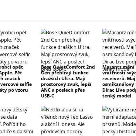
ýrobci opět
Bose QuietComfort 2nd
Marantz mění
Apple. Pět
Gen přebírají funkce
vnitřnosti svý
ch značek
dražších Ultra. Mají
receiverů. Maj
vercové selfie
prostorový zvuk, lepší
osmikanálový 
áty po vzoru
ANC a poslech přes
Dirac Live pod
USB-C
tenký model