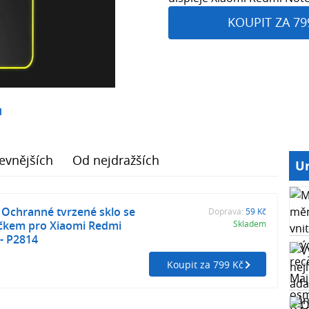
KOUPIT ZA 79
1
evnějších
Od nejdražších
Ur
 Ochranné tvrzené sklo se
Doprava:
59 Kč
ečkem pro Xiaomi Redmi
Skladem
 - P2814
Koupit za 799 Kč