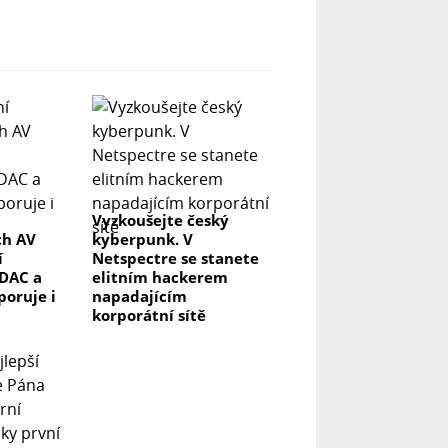
Vyzkoušejte český
ch AV
kyberpunk. V
í
Netspectre se stanete
DAC a
elitním hackerem
poruje i
napadajícím
korporátní sítě