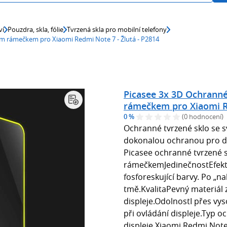
ví
Pouzdra, skla, fólie
Tvrzená skla pro mobilní telefony
cím rámečkem pro Xiaomi Redmi Note 7 - Žlutá - P2814
Picasee 3x 3D Ochranné 
rámečkem pro Xiaomi Re
0 %
(0 hodnocení)
Ochranné tvrzené sklo se s
dokonalou ochranou pro di
Picasee ochranné tvrzené s
rámečkemJedinečnostEfekt 
fosforeskující barvy. Po „na
tmě.KvalitaPevný materiál 
displeje.OdolnostI přes vys
při ovládání displeje.Typ 
displeje Xiaomi Redmi Note 