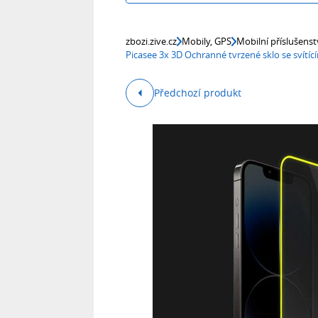
zbozi.zive.cz
Mobily, GPS
Mobilní příslušenst
Picasee 3x 3D Ochranné tvrzené sklo se svítí
Předchozí produkt