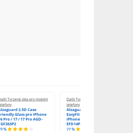
alší Tvrzená skla pro mobilní
Další Tvrzená skla pro mobilní
elefony
telefony
Alzaguard 2.5D Case
Alzaguard 2.5D Glass
Friendly Glass pro iPhone
EasyFit DustFree pro
6 Pro / 17 / 17 Pro AGD-
iPhone 16 Pro / 17 AGD-
TGF263P2
EFD14P3
79 %
77 %