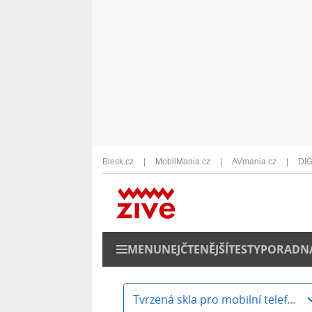
Blesk.cz
MobilMania.cz
AVmania.cz
DIG
MENU
NEJČTENĚJŠÍ
TESTY
PORADN
Tvrzená skla pro mobilní telefony