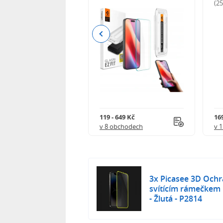
odnocení)
(2
Previous
Kč
119 - 649 Kč
16
 obchodech
v 8 obchodech
v 
3x Picasee 3D Ochr
svítícím rámečkem 
- Žlutá - P2814