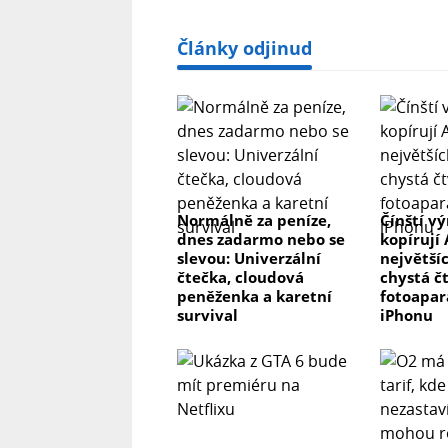
Články odjinud
Normálně za peníze,
Čínští v
dnes zadarmo nebo se
kopírují 
slevou: Univerzální
největší
čtečka, cloudová
chystá čt
peněženka a karetní
fotoapar
survival
iPhonu