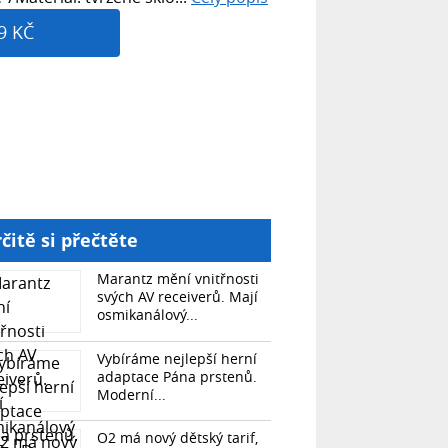
9 KČ
čitě si přečtěte
Marantz mění vnitřnosti
svých AV receiverů. Mají
osmikanálový...
Vybíráme nejlepší herní
adaptace Pána prstenů.
Moderní...
O2 má nový dětský tarif,