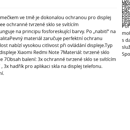
rámečkem ve tmě je dokonalou ochranou pro displej
ee ochranné tvrzené sklo se svítícím
nguje na principu fosforeskující barvy. Po „nabití“ na
valitaPevný materiál zaručuje perfektní ochranu
st nabízí vysokou citlivost při ovládání displeje.Typ
ispleje Xiaomi Redmi Note 7Materiál: tvrzené sklo
 7Obsah balení: 3x ochranné tvrzené sklo se svítícím
x hadřík pro aplikaci skla na displej telefonu.
í.