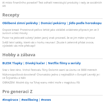
AI místo finančního poradce? Test odhalil neexistující produkty i rady ze sociálních
sítí
Recepty
Oblíbené zimní polévky
Domácí pekárny
Jídlo podle horoskopu
Oopsie bread: Proteinové pečivo lehké jako obláček zvládnete připravit jen ze 3
surovin a bez mouky
Pozor na jedovaté cukety! Jeden jasný znak prozradí, že se jim máte vyhnout
Svěží letní saláty, které vás v horku neunaví: Zkuste k zelenině přidat ovoce,
výsledek vás mile překvapí!
Hobby a zábava
BLESK Tlapky
Divoký kačer
Netflix filmy a seriály
Sraz v šest ráno. Vrchol festivalu Tóny Dolomit zazní za úsvitu ve 3000 metrech
Nízkorozpočtová dovolená? Chorvatsko jedno z nejdražších v Evropě! Levněji je i
ve Švýcarsku a Itálii
OBRAZEM: Modré slzy na Tchaj-wanu mění moře v magickou říši
Pro generaci Z
#inspirace
#wellbeing
#news