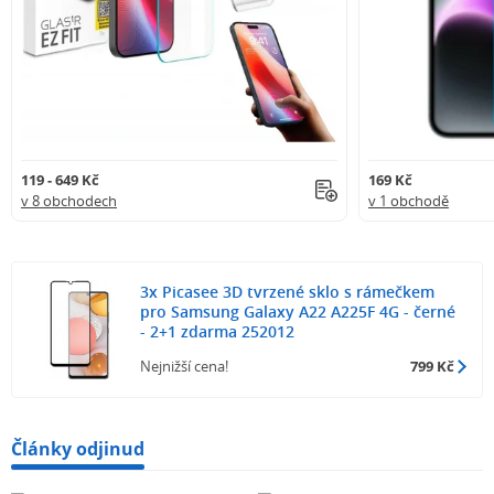
119 - 649 Kč
169 Kč
v 8 obchodech
v 1 obchodě
3x Picasee 3D tvrzené sklo s rámečkem
pro Samsung Galaxy A22 A225F 4G - černé
- 2+1 zdarma 252012
Nejnižší cena!
799 Kč
Články odjinud