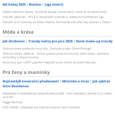
MS hokej 2025
Biatlon
Liga mistrů
Střední záložníci Sparty: Sochůrek bojuje s konkurencí, udrží se na Letné Hollý?
ONLINE: Jablonec - RFS 0:0. Severočeši rozehráli 3. předkolo Konferenční ligy
Transfer za tři miliardy do Realu Madrid: Diomande měl před lety působit v Česku!
Móda a krása
Jak zhubnout
Trendy nehty pro jaro 2025
Nové make-up trendy
Gottova dcera zveřejnila nový klip: Charlotte je jako Olivie Rodrigo!
Televizní diváci, těšte se... Prima vytasila podzimní trumfy! Další Zrádci, oblíbené
kriminálky a žhavé novinky...
Milionový spor s DPP uzavřen? Nejvyšší soud odmítl dovolání Rencaru
Pro ženy a maminky
Nejčastější novoroční předsevzetí
Miminko a mráz
Jak vybírat
letní dovolenou
Hlasatelka a moderátorka Saskia Burešová (80) - Smrt manžela ji zdrtila! Co jí vrátilo
chuť žít?
Veggie Burritos
KVÍZ: Rafťáci. Otestujte své znalosti kultovní letní komedie