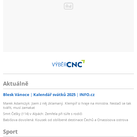
VÝBĚR
Aktuálně
Blesk Vánoce
Kalendář svátků 2025
INFO.cz
Marek Adamczyk: Jsem z něj zklamaný. Klempíř si hraje na ministra. Nestačí se tak
tvářit, musí zamakat
Smrt Češky (†14) v Alpách: Zemřela při túře s rodiči
Babišova dovolená: Kousek od oblíbené destinace Čechů a Onassisova ostrova
Sport