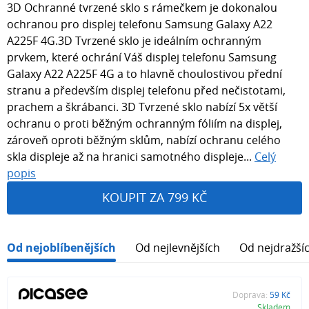
3D Ochranné tvrzené sklo s rámečkem je dokonalou
ochranou pro displej telefonu Samsung Galaxy A22
A225F 4G.3D Tvrzené sklo je ideálním ochranným
prvkem, které ochrání Váš displej telefonu Samsung
Galaxy A22 A225F 4G a to hlavně choulostivou přední
stranu a především displej telefonu před nečistotami,
prachem a škrábanci. 3D Tvrzené sklo nabízí 5x větší
ochranu o proti běžným ochranným fóliím na displej,
zároveň oproti běžným sklům, nabízí ochranu celého
skla displeje až na hranici samotného displeje...
Celý
popis
KOUPIT ZA 799 KČ
Od nejoblíbenějších
Od nejlevnějších
Od nejdražší
Doprava:
59 Kč
Skladem