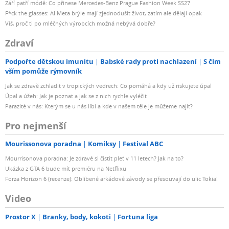
Září patří módě: Co přinese Mercedes-Benz Prague Fashion Week SS27
F*ck the glasses: AI Meta brýle mají zjednodušit život, zatím ale dělají opak
Víš, proč ti po mléčných výrobcích možná nebývá dobře?
Zdraví
Podpořte dětskou imunitu
Babské rady proti nachlazení
S čím
vším pomůže rýmovník
Jak se zdravě zchladit v tropických vedrech: Co pomáhá a kdy už riskujete úpal
Úpal a úžeh: Jak je poznat a jak se z nich rychle vyléčit
Parazité v nás: Kterým se u nás líbí a kde v našem těle je můžeme najít?
Pro nejmenší
Mourissonova poradna
Komiksy
Festival ABC
Mourrisonova poradna: Je zdravé si čistit pleť v 11 letech? Jak na to?
Ukázka z GTA 6 bude mít premiéru na Netflixu
Forza Horizon 6 (recenze): Oblíbené arkádové závody se přesouvají do ulic Tokia!
Video
Prostor X
Branky, body, kokoti
Fortuna liga