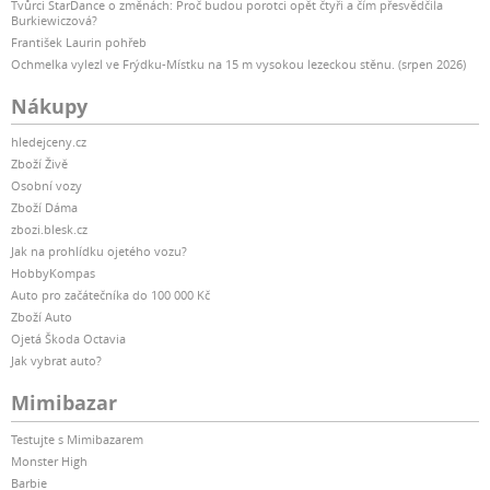
Tvůrci StarDance o změnách: Proč budou porotci opět čtyři a čím přesvědčila
Burkiewiczová?
František Laurin pohřeb
Ochmelka vylezl ve Frýdku-Místku na 15 m vysokou lezeckou stěnu. (srpen 2026)
Nákupy
hledejceny.cz
Zboží Živě
Osobní vozy
Zboží Dáma
zbozi.blesk.cz
Jak na prohlídku ojetého vozu?
HobbyKompas
Auto pro začátečníka do 100 000 Kč
Zboží Auto
Ojetá Škoda Octavia
Jak vybrat auto?
Mimibazar
Testujte s Mimibazarem
Monster High
Barbie