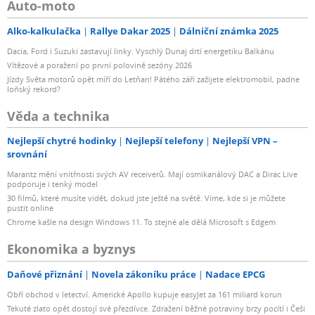
Auto-moto
Alko-kalkulačka
Rallye Dakar 2025
Dálniční známka 2025
Dacia, Ford i Suzuki zastavují linky. Vyschlý Dunaj drtí energetiku Balkánu
Vítězové a poražení po první polovině sezóny 2026
Jízdy Světa motorů opět míří do Letňan! Pátého září zažijete elektromobil, padne
loňský rekord?
Věda a technika
Nejlepší chytré hodinky
Nejlepší telefony
Nejlepší VPN –
srovnání
Marantz mění vnitřnosti svých AV receiverů. Mají osmikanálový DAC a Dirac Live
podporuje i tenký model
30 filmů, které musíte vidět, dokud jste ještě na světě. Víme, kde si je můžete
pustit online
Chrome kašle na design Windows 11. To stejné ale dělá Microsoft s Edgem
Ekonomika a byznys
Daňové přiznání
Novela zákoníku práce
Nadace EPCG
Obří obchod v letectví. Americké Apollo kupuje easyJet za 161 miliard korun
Tekuté zlato opět dostojí své přezdívce. Zdražení běžné potraviny brzy pocítí i Češi