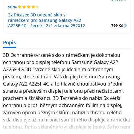
90 %
3x Picasee 3D tvrzené sklo s
rámečkem pro Samsung Galaxy A22
A225F 4G - černé - 2+1 zdarma 252012
799 Kč
Popis
3D Ochranné tvrzené sklo s rámečkem je dokonalou
ochranou pro displej telefonu Samsung Galaxy A22
A225F 4G.3D Tvrzené sklo je ideálním ochranným
prvkem, které ochrání Váš displej telefonu Samsung
Galaxy A22 A225F 4G a to hlavně choulostivou přední
stranu a především displej telefonu před nečistotami,
prachem a škrábanci. 3D Tvrzené sklo nabízí 5x větší
ochranu o proti běžným ochranným fóliím na displej,
zároveň oproti běžným sklům, nabízí ochranu celého
skla displeje až na hranici samotného displeje a rámečku
telefonu. Tento skleněný kryt displeje je tenký, že ho není
téměř vidět, přesto tvoří důležitou ochranu Vašeho