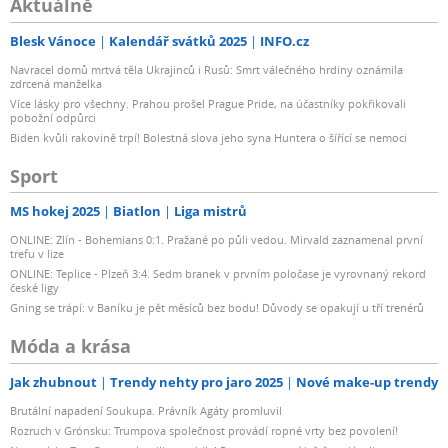
Aktuálně
Blesk Vánoce
Kalendář svátků 2025
INFO.cz
Navracel domů mrtvá těla Ukrajinců i Rusů: Smrt válečného hrdiny oznámila
zdrcená manželka
Více lásky pro všechny. Prahou prošel Prague Pride, na účastníky pokřikovali
pobožní odpůrci
Biden kvůli rakovině trpí! Bolestná slova jeho syna Huntera o šířící se nemoci
Sport
MS hokej 2025
Biatlon
Liga mistrů
ONLINE: Zlín - Bohemians 0:1. Pražané po půli vedou. Mirvald zaznamenal první
trefu v lize
ONLINE: Teplice - Plzeň 3:4. Sedm branek v prvním poločase je vyrovnaný rekord
české ligy
Gning se trápí: v Baníku je pět měsíců bez bodu! Důvody se opakují u tří trenérů
Móda a krása
Jak zhubnout
Trendy nehty pro jaro 2025
Nové make-up trendy
Brutální napadení Soukupa. Právník Agáty promluvil
Rozruch v Grónsku: Trumpova společnost provádí ropné vrty bez povolení!