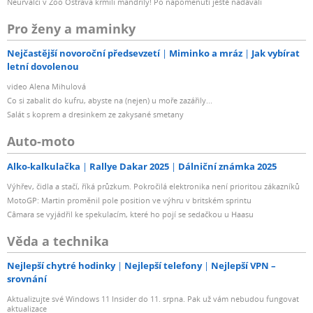
Neurvalci v Zoo Ostrava krmili mandrily! Po napomenutí ještě nadávali
Pro ženy a maminky
Nejčastější novoroční předsevzetí
Miminko a mráz
Jak vybírat
letní dovolenou
video Alena Mihulová
Co si zabalit do kufru, abyste na (nejen) u moře zazářily...
Salát s koprem a dresinkem ze zakysané smetany
Auto-moto
Alko-kalkulačka
Rallye Dakar 2025
Dálniční známka 2025
Výhřev, čidla a stačí, říká průzkum. Pokročilá elektronika není prioritou zákazníků
MotoGP: Martin proměnil pole position ve výhru v britském sprintu
Câmara se vyjádřil ke spekulacím, které ho pojí se sedačkou u Haasu
Věda a technika
Nejlepší chytré hodinky
Nejlepší telefony
Nejlepší VPN –
srovnání
Aktualizujte své Windows 11 Insider do 11. srpna. Pak už vám nebudou fungovat
aktualizace