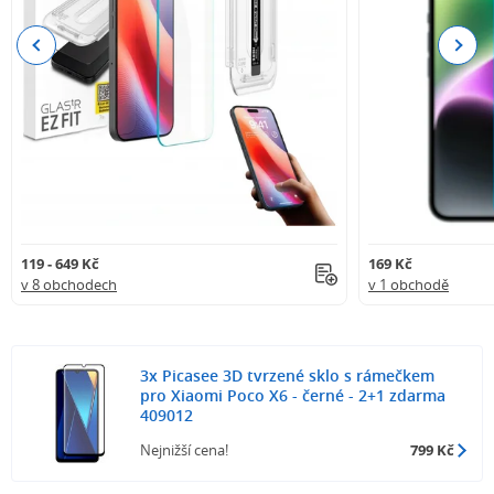
Previous
Next
119 - 649 Kč
169 Kč
v 8 obchodech
v 1 obchodě
3x Picasee 3D tvrzené sklo s rámečkem
pro Xiaomi Poco X6 - černé - 2+1 zdarma
409012
Nejnižší cena!
799 Kč