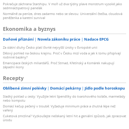
Pokračuje záchrana Starshipu. V moři už dva týdny plave monstrum vysoké jako
sedmnáctipatrový panelák
Normálně za peníze, dnes zadarmo nebo se slevou: Univerzální čtečka, cloudová
peněženka a karetní survival
Ekonomika a byznys
Daňové přiznání
Novela zákoníku práce
Nadace EPCG
Za státní dluhy Česko platí čtvrté nejvyšší úroky v Evropské unii
Děsivý pohled na českou krajinu. Proč v Česku mizí voda a jak k tomu přispívají
rodinné bazény?
Emancipace českých miliardářů. Proč Strnad, Křetínský a Komárek nakupují
západní ikony
Recepty
Oblíbené zimní polévky
Domácí pekárny
Jídlo podle horoskopu
Sladký poklad u cesty: Využijte letní špendlíky do tvarohového koláče, marmelády
nebo kompotu
Domácí kečup pečený v troubě: Vyžaduje minimum práce a chutná lépe než
vařený
Cuketová zmrzlina? Vyzkoušejte nečekaný letní hit a geniální způsob, jak zpracovat
úrodu