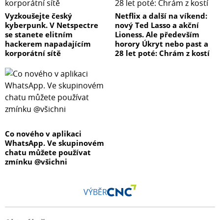
Vyzkoušejte český
Netflix a další na víkend:
kyberpunk. V Netspectre
nový Ted Lasso a akční
se stanete elitním
Lioness. Ale především
hackerem napadajícím
horory Úkryt nebo past a
korporátní sítě
28 let poté: Chrám z kostí
Co nového v aplikaci
WhatsApp. Ve skupinovém
chatu můžete používat
zmínku @všichni
VÝBĚR