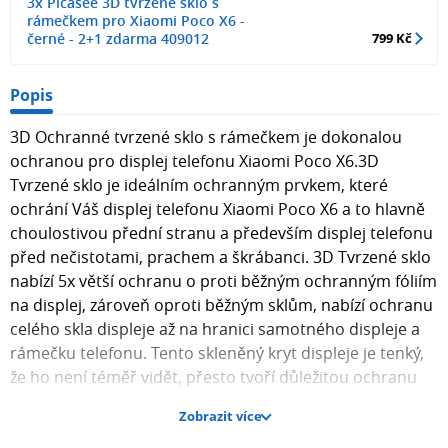
3x Picasee 3D tvrzené sklo s
rámečkem pro Xiaomi Poco X6 -
černé - 2+1 zdarma 409012
799 Kč
Popis
3D Ochranné tvrzené sklo s rámečkem je dokonalou
ochranou pro displej telefonu Xiaomi Poco X6.3D
Tvrzené sklo je ideálním ochranným prvkem, které
ochrání Váš displej telefonu Xiaomi Poco X6 a to hlavně
choulostivou přední stranu a především displej telefonu
před nečistotami, prachem a škrábanci. 3D Tvrzené sklo
nabízí 5x větší ochranu o proti běžným ochranným fóliím
na displej, zároveň oproti běžným sklům, nabízí ochranu
celého skla displeje až na hranici samotného displeje a
rámečku telefonu. Tento skleněný kryt displeje je tenký,
že ho není téměř vidět, přesto tvoří důležitou ochranu
Vašeho displeje.3D Sklo je vyrobeno ze speciálního
Zobrazit více
tvrzeného materiálu, které ochrání displej Vašeho