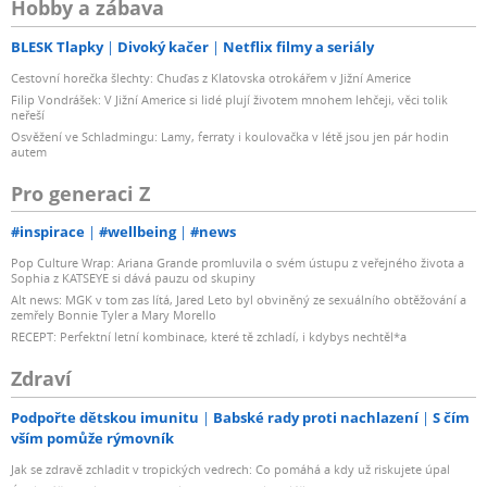
Hobby a zábava
BLESK Tlapky
Divoký kačer
Netflix filmy a seriály
Cestovní horečka šlechty: Chuďas z Klatovska otrokářem v Jižní Americe
Filip Vondrášek: V Jižní Americe si lidé plují životem mnohem lehčeji, věci tolik
neřeší
Osvěžení ve Schladmingu: Lamy, ferraty i koulovačka v létě jsou jen pár hodin
autem
Pro generaci Z
#inspirace
#wellbeing
#news
Pop Culture Wrap: Ariana Grande promluvila o svém ústupu z veřejného života a
Sophia z KATSEYE si dává pauzu od skupiny
Alt news: MGK v tom zas lítá, Jared Leto byl obviněný ze sexuálního obtěžování a
zemřely Bonnie Tyler a Mary Morello
RECEPT: Perfektní letní kombinace, které tě zchladí, i kdybys nechtěl*a
Zdraví
Podpořte dětskou imunitu
Babské rady proti nachlazení
S čím
vším pomůže rýmovník
Jak se zdravě zchladit v tropických vedrech: Co pomáhá a kdy už riskujete úpal