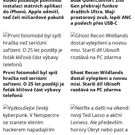
Rusko požaduje povinnou
Bose QuietComfort 2nd
instalaci státních aplikací
Gen přebírají funkce
do iPhonů. Apple odmítl,
dražších Ultra. Mají
teď čelí miliardové pokutě
prostorový zvuk, lepší ANC
a poslech přes USB-C
První fotomobil byl spíš
Ghost Recon Wildlands
hračka než seriózní
dostal vylepšení a novou
zařízení. O 25 let později je
misi. Starší díl Ubisoft
foťák klíčová část výbavy
rozdává na PC zdarma
telefonů