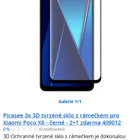
Galerie 1/1
Picasee 3x 3D tvrzené sklo s rámečkem pro
Xiaomi Poco X6 - černé - 2+1 zdarma 409012
0 %
(0 hodnocení)
3D Ochranné tvrzené sklo s rámečkem je dokonalou