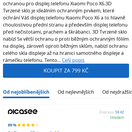
ochranou pro displej telefonu Xiaomi Poco X6.3D
Tvrzené sklo je ideálním ochranným prvkem, které
ochrání Váš displej telefonu Xiaomi Poco X6 a to hlavně
choulostivou přední stranu a především displej telefonu
před nečistotami, prachem a škrábanci. 3D Tvrzené sklo
nabízí 5x větší ochranu o proti běžným ochranným fóliím
na displej, zároveň oproti běžným sklům, nabízí ochranu
celého skla displeje až na hranici samotného displeje a
rámečku telefonu. Tento...
Celý popis
KOUPIT ZA 799 KČ
Od nejoblíbenějších
Od nejlevnějších
Od nejdražší
Doprava:
59 Kč
Skladem
89 %