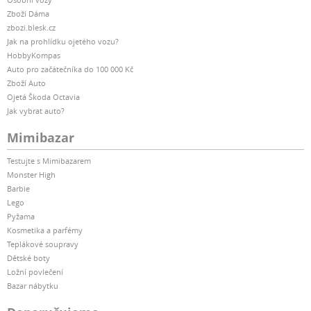
Zboží Dáma
zbozi.blesk.cz
Jak na prohlídku ojetého vozu?
HobbyKompas
Auto pro začátečníka do 100 000 Kč
Zboží Auto
Ojetá Škoda Octavia
Jak vybrat auto?
Mimibazar
Testujte s Mimibazarem
Monster High
Barbie
Lego
Pyžama
Kosmetika a parfémy
Teplákové soupravy
Dětské boty
Ložní povlečení
Bazar nábytku