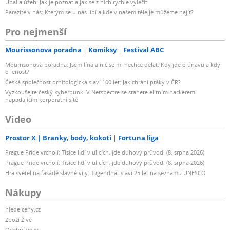
Úpal a úžeh: Jak je poznat a jak se z nich rychle vyléčit
Parazité v nás: Kterým se u nás líbí a kde v našem těle je můžeme najít?
Pro nejmenší
Mourissonova poradna
Komiksy
Festival ABC
Mourrisonova poradna: Jsem líná a nic se mi nechce dělat: Kdy jde o únavu a kdy
o lenost?
Česká společnost ornitologická slaví 100 let: Jak chrání ptáky v ČR?
Vyzkoušejte český kyberpunk. V Netspectre se stanete elitním hackerem
napadajícím korporátní sítě
Video
Prostor X
Branky, body, kokoti
Fortuna liga
Prague Pride vrcholí: Tisíce lidí v ulicích, jde duhový průvod! (8. srpna 2026)
Prague Pride vrcholí: Tisíce lidí v ulicích, jde duhový průvod! (8. srpna 2026)
Hra světel na fasádě slavné vily: Tugendhat slaví 25 let na seznamu UNESCO
Nákupy
hledejceny.cz
Zboží Živě
Osobní vozy