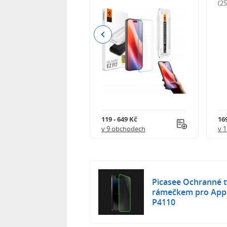
odnocení)
(2
Previous
 402 Kč
119 - 649 Kč
16
 obchodech
v 9 obchodech
v 
Picasee Ochranné tv
rámečkem pro Apple
P4110