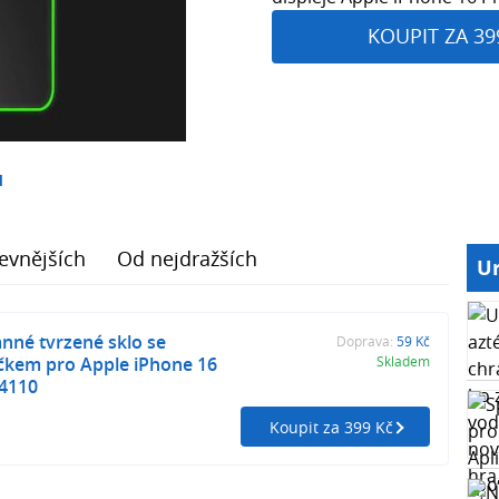
KOUPIT ZA 39
1
evnějších
Od nejdražších
Ur
nné tvrzené sklo se
Doprava:
59 Kč
čkem pro Apple iPhone 16
Skladem
P4110
Koupit za 399 Kč