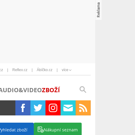
cz
Reflex.cz
Ábíčko.cz
více
AUDIO&VIDEO
ZBOŽÍ
Vyhledat zboží
Nákupní seznam