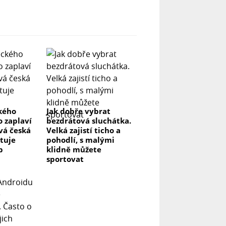
ckého
Jak dobře vybrat
o zaplaví
bezdrátová sluchátka.
vá česká
Velká zajistí ticho a
stuje
pohodlí, s malými
p
klidně můžete
sportovat