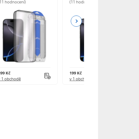
(11 hodnocení)
(11 hodnocení)
Next
399 Kč
199 Kč
v 1 obchodě
v 1 obchodě