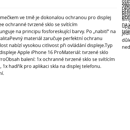
rámečkem ve tmě je dokonalou ochranou pro displej
ee ochranné tvrzené sklo se svítícím
nguje na principu fosforeskující barvy. Po „nabití“ na
valitaPevný materiál zaručuje perfektní ochranu
st nabízí vysokou citlivost při ovládání displeje.Typ
ispleje Apple iPhone 16 ProMateriál: tvrzené sklo
roObsah balení: 1x ochranné tvrzené sklo se svítícím
x hadřík pro aplikaci skla na displej telefonu.
í.