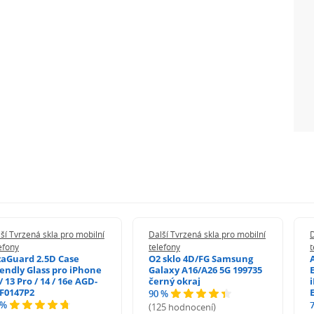
ší Tvrzená skla pro mobilní
Další Tvrzená skla pro mobilní
D
efony
telefony
t
zaGuard 2.5D Case
O2 sklo 4D/FG Samsung
iendly Glass pro iPhone
Galaxy A16/A26 5G 199735
/ 13 Pro / 14 / 16e AGD-
černý okraj
F0147P2
90 %
 %
(125 hodnocení)