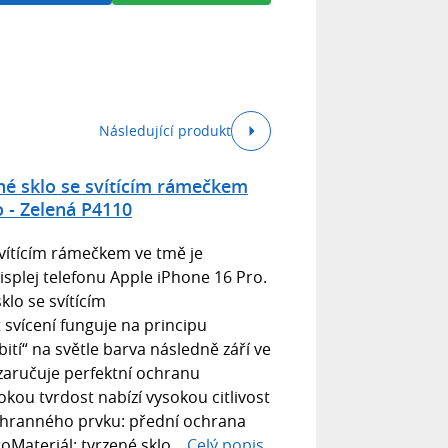
Následující produkt
né sklo se svítícím rámečkem
 - Zelená P4110
vítícím rámečkem ve tmě je
splej telefonu Apple iPhone 16 Pro.
klo se svítícím
svícení funguje na principu
bití“ na světle barva následně září ve
zaručuje perfektní ochranu
okou tvrdost nabízí vysokou citlivost
ochranného prvku: přední ochrana
oMateriál: tvrzené sklo...
Celý popis