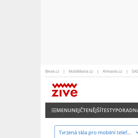
Blesk.cz
MobilMania.cz
AVmania.cz
DIG
MENU
NEJČTENĚJŠÍ
TESTY
PORADN
Tvrzená skla pro mobilní telefony