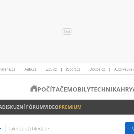
Iarena.cz
Auto.cz
E15.cz
iSport.cz
Doupě.cz
AutoRevue.
POČÍTAČE
MOBILY
TECHNIKA
HRY
A
DISKUZNÍ FÓRUM
VIDEO
PREMIUM