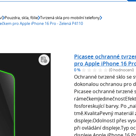
ví
Pouzdra, skla, fólie
Tvrzená skla pro mobilní telefony
mečkem pro Apple iPhone 16 Pro - Zelená P4110
Picasee ochranné tvrze
pro Apple iPhone 16 Pro
0 %
(0 hodnocení)
Ochranné tvrzené sklo se s
dokonalou ochranou pro di
Picasee ochranné tvrzené s
rámečkemJedinečnostEfekt 
fosforeskující barvy. Po „na
tmě.KvalitaPevný materiál 
displeje.OdolnostI přes vys
při ovládání displeje.Typ 
displeje Apple iPhone 16 Pr