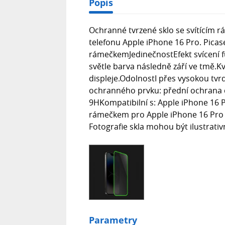
Popis
Ochranné tvrzené sklo se svítícím 
telefonu Apple iPhone 16 Pro. Picas
rámečkemJedinečnostEfekt svícení fu
světle barva následně září ve tmě.K
displeje.OdolnostI přes vysokou tvrdo
ochranného prvku: přední ochrana d
9HKompatibilní s: Apple iPhone 16 P
rámečkem pro Apple iPhone 16 Pro , 1
Fotografie skla mohou být ilustrativn
Parametry