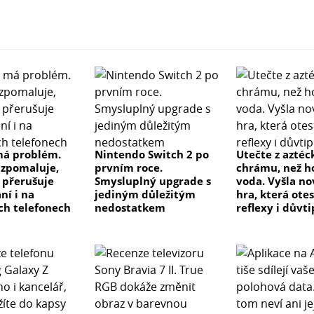
má problém.
Nintendo Switch 2 po
Utečte z azté
 zpomaluje,
prvním roce.
chrámu, než h
 přerušuje
Smysluplný upgrade s
voda. Vyšla no
ní i na
jediným důležitým
hra, která ote
h telefonech
nedostatkem
reflexy i důvti