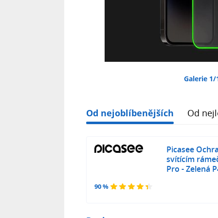
Galerie 1/
Od nejoblíbenějších
Od nejl
Picasee Ochra
svítícím ráme
Pro - Zelená 
90 %