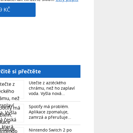
9 KČ
čitě si přečtěte
Utečte z aztéckého
chrámu, než ho zaplaví
voda. Vyšla nová...
Spotify má problém.
Aplikace zpomaluje,
zamrzá a přerušuje...
Nintendo Switch 2 po