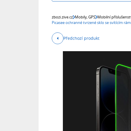
zbozi.zive.cz
Mobily, GPS
Mobilní příslušenst
Picasee ochranné tvrzené sklo se svítícím rá
Předchozí produkt