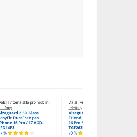
alší Tvrzená skla pro mobilní
Další Tvrzená skla pro mobilní
elefony
telefony
Alzaguard 2.5D Glass
Alzaguard 2.5D Case
EasyFit DustFree pro
Friendly Glass pro iPhone
iPhone 16 Pro / 17 AGD-
16 Pro / 17 / 17 Pro AGD-
EFD14P3
TGF263P2
77 %
79 %