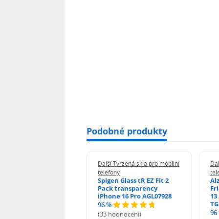
Podobné produkty
 Tvrzená skla pro mobilní
Další Tvrzená skla pro mobilní
Dal
ony
telefony
tel
guard 2.5D Glass
Spigen Glass tR EZ Fit 2
Al
Fit DustFree pro
Pack transparency
Fr
ne 17 Pro AGD-
iPhone 16 Pro AGL07928
13 
478BDAP3
TG
96 %
%
96
(33 hodnocení)