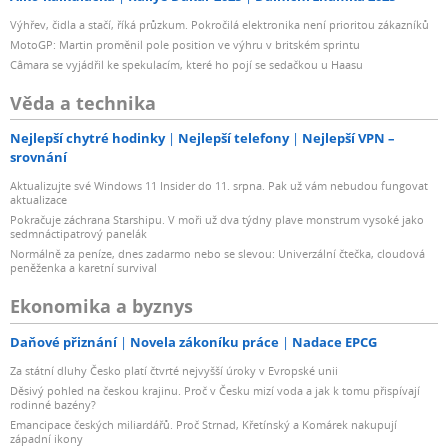
Výhřev, čidla a stačí, říká průzkum. Pokročilá elektronika není prioritou zákazníků
MotoGP: Martin proměnil pole position ve výhru v britském sprintu
Câmara se vyjádřil ke spekulacím, které ho pojí se sedačkou u Haasu
Věda a technika
Nejlepší chytré hodinky
Nejlepší telefony
Nejlepší VPN –
srovnání
Aktualizujte své Windows 11 Insider do 11. srpna. Pak už vám nebudou fungovat
aktualizace
Pokračuje záchrana Starshipu. V moři už dva týdny plave monstrum vysoké jako
sedmnáctipatrový panelák
Normálně za peníze, dnes zadarmo nebo se slevou: Univerzální čtečka, cloudová
peněženka a karetní survival
Ekonomika a byznys
Daňové přiznání
Novela zákoníku práce
Nadace EPCG
Za státní dluhy Česko platí čtvrté nejvyšší úroky v Evropské unii
Děsivý pohled na českou krajinu. Proč v Česku mizí voda a jak k tomu přispívají
rodinné bazény?
Emancipace českých miliardářů. Proč Strnad, Křetínský a Komárek nakupují
západní ikony