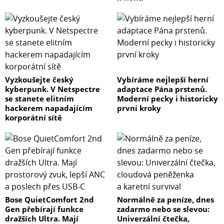
Vyzkoušejte český
Vybíráme nejlepší herní
kyberpunk. V Netspectre
adaptace Pána prstenů.
se stanete elitním
Moderní pecky i historicky
hackerem napadajícím
první kroky
korporátní sítě
Bose QuietComfort 2nd
Normálně za peníze, dnes
Gen přebírají funkce
zadarmo nebo se slevou:
dražších Ultra. Mají
Univerzální čtečka,