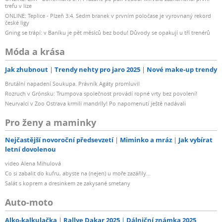
trefu v lize
ONLINE: Teplice - Plzeň 3:4. Sedm branek v prvním poločase je vyrovnaný rekord
české ligy
Gning se trápí: v Baníku je pět měsíců bez bodu! Důvody se opakují u tří trenérů
Móda a krása
Jak zhubnout
Trendy nehty pro jaro 2025
Nové make-up trendy
Brutální napadení Soukupa. Právník Agáty promluvil
Rozruch v Grónsku: Trumpova společnost provádí ropné vrty bez povolení!
Neurvalci v Zoo Ostrava krmili mandrily! Po napomenutí ještě nadávali
Pro ženy a maminky
Nejčastější novoroční předsevzetí
Miminko a mráz
Jak vybírat
letní dovolenou
video Alena Mihulová
Co si zabalit do kufru, abyste na (nejen) u moře zazářily...
Salát s koprem a dresinkem ze zakysané smetany
Auto-moto
Alko-kalkulačka
Rallye Dakar 2025
Dálniční známka 2025