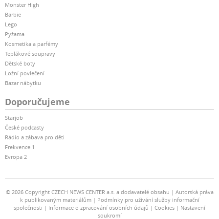
Monster High
Barbie
Lego
Pyžama
Kosmetika a parfémy
Teplákové soupravy
Dětské boty
Ložní povlečení
Bazar nábytku
Doporučujeme
Starjob
České podcasty
Rádio a zábava pro děti
Frekvence 1
Evropa 2
© 2026 Copyright CZECH NEWS CENTER a.s. a dodavatelé obsahu
Autorská práva
k publikovaným materiálům
Podmínky pro užívání služby informační
společnosti
Informace o zpracování osobních údajů
Cookies
Nastavení
soukromí