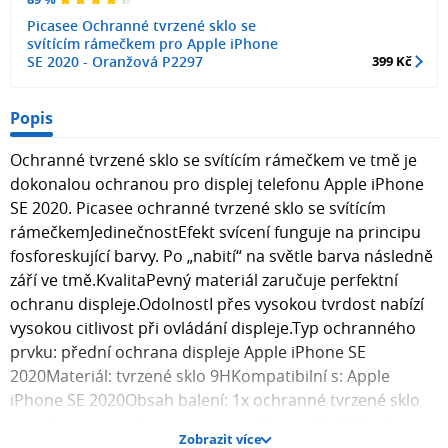
Picasee Ochranné tvrzené sklo se
svítícím rámečkem pro Apple iPhone
SE 2020 - Oranžová P2297
399 Kč
Popis
Ochranné tvrzené sklo se svítícím rámečkem ve tmě je
dokonalou ochranou pro displej telefonu Apple iPhone
SE 2020. Picasee ochranné tvrzené sklo se svítícím
rámečkemJedinečnostEfekt svícení funguje na principu
fosforeskující barvy. Po „nabití“ na světle barva následně
září ve tmě.KvalitaPevný materiál zaručuje perfektní
ochranu displeje.OdolnostI přes vysokou tvrdost nabízí
vysokou citlivost při ovládání displeje.Typ ochranného
prvku: přední ochrana displeje Apple iPhone SE
2020Materiál: tvrzené sklo 9HKompatibilní s: Apple
iPhone SE 2020Obsah balení: 1x ochranné tvrzené sklo
se svítícím rámečkem pro Apple iPhone SE 2020 , 1x
Zobrazit více
hadřík pro aplikaci skla na displej telefonu. Fotografie