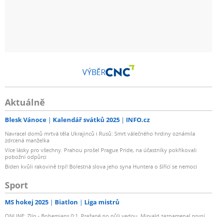
VÝBĚR
Aktuálně
Blesk Vánoce
Kalendář svátků 2025
INFO.cz
Navracel domů mrtvá těla Ukrajinců i Rusů: Smrt válečného hrdiny oznámila
zdrcená manželka
Více lásky pro všechny. Prahou prošel Prague Pride, na účastníky pokřikovali
pobožní odpůrci
Biden kvůli rakovině trpí! Bolestná slova jeho syna Huntera o šířící se nemoci
Sport
MS hokej 2025
Biatlon
Liga mistrů
ONLINE: Zlín - Bohemians 0:1. Pražané po půli vedou. Mirvald zaznamenal první