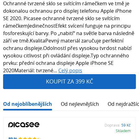
Ochranné tvrzené sklo se svítícím rámečkem ve tmě je
dokonalou ochranou pro displej telefonu Apple iPhone
SE 2020. Picasee ochranné tvrzené sklo se svítícím
rámečkemJedinečnostEfekt svícení funguje na principu
fosforeskující barvy. Po „nabití“ na světle barva následně
září ve tmě.KvalitaPevný materiál zaručuje perfektní
ochranu displeje.OdolnostI přes vysokou tvrdost nabízí
vysokou citlivost při ovládání displeje.Typ ochranného
prvku: přední ochrana displeje Apple iPhone SE
2020Materiál: tvrzené...
Celý popis
KOUPIT ZA 399 KČ
Od nejoblíbenějších
Od nejlevnějších
Od nejdražší
Doprava:
59 Kč
Skladem
89 %