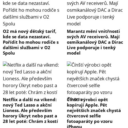
O2 má nový dětský tarif,
Marantz mění vnitřnosti
kde se data nezastaví.
svých AV receiverů. Mají
Pořídit ho mohou rodiče s
osmikanálový DAC a Dirac
dalšími službami v O2
Live podporuje i tenký
Spolu
model
Netflix a další na víkend:
Čínští výrobci opět
nový Ted Lasso a akční
kopírují Apple. Pět
Lioness. Ale především
největších značek chystá
horory Úkryt nebo past a
čtvercové selfie
28 let poté: Chrám z kostí
fotoaparáty po vzoru
iPhonu