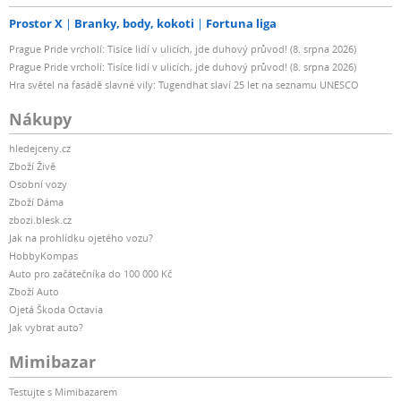
Prostor X
Branky, body, kokoti
Fortuna liga
Prague Pride vrcholí: Tisíce lidí v ulicích, jde duhový průvod! (8. srpna 2026)
Prague Pride vrcholí: Tisíce lidí v ulicích, jde duhový průvod! (8. srpna 2026)
Hra světel na fasádě slavné vily: Tugendhat slaví 25 let na seznamu UNESCO
Nákupy
hledejceny.cz
Zboží Živě
Osobní vozy
Zboží Dáma
zbozi.blesk.cz
Jak na prohlídku ojetého vozu?
HobbyKompas
Auto pro začátečníka do 100 000 Kč
Zboží Auto
Ojetá Škoda Octavia
Jak vybrat auto?
Mimibazar
Testujte s Mimibazarem