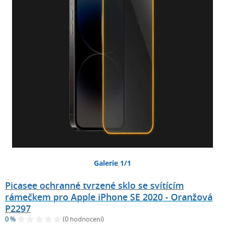
Galerie 1/1
Picasee ochranné tvrzené sklo se svítícím
rámečkem pro Apple iPhone SE 2020 - Oranžová
P2297
0 %
(0 hodnocení)