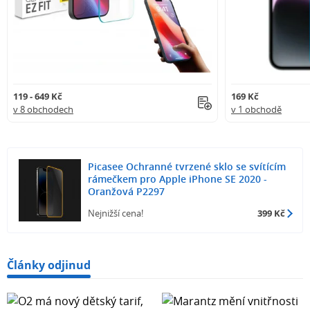
119 - 649 Kč
169 Kč
v 8 obchodech
v 1 obchodě
Picasee Ochranné tvrzené sklo se svítícím
rámečkem pro Apple iPhone SE 2020 -
Oranžová P2297
Nejnižší cena!
399 Kč
Články odjinud