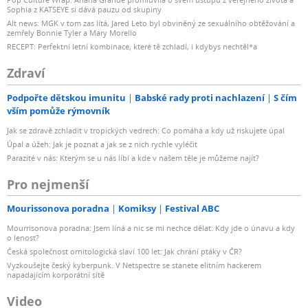
Sophia z KATSEYE si dává pauzu od skupiny
Alt news: MGK v tom zas lítá, Jared Leto byl obviněný ze sexuálního obtěžování a
zemřely Bonnie Tyler a Mary Morello
RECEPT: Perfektní letní kombinace, které tě zchladí, i kdybys nechtěl*a
Zdraví
Podpořte dětskou imunitu
Babské rady proti nachlazení
S čím
vším pomůže rýmovník
Jak se zdravě zchladit v tropických vedrech: Co pomáhá a kdy už riskujete úpal
Úpal a úžeh: Jak je poznat a jak se z nich rychle vyléčit
Parazité v nás: Kterým se u nás líbí a kde v našem těle je můžeme najít?
Pro nejmenší
Mourissonova poradna
Komiksy
Festival ABC
Mourrisonova poradna: Jsem líná a nic se mi nechce dělat: Kdy jde o únavu a kdy
o lenost?
Česká společnost ornitologická slaví 100 let: Jak chrání ptáky v ČR?
Vyzkoušejte český kyberpunk. V Netspectre se stanete elitním hackerem
napadajícím korporátní sítě
Video