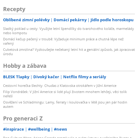
Recepty
Oblíbené zimní polévky
Domácí pekárny
Jídlo podle horoskopu
Sladký poklad u cesty: Využijte letní špendlíky do tvarohového koláče, marmelády
nebo kompotu
Domácí kečup pečený v troubě: Vyžaduje minimum práce a chutná lépe než
vařený
Cuketová zmrzlina? Vyzkoušejte nečekaný letní hit a geniální způsob, jak zpracovat
úrodu
Hobby a zábava
BLESK Tlapky
Divoký kačer
Netflix filmy a seriály
Cestovní horečka šlechty: Chuďas z Klatovska otrokářem v Jižní Americe
Filip Vondrášek: V Jižní Americe si lidé plují životem mnohem lehčeji, věci tolik
neřeší
Osvěžení ve Schladmingu: Lamy, ferraty i koulovačka v létě jsou jen pár hodin
autem
Pro generaci Z
#inspirace
#wellbeing
#news
Pop Culture Wrap: Ariana Grande promluvila o svém ústupu z veřejného života a