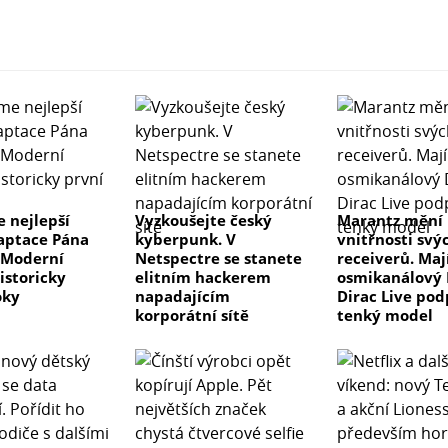
 nejlepší
Vyzkoušejte český
Marantz mění
aptace Pána
kyberpunk. V
vnitřnosti svý
 Moderní
Netspectre se stanete
receiverů. Maj
istoricky
elitním hackerem
osmikanálový 
oky
napadajícím
Dirac Live pod
korporátní sítě
tenký model