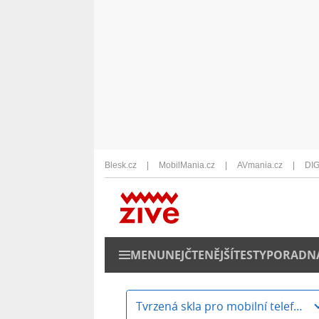
Blesk.cz
MobilMania.cz
AVmania.cz
DIG
MENU
NEJČTENĚJŠÍ
TESTY
PORADN
Tvrzená skla pro mobilní telefony