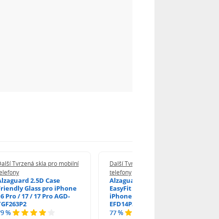
alší Tvrzená skla pro mobilní
Další Tvrzená skla pro mobilní
elefony
telefony
Alzaguard 2.5D Case
Alzaguard 2.5D Glass
Friendly Glass pro iPhone
EasyFit DustFree pro
6 Pro / 17 / 17 Pro AGD-
iPhone 16 Pro / 17 AGD-
TGF263P2
EFD14P3
79 %
77 %