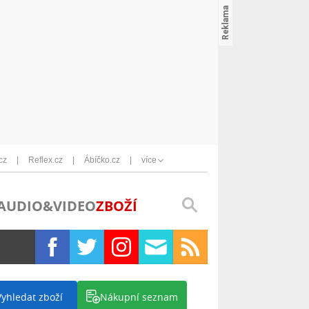
cz
Reflex.cz
Ábíčko.cz
více
AUDIO&VIDEO
ZBOŽÍ
Vyhledat zboží
Nákupní seznam