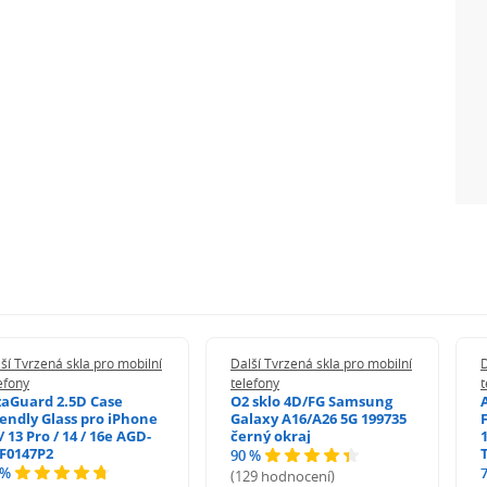
ší Tvrzená skla pro mobilní
Další Tvrzená skla pro mobilní
D
efony
telefony
t
zaGuard 2.5D Case
O2 sklo 4D/FG Samsung
iendly Glass pro iPhone
Galaxy A16/A26 5G 199735
/ 13 Pro / 14 / 16e AGD-
černý okraj
1
F0147P2
90 %
 %
(129 hodnocení)