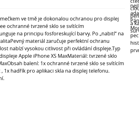
rámečkem ve tmě je dokonalou ochranou pro displej
ee ochranné tvrzené sklo se svítícím
nguje na principu fosforeskující barvy. Po „nabití“ na
valitaPevný materiál zaručuje perfektní ochranu
st nabízí vysokou citlivost při ovládání displeje.Typ
ispleje Apple iPhone XS MaxMateriál: tvrzené sklo
axObsah balení: 1x ochranné tvrzené sklo se svítícím
x hadřík pro aplikaci skla na displej telefonu.
í.