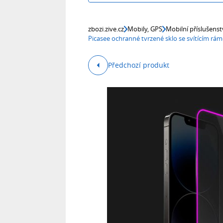
zbozi.zive.cz
Mobily, GPS
Mobilní příslušenst
Picasee ochranné tvrzené sklo se svítícím r
Předchozí produkt