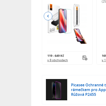
odnocení)
(2
Previous
Kč
119 - 649 Kč
16
 obchodech
v 8 obchodech
v 
Picasee Ochranné tv
rámečkem pro Appl
Růžová P2455