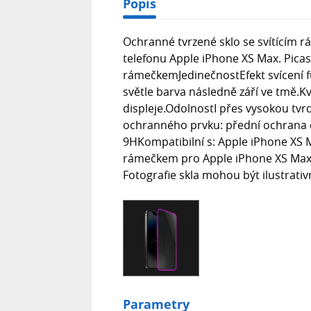
Popis
Ochranné tvrzené sklo se svítícím 
telefonu Apple iPhone XS Max. Picas
rámečkemJedinečnostEfekt svícení fu
světle barva následně září ve tmě.K
displeje.OdolnostI přes vysokou tvrdo
ochranného prvku: přední ochrana d
9HKompatibilní s: Apple iPhone XS M
rámečkem pro Apple iPhone XS Max , 1
Fotografie skla mohou být ilustrativn
Parametry