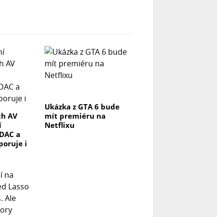
Ukázka z GTA 6 bude
ch AV
mít premiéru na
í
Netflixu
DAC a
poruje i