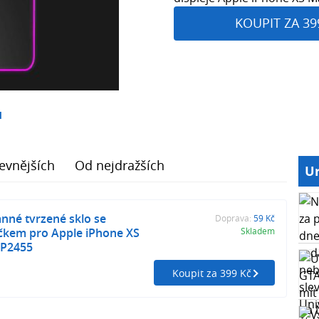
KOUPIT ZA 39
1
evnějších
Od nejdražších
Ur
nné tvrzené sklo se
Doprava:
59 Kč
ečkem pro Apple iPhone XS
Skladem
 P2455
Koupit za 399 Kč