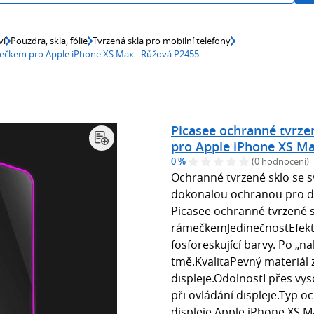
ví
Pouzdra, skla, fólie
Tvrzená skla pro mobilní telefony
ámečkem pro Apple iPhone XS Max - Růžová P2455
Picasee ochranné tvrze
pro Apple iPhone XS Ma
0 %
(0 hodnocení)
Ochranné tvrzené sklo se s
dokonalou ochranou pro di
Picasee ochranné tvrzené s
rámečkemJedinečnostEfekt 
fosforeskující barvy. Po „na
tmě.KvalitaPevný materiál 
displeje.OdolnostI přes vys
při ovládání displeje.Typ 
displeje Apple iPhone XS Ma