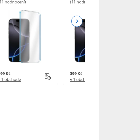
(11 hodnocení)
(11 hodnocení)
Next
199 Kč
399 Kč
v 1 obchodě
v 1 obchodě