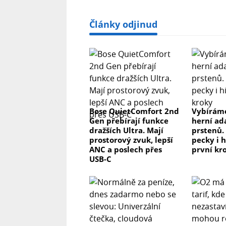
Články odjinud
Bose QuietComfort 2nd
Vybíráme
Gen přebírají funkce
herní ad
dražších Ultra. Mají
prstenů.
prostorový zvuk, lepší
pecky i h
ANC a poslech přes
první kr
USB-C