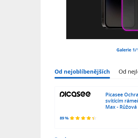
Galerie 1/
Od nejoblíbenějších
Od nejl
Picasee Ochra
svítícím rám
Max - Růžová
89 %