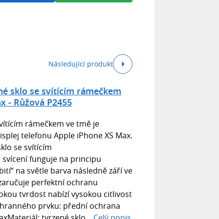
Následující produkt
né sklo se svítícím rámečkem
x - Růžová P2455
vítícím rámečkem ve tmě je
splej telefonu Apple iPhone XS Max.
klo se svítícím
svícení funguje na principu
bití“ na světle barva následně září ve
zaručuje perfektní ochranu
okou tvrdost nabízí vysokou citlivost
ochranného prvku: přední ochrana
xMateriál: tvrzené sklo...
Celý popis