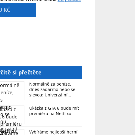
9 KČ
čitě si přečtěte
Normálně za peníze,
dnes zadarmo nebo se
slevou: Univerzální...
Ukázka z GTA 6 bude mít
premiéru na Netflixu
Vybíráme nejlepší herní