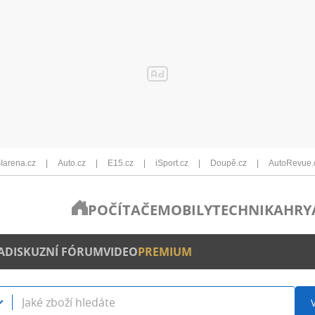
Iarena.cz
Auto.cz
E15.cz
iSport.cz
Doupě.cz
AutoRevue.
POČÍTAČE
MOBILY
TECHNIKA
HRY
A
DISKUZNÍ FÓRUM
VIDEO
PREMIUM