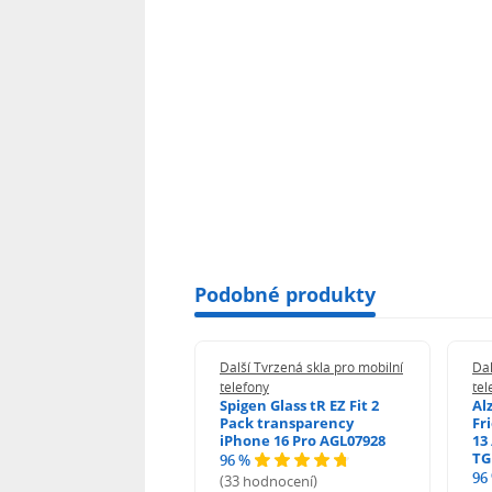
Podobné produkty
 Tvrzená skla pro mobilní
Další Tvrzená skla pro mobilní
Dal
ony
telefony
tel
guard 2.5D Glass
Spigen Glass tR EZ Fit 2
Al
Fit DustFree pro
Pack transparency
Fr
ne 17 Pro Max AGD-
iPhone 16 Pro AGL07928
13 
479BDAP3
TG
96 %
96
(33 hodnocení)