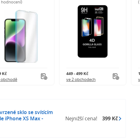
5 hodnocení)
9 Kč
449 - 499 Kč
1 obchodě
ve 2 obchodech
rzené sklo se svítícím
e iPhone XS Max -
Nejnižší cena!
399 Kč