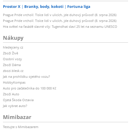
Prostor X
Branky, body, kokoti
Fortuna liga
Prague Pride vrcholí: Tisíce lidí v ulicích, jde duhový průvod! (8. srpna 2026)
Prague Pride vrcholí: Tisíce lidí v ulicích, jde duhový průvod! (8. srpna 2026)
Hra světel na fasádě slavné vily: Tugendhat slaví 25 let na seznamu UNESCO
Nákupy
hledejceny.cz
Zboží Živě
Osobní vozy
Zboží Dáma
zbozi.blesk.cz
Jak na prohlídku ojetého vozu?
HobbyKompas
Auto pro začátečníka do 100 000 Kč
Zboží Auto
Ojetá Škoda Octavia
Jak vybrat auto?
Mimibazar
Testujte s Mimibazarem