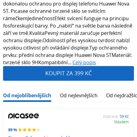
dokonalou ochranou pro displej telefonu Huawei Nova
5T. Picasee ochranné tvrzené sklo se svítícím
rámečkemJedinečnostEfekt svícení funguje na principu
fosforeskující barvy. Po „nabití“ na světle barva následně
září ve tmě.KvalitaPevný materiál zaručuje perfektní
ochranu displeje.OdolnostI přes vysokou tvrdost nabízí
vysokou citlivost při ovládání displeje.Typ ochranného
prvku: přední ochrana displeje Huawei Nova 5TMateriál:
tvrzené sklo 9HKompatibilní...
Celý popis
KOUPIT ZA 399 KČ
Od nejoblíbenějších
Od nejlevnějších
Od nejdražší
Doprava:
59 Kč
Skladem
89 %