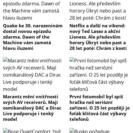
Quake ke 30. narozeninám
Netflix a další na víkend:
dostal novou epizodu
nový Ted Lasso a akční
zdarma. Dawn of the
Lioness. Ale především
Machine vám zamotá
horory Úkryt nebo past a
hlavu iluzemi
28 let poté: Chrám z kostí
Marantz mění vnitřnosti
První fotomobil byl spíš
svých AV receiverů. Mají
hračka než seriózní
osmikanálový DAC a Dirac
zařízení. O 25 let později je
Live podporuje i tenký
foťák klíčová část výbavy
model
telefonů