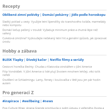
Recepty
Oblíbené zimní polévky
Domácí pekárny
Jídlo podle horoskopu
Sladký poklad u cesty: Využijte letní špendlíky do tvarohového koláče, marmelády
nebo kompotu
Domácí kečup pečený v troubě: Vyžaduje minimum práce a chutná lépe než
vařený
Cuketová zmrzlina? Vyzkoušejte nečekaný letní hit a geniální způsob, jak zpracovat
úrodu
Hobby a zábava
BLESK Tlapky
Divoký kačer
Netflix filmy a seriály
Cestovní horečka šlechty: Chuďas z Klatovska otrokářem v Jižní Americe
Filip Vondrášek: V Jižní Americe si lidé plují životem mnohem lehčeji, věci tolik
neřeší
Osvěžení ve Schladmingu: Lamy, ferraty i koulovačka v létě jsou jen pár hodin
autem
Pro generaci Z
#inspirace
#wellbeing
#news
Pop Culture Wrap: Ariana Grande promluvila o svém ústupu z veřejného života a