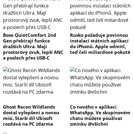
Bose QuietComfort 2nd
Rusko požaduje povinnou
Gen přebírají funkce
instalaci státních aplikací
dražších Ultra. Mají
do iPhonů. Apple odmítl,
prostorový zvuk, lepší ANC
teď čelí miliardové pokutě
a poslech přes USB-C
Ghost Recon Wildlands
Co nového v aplikaci
dostal vylepšení a novou
WhatsApp. Ve skupinovém
misi. Starší díl Ubisoft
chatu můžete používat
rozdává na PC zdarma
zmínku @všichni