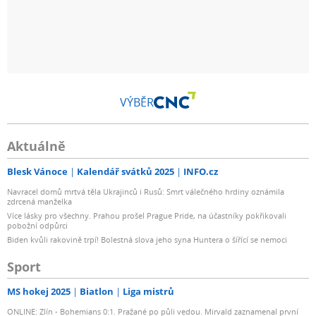
VÝBĚR
Aktuálně
Blesk Vánoce
Kalendář svátků 2025
INFO.cz
Navracel domů mrtvá těla Ukrajinců i Rusů: Smrt válečného hrdiny oznámila
zdrcená manželka
Více lásky pro všechny. Prahou prošel Prague Pride, na účastníky pokřikovali
pobožní odpůrci
Biden kvůli rakovině trpí! Bolestná slova jeho syna Huntera o šířící se nemoci
Sport
MS hokej 2025
Biatlon
Liga mistrů
ONLINE: Zlín - Bohemians 0:1. Pražané po půli vedou. Mirvald zaznamenal první