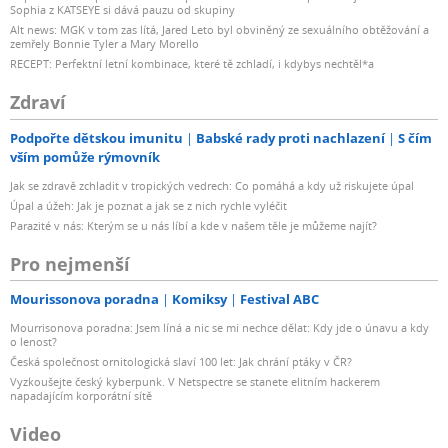
Sophia z KATSEYE si dává pauzu od skupiny
Alt news: MGK v tom zas lítá, Jared Leto byl obviněný ze sexuálního obtěžování a
zemřely Bonnie Tyler a Mary Morello
RECEPT: Perfektní letní kombinace, které tě zchladí, i kdybys nechtěl*a
Zdraví
Podpořte dětskou imunitu
Babské rady proti nachlazení
S čím
vším pomůže rýmovník
Jak se zdravě zchladit v tropických vedrech: Co pomáhá a kdy už riskujete úpal
Úpal a úžeh: Jak je poznat a jak se z nich rychle vyléčit
Parazité v nás: Kterým se u nás líbí a kde v našem těle je můžeme najít?
Pro nejmenší
Mourissonova poradna
Komiksy
Festival ABC
Mourrisonova poradna: Jsem líná a nic se mi nechce dělat: Kdy jde o únavu a kdy
o lenost?
Česká společnost ornitologická slaví 100 let: Jak chrání ptáky v ČR?
Vyzkoušejte český kyberpunk. V Netspectre se stanete elitním hackerem
napadajícím korporátní sítě
Video