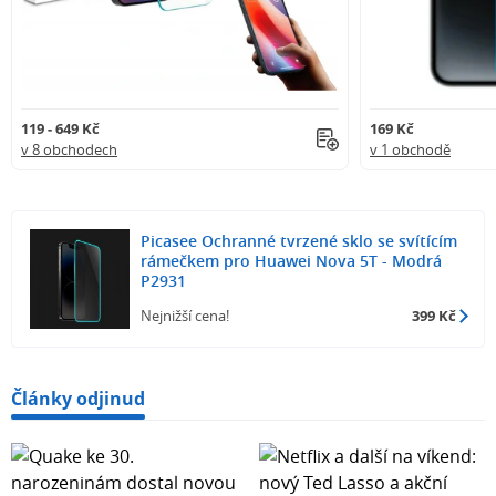
119 - 649 Kč
169 Kč
v 8 obchodech
v 1 obchodě
Picasee Ochranné tvrzené sklo se svítícím
rámečkem pro Huawei Nova 5T - Modrá
P2931
Nejnižší cena!
399 Kč
Články odjinud