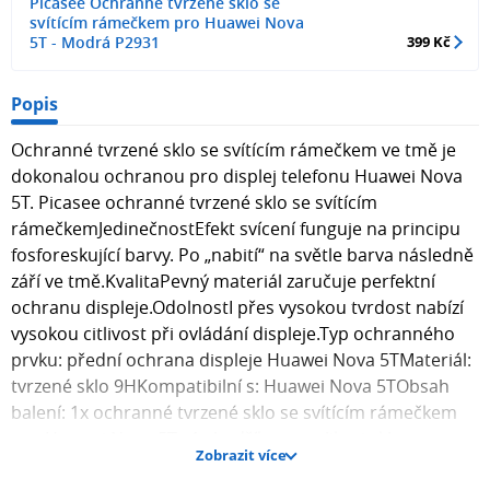
Picasee Ochranné tvrzené sklo se
svítícím rámečkem pro Huawei Nova
5T - Modrá P2931
399 Kč
Popis
Ochranné tvrzené sklo se svítícím rámečkem ve tmě je
dokonalou ochranou pro displej telefonu Huawei Nova
5T. Picasee ochranné tvrzené sklo se svítícím
rámečkemJedinečnostEfekt svícení funguje na principu
fosforeskující barvy. Po „nabití“ na světle barva následně
září ve tmě.KvalitaPevný materiál zaručuje perfektní
ochranu displeje.OdolnostI přes vysokou tvrdost nabízí
vysokou citlivost při ovládání displeje.Typ ochranného
prvku: přední ochrana displeje Huawei Nova 5TMateriál:
tvrzené sklo 9HKompatibilní s: Huawei Nova 5TObsah
balení: 1x ochranné tvrzené sklo se svítícím rámečkem
pro Huawei Nova 5T , 1x hadřík pro aplikaci skla na
Zobrazit více
displej telefonu. Fotografie skla mohou být ilustrativní.