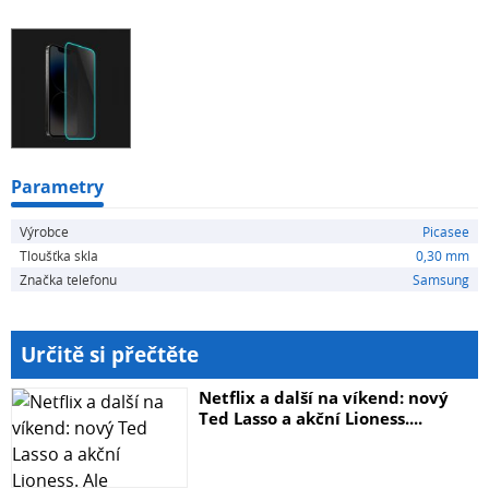
aplikaci skla na displej telefonu. Fotografie skla mohou
být ilustrativní.
Parametry
Výrobce
Picasee
Tloušťka skla
0,30 mm
Značka telefonu
Samsung
Určitě si přečtěte
Netflix a další na víkend: nový
Ted Lasso a akční Lioness....