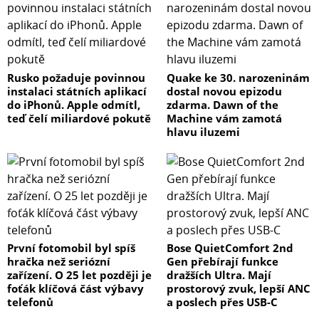
Rusko požaduje povinnou
Quake ke 30. narozeninám
instalaci státních aplikací
dostal novou epizodu
do iPhonů. Apple odmítl,
zdarma. Dawn of the
teď čelí miliardové pokutě
Machine vám zamotá
hlavu iluzemi
První fotomobil byl spíš
Bose QuietComfort 2nd
hračka než seriózní
Gen přebírají funkce
zařízení. O 25 let později je
dražších Ultra. Mají
foťák klíčová část výbavy
prostorový zvuk, lepší ANC
telefonů
a poslech přes USB-C