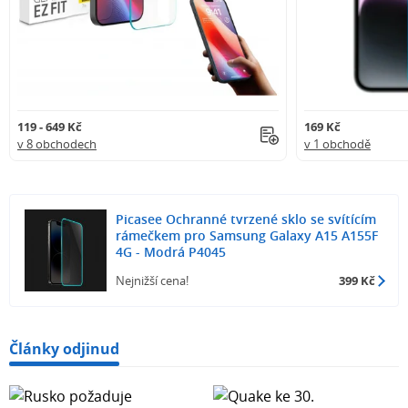
119 - 649 Kč
169 Kč
v 8 obchodech
v 1 obchodě
Picasee Ochranné tvrzené sklo se svítícím
rámečkem pro Samsung Galaxy A15 A155F
4G - Modrá P4045
Nejnižší cena!
399 Kč
Články odjinud