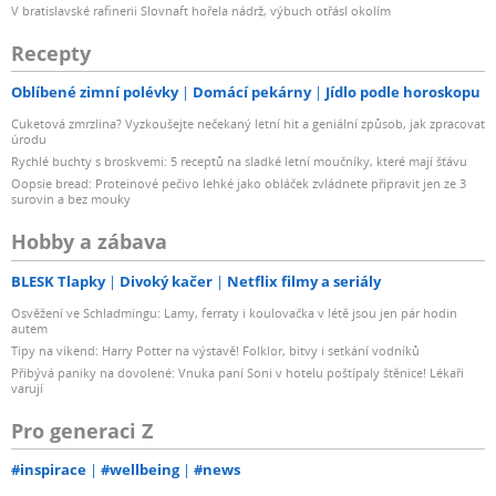
V bratislavské rafinerii Slovnaft hořela nádrž, výbuch otřásl okolím
Recepty
Oblíbené zimní polévky
Domácí pekárny
Jídlo podle horoskopu
Cuketová zmrzlina? Vyzkoušejte nečekaný letní hit a geniální způsob, jak zpracovat
úrodu
Rychlé buchty s broskvemi: 5 receptů na sladké letní moučníky, které mají šťávu
Oopsie bread: Proteinové pečivo lehké jako obláček zvládnete připravit jen ze 3
surovin a bez mouky
Hobby a zábava
BLESK Tlapky
Divoký kačer
Netflix filmy a seriály
Osvěžení ve Schladmingu: Lamy, ferraty i koulovačka v létě jsou jen pár hodin
autem
Tipy na víkend: Harry Potter na výstavě! Folklor, bitvy i setkání vodníků
Přibývá paniky na dovolené: Vnuka paní Soni v hotelu poštípaly štěnice! Lékaři
varují
Pro generaci Z
#inspirace
#wellbeing
#news