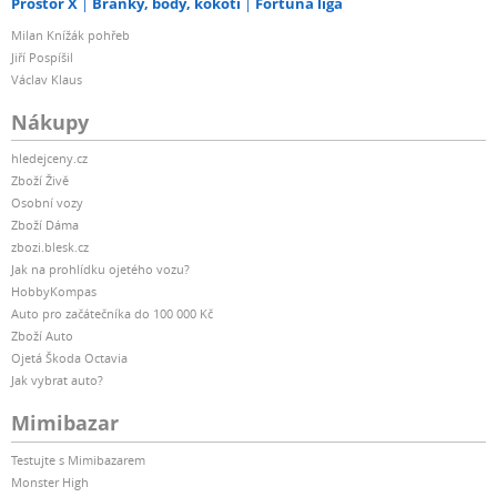
Prostor X
Branky, body, kokoti
Fortuna liga
Milan Knížák pohřeb
Jiří Pospíšil
Václav Klaus
Nákupy
hledejceny.cz
Zboží Živě
Osobní vozy
Zboží Dáma
zbozi.blesk.cz
Jak na prohlídku ojetého vozu?
HobbyKompas
Auto pro začátečníka do 100 000 Kč
Zboží Auto
Ojetá Škoda Octavia
Jak vybrat auto?
Mimibazar
Testujte s Mimibazarem
Monster High