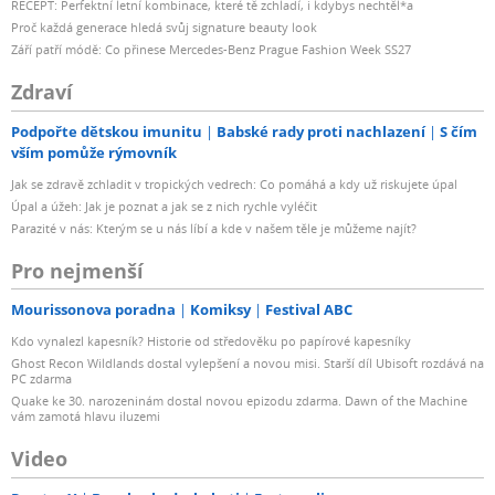
RECEPT: Perfektní letní kombinace, které tě zchladí, i kdybys nechtěl*a
Proč každá generace hledá svůj signature beauty look
Září patří módě: Co přinese Mercedes-Benz Prague Fashion Week SS27
Zdraví
Podpořte dětskou imunitu
Babské rady proti nachlazení
S čím
vším pomůže rýmovník
Jak se zdravě zchladit v tropických vedrech: Co pomáhá a kdy už riskujete úpal
Úpal a úžeh: Jak je poznat a jak se z nich rychle vyléčit
Parazité v nás: Kterým se u nás líbí a kde v našem těle je můžeme najít?
Pro nejmenší
Mourissonova poradna
Komiksy
Festival ABC
Kdo vynalezl kapesník? Historie od středověku po papírové kapesníky
Ghost Recon Wildlands dostal vylepšení a novou misi. Starší díl Ubisoft rozdává na
PC zdarma
Quake ke 30. narozeninám dostal novou epizodu zdarma. Dawn of the Machine
vám zamotá hlavu iluzemi
Video