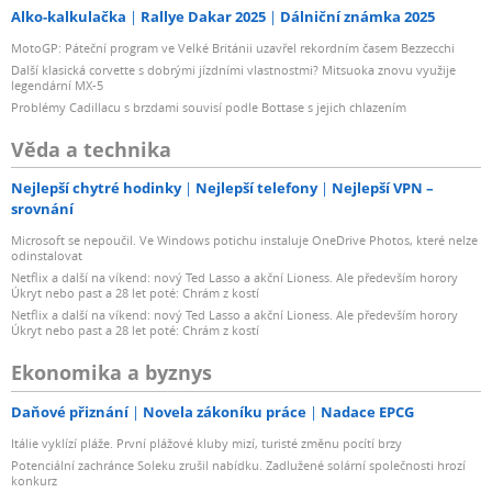
Alko-kalkulačka
Rallye Dakar 2025
Dálniční známka 2025
MotoGP: Páteční program ve Velké Británii uzavřel rekordním časem Bezzecchi
Další klasická corvette s dobrými jízdními vlastnostmi? Mitsuoka znovu využije
legendární MX-5
Problémy Cadillacu s brzdami souvisí podle Bottase s jejich chlazením
Věda a technika
Nejlepší chytré hodinky
Nejlepší telefony
Nejlepší VPN –
srovnání
Microsoft se nepoučil. Ve Windows potichu instaluje OneDrive Photos, které nelze
odinstalovat
Netflix a další na víkend: nový Ted Lasso a akční Lioness. Ale především horory
Úkryt nebo past a 28 let poté: Chrám z kostí
Netflix a další na víkend: nový Ted Lasso a akční Lioness. Ale především horory
Úkryt nebo past a 28 let poté: Chrám z kostí
Ekonomika a byznys
Daňové přiznání
Novela zákoníku práce
Nadace EPCG
Itálie vyklízí pláže. První plážové kluby mizí, turisté změnu pocítí brzy
Potenciální zachránce Soleku zrušil nabídku. Zadlužené solární společnosti hrozí
konkurz