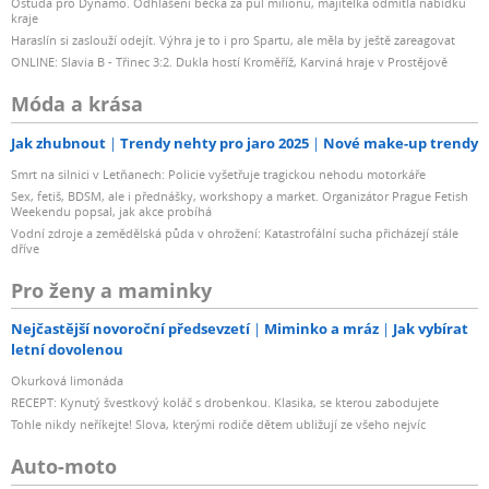
Ostuda pro Dynamo. Odhlášení béčka za půl milionu, majitelka odmítla nabídku
kraje
Haraslín si zaslouží odejít. Výhra je to i pro Spartu, ale měla by ještě zareagovat
ONLINE: Slavia B - Třinec 3:2. Dukla hostí Kroměříž, Karviná hraje v Prostějově
Móda a krása
Jak zhubnout
Trendy nehty pro jaro 2025
Nové make-up trendy
Smrt na silnici v Letňanech: Policie vyšetřuje tragickou nehodu motorkáře
Sex, fetiš, BDSM, ale i přednášky, workshopy a market. Organizátor Prague Fetish
Weekendu popsal, jak akce probíhá
Vodní zdroje a zemědělská půda v ohrožení: Katastrofální sucha přicházejí stále
dříve
Pro ženy a maminky
Nejčastější novoroční předsevzetí
Miminko a mráz
Jak vybírat
letní dovolenou
Okurková limonáda
RECEPT: Kynutý švestkový koláč s drobenkou. Klasika, se kterou zabodujete
Tohle nikdy neříkejte! Slova, kterými rodiče dětem ubližují ze všeho nejvíc
Auto-moto