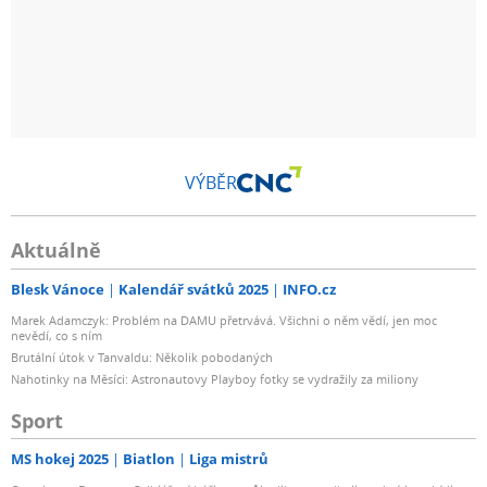
VÝBĚR
Aktuálně
Blesk Vánoce
Kalendář svátků 2025
INFO.cz
Marek Adamczyk: Problém na DAMU přetrvává. Všichni o něm vědí, jen moc
nevědí, co s ním
Brutální útok v Tanvaldu: Několik pobodaných
Nahotinky na Měsíci: Astronautovy Playboy fotky se vydražily za miliony
Sport
MS hokej 2025
Biatlon
Liga mistrů