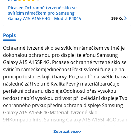
Picasee Ochranné tvrzené sklo se
svítícím rámečkem pro Samsung
Galaxy A15 A155F 4G - Modrá P4045
399 Kč
Popis
Ochranné tvrzené sklo se svítícím rámečkem ve tmě je
dokonalou ochranou pro displej telefonu Samsung
Galaxy A15 A155F 4G. Picasee ochranné tvrzené sklo se
svítícím rámečkemJedinečnostEfekt svícení funguje na
principu fosforeskující barvy. Po „nabití“ na světle barva
následně září ve tmě.KvalitaPevný materiál zaručuje
perfektní ochranu displeje.OdolnostI přes vysokou
tvrdost nabízí vysokou citlivost při ovládání displeje.Typ
ochranného prvku: přední ochrana displeje Samsung
Galaxy A15 A155F 4GMateriál: tvrzené sklo
9HKompatibilní s: Samsung Galaxy A15 A155F 4GObsah
balení: 1x ochranné tvrzené sklo se svítícím rámečkem
Zobrazit více
pro Samsung Galaxy A15 A155F 4G , 1x hadřík pro