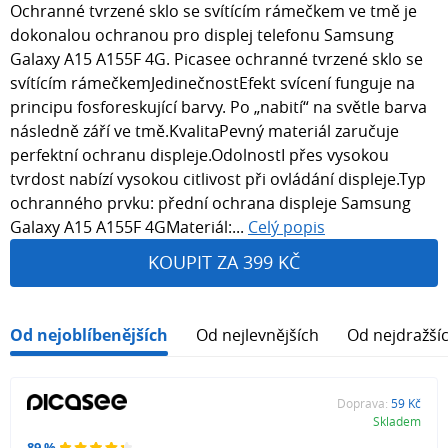
Ochranné tvrzené sklo se svítícím rámečkem ve tmě je
dokonalou ochranou pro displej telefonu Samsung
Galaxy A15 A155F 4G. Picasee ochranné tvrzené sklo se
svítícím rámečkemJedinečnostEfekt svícení funguje na
principu fosforeskující barvy. Po „nabití“ na světle barva
následně září ve tmě.KvalitaPevný materiál zaručuje
perfektní ochranu displeje.OdolnostI přes vysokou
tvrdost nabízí vysokou citlivost při ovládání displeje.Typ
ochranného prvku: přední ochrana displeje Samsung
Galaxy A15 A155F 4GMateriál:...
Celý popis
KOUPIT ZA 399 KČ
Od nejoblíbenějších
Od nejlevnějších
Od nejdražší
Doprava:
59 Kč
Skladem
89 %