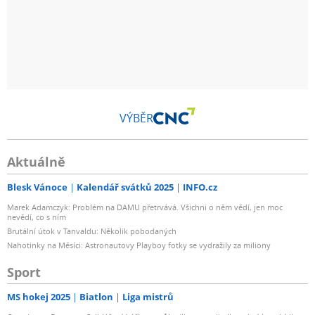
VÝBĚR
Aktuálně
Blesk Vánoce
Kalendář svátků 2025
INFO.cz
Marek Adamczyk: Problém na DAMU přetrvává. Všichni o něm vědí, jen moc
nevědí, co s ním
Brutální útok v Tanvaldu: Několik pobodaných
Nahotinky na Měsíci: Astronautovy Playboy fotky se vydražily za miliony
Sport
MS hokej 2025
Biatlon
Liga mistrů