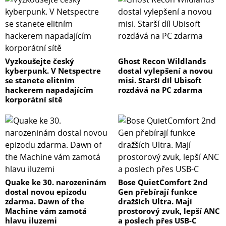
Vyzkoušejte český
Ghost Recon Wildlands
kyberpunk. V Netspectre
dostal vylepšení a novou
se stanete elitním
misi. Starší díl Ubisoft
hackerem napadajícím
rozdává na PC zdarma
korporátní sítě
Quake ke 30. narozeninám
Bose QuietComfort 2nd
dostal novou epizodu
Gen přebírají funkce
zdarma. Dawn of the
dražších Ultra. Mají
Machine vám zamotá
prostorový zvuk, lepší ANC
hlavu iluzemi
a poslech přes USB-C