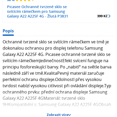
Picasee Ochranné tvrzené sklo se
svítícím rámečkem pro Samsung
Galaxy A22 A225F 4G - Žlutá P3831
399 Kč
Popis
Ochranné tvrzené sklo se svítícím rámečkem ve tmě je
dokonalou ochranou pro displej telefonu Samsung
Galaxy A22 A225F 4G. Picasee ochranné tvrzené sklo se
svítícím rámečkemJedinečnostEfekt svícení funguje na
principu fosforeskující barvy. Po „nabití“ na světle barva
následně září ve tmě.KvalitaPevný materiál zaručuje
perfektní ochranu displeje.OdolnostI přes vysokou
tvrdost nabízí vysokou citlivost při ovládání displeje.Typ
ochranného prvku: přední ochrana displeje Samsung
Galaxy A22 A225F 4GMateriál: tvrzené sklo
9HKompatibilní s: Samsung Galaxy A22 A225F 4GObsah
balení: 1x ochranné tvrzené sklo se svítícím rámečkem
Zobrazit více
pro Samsung Galaxy A22 A225F 4G , 1x hadřík pro