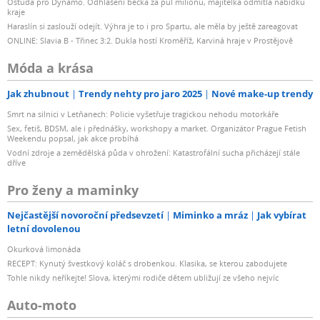
Ostuda pro Dynamo. Odhlášení béčka za půl milionu, majitelka odmítla nabídku
kraje
Haraslín si zaslouží odejít. Výhra je to i pro Spartu, ale měla by ještě zareagovat
ONLINE: Slavia B - Třinec 3:2. Dukla hostí Kroměříž, Karviná hraje v Prostějově
Móda a krása
Jak zhubnout
Trendy nehty pro jaro 2025
Nové make-up trendy
Smrt na silnici v Letňanech: Policie vyšetřuje tragickou nehodu motorkáře
Sex, fetiš, BDSM, ale i přednášky, workshopy a market. Organizátor Prague Fetish
Weekendu popsal, jak akce probíhá
Vodní zdroje a zemědělská půda v ohrožení: Katastrofální sucha přicházejí stále
dříve
Pro ženy a maminky
Nejčastější novoroční předsevzetí
Miminko a mráz
Jak vybírat
letní dovolenou
Okurková limonáda
RECEPT: Kynutý švestkový koláč s drobenkou. Klasika, se kterou zabodujete
Tohle nikdy neříkejte! Slova, kterými rodiče dětem ubližují ze všeho nejvíc
Auto-moto