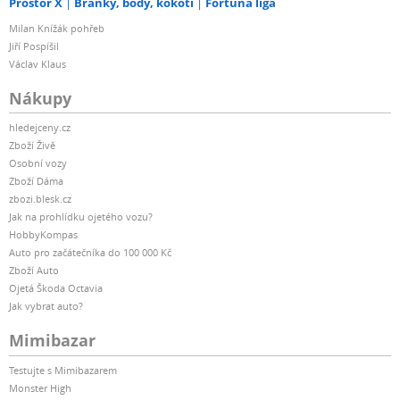
Prostor X
Branky, body, kokoti
Fortuna liga
Milan Knížák pohřeb
Jiří Pospíšil
Václav Klaus
Nákupy
hledejceny.cz
Zboží Živě
Osobní vozy
Zboží Dáma
zbozi.blesk.cz
Jak na prohlídku ojetého vozu?
HobbyKompas
Auto pro začátečníka do 100 000 Kč
Zboží Auto
Ojetá Škoda Octavia
Jak vybrat auto?
Mimibazar
Testujte s Mimibazarem
Monster High