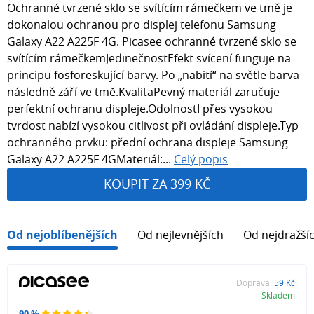
Ochranné tvrzené sklo se svítícím rámečkem ve tmě je
dokonalou ochranou pro displej telefonu Samsung
Galaxy A22 A225F 4G. Picasee ochranné tvrzené sklo se
svítícím rámečkemJedinečnostEfekt svícení funguje na
principu fosforeskující barvy. Po „nabití“ na světle barva
následně září ve tmě.KvalitaPevný materiál zaručuje
perfektní ochranu displeje.OdolnostI přes vysokou
tvrdost nabízí vysokou citlivost při ovládání displeje.Typ
ochranného prvku: přední ochrana displeje Samsung
Galaxy A22 A225F 4GMateriál:...
Celý popis
KOUPIT ZA 399 KČ
Od nejoblíbenějších
Od nejlevnějších
Od nejdražší
Doprava:
59 Kč
Skladem
90 %