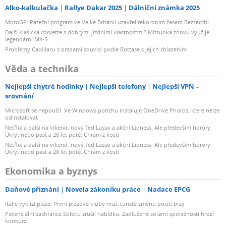
Alko-kalkulačka
Rallye Dakar 2025
Dálniční známka 2025
MotoGP: Páteční program ve Velké Británii uzavřel rekordním časem Bezzecchi
Další klasická corvette s dobrými jízdními vlastnostmi? Mitsuoka znovu využije
legendární MX-5
Problémy Cadillacu s brzdami souvisí podle Bottase s jejich chlazením
Věda a technika
Nejlepší chytré hodinky
Nejlepší telefony
Nejlepší VPN –
srovnání
Microsoft se nepoučil. Ve Windows potichu instaluje OneDrive Photos, které nelze
odinstalovat
Netflix a další na víkend: nový Ted Lasso a akční Lioness. Ale především horory
Úkryt nebo past a 28 let poté: Chrám z kostí
Netflix a další na víkend: nový Ted Lasso a akční Lioness. Ale především horory
Úkryt nebo past a 28 let poté: Chrám z kostí
Ekonomika a byznys
Daňové přiznání
Novela zákoníku práce
Nadace EPCG
Itálie vyklízí pláže. První plážové kluby mizí, turisté změnu pocítí brzy
Potenciální zachránce Soleku zrušil nabídku. Zadlužené solární společnosti hrozí
konkurz