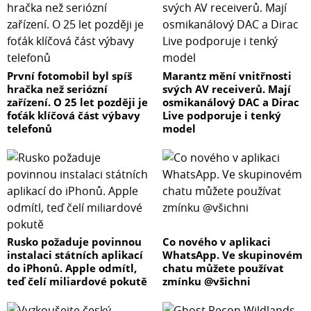
První fotomobil byl spíš
Marantz mění vnitřnosti
hračka než seriózní
svých AV receiverů. Mají
zařízení. O 25 let později je
osmikanálový DAC a Dirac
foťák klíčová část výbavy
Live podporuje i tenký
telefonů
model
Rusko požaduje povinnou
Co nového v aplikaci
instalaci státních aplikací
WhatsApp. Ve skupinovém
do iPhonů. Apple odmítl,
chatu můžete používat
teď čelí miliardové pokutě
zmínku @všichni