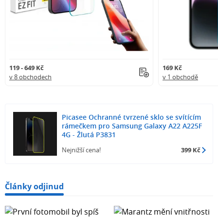
119 - 649 Kč
169 Kč
v 8 obchodech
v 1 obchodě
Picasee Ochranné tvrzené sklo se svítícím
rámečkem pro Samsung Galaxy A22 A225F
4G - Žlutá P3831
Nejnižší cena!
399 Kč
Články odjinud