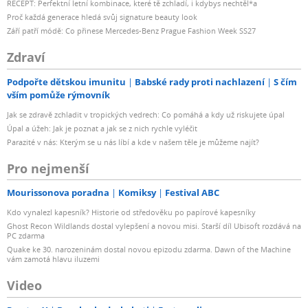
RECEPT: Perfektní letní kombinace, které tě zchladí, i kdybys nechtěl*a
Proč každá generace hledá svůj signature beauty look
Září patří módě: Co přinese Mercedes-Benz Prague Fashion Week SS27
Zdraví
Podpořte dětskou imunitu
Babské rady proti nachlazení
S čím
vším pomůže rýmovník
Jak se zdravě zchladit v tropických vedrech: Co pomáhá a kdy už riskujete úpal
Úpal a úžeh: Jak je poznat a jak se z nich rychle vyléčit
Parazité v nás: Kterým se u nás líbí a kde v našem těle je můžeme najít?
Pro nejmenší
Mourissonova poradna
Komiksy
Festival ABC
Kdo vynalezl kapesník? Historie od středověku po papírové kapesníky
Ghost Recon Wildlands dostal vylepšení a novou misi. Starší díl Ubisoft rozdává na
PC zdarma
Quake ke 30. narozeninám dostal novou epizodu zdarma. Dawn of the Machine
vám zamotá hlavu iluzemi
Video