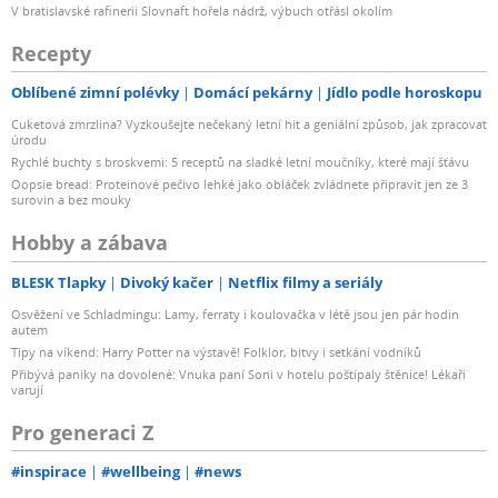
V bratislavské rafinerii Slovnaft hořela nádrž, výbuch otřásl okolím
Recepty
Oblíbené zimní polévky
Domácí pekárny
Jídlo podle horoskopu
Cuketová zmrzlina? Vyzkoušejte nečekaný letní hit a geniální způsob, jak zpracovat
úrodu
Rychlé buchty s broskvemi: 5 receptů na sladké letní moučníky, které mají šťávu
Oopsie bread: Proteinové pečivo lehké jako obláček zvládnete připravit jen ze 3
surovin a bez mouky
Hobby a zábava
BLESK Tlapky
Divoký kačer
Netflix filmy a seriály
Osvěžení ve Schladmingu: Lamy, ferraty i koulovačka v létě jsou jen pár hodin
autem
Tipy na víkend: Harry Potter na výstavě! Folklor, bitvy i setkání vodníků
Přibývá paniky na dovolené: Vnuka paní Soni v hotelu poštípaly štěnice! Lékaři
varují
Pro generaci Z
#inspirace
#wellbeing
#news