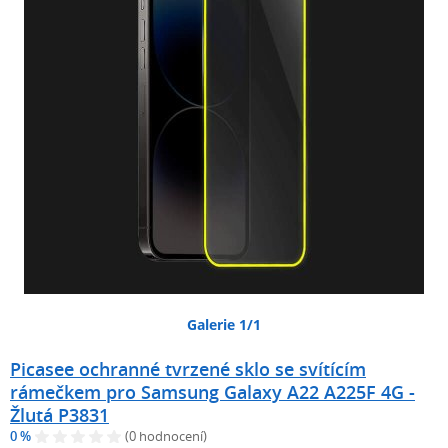
Galerie 1/1
Picasee ochranné tvrzené sklo se svítícím
rámečkem pro Samsung Galaxy A22 A225F 4G -
Žlutá P3831
0 %
(0 hodnocení)