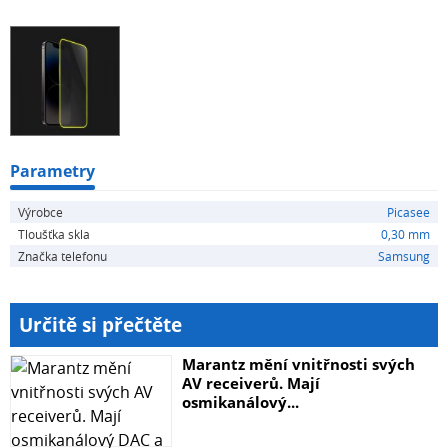
aplikaci skla na displej telefonu. Fotografie skla mohou
být ilustrativní.
Parametry
Výrobce
Picasee
Tloušťka skla
0,30 mm
Značka telefonu
Samsung
Určitě si přečtěte
Marantz mění vnitřnosti svých
AV receiverů. Mají
osmikanálový...