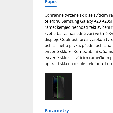
Popis
Ochranné tvrzené sklo se svítícím 
telefonu Samsung Galaxy A23 A235F 
rámečkemJedinečnostEfekt svícení fu
světle barva následně září ve tmě.K
displeje.OdolnostI přes vysokou tvrdo
ochranného prvku: přední ochrana 
tvrzené sklo 9HKompatibilní s: Sa
tvrzené sklo se svítícím rámečkem 
aplikaci skla na displej telefonu. Fot
Parametry