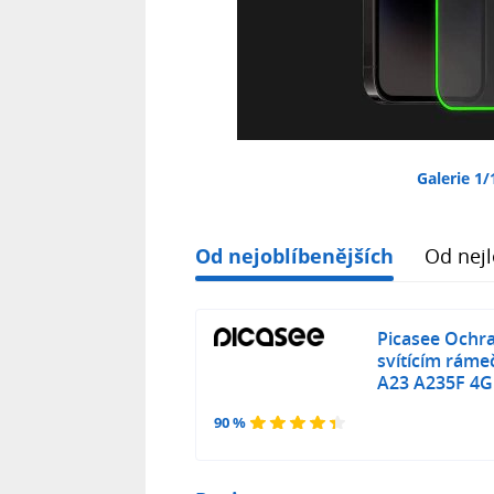
Galerie 1/
Od nejoblíbenějších
Od nejl
Picasee Ochra
svítícím rám
A23 A235F 4G 
90 %