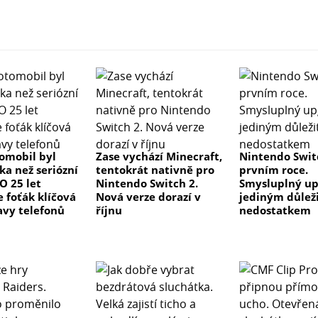
tomobil byl
Zase vychází Minecraft,
Nintendo Swit
ka než seriózní
tentokrát nativně pro
prvním roce.
 O 25 let
Nintendo Switch 2.
Smysluplný up
e foťák klíčová
Nová verze dorazí v
jediným důlež
avy telefonů
říjnu
nedostatkem