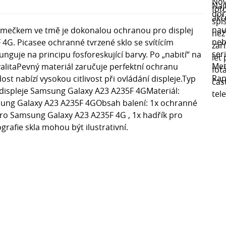
rámečkem ve tmě je dokonalou ochranou pro displej
4G. Picasee ochranné tvrzené sklo se svítícím
nguje na principu fosforeskující barvy. Po „nabití“ na
valitaPevný materiál zaručuje perfektní ochranu
st nabízí vysokou citlivost při ovládání displeje.Typ
displeje Samsung Galaxy A23 A235F 4GMateriál:
msung Galaxy A23 A235F 4GObsah balení: 1x ochranné
pro Samsung Galaxy A23 A235F 4G , 1x hadřík pro
ografie skla mohou být ilustrativní.