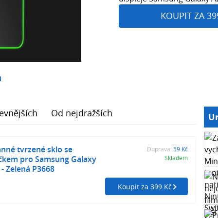
KOUPIT ZA 39
1
evnějších
Od nejdražších
Ur
nné tvrzené sklo se
Doprava:
59 Kč
ečkem pro Samsung Galaxy
Skladem
- Zelená P3668
Koupit za 399 Kč