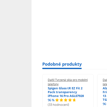
Podobné produkty
 Tvrzená skla pro mobilní
Další Tvrzená skla pro mobilní
Dal
ony
telefony
tel
guard 2.5D Glass
Spigen Glass tR EZ Fit 2
Al
Fit DustFree pro
Pack transparency
Fr
ne 17 Pro Max AGD-
iPhone 16 Pro AGL07928
13 
479BDAP3
TG
96 %
96
(33 hodnocení)