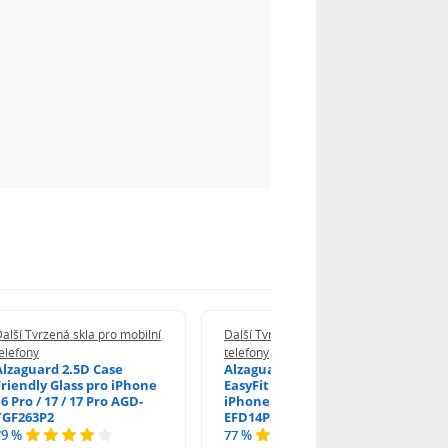
alší Tvrzená skla pro mobilní
Další Tvrzená skla pro mobilní
elefony
telefony
Alzaguard 2.5D Case
Alzaguard 2.5D Glass
Friendly Glass pro iPhone
EasyFit DustFree pro
6 Pro / 17 / 17 Pro AGD-
iPhone 16 Pro / 17 AGD-
TGF263P2
EFD14P3
79 %
77 %