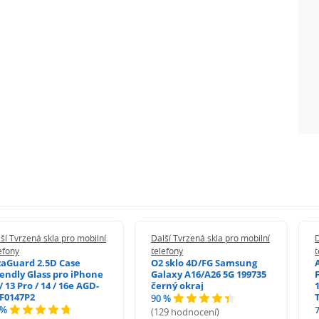
ší Tvrzená skla pro mobilní
Další Tvrzená skla pro mobilní
D
efony
telefony
t
zaGuard 2.5D Case
O2 sklo 4D/FG Samsung
iendly Glass pro iPhone
Galaxy A16/A26 5G 199735
/ 13 Pro / 14 / 16e AGD-
černý okraj
1
F0147P2
90 %
 %
(129 hodnocení)