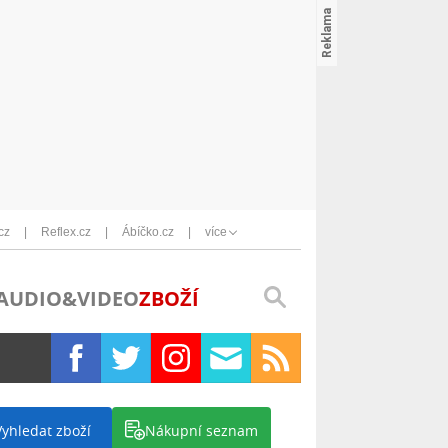
cz
Reflex.cz
Ábíčko.cz
více
AUDIO&VIDEO
ZBOŽÍ
Vyhledat zboží
Nákupní seznam