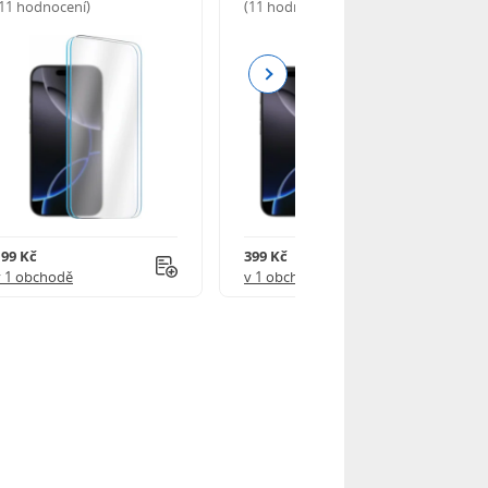
(11 hodnocení)
(11 hodnocení)
Next
199 Kč
399 Kč
v 1 obchodě
v 1 obchodě