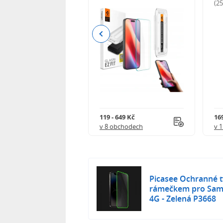
odnocení)
(2
Previous
Kč
119 - 649 Kč
16
 obchodech
v 8 obchodech
v 
Picasee Ochranné tv
rámečkem pro Sam
4G - Zelená P3668