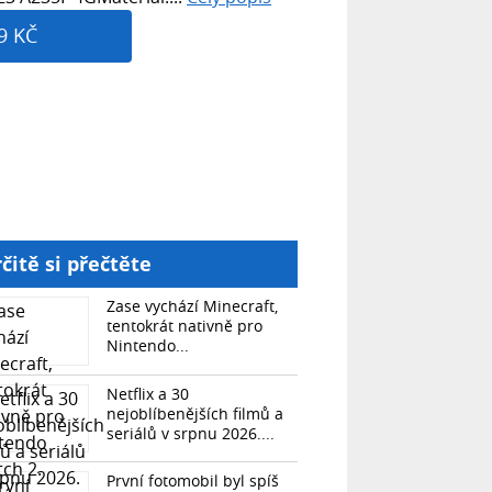
9 KČ
čitě si přečtěte
Zase vychází Minecraft,
tentokrát nativně pro
Nintendo...
Netflix a 30
nejoblíbenějších filmů a
seriálů v srpnu 2026....
První fotomobil byl spíš