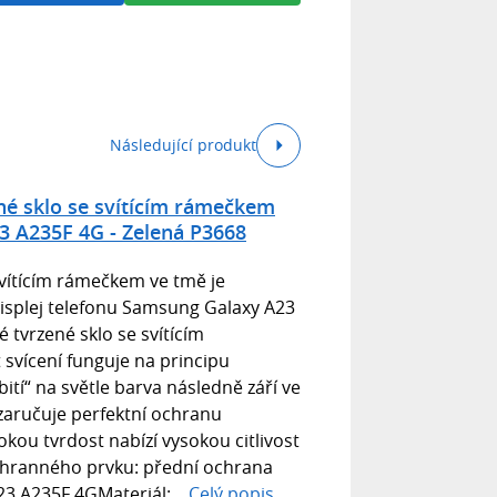
Následující produkt
né sklo se svítícím rámečkem
 A235F 4G - Zelená P3668
vítícím rámečkem ve tmě je
splej telefonu Samsung Galaxy A23
 tvrzené sklo se svítícím
svícení funguje na principu
bití“ na světle barva následně září ve
zaručuje perfektní ochranu
okou tvrdost nabízí vysokou citlivost
ochranného prvku: přední ochrana
3 A235F 4GMateriál:...
Celý popis