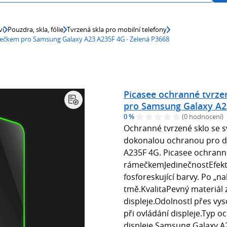
ví
Pouzdra, skla, fólie
Tvrzená skla pro mobilní telefony
ámečkem pro Samsung Galaxy A23 A235F 4G - Zelená P3668
Picasee ochranné tvrze
pro Samsung Galaxy A23
0 %
(0 hodnocení)
Ochranné tvrzené sklo se s
dokonalou ochranou pro di
A235F 4G. Picasee ochranné
rámečkemJedinečnostEfekt 
fosforeskující barvy. Po „na
tmě.KvalitaPevný materiál 
displeje.OdolnostI přes vys
při ovládání displeje.Typ 
displeje Samsung Galaxy A2