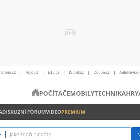
Iarena.cz
Auto.cz
E15.cz
iSport.cz
Doupě.cz
AutoRevue.
POČÍTAČE
MOBILY
TECHNIKA
HRY
A
DISKUZNÍ FÓRUM
VIDEO
PREMIUM