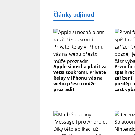
Články odjinud
Apple si nechá platit za
První fo
větší soukromí. Private
spíš hrač
Relay v iPhonu vás na
zařízení.
webu přesto může
později j
prozradit
část výb