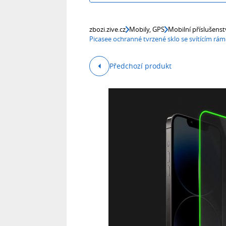
zbozi.zive.cz
Mobily, GPS
Mobilní příslušenst
Picasee ochranné tvrzené sklo se svítícím r
Předchozí produkt