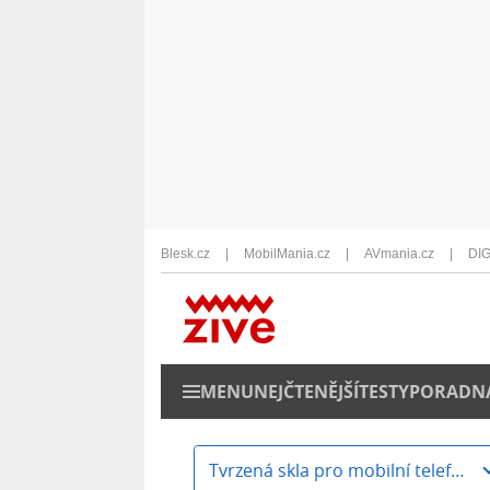
Blesk.cz
MobilMania.cz
AVmania.cz
DIG
MENU
NEJČTENĚJŠÍ
TESTY
PORADN
Tvrzená skla pro mobilní telefony