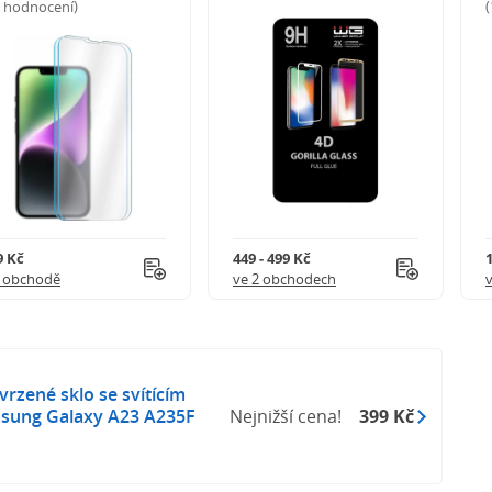
5 hodnocení)
9 Kč
449 - 499 Kč
1 obchodě
ve 2 obchodech
rzené sklo se svítícím
sung Galaxy A23 A235F
Nejnižší cena!
399 Kč