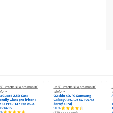
ší Tvrzená skla pro mobilní
Další Tvrzená skla pro mobilní
D
efony
telefony
t
zaGuard 2.5D Case
O2 sklo 4D/FG Samsung
iendly Glass pro iPhone
Galaxy A16/A26 5G 199735
/ 13 Pro / 14 / 16e AGD-
černý okraj
1
F0147P2
90 %
 %
(129 hodnocení)