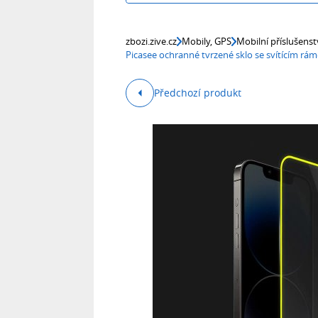
zbozi.zive.cz
Mobily, GPS
Mobilní příslušenst
Picasee ochranné tvrzené sklo se svítícím r
Předchozí produkt