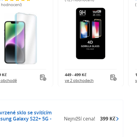
5 hodnocení)
9 Kč
449 - 499 Kč
1 obchodě
ve 2 obchodech
rzené sklo se svítícím
ung Galaxy S22+ 5G -
Nejnižší cena!
399 Kč