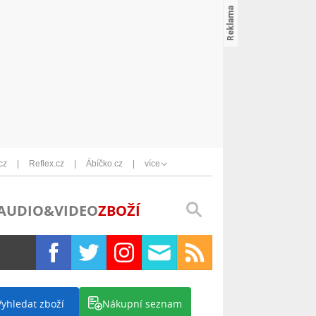
cz
Reflex.cz
Ábíčko.cz
více
AUDIO&VIDEO
ZBOŽÍ
Vyhledat zboží
Nákupní seznam