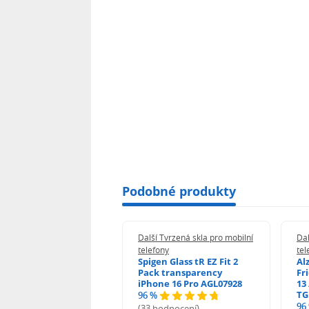
Podobné produkty
 Tvrzená skla pro mobilní
Další Tvrzená skla pro mobilní
Dal
ony
telefony
tel
guard 2.5D Glass
Spigen Glass tR EZ Fit 2
Al
Fit DustFree pro
Pack transparency
Fr
ne 17 Pro Max AGD-
iPhone 16 Pro AGL07928
13 
479BDAP3
TG
96 %
96
(33 hodnocení)