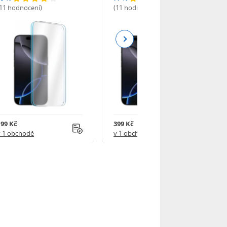
(11 hodnocení)
(11 hodnocení)
Next
199 Kč
399 Kč
v 1 obchodě
v 1 obchodě