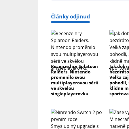
Články odjinud
Recenze hry Splatoon
Jak dobř
Raiders. Nintendo
bezdráto
proměnilo svou
Velká zaj
multiplayerovou sérii
pohodlí,
ve skvělou
klidně m
singleplayerovku
sportova