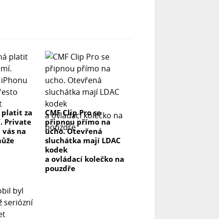
 platit za
CMF Clip Pro se
. Private
připnou přímo na
 vás na
ucho. Otevřená
může
sluchátka mají LDAC
kodek
a ovládací kolečko na
pouzdře