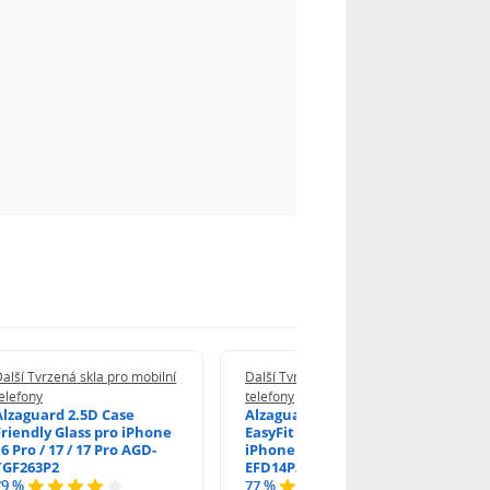
alší Tvrzená skla pro mobilní
Další Tvrzená skla pro mobilní
elefony
telefony
Alzaguard 2.5D Case
Alzaguard 2.5D Glass
Friendly Glass pro iPhone
EasyFit DustFree pro
6 Pro / 17 / 17 Pro AGD-
iPhone 16 Pro / 17 AGD-
TGF263P2
EFD14P3
79 %
77 %