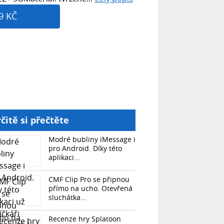
9 KČ
čitě si přečtěte
Modré bubliny iMessage i
pro Android. Díky této
aplikaci...
CMF Clip Pro se připnou
přímo na ucho. Otevřená
sluchátka...
Recenze hry Splatoon