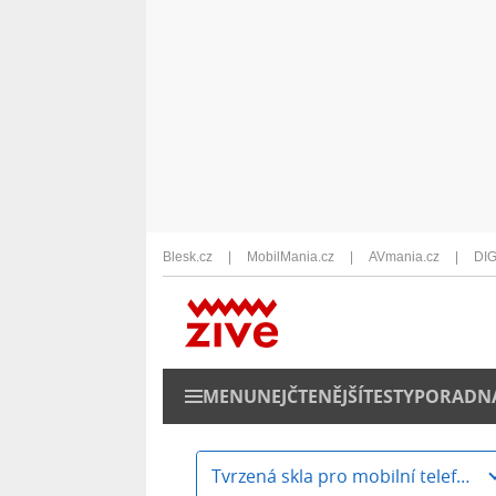
Blesk.cz
MobilMania.cz
AVmania.cz
DIG
MENU
NEJČTENĚJŠÍ
TESTY
PORADN
Tvrzená skla pro mobilní telefony