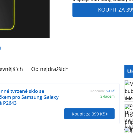
KOUPIT ZA 39
1
evnějších
Od nejdražších
Ur
nné tvrzené sklo se
Doprava:
59 Kč
ečkem pro Samsung Galaxy
Skladem
tá P2643
Koupit za 399 Kč