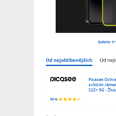
Galerie 1/
Od nejoblíbenějších
Od nejl
Picasee Ochra
svítícím rám
S22+ 5G - Žlu
90 %