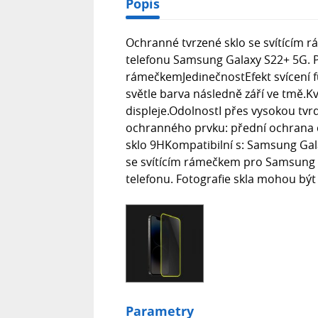
Popis
Ochranné tvrzené sklo se svítícím 
telefonu Samsung Galaxy S22+ 5G. P
rámečkemJedinečnostEfekt svícení fu
světle barva následně září ve tmě.K
displeje.OdolnostI přes vysokou tvrdo
ochranného prvku: přední ochrana 
sklo 9HKompatibilní s: Samsung Gal
se svítícím rámečkem pro Samsung Ga
telefonu. Fotografie skla mohou být i
Parametry