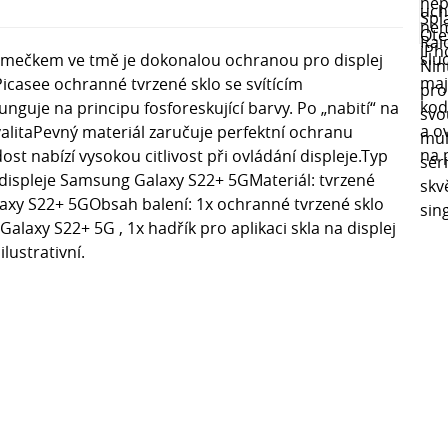
rámečkem ve tmě je dokonalou ochranou pro displej
icasee ochranné tvrzené sklo se svítícím
nguje na principu fosforeskující barvy. Po „nabití“ na
valitaPevný materiál zaručuje perfektní ochranu
st nabízí vysokou citlivost při ovládání displeje.Typ
displeje Samsung Galaxy S22+ 5GMateriál: tvrzené
axy S22+ 5GObsah balení: 1x ochranné tvrzené sklo
laxy S22+ 5G , 1x hadřík pro aplikaci skla na displej
lustrativní.