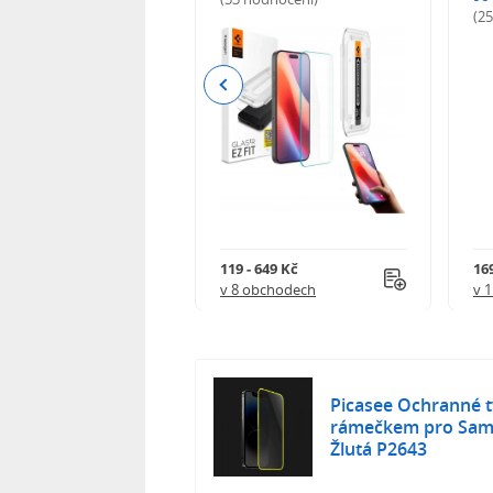
odnocení)
(2
Previous
Kč
119 - 649 Kč
16
 obchodech
v 8 obchodech
v 
Picasee Ochranné tv
rámečkem pro Sams
Žlutá P2643