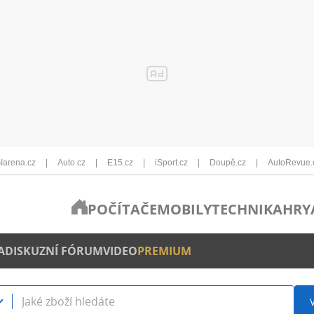
Iarena.cz
Auto.cz
E15.cz
iSport.cz
Doupě.cz
AutoRevue.
POČÍTAČE
MOBILY
TECHNIKA
HRY
A
DISKUZNÍ FÓRUM
VIDEO
PREMIUM