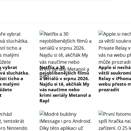
e vybrat
Netflix a 30
Apple si nechá
vá sluchátka.
nejoblíbenějších filmů
větší soukromí
istí ticho a
a seriálů v srpnu 2026.
Relay v iPhonu
 s malými
Najdu si tě, akčňák My
webu přesto 
ůžete
vás naučíme nebo
prozradit
t
krimi seriály Metanol a
Rapl