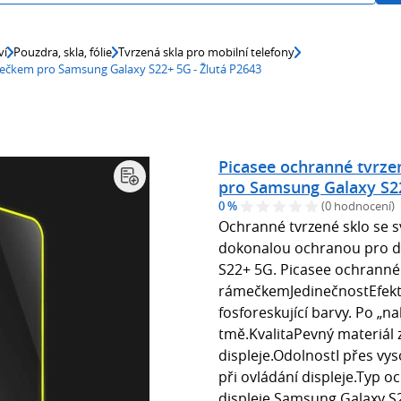
ví
Pouzdra, skla, fólie
Tvrzená skla pro mobilní telefony
ámečkem pro Samsung Galaxy S22+ 5G - Žlutá P2643
Picasee ochranné tvrze
pro Samsung Galaxy S22
0 %
(0 hodnocení)
Ochranné tvrzené sklo se s
dokonalou ochranou pro di
S22+ 5G. Picasee ochranné 
rámečkemJedinečnostEfekt 
fosforeskující barvy. Po „na
tmě.KvalitaPevný materiál 
displeje.OdolnostI přes vys
při ovládání displeje.Typ 
displeje Samsung Galaxy S2