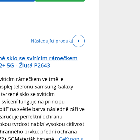
Následující produkt
né sklo se svítícím rámečkem
+ 5G - Žlutá P2643
vítícím rámečkem ve tmě je
splej telefonu Samsung Galaxy
tvrzené sklo se svítícím
svícení funguje na principu
bití“ na světle barva následně září ve
zaručuje perfektní ochranu
okou tvrdost nabízí vysokou citlivost
ochranného prvku: přední ochrana
2+ 5GMateriál: tvrzené...
Celý popis