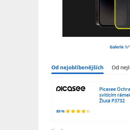
Galerie 1/
Od nejoblíbenějších
Od nejl
Picasee Ochra
svítícím ráme
Žlutá P3732
89 %