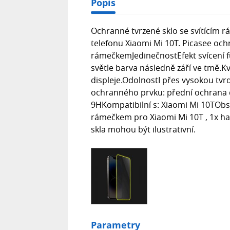
Popis
Ochranné tvrzené sklo se svítícím 
telefonu Xiaomi Mi 10T. Picasee ochr
rámečkemJedinečnostEfekt svícení fu
světle barva následně září ve tmě.K
displeje.OdolnostI přes vysokou tvrdo
ochranného prvku: přední ochrana di
9HKompatibilní s: Xiaomi Mi 10TObsa
rámečkem pro Xiaomi Mi 10T , 1x hadř
skla mohou být ilustrativní.
Parametry