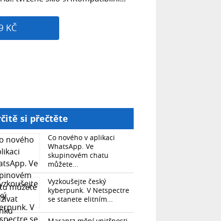
9 KČ
čitě si přečtěte
Co nového v aplikaci
WhatsApp. Ve
skupinovém chatu
můžete...
Vyzkoušejte český
kyberpunk. V Netspectre
se stanete elitním...
Marantz mění vnitřnosti