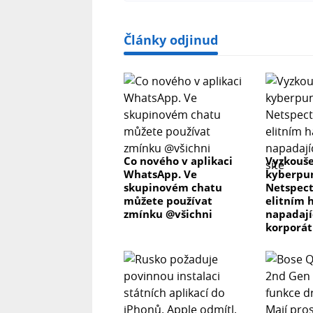
Články odjinud
Co nového v aplikaci
Vyzkouše
WhatsApp. Ve
kyberpun
skupinovém chatu
Netspect
můžete používat
elitním 
zmínku @všichni
napadaj
korporát