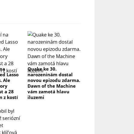
 na
Quake ke 30.
ed Lasso
narozeninám dostal
. Ale
novou epizodu zdarma.
ory
Dawn of the Machine
t a 28
vám zamotá hlavu
m z kostí
iluzemi