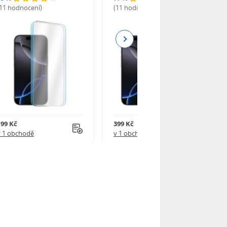
(11 hodnocení)
(11 hodnocení)
Next
199 Kč
399 Kč
v 1 obchodě
v 1 obchodě