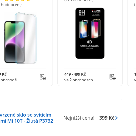
5 hodnocení)
9 Kč
449 - 499 Kč
1 obchodě
ve 2 obchodech
rzené sklo se svítícím
Nejnižší cena!
399 Kč
i Mi 10T - Žlutá P3732