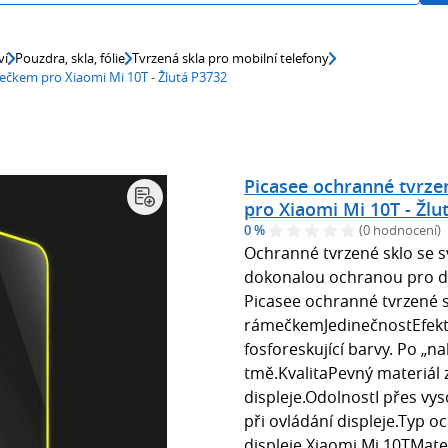
ví
Pouzdra, skla, fólie
Tvrzená skla pro mobilní telefony
mečkem pro Xiaomi Mi 10T - Žlutá P3732
Picasee ochranné tvrze
pro Xiaomi Mi 10T - Žlu
0 %
(0 hodnocení)
Ochranné tvrzené sklo se s
dokonalou ochranou pro dis
Picasee ochranné tvrzené s
rámečkemJedinečnostEfekt 
fosforeskující barvy. Po „na
tmě.KvalitaPevný materiál 
displeje.OdolnostI přes vys
při ovládání displeje.Typ 
displeje Xiaomi Mi 10TMater