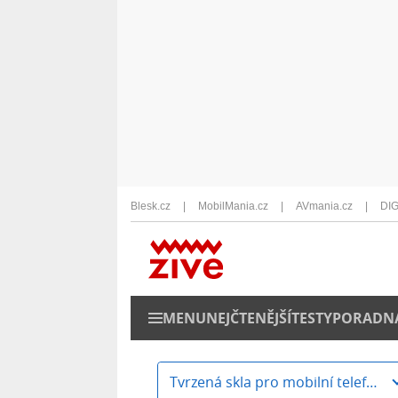
Blesk.cz
MobilMania.cz
AVmania.cz
DIG
MENU
NEJČTENĚJŠÍ
TESTY
PORADN
Tvrzená skla pro mobilní telefony