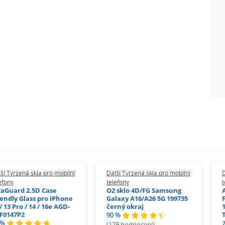
ší Tvrzená skla pro mobilní
Další Tvrzená skla pro mobilní
D
efony
telefony
t
zaGuard 2.5D Case
O2 sklo 4D/FG Samsung
iendly Glass pro iPhone
Galaxy A16/A26 5G 199735
/ 13 Pro / 14 / 16e AGD-
černý okraj
1
F0147P2
90 %
 %
(129 hodnocení)