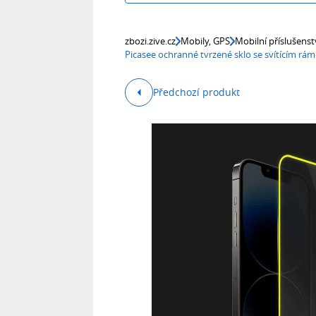
zbozi.zive.cz
Mobily, GPS
Mobilní příslušenst
Picasee ochranné tvrzené sklo se svítícím rá
Předchozí produkt