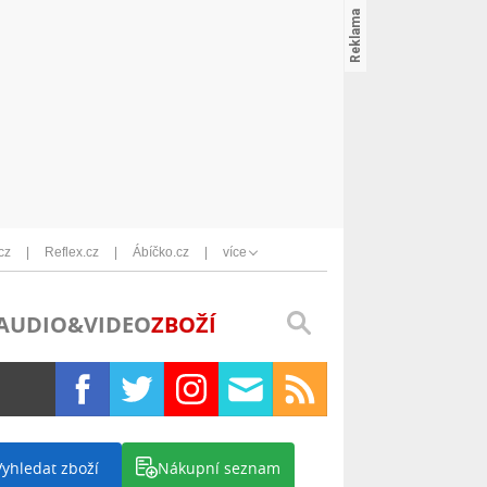
cz
Reflex.cz
Ábíčko.cz
více
AUDIO&VIDEO
ZBOŽÍ
Vyhledat zboží
Nákupní seznam