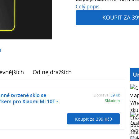
Celý popis
KOUPIT ZA 39
1
evnějších
Od nejdražších
Ur
nné tvrzené sklo se
Doprava:
59 Kč
čkem pro Xiaomi Mi 10T -
Skladem
Koupit za 399 Kč