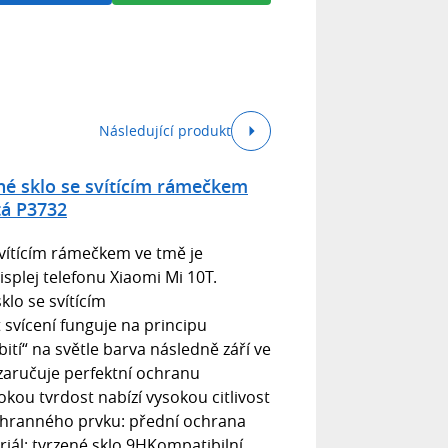
Následující produkt
né sklo se svítícím rámečkem
tá P3732
vítícím rámečkem ve tmě je
plej telefonu Xiaomi Mi 10T.
klo se svítícím
svícení funguje na principu
bití“ na světle barva následně září ve
zaručuje perfektní ochranu
okou tvrdost nabízí vysokou citlivost
ochranného prvku: přední ochrana
iál: tvrzené sklo 9HKompatibilní...