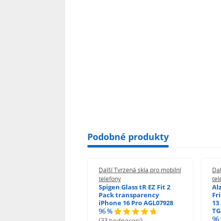
Podobné produkty
 Tvrzená skla pro mobilní
Další Tvrzená skla pro mobilní
Dal
ony
telefony
tel
guard 2.5D Glass
Spigen Glass tR EZ Fit 2
Al
Fit DustFree pro
Pack transparency
Fr
ne 17 Pro Max AGD-
iPhone 16 Pro AGL07928
13 
479BDAP3
TG
96 %
96
(33 hodnocení)