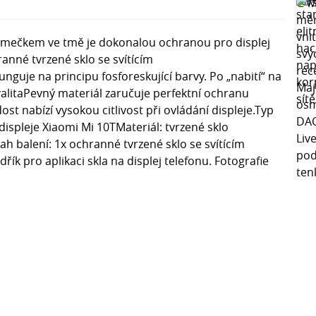
rámečkem ve tmě je dokonalou ochranou pro displej
anné tvrzené sklo se svítícím
nguje na principu fosforeskující barvy. Po „nabití“ na
valitaPevný materiál zaručuje perfektní ochranu
st nabízí vysokou citlivost při ovládání displeje.Typ
spleje Xiaomi Mi 10TMateriál: tvrzené sklo
h balení: 1x ochranné tvrzené sklo se svítícím
ík pro aplikaci skla na displej telefonu. Fotografie