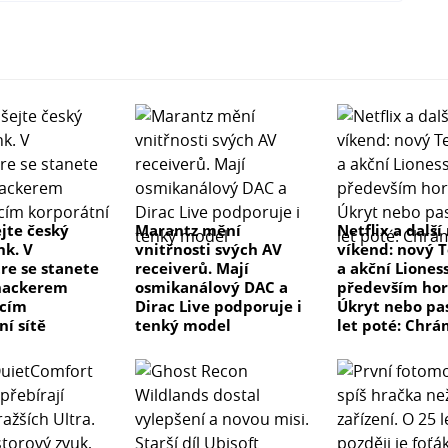
jte český
Marantz mění
Netflix a další
k. V
vnitřnosti svých AV
víkend: nový T
re se stanete
receiverů. Mají
a akční Lioness
hackerem
osmikanálový DAC a
především hor
ícím
Dirac Live podporuje i
Úkryt nebo pas
ní sítě
tenký model
let poté: Chrá