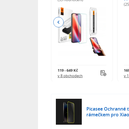
odnocení)
(2
Previous
Kč
119 - 649 Kč
16
 obchodech
v 8 obchodech
v 
Picasee Ochranné tv
rámečkem pro Xiaom