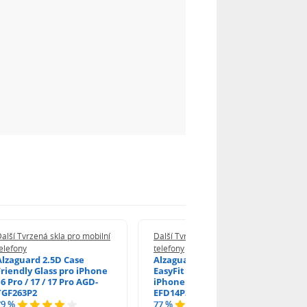
alší Tvrzená skla pro mobilní
Další Tvrzená skla pro mobilní
elefony
telefony
Alzaguard 2.5D Case
Alzaguard 2.5D Glass
Friendly Glass pro iPhone
EasyFit DustFree pro
6 Pro / 17 / 17 Pro AGD-
iPhone 16 Pro / 17 AGD-
TGF263P2
EFD14P3
79 %
77 %