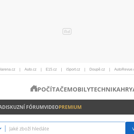
Iarena.cz
Auto.cz
E15.cz
iSport.cz
Doupě.cz
AutoRevue.
POČÍTAČE
MOBILY
TECHNIKA
HRY
A
DISKUZNÍ FÓRUM
VIDEO
PREMIUM