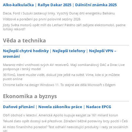
Alko-kalkulačka
Rallye Dakar 2025
Dálniční známka 2025
Dacia, Ford i Suzuki zastavují linky. Vyschlý Dunaj drtí energetiku Balkánu
Vítězové a poražení po první polovině sezóny 2026
Jízdy Světa motorů opět míří do Letňan! Pátého září zažijete elektromobil, padne
loňský rekord?
Věda a technika
Nejlepší chytré hodinky
Nejlepší telefony
Nejlepší VPN –
srovnání
Marantz mění vnitřnosti svých AV receiverů. Mají osmikanálový DAC a Dirac Live
podporuje i tenký model
30 filmů, které musíte vidět, dokud jste ještě na světě. Víme, kde si je můžete
pustit online
Chrome kašle na design Windows 11. To stejné ale dělá Microsoft s Edgem
Ekonomika a byznys
Daňové přiznání
Novela zákoníku práce
Nadace EPCG
Obří obchod v letectví. Americké Apollo kupuje easyJet za 161 miliard korun
Tekuté zlato opět dostojí své přezdívce. Zdražení běžné potraviny brzy pocítí i Češi
AI místo finančního poradce? Test odhalil neexistující produkty i rady ze sociálních
sítí