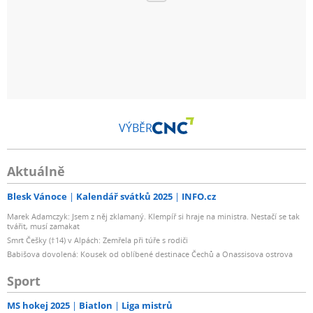
VÝBĚR
Aktuálně
Blesk Vánoce
Kalendář svátků 2025
INFO.cz
Marek Adamczyk: Jsem z něj zklamaný. Klempíř si hraje na ministra. Nestačí se tak
tvářit, musí zamakat
Smrt Češky (†14) v Alpách: Zemřela při túře s rodiči
Babišova dovolená: Kousek od oblíbené destinace Čechů a Onassisova ostrova
Sport
MS hokej 2025
Biatlon
Liga mistrů