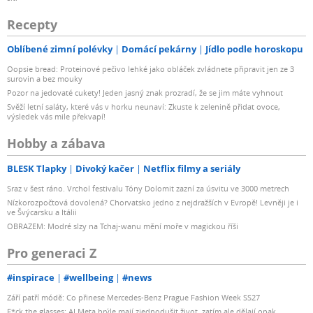
Recepty
Oblíbené zimní polévky
Domácí pekárny
Jídlo podle horoskopu
Oopsie bread: Proteinové pečivo lehké jako obláček zvládnete připravit jen ze 3
surovin a bez mouky
Pozor na jedovaté cukety! Jeden jasný znak prozradí, že se jim máte vyhnout
Svěží letní saláty, které vás v horku neunaví: Zkuste k zelenině přidat ovoce,
výsledek vás mile překvapí!
Hobby a zábava
BLESK Tlapky
Divoký kačer
Netflix filmy a seriály
Sraz v šest ráno. Vrchol festivalu Tóny Dolomit zazní za úsvitu ve 3000 metrech
Nízkorozpočtová dovolená? Chorvatsko jedno z nejdražších v Evropě! Levněji je i
ve Švýcarsku a Itálii
OBRAZEM: Modré slzy na Tchaj-wanu mění moře v magickou říši
Pro generaci Z
#inspirace
#wellbeing
#news
Září patří módě: Co přinese Mercedes-Benz Prague Fashion Week SS27
F*ck the glasses: AI Meta brýle mají zjednodušit život, zatím ale dělají opak