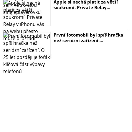
Apple si nechá platit za větší
soukromí. Private Relay...
První fotomobil byl spíš hračka
než seriózní zařízení....