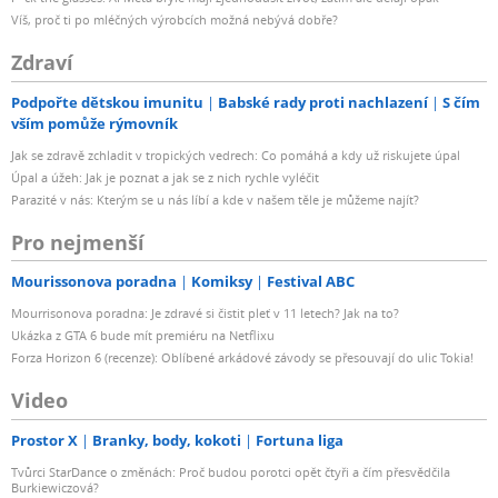
Víš, proč ti po mléčných výrobcích možná nebývá dobře?
Zdraví
Podpořte dětskou imunitu
Babské rady proti nachlazení
S čím
vším pomůže rýmovník
Jak se zdravě zchladit v tropických vedrech: Co pomáhá a kdy už riskujete úpal
Úpal a úžeh: Jak je poznat a jak se z nich rychle vyléčit
Parazité v nás: Kterým se u nás líbí a kde v našem těle je můžeme najít?
Pro nejmenší
Mourissonova poradna
Komiksy
Festival ABC
Mourrisonova poradna: Je zdravé si čistit pleť v 11 letech? Jak na to?
Ukázka z GTA 6 bude mít premiéru na Netflixu
Forza Horizon 6 (recenze): Oblíbené arkádové závody se přesouvají do ulic Tokia!
Video
Prostor X
Branky, body, kokoti
Fortuna liga
Tvůrci StarDance o změnách: Proč budou porotci opět čtyři a čím přesvědčila
Burkiewiczová?