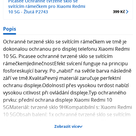
Picasee Ochranné tvrzené sklo se
svítícím rámečkem pro Xiaomi Redmi
10 5G - Žlutá P2743
399 Kč
Popis
Ochranné tvrzené sklo se svítícím rámečkem ve tmě je
dokonalou ochranou pro displej telefonu Xiaomi Redmi
10 5G. Picasee ochranné tvrzené sklo se svítícím
rámečkemJedinečnostEfekt svícení funguje na principu
fosforeskující barvy. Po „nabití“ na světle barva následně
září ve tmě.KvalitaPevný materiál zaručuje perfektní
ochranu displeje.OdolnostI přes vysokou tvrdost nabízí
vysokou citlivost při ovládání displeje.Typ ochranného
prvku: přední ochrana displeje Xiaomi Redmi 10
5GMateriál: tvrzené sklo 9HKompatibilní s: Xiaomi Redmi
10 5GObsah balení: 1x ochranné tvrzené sklo se svítícím
rámečkem pro Xiaomi Redmi 10 5G , 1x hadřík pro
Zobrazit více
aplikaci skla na displej telefonu. Fotografie skla mohou