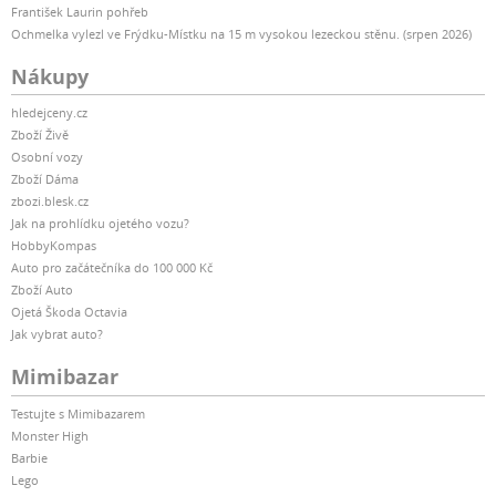
František Laurin pohřeb
Ochmelka vylezl ve Frýdku-Místku na 15 m vysokou lezeckou stěnu. (srpen 2026)
Nákupy
hledejceny.cz
Zboží Živě
Osobní vozy
Zboží Dáma
zbozi.blesk.cz
Jak na prohlídku ojetého vozu?
HobbyKompas
Auto pro začátečníka do 100 000 Kč
Zboží Auto
Ojetá Škoda Octavia
Jak vybrat auto?
Mimibazar
Testujte s Mimibazarem
Monster High
Barbie
Lego