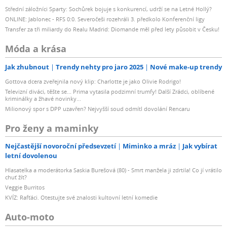
Střední záložníci Sparty: Sochůrek bojuje s konkurencí, udrží se na Letné Hollý?
ONLINE: Jablonec - RFS 0:0. Severočeši rozehráli 3. předkolo Konferenční ligy
Transfer za tři miliardy do Realu Madrid: Diomande měl před lety působit v Česku!
Móda a krása
Jak zhubnout
Trendy nehty pro jaro 2025
Nové make-up trendy
Gottova dcera zveřejnila nový klip: Charlotte je jako Olivie Rodrigo!
Televizní diváci, těšte se... Prima vytasila podzimní trumfy! Další Zrádci, oblíbené
kriminálky a žhavé novinky...
Milionový spor s DPP uzavřen? Nejvyšší soud odmítl dovolání Rencaru
Pro ženy a maminky
Nejčastější novoroční předsevzetí
Miminko a mráz
Jak vybírat
letní dovolenou
Hlasatelka a moderátorka Saskia Burešová (80) - Smrt manžela ji zdrtila! Co jí vrátilo
chuť žít?
Veggie Burritos
KVÍZ: Rafťáci. Otestujte své znalosti kultovní letní komedie
Auto-moto