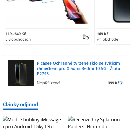
119 - 649 Kč
169 Kč
v 8 obchodech
v 1 obchodě
Picasee Ochranné tvrzené sklo se svítícím
rámečkem pro Xiaomi Redmi 10 5G - Žlutá
P2743
Nejnižší cena!
399 Kč
Články odjinud