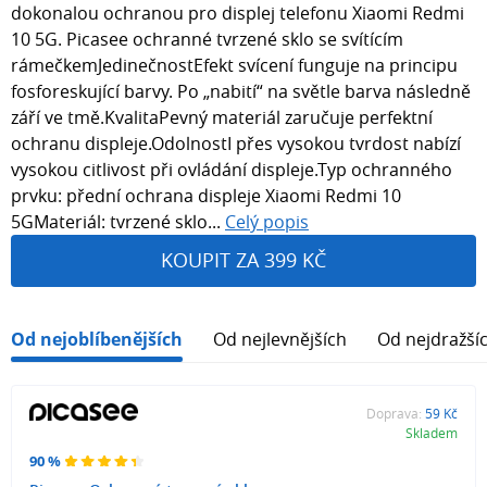
dokonalou ochranou pro displej telefonu Xiaomi Redmi
10 5G. Picasee ochranné tvrzené sklo se svítícím
rámečkemJedinečnostEfekt svícení funguje na principu
fosforeskující barvy. Po „nabití“ na světle barva následně
září ve tmě.KvalitaPevný materiál zaručuje perfektní
ochranu displeje.OdolnostI přes vysokou tvrdost nabízí
vysokou citlivost při ovládání displeje.Typ ochranného
prvku: přední ochrana displeje Xiaomi Redmi 10
5GMateriál: tvrzené sklo...
Celý popis
KOUPIT ZA 399 KČ
Od nejoblíbenějších
Od nejlevnějších
Od nejdražší
Doprava:
59 Kč
Skladem
90 %