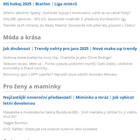
MS hokej 2025
Biatlon
Liga mistrů
Střední záložníci Sparty: Sochůrek bojuje s konkurencí, udrží se na Letné Hollý?
ONLINE: Jablonec - RFS 0:0. Severočeši rozehráli 3. předkolo Konferenční ligy
Transfer za tři miliardy do Realu Madrid: Diomande měl před lety působit v Česku!
Móda a krása
Jak zhubnout
Trendy nehty pro jaro 2025
Nové make-up trendy
Gottova dcera zveřejnila nový klip: Charlotte je jako Olivie Rodrigo!
Televizní diváci, těšte se... Prima vytasila podzimní trumfy! Další Zrádci, oblíbené
kriminálky a žhavé novinky...
Milionový spor s DPP uzavřen? Nejvyšší soud odmítl dovolání Rencaru
Pro ženy a maminky
Nejčastější novoroční předsevzetí
Miminko a mráz
Jak vybírat
letní dovolenou
Hlasatelka a moderátorka Saskia Burešová (80) - Smrt manžela ji zdrtila! Co jí vrátilo
chuť žít?
Veggie Burritos
KVÍZ: Rafťáci. Otestujte své znalosti kultovní letní komedie