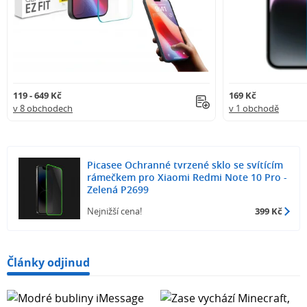
119 - 649 Kč
169 Kč
v 8 obchodech
v 1 obchodě
Picasee Ochranné tvrzené sklo se svítícím
rámečkem pro Xiaomi Redmi Note 10 Pro -
Zelená P2699
Nejnižší cena!
399 Kč
Články odjinud