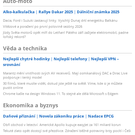
Auto-moto
Alko-kalkulačka
Rallye Dakar 2025
Dálniční známka 2025
Dacia, Ford i Suzuki zastavují linky. Vyschlý Dunaj drtí energetiku Balkánu
Vítězové a poražení po první polovině sezóny 2026
Jízdy Světa motorů opět míří do Letňan! Pátého září zažijete elektromobil, padne
loňský rekord?
Věda a technika
Nejlepší chytré hodinky
Nejlepší telefony
Nejlepší VPN –
srovnání
Marantz mění vnitřnosti svých AV receiverů. Mají osmikanálový DAC a Dirac Live
podporuje i tenký model
30 filmů, které musíte vidět, dokud jste ještě na světě. Víme, kde si je můžete
pustit online
Chrome kašle na design Windows 11. To stejné ale dělá Microsoft s Edgem
Ekonomika a byznys
Daňové přiznání
Novela zákoníku práce
Nadace EPCG
Obří obchod v letectví. Americké Apollo kupuje easyJet za 161 miliard korun
Tekuté zlato opět dostojí své přezdívce. Zdražení běžné potraviny brzy pocítí i Češi