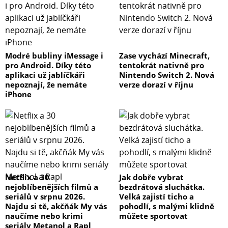
Modré bubliny iMessage i
Zase vychází Minecraft,
pro Android. Díky této
tentokrát nativně pro
aplikaci už jablíčkáři
Nintendo Switch 2. Nová
nepoznají, že nemáte
verze dorazí v říjnu
iPhone
Netflix a 30
Jak dobře vybrat
nejoblíbenějších filmů a
bezdrátová sluchátka.
seriálů v srpnu 2026.
Velká zajistí ticho a
Najdu si tě, akčňák My vás
pohodlí, s malými klidně
naučíme nebo krimi
můžete sportovat
seriály Metanol a Rapl