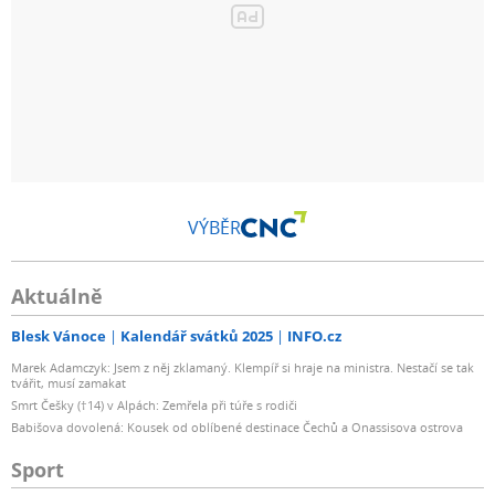
VÝBĚR
Aktuálně
Blesk Vánoce
Kalendář svátků 2025
INFO.cz
Marek Adamczyk: Jsem z něj zklamaný. Klempíř si hraje na ministra. Nestačí se tak
tvářit, musí zamakat
Smrt Češky (†14) v Alpách: Zemřela při túře s rodiči
Babišova dovolená: Kousek od oblíbené destinace Čechů a Onassisova ostrova
Sport