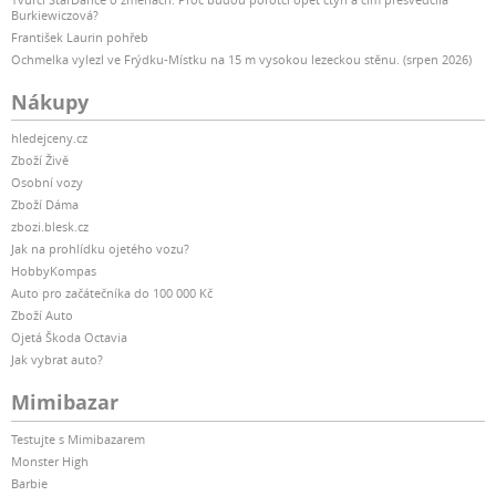
Burkiewiczová?
František Laurin pohřeb
Ochmelka vylezl ve Frýdku-Místku na 15 m vysokou lezeckou stěnu. (srpen 2026)
Nákupy
hledejceny.cz
Zboží Živě
Osobní vozy
Zboží Dáma
zbozi.blesk.cz
Jak na prohlídku ojetého vozu?
HobbyKompas
Auto pro začátečníka do 100 000 Kč
Zboží Auto
Ojetá Škoda Octavia
Jak vybrat auto?
Mimibazar
Testujte s Mimibazarem
Monster High
Barbie