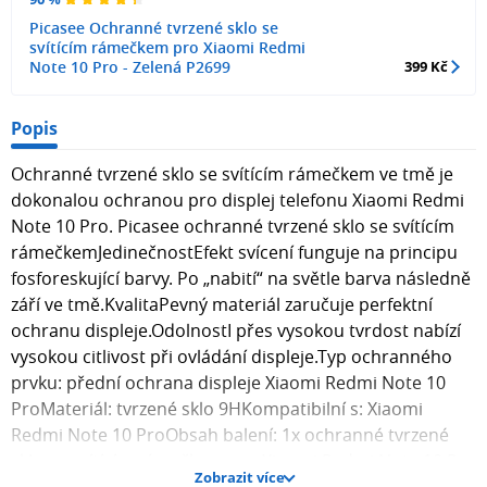
Picasee Ochranné tvrzené sklo se
svítícím rámečkem pro Xiaomi Redmi
Note 10 Pro - Zelená P2699
399 Kč
Popis
Ochranné tvrzené sklo se svítícím rámečkem ve tmě je
dokonalou ochranou pro displej telefonu Xiaomi Redmi
Note 10 Pro. Picasee ochranné tvrzené sklo se svítícím
rámečkemJedinečnostEfekt svícení funguje na principu
fosforeskující barvy. Po „nabití“ na světle barva následně
září ve tmě.KvalitaPevný materiál zaručuje perfektní
ochranu displeje.OdolnostI přes vysokou tvrdost nabízí
vysokou citlivost při ovládání displeje.Typ ochranného
prvku: přední ochrana displeje Xiaomi Redmi Note 10
ProMateriál: tvrzené sklo 9HKompatibilní s: Xiaomi
Redmi Note 10 ProObsah balení: 1x ochranné tvrzené
sklo se svítícím rámečkem pro Xiaomi Redmi Note 10 Pro
Zobrazit více
, 1x hadřík pro aplikaci skla na displej telefonu.