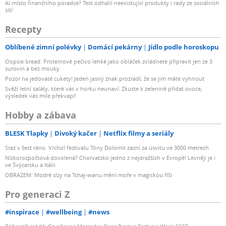
AI místo finančního poradce? Test odhalil neexistující produkty i rady ze sociálních
sítí
Recepty
Oblíbené zimní polévky
Domácí pekárny
Jídlo podle horoskopu
Oopsie bread: Proteinové pečivo lehké jako obláček zvládnete připravit jen ze 3
surovin a bez mouky
Pozor na jedovaté cukety! Jeden jasný znak prozradí, že se jim máte vyhnout
Svěží letní saláty, které vás v horku neunaví: Zkuste k zelenině přidat ovoce,
výsledek vás mile překvapí!
Hobby a zábava
BLESK Tlapky
Divoký kačer
Netflix filmy a seriály
Sraz v šest ráno. Vrchol festivalu Tóny Dolomit zazní za úsvitu ve 3000 metrech
Nízkorozpočtová dovolená? Chorvatsko jedno z nejdražších v Evropě! Levněji je i
ve Švýcarsku a Itálii
OBRAZEM: Modré slzy na Tchaj-wanu mění moře v magickou říši
Pro generaci Z
#inspirace
#wellbeing
#news