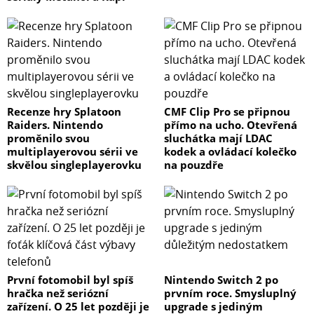
Recenze hry Splatoon
CMF Clip Pro se připnou
Raiders. Nintendo
přímo na ucho. Otevřená
proměnilo svou
sluchátka mají LDAC
multiplayerovou sérii ve
kodek a ovládací kolečko
skvělou singleplayerovku
na pouzdře
První fotomobil byl spíš
Nintendo Switch 2 po
hračka než seriózní
prvním roce. Smysluplný
zařízení. O 25 let později je
upgrade s jediným