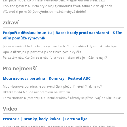
Září patří módě: Co přinese Mercedes-Benz Prague Fashion Week SS27
F*ck the glasses: AI Meta brýle mají zjednodušit život, zatím ale dělají opak
Víš, proč ti po mléčných výrobcích možná nebývá dobře?
Zdraví
Podpořte dětskou imunitu
Babské rady proti nachlazení
S čím
vším pomůže rýmovník
Jak se zdravě zchladit v tropických vedrech: Co pomáhá a kdy už riskujete úpal
Úpal a úžeh: Jak je poznat a jak se z nich rychle vyléčit
Parazité v nás: Kterým se u nás líbí a kde v našem těle je můžeme najít?
Pro nejmenší
Mourissonova poradna
Komiksy
Festival ABC
Mourrisonova poradna: Je zdravé si čistit pleť v 11 letech? Jak na to?
Ukázka z GTA 6 bude mít premiéru na Netflixu
Forza Horizon 6 (recenze): Oblíbené arkádové závody se přesouvají do ulic Tokia!
Video
Prostor X
Branky, body, kokoti
Fortuna liga
Tvůrci StarDance o změnách: Proč budou porotci opět čtyři a čím přesvědčila