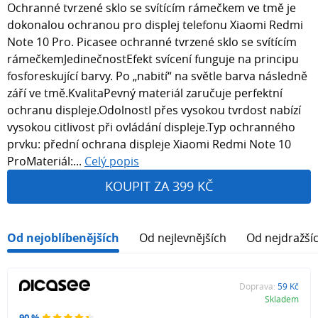
Ochranné tvrzené sklo se svítícím rámečkem ve tmě je
dokonalou ochranou pro displej telefonu Xiaomi Redmi
Note 10 Pro. Picasee ochranné tvrzené sklo se svítícím
rámečkemJedinečnostEfekt svícení funguje na principu
fosforeskující barvy. Po „nabití“ na světle barva následně
září ve tmě.KvalitaPevný materiál zaručuje perfektní
ochranu displeje.OdolnostI přes vysokou tvrdost nabízí
vysokou citlivost při ovládání displeje.Typ ochranného
prvku: přední ochrana displeje Xiaomi Redmi Note 10
ProMateriál:...
Celý popis
KOUPIT ZA 399 KČ
Od nejoblíbenějších
Od nejlevnějších
Od nejdražší
Doprava:
59 Kč
Skladem
90 %