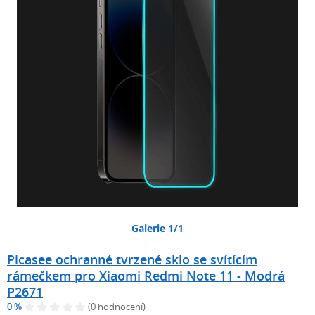
Galerie 1/1
Picasee ochranné tvrzené sklo se svítícím
rámečkem pro Xiaomi Redmi Note 11 - Modrá
P2671
0 %
(0 hodnocení)