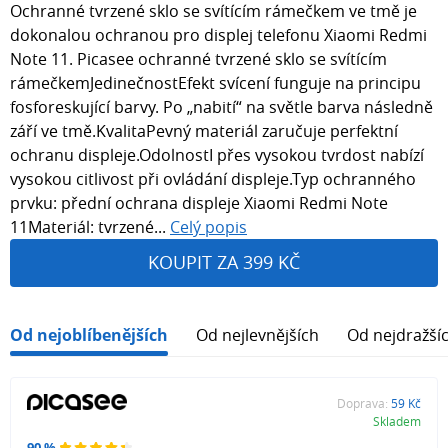
Ochranné tvrzené sklo se svítícím rámečkem ve tmě je
dokonalou ochranou pro displej telefonu Xiaomi Redmi
Note 11. Picasee ochranné tvrzené sklo se svítícím
rámečkemJedinečnostEfekt svícení funguje na principu
fosforeskující barvy. Po „nabití“ na světle barva následně
září ve tmě.KvalitaPevný materiál zaručuje perfektní
ochranu displeje.OdolnostI přes vysokou tvrdost nabízí
vysokou citlivost při ovládání displeje.Typ ochranného
prvku: přední ochrana displeje Xiaomi Redmi Note
11Materiál: tvrzené...
Celý popis
KOUPIT ZA 399 KČ
Od nejoblíbenějších
Od nejlevnějších
Od nejdražší
Doprava:
59 Kč
Skladem
90 %