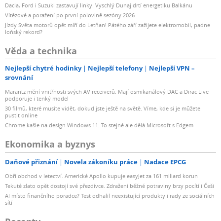
Dacia, Ford i Suzuki zastavují linky. Vyschlý Dunaj drtí energetiku Balkánu
Vítězové a poražení po první polovině sezóny 2026
Jízdy Světa motorů opět míří do Letňan! Pátého září zažijete elektromobil, padne
loňský rekord?
Věda a technika
Nejlepší chytré hodinky
Nejlepší telefony
Nejlepší VPN –
srovnání
Marantz mění vnitřnosti svých AV receiverů. Mají osmikanálový DAC a Dirac Live
podporuje i tenký model
30 filmů, které musíte vidět, dokud jste ještě na světě. Víme, kde si je můžete
pustit online
Chrome kašle na design Windows 11. To stejné ale dělá Microsoft s Edgem
Ekonomika a byznys
Daňové přiznání
Novela zákoníku práce
Nadace EPCG
Obří obchod v letectví. Americké Apollo kupuje easyJet za 161 miliard korun
Tekuté zlato opět dostojí své přezdívce. Zdražení běžné potraviny brzy pocítí i Češi
AI místo finančního poradce? Test odhalil neexistující produkty i rady ze sociálních
sítí