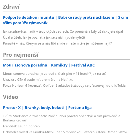
Zdraví
Podpořte dětskou imunitu
Babské rady proti nachlazení
S čím
vším pomůže rýmovník
Jak se zdravě zchladit v tropických vedrech: Co pomáhá a kdy už riskujete úpal
Úpal a úžeh: Jak je poznat a jak se z nich rychle vyléčit
Parazité v nás: Kterým se u nás líbí a kde v našem těle je můžeme najít?
Pro nejmenší
Mourissonova poradna
Komiksy
Festival ABC
Mourrisonova poradna: Je zdravé si čistit pleť v 11 letech? Jak na to?
Ukázka z GTA 6 bude mít premiéru na Netflixu
Forza Horizon 6 (recenze): Oblíbené arkádové závody se přesouvají do ulic Tokia!
Video
Prostor X
Branky, body, kokoti
Fortuna liga
Tvůrci StarDance o změnách: Proč budou porotci opět čtyři a čím přesvědčila
Burkiewiczová?
František Laurin pohřeb
Ochmelka vylezl ve Frýdku-Místku na 15 m vysokou lezeckou stěnu. (srpen 2026)