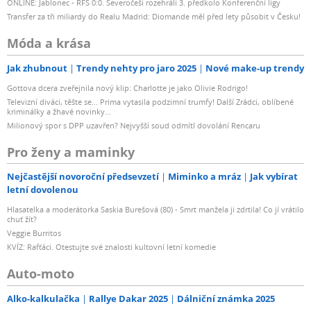
ONLINE: Jablonec - RFS 0:0. Severočeši rozehráli 3. předkolo Konferenční ligy
Transfer za tři miliardy do Realu Madrid: Diomande měl před lety působit v Česku!
Móda a krása
Jak zhubnout
Trendy nehty pro jaro 2025
Nové make-up trendy
Gottova dcera zveřejnila nový klip: Charlotte je jako Olivie Rodrigo!
Televizní diváci, těšte se... Prima vytasila podzimní trumfy! Další Zrádci, oblíbené
kriminálky a žhavé novinky...
Milionový spor s DPP uzavřen? Nejvyšší soud odmítl dovolání Rencaru
Pro ženy a maminky
Nejčastější novoroční předsevzetí
Miminko a mráz
Jak vybírat
letní dovolenou
Hlasatelka a moderátorka Saskia Burešová (80) - Smrt manžela ji zdrtila! Co jí vrátilo
chuť žít?
Veggie Burritos
KVÍZ: Rafťáci. Otestujte své znalosti kultovní letní komedie
Auto-moto
Alko-kalkulačka
Rallye Dakar 2025
Dálniční známka 2025