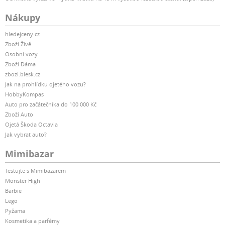
Nákupy
hledejceny.cz
Zboží Živě
Osobní vozy
Zboží Dáma
zbozi.blesk.cz
Jak na prohlídku ojetého vozu?
HobbyKompas
Auto pro začátečníka do 100 000 Kč
Zboží Auto
Ojetá Škoda Octavia
Jak vybrat auto?
Mimibazar
Testujte s Mimibazarem
Monster High
Barbie
Lego
Pyžama
Kosmetika a parfémy