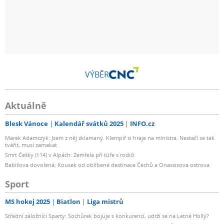
VÝBĚR
Aktuálně
Blesk Vánoce
Kalendář svátků 2025
INFO.cz
Marek Adamczyk: Jsem z něj zklamaný. Klempíř si hraje na ministra. Nestačí se tak
tvářit, musí zamakat
Smrt Češky (†14) v Alpách: Zemřela při túře s rodiči
Babišova dovolená: Kousek od oblíbené destinace Čechů a Onassisova ostrova
Sport
MS hokej 2025
Biatlon
Liga mistrů
Střední záložníci Sparty: Sochůrek bojuje s konkurencí, udrží se na Letné Hollý?