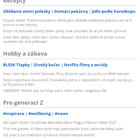
Recepty
Oblíbené zimní polévky
Domácí pekárny
Jídlo podle horoskopu
Oopsie bread: Proteinové pečivo lehké jako obláček zvládnete připravit jen ze 3
surovin a bez mouky
Pozor na jedovaté cukety! Jeden jasný znak prozradí, že se jim máte vyhnout
Svěží letní saláty, které vás v horku neunaví: Zkuste k zelenině přidat ovoce,
výsledek vás mile překvapí!
Hobby a zábava
BLESK Tlapky
Divoký kačer
Netflix filmy a seriály
Sraz v šest ráno. Vrchol festivalu Tóny Dolomit zazní za úsvitu ve 3000 metrech
Nízkorozpočtová dovolená? Chorvatsko jedno z nejdražších v Evropě! Levněji je i
ve Švýcarsku a Itálii
OBRAZEM: Modré slzy na Tchaj-wanu mění moře v magickou říši
Pro generaci Z
#inspirace
#wellbeing
#news
Září patří módě: Co přinese Mercedes-Benz Prague Fashion Week SS27
F*ck the glasses: AI Meta brýle mají zjednodušit život, zatím ale dělají opak
Víš, proč ti po mléčných výrobcích možná nebývá dobře?