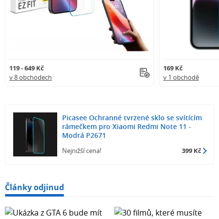
119 - 649 Kč
169 Kč
v 8 obchodech
v 1 obchodě
Picasee Ochranné tvrzené sklo se svítícím
rámečkem pro Xiaomi Redmi Note 11 -
Modrá P2671
Nejnižší cena!
399 Kč
Články odjinud