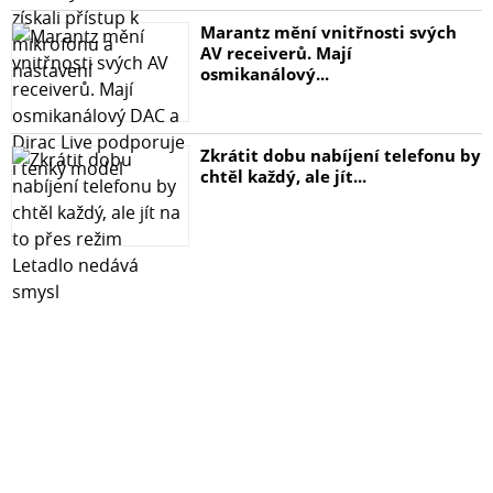
Marantz mění vnitřnosti svých
AV receiverů. Mají
osmikanálový...
Zkrátit dobu nabíjení telefonu by
chtěl každý, ale jít...