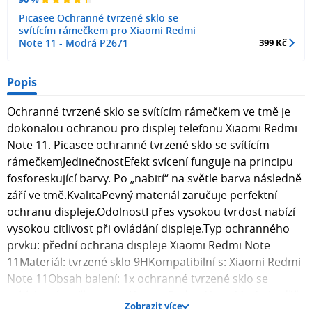
Picasee Ochranné tvrzené sklo se
svítícím rámečkem pro Xiaomi Redmi
Note 11 - Modrá P2671
399 Kč
Popis
Ochranné tvrzené sklo se svítícím rámečkem ve tmě je
dokonalou ochranou pro displej telefonu Xiaomi Redmi
Note 11. Picasee ochranné tvrzené sklo se svítícím
rámečkemJedinečnostEfekt svícení funguje na principu
fosforeskující barvy. Po „nabití“ na světle barva následně
září ve tmě.KvalitaPevný materiál zaručuje perfektní
ochranu displeje.OdolnostI přes vysokou tvrdost nabízí
vysokou citlivost při ovládání displeje.Typ ochranného
prvku: přední ochrana displeje Xiaomi Redmi Note
11Materiál: tvrzené sklo 9HKompatibilní s: Xiaomi Redmi
Note 11Obsah balení: 1x ochranné tvrzené sklo se
svítícím rámečkem pro Xiaomi Redmi Note 11 , 1x hadřík
Zobrazit více
pro aplikaci skla na displej telefonu. Fotografie skla