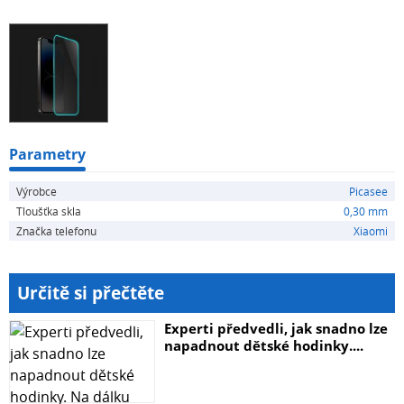
mohou být ilustrativní.
Parametry
Výrobce
Picasee
Tloušťka skla
0,30 mm
Značka telefonu
Xiaomi
Určitě si přečtěte
Experti předvedli, jak snadno lze
napadnout dětské hodinky....