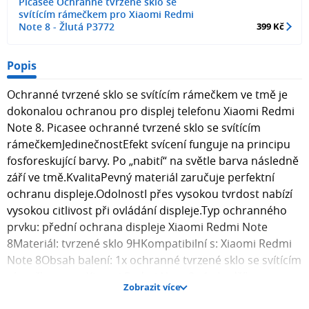
Picasee Ochranné tvrzené sklo se
svítícím rámečkem pro Xiaomi Redmi
Note 8 - Žlutá P3772
399 Kč
Popis
Ochranné tvrzené sklo se svítícím rámečkem ve tmě je
dokonalou ochranou pro displej telefonu Xiaomi Redmi
Note 8. Picasee ochranné tvrzené sklo se svítícím
rámečkemJedinečnostEfekt svícení funguje na principu
fosforeskující barvy. Po „nabití“ na světle barva následně
září ve tmě.KvalitaPevný materiál zaručuje perfektní
ochranu displeje.OdolnostI přes vysokou tvrdost nabízí
vysokou citlivost při ovládání displeje.Typ ochranného
prvku: přední ochrana displeje Xiaomi Redmi Note
8Materiál: tvrzené sklo 9HKompatibilní s: Xiaomi Redmi
Note 8Obsah balení: 1x ochranné tvrzené sklo se svítícím
rámečkem pro Xiaomi Redmi Note 8 , 1x hadřík pro
Zobrazit více
aplikaci skla na displej telefonu. Fotografie skla mohou