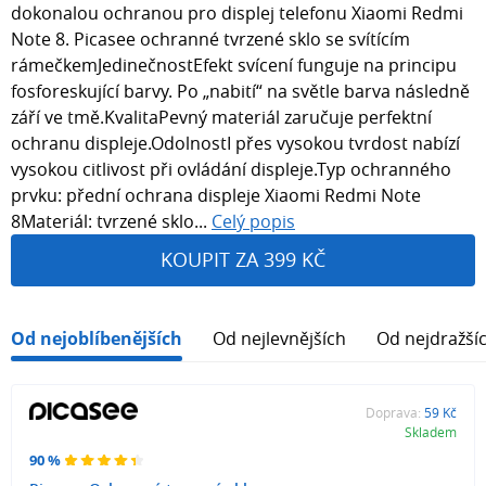
dokonalou ochranou pro displej telefonu Xiaomi Redmi
Note 8. Picasee ochranné tvrzené sklo se svítícím
rámečkemJedinečnostEfekt svícení funguje na principu
fosforeskující barvy. Po „nabití“ na světle barva následně
září ve tmě.KvalitaPevný materiál zaručuje perfektní
ochranu displeje.OdolnostI přes vysokou tvrdost nabízí
vysokou citlivost při ovládání displeje.Typ ochranného
prvku: přední ochrana displeje Xiaomi Redmi Note
8Materiál: tvrzené sklo...
Celý popis
KOUPIT ZA 399 KČ
Od nejoblíbenějších
Od nejlevnějších
Od nejdražší
Doprava:
59 Kč
Skladem
90 %