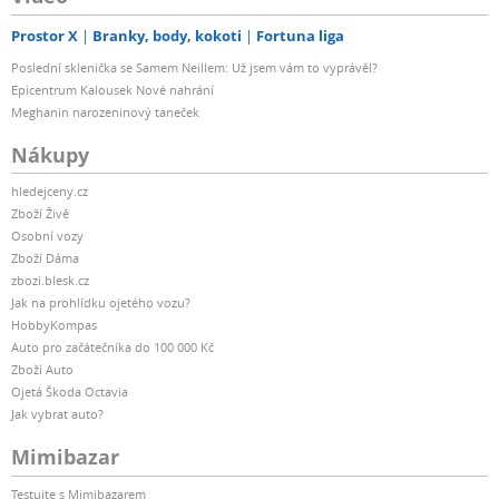
Prostor X
Branky, body, kokoti
Fortuna liga
Poslední sklenička se Samem Neillem: Už jsem vám to vyprávěl?
Epicentrum Kalousek Nové nahrání
Meghanin narozeninový taneček
Nákupy
hledejceny.cz
Zboží Živě
Osobní vozy
Zboží Dáma
zbozi.blesk.cz
Jak na prohlídku ojetého vozu?
HobbyKompas
Auto pro začátečníka do 100 000 Kč
Zboží Auto
Ojetá Škoda Octavia
Jak vybrat auto?
Mimibazar
Testujte s Mimibazarem