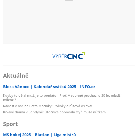
VÝBĚR
Aktuálně
Blesk Vánoce
Kalendář svátků 2025
INFO.cz
Kdyby to dělal muž, je to predátor! Proč Madonně prochází o 30 let mladší
milenci?
Radost v rodině Petra Macinky: Polibky a růžová oslava!
Krvavé drama v Londýně: Útočnice pobodala čtyři muže nůžkami
Sport
MS hokej 2025
Biatlon
Liga mistrů