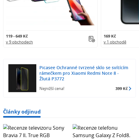
119 - 649 Kč
169 Kč
v 9 obchodech
v 1 obchodě
Picasee Ochranné tvrzené sklo se svítícím
rámečkem pro Xiaomi Redmi Note 8 -
Žlutá P3772
Nejnižší cena!
399 Kč
Články odjinud