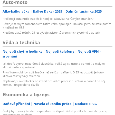
Auto-moto
Alko-kalkulačka
Rallye Dakar 2025
Dálniční známka 2025
Proč mají auta hrdlo nádrže či nabíjecí zásuvku na různých stranách?
Pérez je se svým comebackem zatím velmi spokojen. Dokázal jsem, že stále patřím
k nejlepším, říká
Hledáme zlatý ročník: 25 let vývoje asistentů a emisních systémů v autech
Věda a technika
Nejlepší chytré hodinky
Nejlepší telefony
Nejlepší VPN –
srovnání
Jak dobře vybrat bezdrátová sluchátka. Velká zajistí ticho a pohodlí, s malými
klidně můžete sportovat
První fotomobil byl spíš hračka než seriózní zařízení. O 25 let později je foťák
klíčová část výbavy telefonů
Nejslavnější overclocker odstranil z chladiče procesoru větrák a nasadil na něj
komín. Fungovalo to skvěle
Ekonomika a byznys
Daňové přiznání
Novela zákoníku práce
Nadace EPCG
Český byznysový tandem expanduje na Západ. Získal podíl v britské zbrojovce,
konkurentovi Explosie