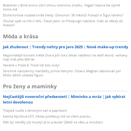
Brabenec v Brně znovu oživí silnou rodinnou značku. Vegas? Kasina šla úplně
mimo mě
Etická komise rozdala tvrdé tresty: Dokonce i 30 měsíců! Pokazil si Šigut kariéru?
Okuliar zpět ve hře o NHL: Čekal jsem, co Pittsburgh nabídne. Vrátí se někdy do
Hradce?
Móda a krása
Jak zhubnout
Trendy nehty pro jaro 2025
Nové make-up trendy
Nejpomalejší koncert světa! Dva a půl roku čekali nadšenci na další akord, varhany
mají hrát přes 600 let
Havárie v Praze 6: Tisíce lidí bez vody!
Skromné narozeniny manželky prince Harryho: Oslavu Meghan sabotovali psi!
Místo dárků ukázala figuru
Pro ženy a maminky
Nejčastější novoroční předsevzetí
Miminko a mráz
Jak vybírat
letní dovolenou
Thajské nudle s červeným kari a paprikami
Kamila Nývltová (37): Občas potřebuji mít ve všem pravdu...
Děti by neměly jíst houby! Je to pravda? Záleží na věku a množství