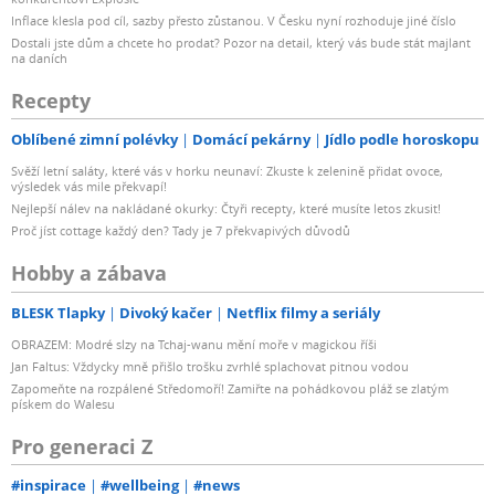
Inflace klesla pod cíl, sazby přesto zůstanou. V Česku nyní rozhoduje jiné číslo
Dostali jste dům a chcete ho prodat? Pozor na detail, který vás bude stát majlant
na daních
Recepty
Oblíbené zimní polévky
Domácí pekárny
Jídlo podle horoskopu
Svěží letní saláty, které vás v horku neunaví: Zkuste k zelenině přidat ovoce,
výsledek vás mile překvapí!
Nejlepší nálev na nakládané okurky: Čtyři recepty, které musíte letos zkusit!
Proč jíst cottage každý den? Tady je 7 překvapivých důvodů
Hobby a zábava
BLESK Tlapky
Divoký kačer
Netflix filmy a seriály
OBRAZEM: Modré slzy na Tchaj-wanu mění moře v magickou říši
Jan Faltus: Vždycky mně přišlo trošku zvrhlé splachovat pitnou vodou
Zapomeňte na rozpálené Středomoří! Zamiřte na pohádkovou pláž se zlatým
pískem do Walesu
Pro generaci Z
#inspirace
#wellbeing
#news