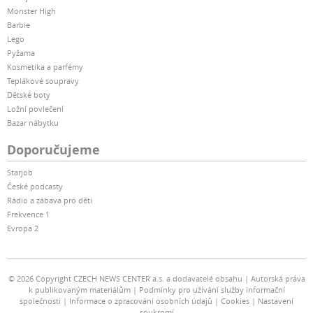
Monster High
Barbie
Lego
Pyžama
Kosmetika a parfémy
Teplákové soupravy
Dětské boty
Ložní povlečení
Bazar nábytku
Doporučujeme
Starjob
České podcasty
Rádio a zábava pro děti
Frekvence 1
Evropa 2
© 2026 Copyright CZECH NEWS CENTER a.s. a dodavatelé obsahu
Autorská práva
k publikovaným materiálům
Podmínky pro užívání služby informační
společnosti
Informace o zpracování osobních údajů
Cookies
Nastavení
soukromí