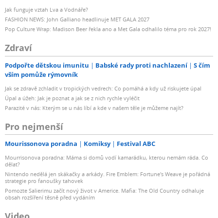
Jak funguje vztah Lva a Vodnáře?
FASHION NEWS: John Galliano headlinuje MET GALA 2027
Pop Culture Wrap: Madison Beer řekla ano a Met Gala odhalilo téma pro rok 2027!
Zdraví
Podpořte dětskou imunitu
Babské rady proti nachlazení
S čím
vším pomůže rýmovník
Jak se zdravě zchladit v tropických vedrech: Co pomáhá a kdy už riskujete úpal
Úpal a úžeh: Jak je poznat a jak se z nich rychle vyléčit
Parazité v nás: Kterým se u nás líbí a kde v našem těle je můžeme najít?
Pro nejmenší
Mourissonova poradna
Komiksy
Festival ABC
Mourrisonova poradna: Máma si domů vodí kamarádku, kterou nemám ráda. Co
dělat?
Nintendo nedělá jen skákačky a arkády. Fire Emblem: Fortune's Weave je pořádná
strategie pro fanoušky tahovek
Pomozte Salierimu začít nový život v Americe. Mafia: The Old Country odhaluje
obsah rozšíření těsně před vydáním
Video