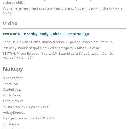
elektromobily!
Vybíráme nejlepší herní adaptace Pána prstenů. Moderní pecky i historicky první
kroky
Video
Prostor X
Branky, body, kokoti
Fortuna liga
Fanoušci čínského Dalian Yingbo si připravili parádní choreo pro Stanciua
Priske byl hodně nespokojen s výkonem Sparty v Mladé Boleslavi
SESTŘIH: Mladá Boleslav - Sparta 2:0. Bezzubí Letenští opět ztratili. Domácí
rozhodli v první půli
Nákupy
hledejceny.cz
Zboží Živě
Osobní vozy
Zboží Dáma
zbozi.blesk.cz
Jak na prohlídku ojetého vozu?
HobbyKompas
Auto pro začátečníka do 100 000 Kč
Zboží Auto