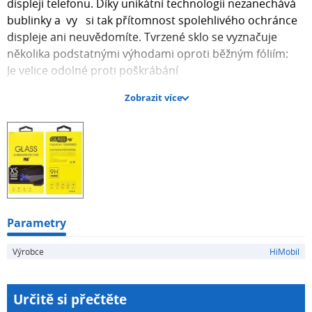
displeji telefonu. Díky unikátní technologii nezanechává
bublinky a vy si tak přítomnost spolehlivého ochránce
displeje ani neuvědomíte. Tvrzené sklo se vyznačuje
několika podstatnými výhodami oproti běžným fóliím:
Je velice odolné proti poškrábání
Omezuje odlesky a otisky prstů
Zobrazit více
Vyhlazuje a zaceluje již poškrábaný displej
Tlumí nárazy na display a tím ho chrání, při nárazu se
neroztříští, ale vytvoří pavučinu jako automobilová skla
a rozprostře energii nárazu
Lze opětovně sejmout a znovu použít
Balení obsahuje:
1x fólie
1x vlhčená útěrka
Parametry
1x leštící útěrka
Výrobce
HiMobil
Určitě si přečtěte