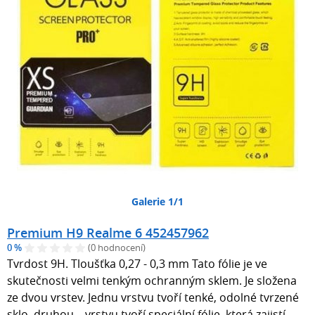
Galerie 1/1
Premium H9 Realme 6 452457962
0 %
(0 hodnocení)
Tvrdost 9H. Tloušťka 0,27 - 0,3 mm Tato fólie je ve
skutečnosti velmi tenkým ochranným sklem. Je složena
ze dvou vrstev. Jednu vrstvu tvoří tenké, odolné tvrzené
sklo, druhou vrstvu tvoří speciální fólie, která zajistí