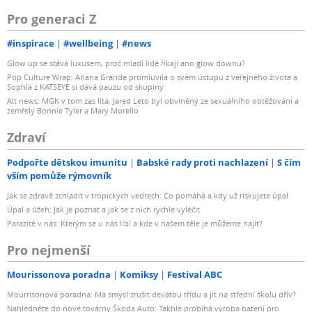
Pro generaci Z
#inspirace
#wellbeing
#news
Glow up se stává luxusem, proč mladí lidé říkají ano glow downu?
Pop Culture Wrap: Ariana Grande promluvila o svém ústupu z veřejného života a
Sophia z KATSEYE si dává pauzu od skupiny
Alt news: MGK v tom zas lítá, Jared Leto byl obviněný ze sexuálního obtěžování a
zemřely Bonnie Tyler a Mary Morello
Zdraví
Podpořte dětskou imunitu
Babské rady proti nachlazení
S čím
vším pomůže rýmovník
Jak se zdravě zchladit v tropických vedrech: Co pomáhá a kdy už riskujete úpal
Úpal a úžeh: Jak je poznat a jak se z nich rychle vyléčit
Parazité v nás: Kterým se u nás líbí a kde v našem těle je můžeme najít?
Pro nejmenší
Mourissonova poradna
Komiksy
Festival ABC
Mourrisonova poradna: Má smysl zrušit devátou třídu a jít na střední školu dřív?
Nahlédněte do nové továrny Škoda Auto: Takhle probíhá výroba baterií pro