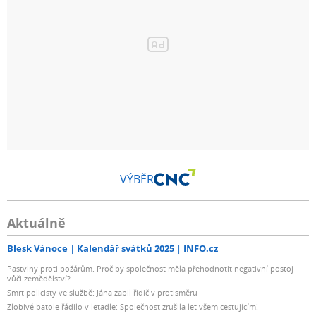
VÝBĚR
Aktuálně
Blesk Vánoce
Kalendář svátků 2025
INFO.cz
Pastviny proti požárům. Proč by společnost měla přehodnotit negativní postoj
vůči zemědělství?
Smrt policisty ve službě: Jána zabil řidič v protisměru
Zlobivé batole řádilo v letadle: Společnost zrušila let všem cestujícím!