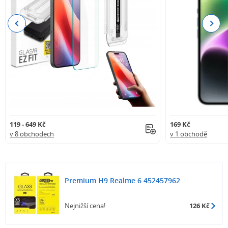
Previous
Next
119 - 649 Kč
169 Kč
v 8 obchodech
v 1 obchodě
Premium H9 Realme 6 452457962
Nejnižší cena!
126 Kč