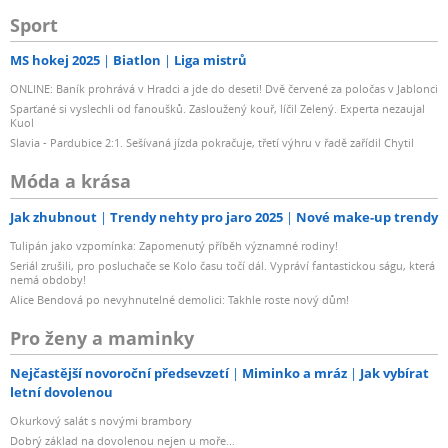
Sport
MS hokej 2025
Biatlon
Liga mistrů
ONLINE: Baník prohrává v Hradci a jde do deseti! Dvě červené za poločas v Jablonci
Sparťané si vyslechli od fanoušků. Zasloužený kouř, líčil Zelený. Experta nezaujal
Kuol
Slavia - Pardubice 2:1. Sešívaná jízda pokračuje, třetí výhru v řadě zařídil Chytil
Móda a krása
Jak zhubnout
Trendy nehty pro jaro 2025
Nové make-up trendy
Tulipán jako vzpomínka: Zapomenutý příběh významné rodiny!
Seriál zrušili, pro posluchače se Kolo času točí dál. Vypráví fantastickou ságu, která
nemá obdoby!
Alice Bendová po nevyhnutelné demolici: Takhle roste nový dům!
Pro ženy a maminky
Nejčastější novoroční předsevzetí
Miminko a mráz
Jak vybírat
letní dovolenou
Okurkový salát s novými brambory
Dobrý základ na dovolenou nejen u moře...