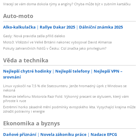
Vracejí se vám doma dokola rýmy a angíny? Chyba může být v zubním kartáčku
Auto-moto
Alko-kalkulačka
Rallye Dakar 2025
Dálniční známka 2025
Gasly: Nová pravidla zašla příliš daleko
Moto3: Vítězství ve Velké Británii nakonec vybojoval David Almansa
Pokuty zahraničních řidičů v Česku: Cizí značka jako privilegium?
Věda a technika
Nejlepší chytré hodinky
Nejlepší telefony
Nejlepší VPN –
srovnání
Linux vyskočil na 7,5 % dle Statcounteru. Jenže hromadný úprk z Windows se
nekoná
Recenze telefonu Motorola Razr Fold. Výkonný pracant se stylusem, který vám
přiroste k ruce
Extrémní horko zásadně mění podmínky evropského léta. Vysychající krajina může
zdražit potraviny i energie
Ekonomika a byznys
Daňové přiznání
Novela zákoníku práce
Nadace EPCG