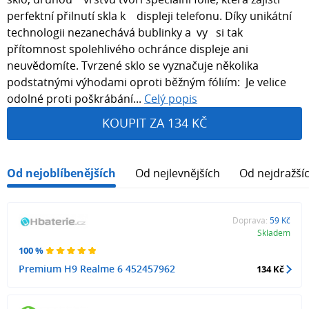
perfektní přilnutí skla k displeji telefonu. Díky unikátní
technologii nezanechává bublinky a vy si tak
přítomnost spolehlivého ochránce displeje ani
neuvědomíte. Tvrzené sklo se vyznačuje několika
podstatnými výhodami oproti běžným fóliím: Je velice
odolné proti poškrábání...
Celý popis
KOUPIT ZA 134 KČ
Od nejoblíbenějších
Od nejlevnějších
Od nejdražší
Doprava:
59 Kč
Skladem
100 %
Premium H9 Realme 6 452457962
134 Kč