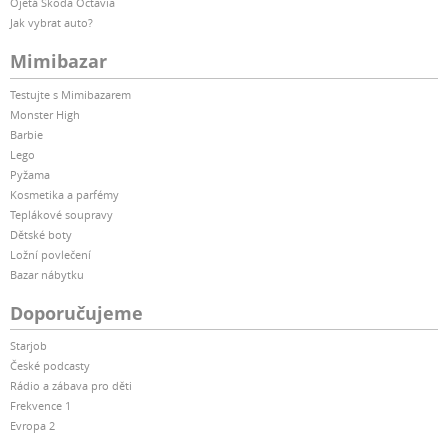
Ojetá Škoda Octavia
Jak vybrat auto?
Mimibazar
Testujte s Mimibazarem
Monster High
Barbie
Lego
Pyžama
Kosmetika a parfémy
Teplákové soupravy
Dětské boty
Ložní povlečení
Bazar nábytku
Doporučujeme
Starjob
České podcasty
Rádio a zábava pro děti
Frekvence 1
Evropa 2