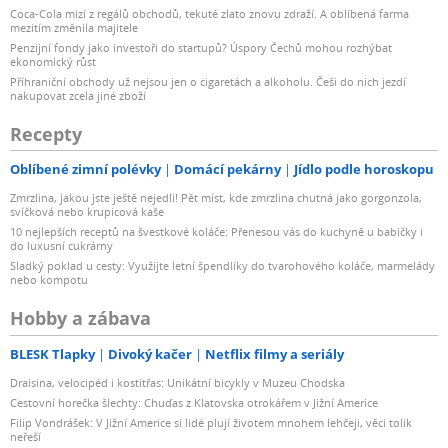
Coca-Cola mizí z regálů obchodů, tekuté zlato znovu zdraží. A oblíbená farma
mezitím změnila majitele
Penzijní fondy jako investoři do startupů? Úspory Čechů mohou rozhýbat
ekonomický růst
Příhraniční obchody už nejsou jen o cigaretách a alkoholu. Češi do nich jezdí
nakupovat zcela jiné zboží
Recepty
Oblíbené zimní polévky
Domácí pekárny
Jídlo podle horoskopu
Zmrzlina, jakou jste ještě nejedli! Pět míst, kde zmrzlina chutná jako gorgonzola,
svíčková nebo krupicová kaše
10 nejlepších receptů na švestkové koláče: Přenesou vás do kuchyně u babičky i
do luxusní cukrárny
Sladký poklad u cesty: Využijte letní špendlíky do tvarohového koláče, marmelády
nebo kompotu
Hobby a zábava
BLESK Tlapky
Divoký kačer
Netflix filmy a seriály
Draisina, velocipéd i kostitřas: Unikátní bicykly v Muzeu Chodska
Cestovní horečka šlechty: Chuďas z Klatovska otrokářem v Jižní Americe
Filip Vondrášek: V Jižní Americe si lidé plují životem mnohem lehčeji, věci tolik
neřeší