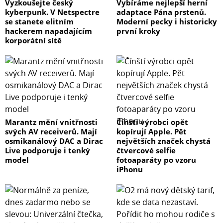
Vyzkoušejte český
Vybíráme nejlepší herní
kyberpunk. V Netspectre
adaptace Pána prstenů.
se stanete elitním
Moderní pecky i historicky
hackerem napadajícím
první kroky
korporátní sítě
Marantz mění vnitřnosti
Čínští výrobci opět
svých AV receiverů. Mají
kopírují Apple. Pět
osmikanálový DAC a Dirac
největších značek chystá
Live podporuje i tenký
čtvercové selfie
model
fotoaparáty po vzoru
iPhonu