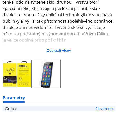
tenké, odolné tvrzené sklo, druhou vrstvu tvoří
speciální fólie, která zajistí perfektní přilnutí skla k
displeji telefonu. Díky unikátní technologii nezanechává
bublinky a vy si tak přítomnost spolehlivého ochránce
displeje ani neuvědomíte. Tvrzené sklo se vyznačuje
několika podstatnými výhodami oproti běžným fóliím:
Je velice odolné proti poškrábání
Omezuje odlesky a otisky prstů
Zobrazit více
Vyhlazuje a zaceluje již poškrábaný displej
Tlumí nárazy na display a tím ho chrání, při nárazu se
neroztříští, ale vytvoří pavučinu jako automobilová skla
a rozprostře energii nárazu
Lze opětovně sejmout a znovu použít
Balení obsahuje:
1x fólie
1x vlhčená útěrka
Parametry
1x leštící útěrka
Výrobce
Glass econo