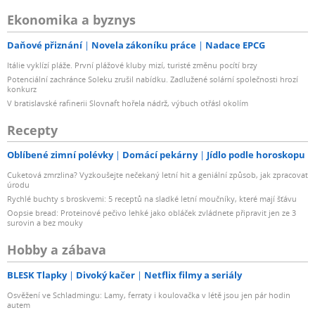
Ekonomika a byznys
Daňové přiznání
Novela zákoníku práce
Nadace EPCG
Itálie vyklízí pláže. První plážové kluby mizí, turisté změnu pocítí brzy
Potenciální zachránce Soleku zrušil nabídku. Zadlužené solární společnosti hrozí
konkurz
V bratislavské rafinerii Slovnaft hořela nádrž, výbuch otřásl okolím
Recepty
Oblíbené zimní polévky
Domácí pekárny
Jídlo podle horoskopu
Cuketová zmrzlina? Vyzkoušejte nečekaný letní hit a geniální způsob, jak zpracovat
úrodu
Rychlé buchty s broskvemi: 5 receptů na sladké letní moučníky, které mají šťávu
Oopsie bread: Proteinové pečivo lehké jako obláček zvládnete připravit jen ze 3
surovin a bez mouky
Hobby a zábava
BLESK Tlapky
Divoký kačer
Netflix filmy a seriály
Osvěžení ve Schladmingu: Lamy, ferraty i koulovačka v létě jsou jen pár hodin
autem