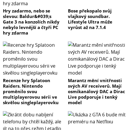
Hry zadarmo, nebo se
Bose překopalo svůj
slevou: Baldur&#039;s
vlajkový soundbar.
Gate 3 na konzolích nikdy
Lifestyle Ultra může
nebylo levnější a čtyři PC
vyrůst až na 7.1.4
hry zdarma
Recenze hry Splatoon
Marantz mění vnitřnosti
Raiders. Nintendo
svých AV receiverů. Mají
proměnilo svou
osmikanálový DAC a Dirac
multiplayerovou sérii ve
Live podporuje i tenký
skvělou singleplayerovku
model