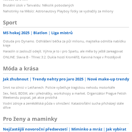
Brutální útok v Tanvaldu: Několik pobodaných
Nahotinky na Měsíci: Astronautovy Playboy fotky se vydražily za miliony
Sport
MS hokej 2025
Biatlon
Liga mistrů
Ostuda pro Dynamo. Odhlášení béčka za půl milionu, majitelka odmítla nabídku
kraje
Haraslín si zaslouží odejít. Výhra je to i pro Spartu, ale měla by ještě zareagovat
ONLINE: Slavia B - Třinec 3:2. Dukla hostí Kroměříž, Karviná hraje v Prostějově
Móda a krása
Jak zhubnout
Trendy nehty pro jaro 2025
Nové make-up trendy
Smrt na silnici v Letňanech: Policie vyšetřuje tragickou nehodu motorkáře
Sex, fetiš, BDSM, ale i přednášky, workshopy a market. Organizátor Prague Fetish
Weekendu popsal, jak akce probíhá
Vodní zdroje a zemědělská půda v ohrožení: Katastrofální sucha přicházejí stále
dříve
Pro ženy a maminky
Nejčastější novoroční předsevzetí
Miminko a mráz
Jak vybírat