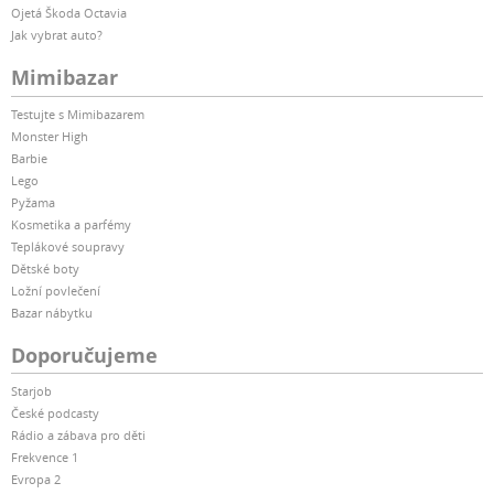
Ojetá Škoda Octavia
Jak vybrat auto?
Mimibazar
Testujte s Mimibazarem
Monster High
Barbie
Lego
Pyžama
Kosmetika a parfémy
Teplákové soupravy
Dětské boty
Ložní povlečení
Bazar nábytku
Doporučujeme
Starjob
České podcasty
Rádio a zábava pro děti
Frekvence 1
Evropa 2