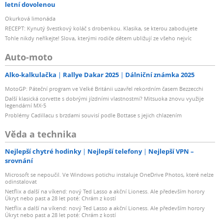
letní dovolenou
Okurková limonáda
RECEPT: Kynutý švestkový koláč s drobenkou. Klasika, se kterou zabodujete
Tohle nikdy neříkejte! Slova, kterými rodiče dětem ubližují ze všeho nejvíc
Auto-moto
Alko-kalkulačka
Rallye Dakar 2025
Dálniční známka 2025
MotoGP: Páteční program ve Velké Británii uzavřel rekordním časem Bezzecchi
Další klasická corvette s dobrými jízdními vlastnostmi? Mitsuoka znovu využije
legendární MX-5
Problémy Cadillacu s brzdami souvisí podle Bottase s jejich chlazením
Věda a technika
Nejlepší chytré hodinky
Nejlepší telefony
Nejlepší VPN –
srovnání
Microsoft se nepoučil. Ve Windows potichu instaluje OneDrive Photos, které nelze
odinstalovat
Netflix a další na víkend: nový Ted Lasso a akční Lioness. Ale především horory
Úkryt nebo past a 28 let poté: Chrám z kostí
Netflix a další na víkend: nový Ted Lasso a akční Lioness. Ale především horory
Úkryt nebo past a 28 let poté: Chrám z kostí