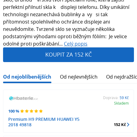
perfektní přilnutí skla k displeji telefonu. Díky unikátní
technologii nezanechává bublinky a vy si tak
přítomnost spolehlivého ochránce displeje ani
neuvědomíte. Tvrzené sklo se vyznačuje několika
podstatnými výhodami oproti běžným fóliím: Je velice
odolné proti poškrábání...
Celý popis
KOUPIT ZA 152 KČ
Od nejoblíbenějších
Od nejlevnějších
Od nejdražší
Doprava:
59 Kč
Skladem
100 %
Premium H9 PREMIUM HUAWEI Y5
2018 49818
152 Kč