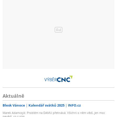
VÝBĚR
Aktuálně
Blesk Vánoce
Kalendář svátků 2025
INFO.cz
Marek Adamczyk: Problém na DAMU přetrvává. Všichni o něm vědí, jen moc
nevědí, co s ním