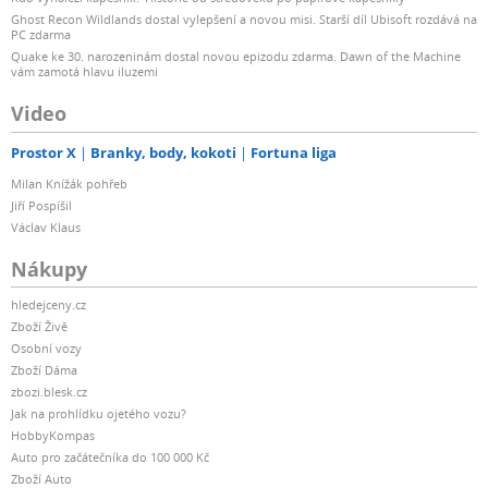
Ghost Recon Wildlands dostal vylepšení a novou misi. Starší díl Ubisoft rozdává na
PC zdarma
Quake ke 30. narozeninám dostal novou epizodu zdarma. Dawn of the Machine
vám zamotá hlavu iluzemi
Video
Prostor X
Branky, body, kokoti
Fortuna liga
Milan Knížák pohřeb
Jiří Pospíšil
Václav Klaus
Nákupy
hledejceny.cz
Zboží Živě
Osobní vozy
Zboží Dáma
zbozi.blesk.cz
Jak na prohlídku ojetého vozu?
HobbyKompas
Auto pro začátečníka do 100 000 Kč
Zboží Auto