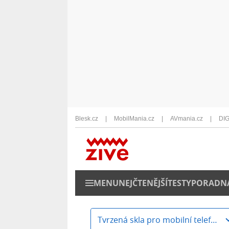
Blesk.cz
MobilMania.cz
AVmania.cz
DIG
MENU
NEJČTENĚJŠÍ
TESTY
PORADN
Tvrzená skla pro mobilní telefony