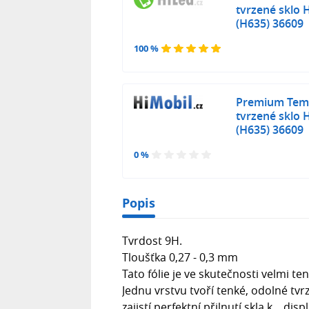
tvrzené sklo
(H635) 36609
100 %
Premium Temp
tvrzené sklo
(H635) 36609
0 %
Popis
Tvrdost 9H.
Tloušťka 0,27 - 0,3 mm
Tato fólie je ve skutečnosti velmi 
Jednu vrstvu tvoří tenké, odolné tvr
zajistí perfektní přilnutí skla k dis