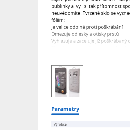
bublinky a vy si tak přítomnost spo
neuvědomíte. Tvrzené sklo se vyzn
fóliím:
Je velice odolné proti poškrábání
Omezuje odlesky a otisky prstů
Vyhlazuje a zaceluje již poškrábaný d
Tlumí nárazy na display a tím ho chr
jako automobilová skla a rozprostře
Lze opětovně sejmout a znovu použ
Balení obsahuje:
1x fólie
1x vlhčená útěrka
1x leštící útěrka
Parametry
Výrobce