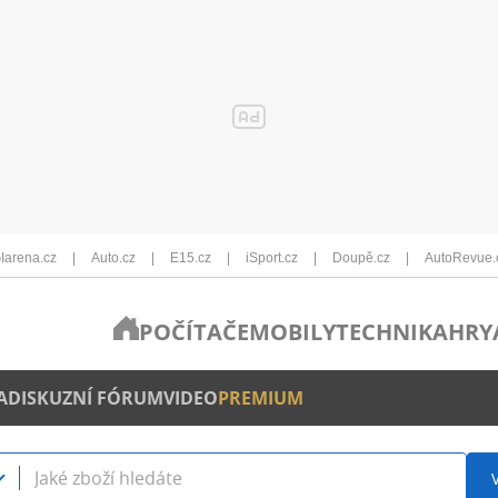
Iarena.cz
Auto.cz
E15.cz
iSport.cz
Doupě.cz
AutoRevue.
POČÍTAČE
MOBILY
TECHNIKA
HRY
A
DISKUZNÍ FÓRUM
VIDEO
PREMIUM