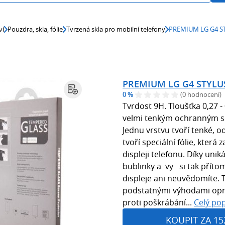
ví
Pouzdra, skla, fólie
Tvrzená skla pro mobilní telefony
PREMIUM LG G4 ST
PREMIUM LG G4 STYLUS
0 %
(0 hodnocení)
Tvrdost 9H. Tloušťka 0,27 -
velmi tenkým ochranným sk
Jednu vrstvu tvoří tenké, 
tvoří speciální fólie, která 
displeji telefonu. Díky uni
bublinky a vy si tak přít
displeje ani neuvědomíte. 
podstatnými výhodami oprot
proti poškrábání...
Celý pop
KOUPIT ZA 15