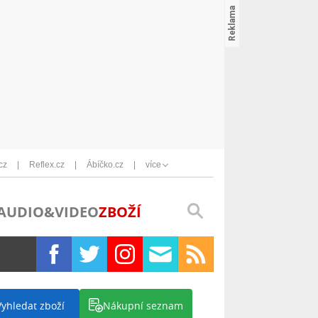
cz
Reflex.cz
Ábíčko.cz
více
AUDIO&VIDEO
ZBOŽÍ
Vyhledat zboží
Nákupní seznam