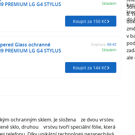
 H9 PREMIUM LG G4 STYLUS
Skladem
Koupit za 150 Kč
ered Glass ochranné
Doprava:
69 Kč
 H9 PREMIUM LG G4 STYLUS
Skladem
Koupit za 144 Kč
tenkým ochranným sklem. Je složena ze dvou vrstev.
zené sklo, druhou vrstvu tvoří speciální fólie, která
pleji telefonu. Díky unikátní technologii nezanechává