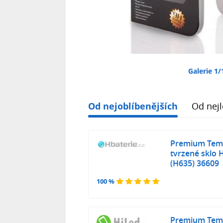
Galerie 1/
Od nejoblíbenějších
Od nejl
Premium Temp
tvrzené sklo
(H635) 36609
100 %
Premium Temp