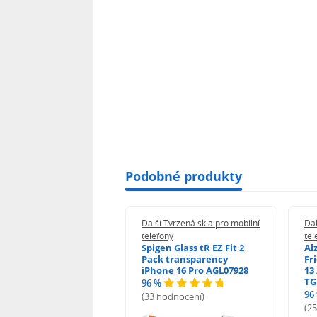
Podobné produkty
 Tvrzená skla pro mobilní
Další Tvrzená skla pro mobilní
Dal
ony
telefony
tel
guard 2.5D Glass
Spigen Glass tR EZ Fit 2
Al
Fit DustFree pro
Pack transparency
Fr
ne 17 Pro AGD-
iPhone 16 Pro AGL07928
13 
478BDAP3
TG
96 %
%
96
(33 hodnocení)
odnocení)
(2