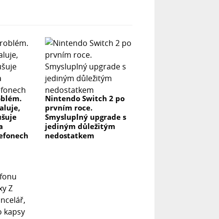
oblém.
Nintendo Switch 2 po
aluje,
prvním roce.
ušuje
Smysluplný upgrade s
a
jediným důležitým
efonech
nedostatkem