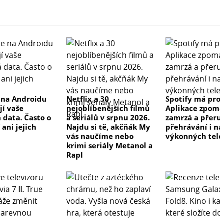
 na Androidu
Netflix a 30
Spotify má pr
ejí vaše
nejoblíbenějších filmů
Aplikace zpom
 data. Často o
a seriálů v srpnu 2026.
zamrzá a přer
ani jejich
Najdu si tě, akčňák My
přehrávání i n
vás naučíme nebo
výkonných tel
krimi seriály Metanol a
Rapl