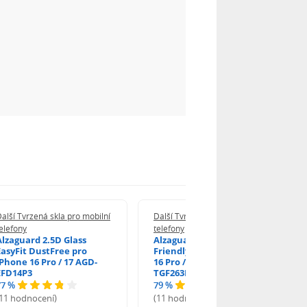
alší Tvrzená skla pro mobilní
Další Tvrzená skla pro mobilní
elefony
telefony
Alzaguard 2.5D Glass
Alzaguard 2.5D Case
EasyFit DustFree pro
Friendly Glass pro iPhone
iPhone 16 Pro / 17 AGD-
16 Pro / 17 / 17 Pro AGD-
EFD14P3
TGF263P2
77 %
79 %
(11 hodnocení)
(11 hodnocení)