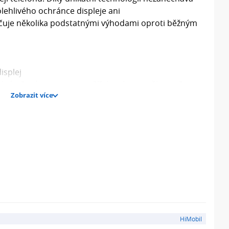
lehlivého ochránce displeje ani
ačuje několika podstatnými výhodami oproti běžným
isplej
ání, při nárazu se neroztříští, ale vytvoří pavučinu
Zobrazit více
 energii nárazu
ít
HiMobil