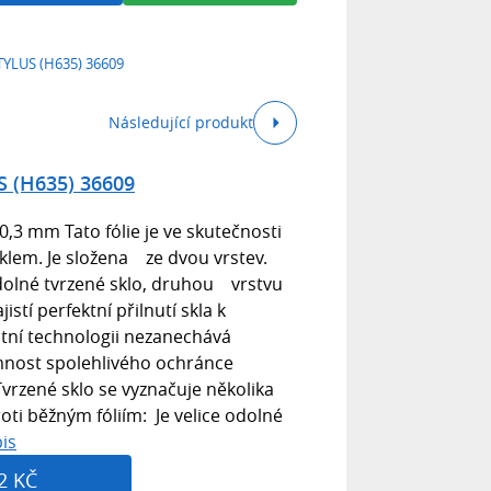
YLUS (H635) 36609
Následující produkt
 (H635) 36609
 0,3 mm Tato fólie je ve skutečnosti
lem. Je složena ze dvou vrstev.
odolné tvrzené sklo, druhou vrstvu
zajistí perfektní přilnutí skla k
kátní technologii nezanechává
omnost spolehlivého ochránce
Tvrzené sklo se vyznačuje několika
i běžným fóliím: Je velice odolné
is
2 KČ