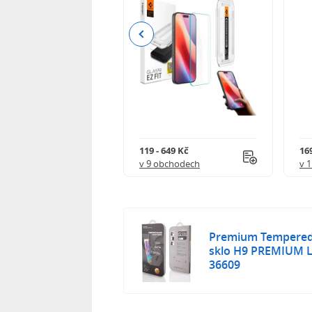
Previous
 402 Kč
119 - 649 Kč
16
 obchodech
v 9 obchodech
v 
Premium Tempered 
sklo H9 PREMIUM L
36609