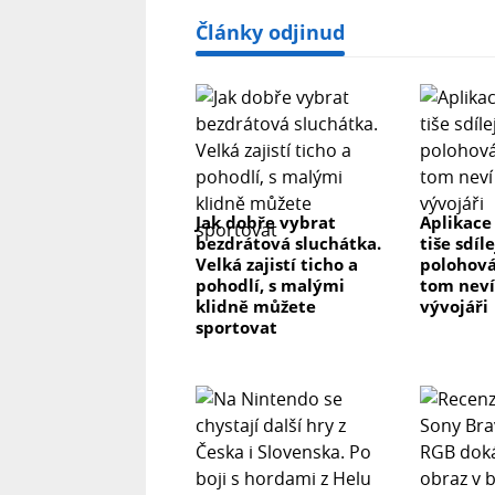
Články odjinud
Jak dobře vybrat
Aplikace
bezdrátová sluchátka.
tiše sdíl
Velká zajistí ticho a
polohová
pohodlí, s malými
tom neví 
klidně můžete
vývojáři
sportovat