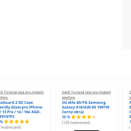
ší Tvrzená skla pro mobilní
Další Tvrzená skla pro mobilní
D
efony
telefony
t
zaGuard 2.5D Case
O2 sklo 4D/FG Samsung
iendly Glass pro iPhone
Galaxy A16/A26 5G 199735
/ 13 Pro / 14 / 16e AGD-
černý okraj
F0147P2
90 %
 %
(125 hodnocení)
5 hodnocení)