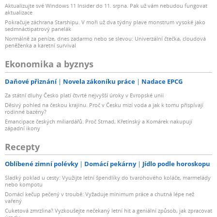
Aktualizujte své Windows 11 Insider do 11. srpna. Pak už vám nebudou fungovat
aktualizace
Pokračuje záchrana Starshipu. V moři už dva týdny plave monstrum vysoké jako
sedmnáctipatrový panelák
Normálně za peníze, dnes zadarmo nebo se slevou: Univerzální čtečka, cloudová
peněženka a karetní survival
Ekonomika a byznys
Daňové přiznání
Novela zákoníku práce
Nadace EPCG
Za státní dluhy Česko platí čtvrté nejvyšší úroky v Evropské unii
Děsivý pohled na českou krajinu. Proč v Česku mizí voda a jak k tomu přispívají
rodinné bazény?
Emancipace českých miliardářů. Proč Strnad, Křetínský a Komárek nakupují
západní ikony
Recepty
Oblíbené zimní polévky
Domácí pekárny
Jídlo podle horoskopu
Sladký poklad u cesty: Využijte letní špendlíky do tvarohového koláče, marmelády
nebo kompotu
Domácí kečup pečený v troubě: Vyžaduje minimum práce a chutná lépe než
vařený
Cuketová zmrzlina? Vyzkoušejte nečekaný letní hit a geniální způsob, jak zpracovat