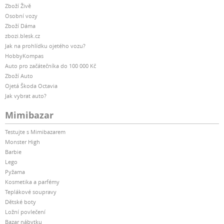
Zboží Živě
Osobní vozy
Zboží Dáma
zbozi.blesk.cz
Jak na prohlídku ojetého vozu?
HobbyKompas
Auto pro začátečníka do 100 000 Kč
Zboží Auto
Ojetá Škoda Octavia
Jak vybrat auto?
Mimibazar
Testujte s Mimibazarem
Monster High
Barbie
Lego
Pyžama
Kosmetika a parfémy
Teplákové soupravy
Dětské boty
Ložní povlečení
Bazar nábytku