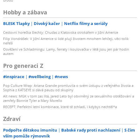
úrodu
Hobby a zábava
BLESK Tlapky
Divoký kačer
Netflix filmy a seriály
Cestovní horečka šlechty: Chuďas z Klatovska otrokářem v Jižní Americe
Filip Vondrášek: V Jižní Americe si lidé plují životem mnohem lehčeji, věci tolik
neřeší
Osvěžení ve Schladmingu: Lamy, ferraty i koulovačka v létě jsou jen pár hodin
autem
Pro generaci Z
#inspirace
#wellbeing
#news
Pop Culture Wrap: Ariana Grande promluvila o svém ústupu z veřejného života a
Sophia z KATSEYE si dává pauzu od skupiny
Alt news: MGK v tom zas lítá, Jared Leto byl obviněný ze sexuálního obtěžování a
zemřely Bonnie Tyler a Mary Morello
RECEPT: Perfektní letní kombinace, které tě zchladí, i kdybys nechtěl*a
Zdraví
Podpořte dětskou imunitu
Babské rady proti nachlazení
S čím
vším pomůže rýmovník