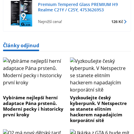
Premium Tempered Glass PREMIUM H9
Realme C21Y / C25Y, 4753626953
Nejnižší cena!
126 Kč
Články odjinud
Vybíráme nejlepší herní
Vyzkoušejte český
adaptace Pána prstenů.
kyberpunk. V Netspectre
Moderní pecky i historicky
se stanete elitním
první kroky
hackerem napadajícím
korporátní sítě