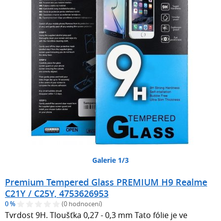
Galerie 1/3
Premium Tempered Glass PREMIUM H9 Realme
C21Y / C25Y, 4753626953
0 %
(0 hodnocení)
Tvrdost 9H. Tloušťka 0,27 - 0,3 mm Tato fólie je ve