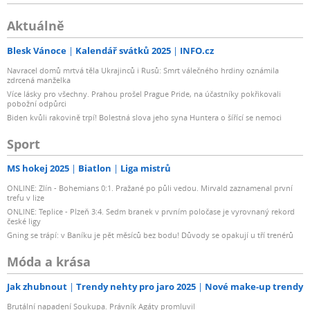
Aktuálně
Blesk Vánoce
Kalendář svátků 2025
INFO.cz
Navracel domů mrtvá těla Ukrajinců i Rusů: Smrt válečného hrdiny oznámila
zdrcená manželka
Více lásky pro všechny. Prahou prošel Prague Pride, na účastníky pokřikovali
pobožní odpůrci
Biden kvůli rakovině trpí! Bolestná slova jeho syna Huntera o šířící se nemoci
Sport
MS hokej 2025
Biatlon
Liga mistrů
ONLINE: Zlín - Bohemians 0:1. Pražané po půli vedou. Mirvald zaznamenal první
trefu v lize
ONLINE: Teplice - Plzeň 3:4. Sedm branek v prvním poločase je vyrovnaný rekord
české ligy
Gning se trápí: v Baníku je pět měsíců bez bodu! Důvody se opakují u tří trenérů
Móda a krása
Jak zhubnout
Trendy nehty pro jaro 2025
Nové make-up trendy
Brutální napadení Soukupa. Právník Agáty promluvil