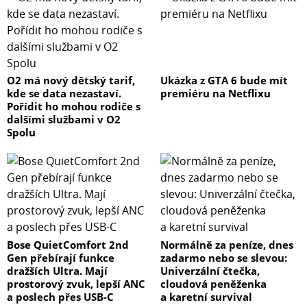
O2 má nový dětský tarif,
Ukázka z GTA 6 bude mít
kde se data nezastaví.
premiéru na Netflixu
Pořídit ho mohou rodiče s
dalšími službami v O2
Spolu
Bose QuietComfort 2nd
Normálně za peníze, dnes
Gen přebírají funkce
zadarmo nebo se slevou:
dražších Ultra. Mají
Univerzální čtečka,
prostorový zvuk, lepší ANC
cloudová peněženka
a poslech přes USB-C
a karetní survival