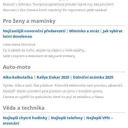
Rozruch v Grónsku: Trumpova společnost provádí ropné vrty bez povolení!
Neurvalci v Zoo Ostrava krmili mandrily! Po napomenutí ještě nadávali
Pro ženy a maminky
Nejčastější novoroční předsevzetí
Miminko a mráz
Jak vybírat
letní dovolenou
video Alena Mihulová
Co si zabalit do kufru, abyste na (nejen) u moře zazářily...
Salát s koprem a dresinkem ze zakysané smetany
Auto-moto
Alko-kalkulačka
Rallye Dakar 2025
Dálniční známka 2025
Výhřev, čidla a stačí, říká průzkum. Pokročilá elektronika není prioritou zákazníků
MotoGP: Martin proměnil pole position ve výhru v britském sprintu
Câmara se vyjádřil ke spekulacím, které ho pojí se sedačkou u Haasu
Věda a technika
Nejlepší chytré hodinky
Nejlepší telefony
Nejlepší VPN –
srovnání