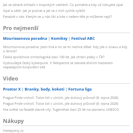
Jak se zdravě zchladit v tropických vedrech: Co pomáhá a kdy už riskujete úpal
Úpal a úžeh: Jak je poznat a jak se z nich rychle vyléčit
Parazité v nás: Kterým se u nás líbí a kde v našem těle je můžeme najít?
Pro nejmenší
Mourissonova poradna
Komiksy
Festival ABC
Mourrisonova poradna: Jsem líná a nic se mi nechce dělat: Kdy jde o únavu a kdy
o lenost?
Česká společnost ornitologická slaví 100 let: Jak chrání ptáky v ČR?
Vyzkoušejte český kyberpunk. V Netspectre se stanete elitním hackerem
napadajícím korporátní sítě
Video
Prostor X
Branky, body, kokoti
Fortuna liga
Prague Pride vrcholí: Tisíce lidí v ulicích, jde duhový průvod! (8. srpna 2026)
Prague Pride vrcholí: Tisíce lidí v ulicích, jde duhový průvod! (8. srpna 2026)
Hra světel na fasádě slavné vily: Tugendhat slaví 25 let na seznamu UNESCO
Nákupy
hledejceny.cz