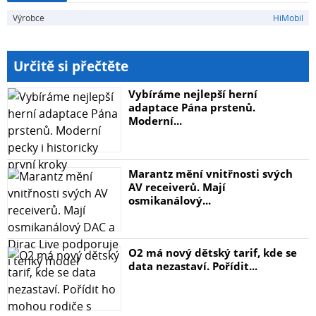
1x leštící útěrka
Výrobce
HiMobil
Určitě si přečtěte
Vybíráme nejlepší herní
adaptace Pána prstenů.
Moderní...
Marantz mění vnitřnosti svých
AV receiverů. Mají
osmikanálový...
O2 má nový dětský tarif, kde se
data nezastaví. Pořídit...