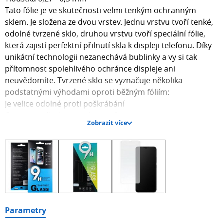
Tato fólie je ve skutečnosti velmi tenkým ochranným
sklem. Je složena ze dvou vrstev. Jednu vrstvu tvoří tenké,
odolné tvrzené sklo, druhou vrstvu tvoří speciální fólie,
která zajistí perfektní přilnutí skla k displeji telefonu. Díky
unikátní technologii nezanechává bublinky a vy si tak
přítomnost spolehlivého ochránce displeje ani
neuvědomíte. Tvrzené sklo se vyznačuje několika
podstatnými výhodami oproti běžným fóliím:
Je velice odolné proti poškrábání
Omezuje odlesky a otisky prstů
Zobrazit více
Vyhlazuje a zaceluje již poškrábaný displej
Tlumí nárazy na display a tím ho chrání, při nárazu se
neroztříští, ale vytvoří pavučinu jako automobilová skla a
rozprostře energii nárazu
Lze opětovně sejmout a znovu použít
Balení obsahuje:
1x fólie
1x vlhčená útěrka
Parametry