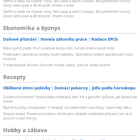
Netflix a další na víkend: nový Ted Lasso a akční Lioness. Ale především horory
Úkryt nebo past a 28 let poté: Chrám z kostí
Netflix a další na víkend: nový Ted Lasso a akční Lioness. Ale především horory
Úkryt nebo past a 28 let poté: Chrám z kostí
Ekonomika a byznys
Daňové přiznání
Novela zákoníku práce
Nadace EPCG
Itálie vyklízí pláže. První plážové kluby mizí, turisté změnu pocítí brzy
Potenciální zachránce Soleku zrušil nabídku. Zadlužené solární společnosti hrozí
konkurz
V bratislavské rafinerii Slovnaft hořela nádrž, výbuch otřásl okolím
Recepty
Oblíbené zimní polévky
Domácí pekárny
Jídlo podle horoskopu
Cuketová zmrzlina? Vyzkoušejte nečekaný letní hit a geniální způsob, jak zpracovat
úrodu
Rychlé buchty s broskvemi: 5 receptů na sladké letní moučníky, které mají šťávu
Oopsie bread: Proteinové pečivo lehké jako obláček zvládnete připravit jen ze 3
surovin a bez mouky
Hobby a zábava