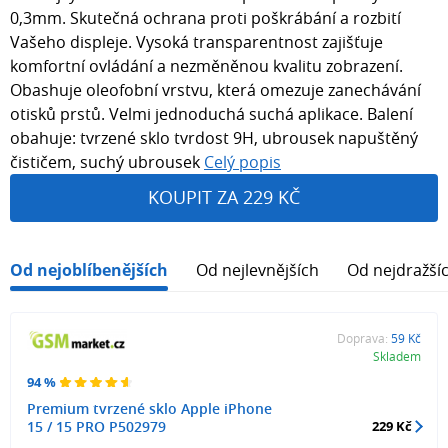
0,3mm. Skutečná ochrana proti poškrábání a rozbití
Vašeho displeje. Vysoká transparentnost zajišťuje
komfortní ovládání a nezměněnou kvalitu zobrazení.
Obashuje oleofobní vrstvu, která omezuje zanechávání
otisků prstů. Velmi jednoduchá suchá aplikace. Balení
obahuje: tvrzené sklo tvrdost 9H, ubrousek napuštěný
čističem, suchý ubrousek
Celý popis
KOUPIT ZA 229 KČ
Od nejoblíbenějších
Od nejlevnějších
Od nejdražší
Doprava:
59 Kč
Skladem
94 %
Premium tvrzené sklo Apple iPhone
15 / 15 PRO P502979
229 Kč