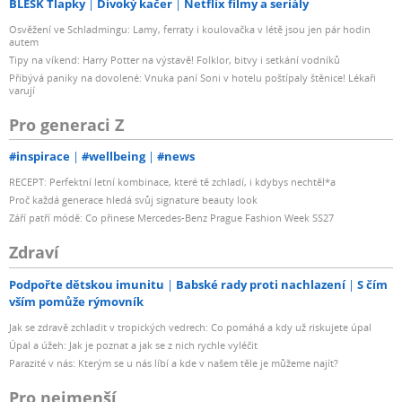
BLESK Tlapky
Divoký kačer
Netflix filmy a seriály
Osvěžení ve Schladmingu: Lamy, ferraty i koulovačka v létě jsou jen pár hodin
autem
Tipy na víkend: Harry Potter na výstavě! Folklor, bitvy i setkání vodníků
Přibývá paniky na dovolené: Vnuka paní Soni v hotelu poštípaly štěnice! Lékaři
varují
Pro generaci Z
#inspirace
#wellbeing
#news
RECEPT: Perfektní letní kombinace, které tě zchladí, i kdybys nechtěl*a
Proč každá generace hledá svůj signature beauty look
Září patří módě: Co přinese Mercedes-Benz Prague Fashion Week SS27
Zdraví
Podpořte dětskou imunitu
Babské rady proti nachlazení
S čím
vším pomůže rýmovník
Jak se zdravě zchladit v tropických vedrech: Co pomáhá a kdy už riskujete úpal
Úpal a úžeh: Jak je poznat a jak se z nich rychle vyléčit
Parazité v nás: Kterým se u nás líbí a kde v našem těle je můžeme najít?
Pro nejmenší