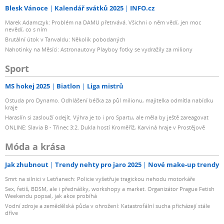
Blesk Vánoce
Kalendář svátků 2025
INFO.cz
Marek Adamczyk: Problém na DAMU přetrvává. Všichni o něm vědí, jen moc
nevědí, co s ním
Brutální útok v Tanvaldu: Několik pobodaných
Nahotinky na Měsíci: Astronautovy Playboy fotky se vydražily za miliony
Sport
MS hokej 2025
Biatlon
Liga mistrů
Ostuda pro Dynamo. Odhlášení béčka za půl milionu, majitelka odmítla nabídku
kraje
Haraslín si zaslouží odejít. Výhra je to i pro Spartu, ale měla by ještě zareagovat
ONLINE: Slavia B - Třinec 3:2. Dukla hostí Kroměříž, Karviná hraje v Prostějově
Móda a krása
Jak zhubnout
Trendy nehty pro jaro 2025
Nové make-up trendy
Smrt na silnici v Letňanech: Policie vyšetřuje tragickou nehodu motorkáře
Sex, fetiš, BDSM, ale i přednášky, workshopy a market. Organizátor Prague Fetish
Weekendu popsal, jak akce probíhá
Vodní zdroje a zemědělská půda v ohrožení: Katastrofální sucha přicházejí stále
dříve