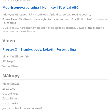
Mourissonova poradna
Komiksy
Festival ABC
Kdo vynalezl kapesník? Historie od středověku po papírové kapesníky
Ghost Recon Wildlands dostal vylepšení a novou misi. Starší díl Ubisoft rozdává na
PC zdarma
Quake ke 30. narozeninám dostal novou epizodu zdarma. Dawn of the Machine
vám zamotá hlavu iluzemi
Video
Prostor X
Branky, body, kokoti
Fortuna liga
Milan Knížák pohřeb
Jiří Pospíšil
Václav Klaus
Nákupy
hledejceny.cz
Zboží Živě
Osobní vozy
Zboží Dáma
zbozi.blesk.cz
Jak na prohlídku ojetého vozu?