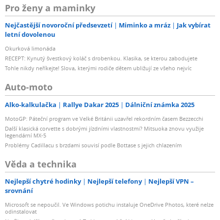
Pro ženy a maminky
Nejčastější novoroční předsevzetí
Miminko a mráz
Jak vybírat
letní dovolenou
Okurková limonáda
RECEPT: Kynutý švestkový koláč s drobenkou. Klasika, se kterou zabodujete
Tohle nikdy neříkejte! Slova, kterými rodiče dětem ubližují ze všeho nejvíc
Auto-moto
Alko-kalkulačka
Rallye Dakar 2025
Dálniční známka 2025
MotoGP: Páteční program ve Velké Británii uzavřel rekordním časem Bezzecchi
Další klasická corvette s dobrými jízdními vlastnostmi? Mitsuoka znovu využije
legendární MX-5
Problémy Cadillacu s brzdami souvisí podle Bottase s jejich chlazením
Věda a technika
Nejlepší chytré hodinky
Nejlepší telefony
Nejlepší VPN –
srovnání
Microsoft se nepoučil. Ve Windows potichu instaluje OneDrive Photos, které nelze
odinstalovat