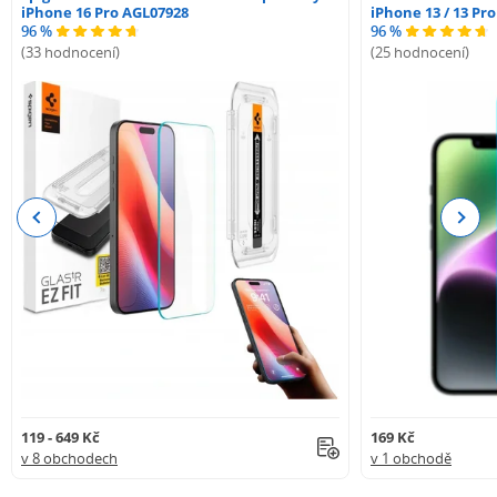
iPhone 16 Pro AGL07928
iPhone 13 / 13 Pr
96 %
96 %
(33 hodnocení)
(25 hodnocení)
Previous
Next
119 - 649 Kč
169 Kč
v 8 obchodech
v 1 obchodě