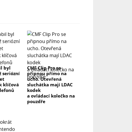
l byl
CMF Clip Pro se
ž seriózní
připnou přímo na
let
ucho. Otevřená
k klíčová
sluchátka mají LDAC
elefonů
kodek
a ovládací kolečko na
pouzdře