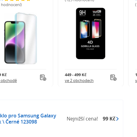
5 hodnocení)
9 Kč
449 - 499 Kč
1 obchodě
ve 2 obchodech
klo pro Samsung Galaxy
Nejnižší cena!
99 Kč
k \ Černé 123098