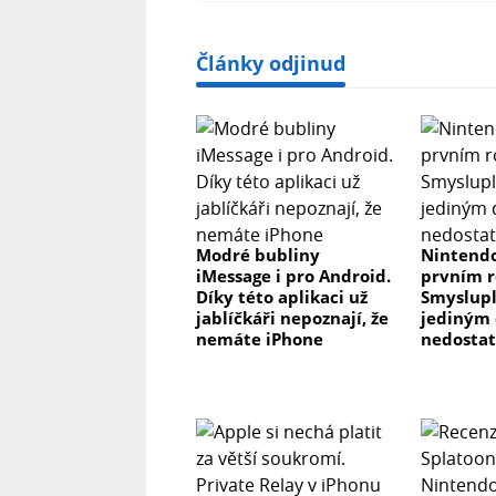
Články odjinud
Modré bubliny
Nintendo
iMessage i pro Android.
prvním r
Díky této aplikaci už
Smyslupl
jablíčkáři nepoznají, že
jediným 
nemáte iPhone
nedosta