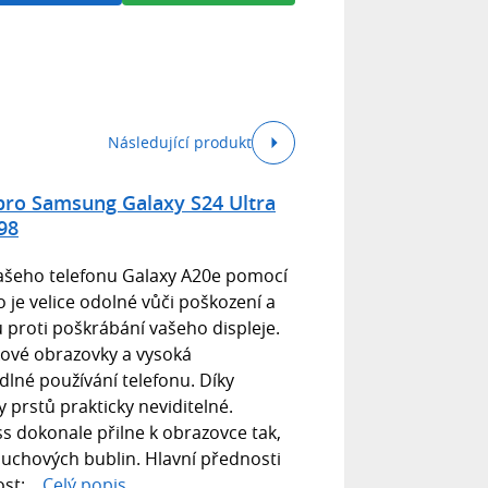
Následující produkt
pro Samsung Galaxy S24 Ultra
98
Vašeho telefonu Galaxy A20e pomocí
o je velice odolné vůči poškození a
proti poškrábání vašeho displeje.
ykové obrazovky a vysoká
dlné používání telefonu. Díky
y prstů prakticky neviditelné.
 dokonale přilne k obrazovce tak,
duchových bublin. Hlavní přednosti
st:...
Celý popis