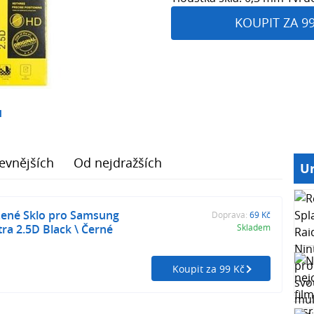
KOUPIT ZA 9
1
evnějších
Od nejdražších
Ur
ené Sklo pro Samsung
Doprava:
69 Kč
tra 2.5D Black \ Černé
Skladem
Koupit za 99 Kč