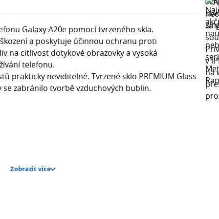
lefonu Galaxy A20e pomocí tvrzeného skla.
poškození a poskytuje účinnou ochranu proti
iv na citlivost dotykové obrazovky a vysoká
ívání telefonu.
rstů prakticky neviditelné. Tvrzené sklo PREMIUM Glass
y se zabránilo tvorbě vzduchových bublin.
Zobrazit více
ý v alkoholu, hadřík z mikrovlákna