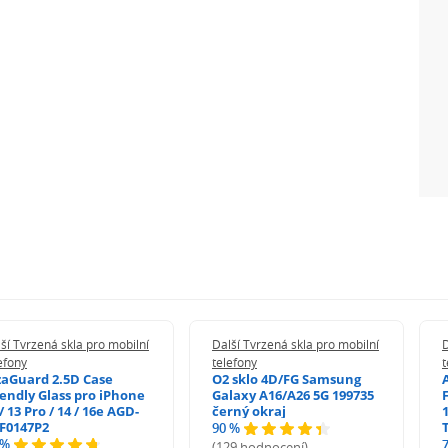
ší Tvrzená skla pro mobilní
Další Tvrzená skla pro mobilní
D
efony
telefony
t
zaGuard 2.5D Case
O2 sklo 4D/FG Samsung
iendly Glass pro iPhone
Galaxy A16/A26 5G 199735
/ 13 Pro / 14 / 16e AGD-
černý okraj
1
F0147P2
90 %
 %
(129 hodnocení)