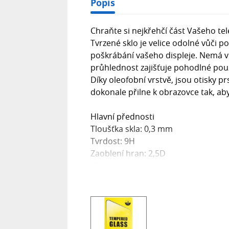
Popis
Chraňte si nejkřehčí část Vašeho te
Tvrzené sklo je velice odolné vůči 
poškrábání vašeho displeje. Nemá vl
průhlednost zajišťuje pohodlné použ
Díky oleofobní vrstvě, jsou otisky p
dokonale přilne k obrazovce tak, ab
Hlavní přednosti
Tloušťka skla: 0,3 mm
Tvrdost: 9H
Zaoblení hran: 2,5D
Oleofobní vrstva
Lepící vrstva po celé ploše skla
Sklo kryje jen rovnou část displeje
Obsah balení:
tvrzené sklo, čisticí hadřík napuštěn