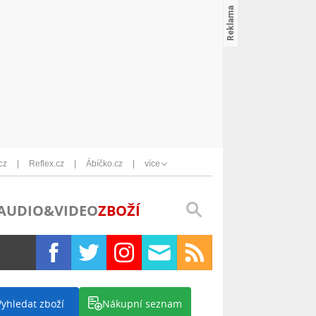
cz
Reflex.cz
Ábíčko.cz
více
AUDIO&VIDEO
ZBOŽÍ
Vyhledat zboží
Nákupní seznam