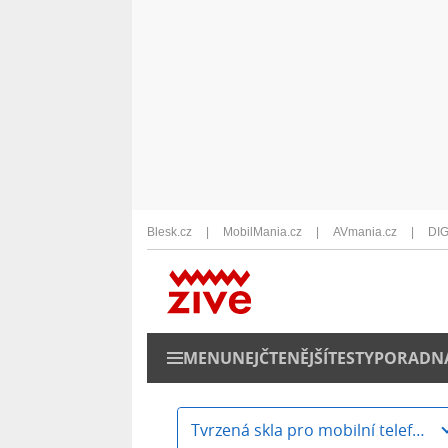
Blesk.cz
MobilMania.cz
AVmania.cz
DIG
MENU
NEJČTENĚJŠÍ
TESTY
PORADN
Tvrzená skla pro mobilní telefony