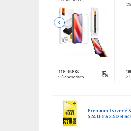
odnocení)
(2
Previous
Kč
119 - 649 Kč
16
 obchodech
v 8 obchodech
v 
Premium Tvrzené S
S24 Ultra 2.5D Blac