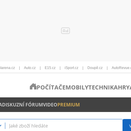
Iarena.cz
Auto.cz
E15.cz
iSport.cz
Doupě.cz
AutoRevue.
POČÍTAČE
MOBILY
TECHNIKA
HRY
A
DISKUZNÍ FÓRUM
VIDEO
PREMIUM