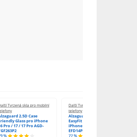
alší Tvrzená skla pro mobilní
Další Tvrzená skla pro mobilní
elefony
telefony
Alzaguard 2.5D Case
Alzaguard 2.5D Glass
Friendly Glass pro iPhone
EasyFit DustFree pro
6 Pro / 17 / 17 Pro AGD-
iPhone 16 Pro / 17 AGD-
TGF263P2
EFD14P3
79 %
77 %