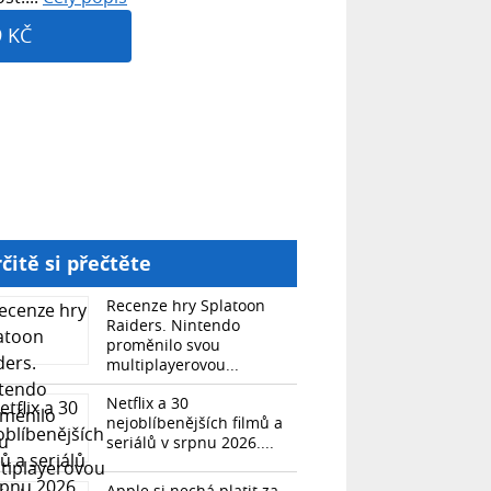
9 KČ
čitě si přečtěte
Recenze hry Splatoon
Raiders. Nintendo
proměnilo svou
multiplayerovou...
Netflix a 30
nejoblíbenějších filmů a
seriálů v srpnu 2026....
Apple si nechá platit za