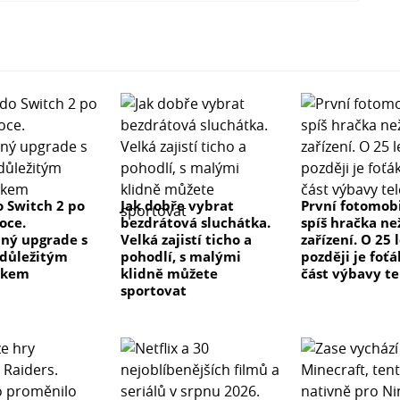
 Switch 2 po
Jak dobře vybrat
První fotomobi
oce.
bezdrátová sluchátka.
spíš hračka ne
ný upgrade s
Velká zajistí ticho a
zařízení. O 25 
důležitým
pohodlí, s malými
později je foťá
tkem
klidně můžete
část výbavy t
sportovat