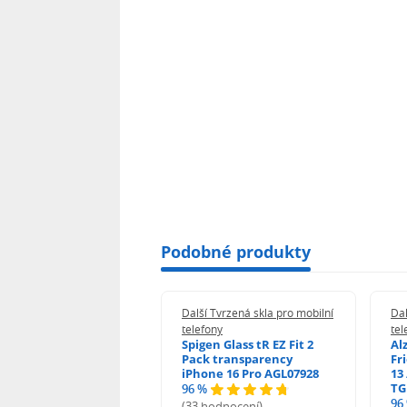
Podobné produkty
 Tvrzená skla pro mobilní
Další Tvrzená skla pro mobilní
Dal
ony
telefony
tel
guard 2.5D Glass
Spigen Glass tR EZ Fit 2
Al
Fit DustFree pro
Pack transparency
Fr
ne 17 Pro Max AGD-
iPhone 16 Pro AGL07928
13 
479BDAP3
TG
96 %
96
(33 hodnocení)