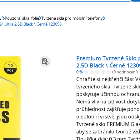
ví
Pouzdra, skla, fólie
Tvrzená skla pro mobilní telefony
 Ultra 2.5D Black \ Černé 123098
Premium Tvrzené Sklo 
2.5D Black \ Černé 1230
0 %
(0 hodnocení)
Chraňte si nejkřehčí část 
tvrzeného skla. Tvrzené skl
poskytuje účinnou ochranu 
Nemá vliv na citlivost dot
průhlednost zajišťuje poho
oleofobní vrstvě, jsou otisk
Tvrzené sklo PREMIUM Glass
aby se zabránilo tvorbě vz
Tloušťka skla: 0,3 mm Tvrdo