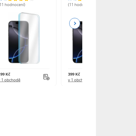
(11 hodnocení)
(11 hodnocení)
Next
199 Kč
399 Kč
v 1 obchodě
v 1 obchodě