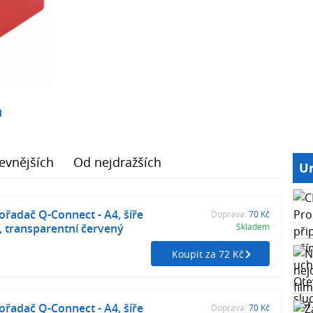
1
evnějších
Od nejdražších
Ur
řadač Q-Connect - A4, šíře
Doprava:
70 Kč
, transparentní červený
Skladem
Koupit za 72 Kč
řadač Q-Connect - A4, šíře
Doprava:
70 Kč