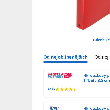
Galerie 1/
Od nejoblíbenějších
Od nejl
4kroužkový po
hřbetu 3,5 cm
90 %
4kroužkový po