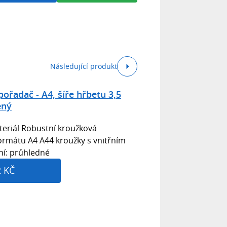
Následující produkt
řadač - A4, šíře hřbetu 3,5
ený
eriál Robustní kroužková
rmátu A4 A44 kroužky s vnitřním
í: průhledné
2 KČ