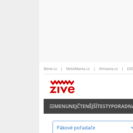
Blesk.cz
MobilMania.cz
AVmania.cz
DIG
MENU
NEJČTENĚJŠÍ
TESTY
PORADN
Pákové pořadače