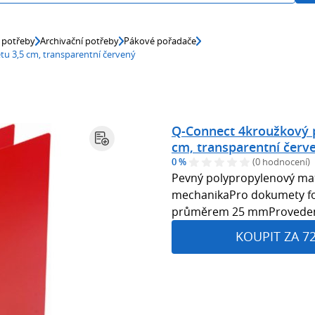
 potřeby
Archivační potřeby
Pákové pořadače
tu 3,5 cm, transparentní červený
Q-Connect 4kroužkový po
cm, transparentní červ
0 %
(0 hodnocení)
Pevný polypropylenový mat
mechanikaPro dokumety fo
průměrem 25 mmProveden
KOUPIT ZA 7