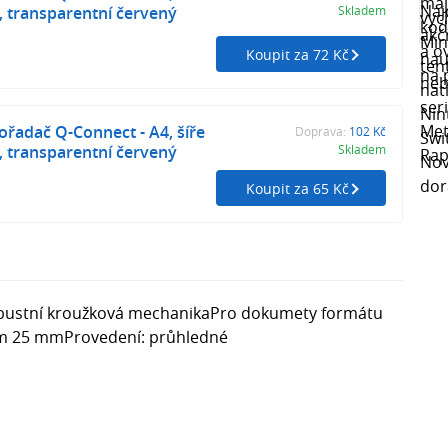
, transparentní červený
Skladem
Koupit za 72 Kč
řadač Q-Connect - A4, šíře
Doprava:
102 Kč
, transparentní červený
Skladem
Koupit za 65 Kč
obustní kroužková mechanikaPro dokumety formátu
em 25 mmProvedení: průhledné