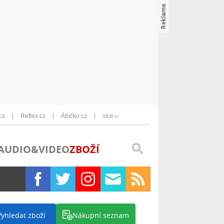
cz
Reflex.cz
Ábíčko.cz
více
AUDIO&VIDEO
ZBOŽÍ
Vyhledat zboží
Nákupní seznam