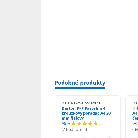
Podobné produkty
í Pákové pořadače
Další Pákové pořadače
Da
au Rainbow pákový
Karton P+P Pastelini 4
Hi
dač A4 7,5 cm modrý
kroužkový pořadač A4 20
A4
mm fialový
če
%
96 %
93
odnocení)
(7 hodnocení)
(3