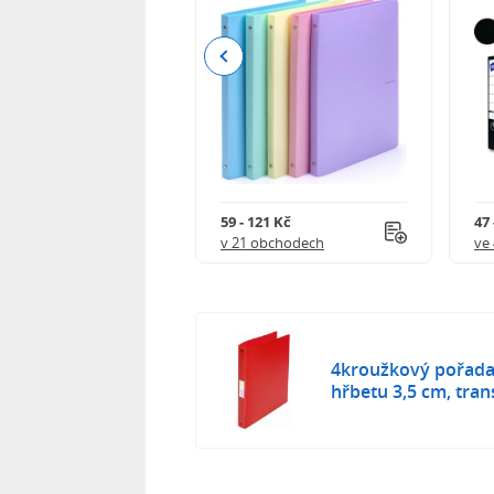
Previous
63 Kč
59 - 121 Kč
47 
 obchodech
v 21 obchodech
ve
4kroužkový pořadač
hřbetu 3,5 cm, tra