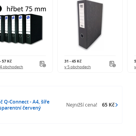
- 57 Kč
31 - 45 Kč
5
 4 obchodech
v 5 obchodech
 Q-Connect - A4, šíře
Nejnižší cena!
65 Kč
nsparentní červený