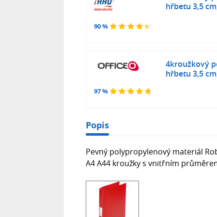
hřbetu 3,5 cm
90 %
4kroužkový po
hřbetu 3,5 cm
97 %
Popis
Pevný polypropylenový materiál R
A4 A44 kroužky s vnitřním průměr