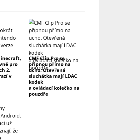
inecraft,
CMF Clip Pro se
ivně pro
připnou přímo na
ch 2.
ucho. Otevřená
azí v
sluchátka mají LDAC
kodek
a ovládací kolečko na
pouzdře