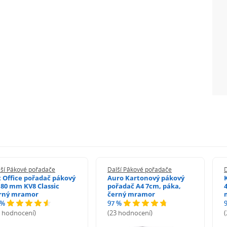
lší Pákové pořadače
Další Pákové pořadače
t Office pořadač pákový
Auro Kartonový pákový
 80 mm KV8 Classic
pořadač A4 7cm, páka,
rný mramor
černý mramor
 %
97 %
9 hodnocení)
(23 hodnocení)