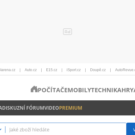
Iarena.cz
Auto.cz
E15.cz
iSport.cz
Doupě.cz
AutoRevue.
POČÍTAČE
MOBILY
TECHNIKA
HRY
A
DISKUZNÍ FÓRUM
VIDEO
PREMIUM