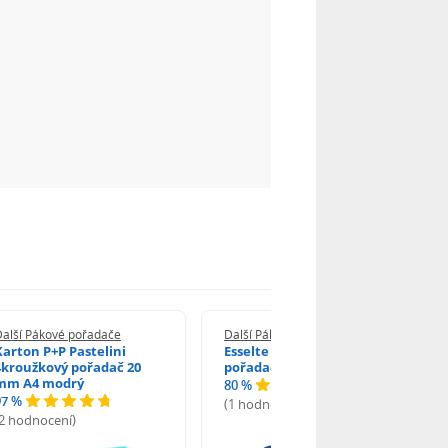
Další Pákové pořadače
Další Pákové pořadače
Karton P+P Pastelini
Esselte Economy pákový
4kroužkový pořadač 20
pořadač A4 7,5 cm modrý
mm A4 modrý
80 %
97 %
(1 hodnocení)
(2 hodnocení)