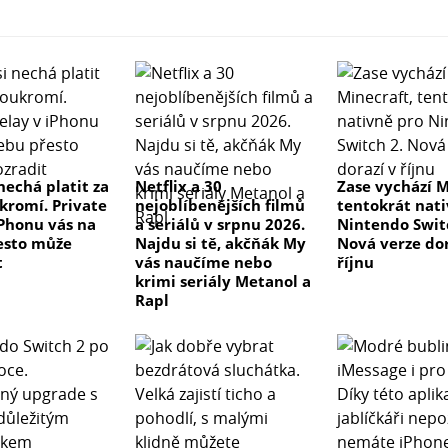
nechá platit za
Netflix a 30
Zase vychází M
ukromí. Private
nejoblíbenějších filmů
tentokrát nat
iPhonu vás na
a seriálů v srpnu 2026.
Nintendo Swit
esto může
Najdu si tě, akčňák My
Nová verze dor
t
vás naučíme nebo
říjnu
krimi seriály Metanol a
Rapl