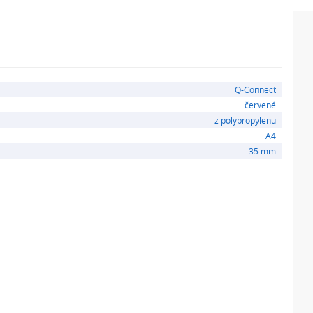
Q-Connect
červené
z polypropylenu
A4
35 mm