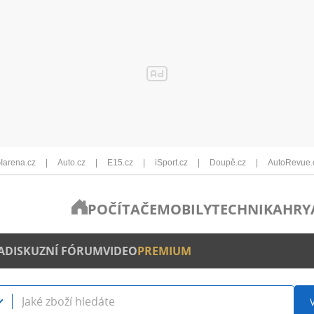
Iarena.cz
Auto.cz
E15.cz
iSport.cz
Doupě.cz
AutoRevue.
POČÍTAČE
MOBILY
TECHNIKA
HRY
A
DISKUZNÍ FÓRUM
VIDEO
PREMIUM