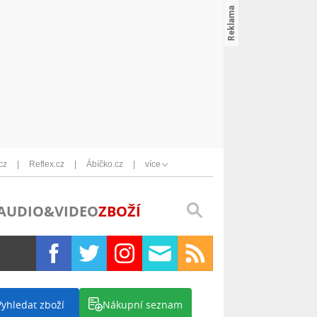
cz
Reflex.cz
Ábíčko.cz
více
AUDIO&VIDEO
ZBOŽÍ
Vyhledat zboží
Nákupní seznam