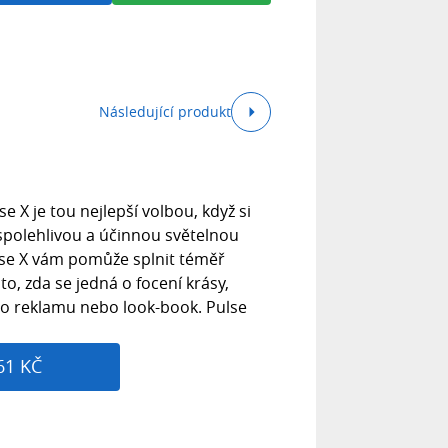
Následující produkt
e X je tou nejlepší volbou, když si
 spolehlivou a účinnou světelnou
lse X vám pomůže splnit téměř
to, zda se jedná o focení krásy,
o reklamu nebo look-book. Pulse
61 KČ