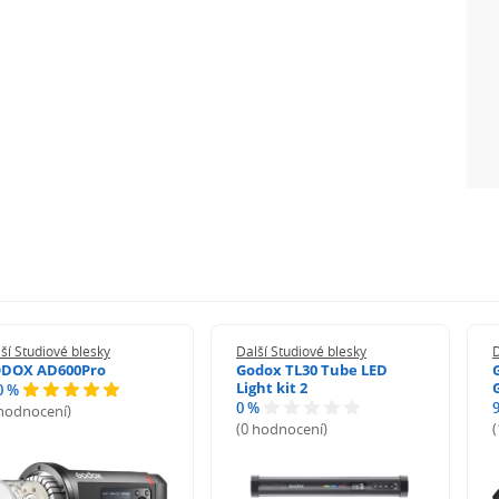
ší Studiové blesky
Další Studiové blesky
D
DOX AD600Pro
Godox TL30 Tube LED
Light kit 2
0 %
0 %
 hodnocení)
(0 hodnocení)