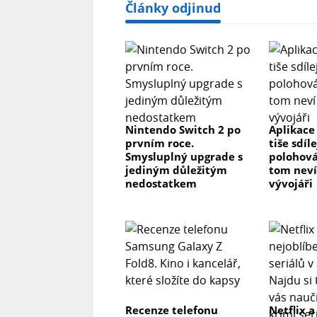
Články odjinud
Nintendo Switch 2 po
Aplikace
prvním roce.
tiše sdíl
Smysluplný upgrade s
polohová
jediným důležitým
tom neví 
nedostatkem
vývojáři
Recenze telefonu
Netflix a