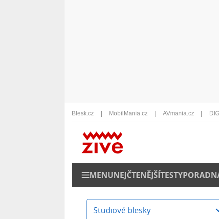
Blesk.cz
MobilMania.cz
AVmania.cz
DIG
MENU
NEJČTENĚJŠÍ
TESTY
PORADN
Studiové blesky