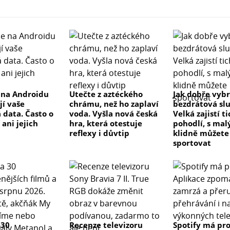
 na Androidu
Utečte z aztéckého
Jak dobře vyb
ejí vaše
chrámu, než ho zaplaví
bezdrátová sl
 data. Často o
voda. Vyšla nová česká
Velká zajistí t
ani jejich
hra, která otestuje
pohodlí, s ma
reflexy i důvtip
klidně můžete
sportovat
 30
Recenze televizoru
Spotify má pr