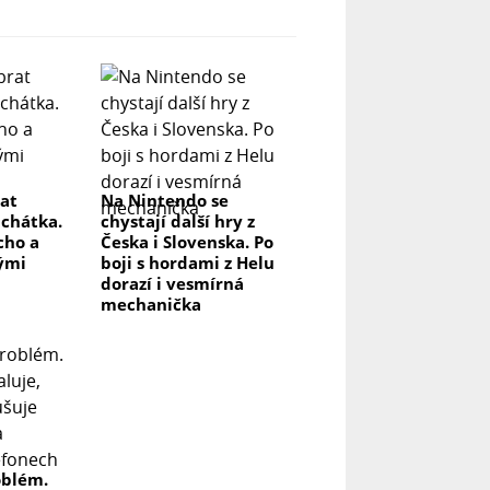
rat
Na Nintendo se
uchátka.
chystají další hry z
icho a
Česka i Slovenska. Po
lými
boji s hordami z Helu
dorazí i vesmírná
mechanička
oblém.