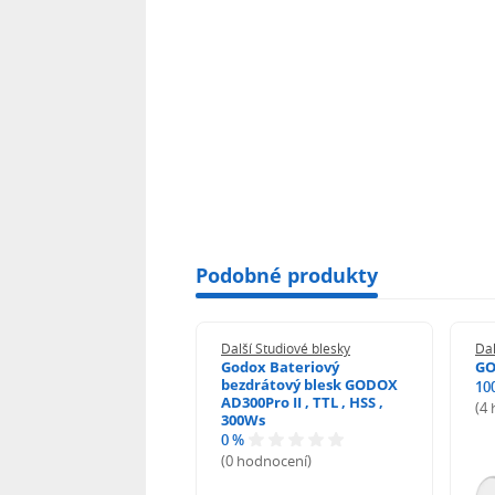
Podobné produkty
 Studiové blesky
Další Studiové blesky
Dal
x AD600BM II
Godox Bateriový
GO
bezdrátový blesk GODOX
%
10
AD300Pro II , TTL , HSS ,
odnocení)
(4
300Ws
0 %
(0 hodnocení)