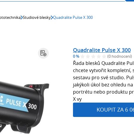
ototechnika
Studiové blesky
Quadralite Pulse X 300
Quadralite Pulse X 300
0 %
(0 hodnocení)
Řada blesků Quadralite Puls
chcete vytvořit kompletní,
sestavu pro své studio. Pu
jakýkoli úkol bez ohledu na 
portrétu nebo produktu pr
X vy
KOUPIT ZA 6 0