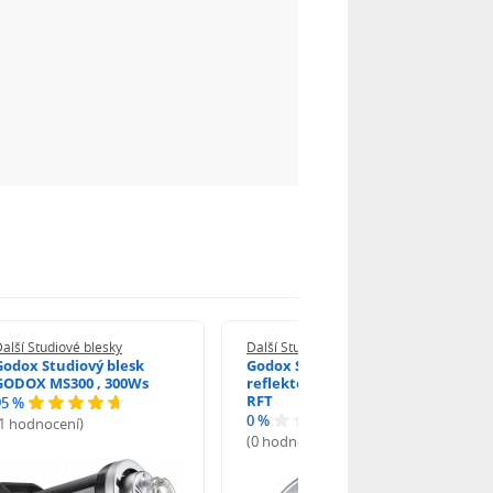
alší Studiové blesky
Další Studiové blesky
Godox Studiový blesk
Godox Standardní
GODOX MS300 , 300Ws
reflektor 18cm , Godox
RFT
95 %
0 %
(1 hodnocení)
(0 hodnocení)