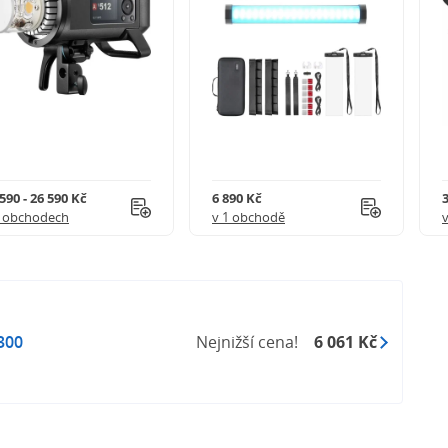
590 - 26 590 Kč
6 890 Kč
3
5 obchodech
v 1 obchodě
300
Nejnižší cena!
6 061 Kč