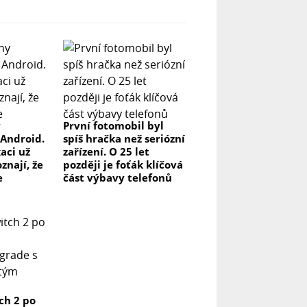
y
První fotomobil byl
 Android.
spíš hračka než seriózní
kaci už
zařízení. O 25 let
znají, že
později je foťák klíčová
e
část výbavy telefonů
ch 2 po