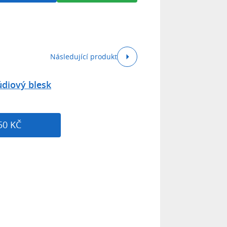
Následující produkt
údiový blesk
50 KČ