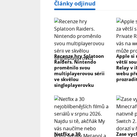
Články odjinud
Recenze hry Splatoon
Apple si 
Raiders. Nintendo
větší so
proměnilo svou
Relay v 
multiplayerovou sérii
webu př
ve skvělou
prozradi
singleplayerovku
Netflix a 30
Zase vyc