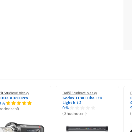
ší Studiové blesky
Další Studiové blesky
D
DOX AD600Pro
Godox TL30 Tube LED
Light kit 2
0 %
0 %
 hodnocení)
(0 hodnocení)