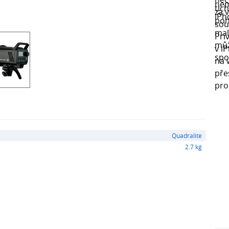
Quadralite
2.7 kg