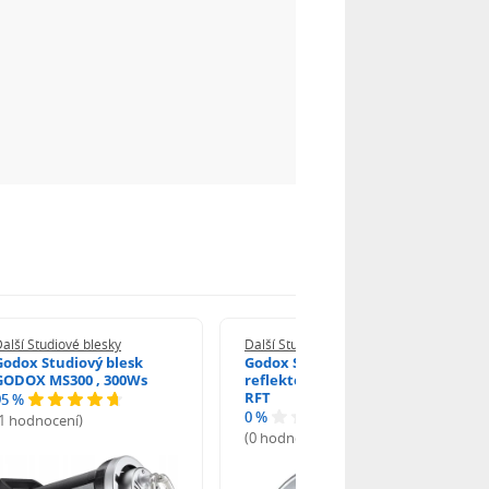
alší Studiové blesky
Další Studiové blesky
Godox Studiový blesk
Godox Standardní
GODOX MS300 , 300Ws
reflektor 18cm , Godox
RFT
95 %
0 %
(1 hodnocení)
(0 hodnocení)