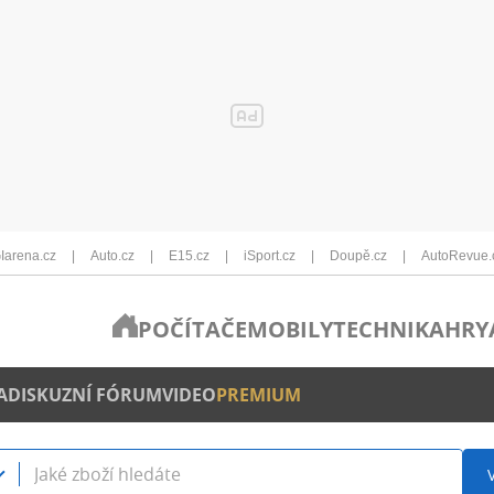
Iarena.cz
Auto.cz
E15.cz
iSport.cz
Doupě.cz
AutoRevue.
POČÍTAČE
MOBILY
TECHNIKA
HRY
A
DISKUZNÍ FÓRUM
VIDEO
PREMIUM