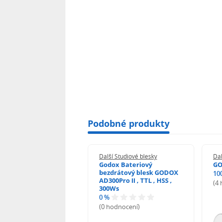
Podobné produkty
 Studiové blesky
Další Studiové blesky
Dal
x AD600BM II
Godox Bateriový
GO
bezdrátový blesk GODOX
%
10
AD300Pro II , TTL , HSS ,
odnocení)
(4
300Ws
0 %
(0 hodnocení)