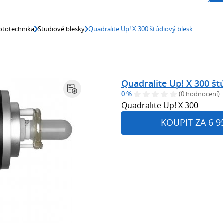
ototechnika
Studiové blesky
Quadralite Up! X 300 štúdiový blesk
Quadralite Up! X 300 št
0 %
(0 hodnocení)
Quadralite Up! X 300
KOUPIT ZA 6 9