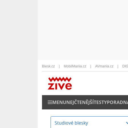
Blesk.cz
MobilMania.cz
AVmania.cz
DIG
MENU
NEJČTENĚJŠÍ
TESTY
PORADN
Studiové blesky