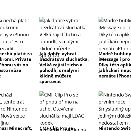
nechá platit za
Jak dobře vybrat
Modré bublin
ukromí. Private
bezdrátová sluchátka.
iMessage i pro
iPhonu vás na
Velká zajistí ticho a
Díky této apli
esto může
pohodlí, s malými
jablíčkáři nepo
t
klidně můžete
nemáte iPhon
sportovat
hází Minecraft,
CMF Clip Pro se
Nintendo Swit