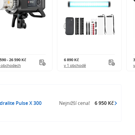
590 - 26 590 Kč
6 890 Kč
3
5 obchodech
v 1 obchodě
ralite Pulse X 300
Nejnižší cena!
6 950 Kč