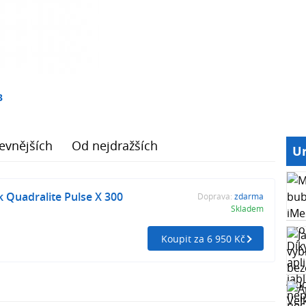
3
evnějších
Od nejdražších
Ur
k Quadralite Pulse X 300
Doprava:
zdarma
Skladem
Koupit za 6 950 Kč