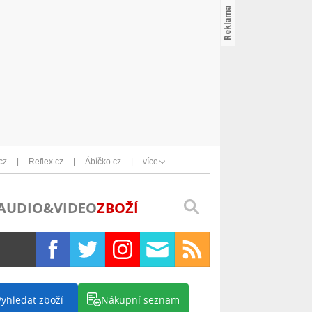
cz
Reflex.cz
Ábíčko.cz
více
AUDIO&VIDEO
ZBOŽÍ
Vyhledat zboží
Nákupní seznam