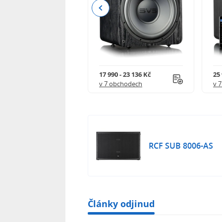
Previous
0 - 23 136 Kč
17 990 - 23 136 Kč
25 
 obchodech
v 7 obchodech
v 
RCF SUB 8006-AS
Články odjinud