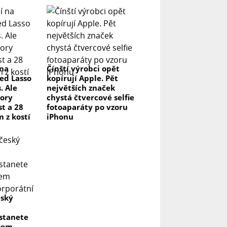
 na
Čínští výrobci opět
ed Lasso
kopírují Apple. Pět
. Ale
největších značek
ory
chystá čtvercové selfie
t a 28
fotoaparáty po vzoru
m z kostí
iPhonu
eský
 stanete
rem