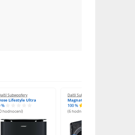
Další Subwoofery
Další Subwoofery
Bose Lifestyle Ultra
Magnat Alpha RS 12
0 %
100 %
(0 hodnocení)
(6 hodnocení)