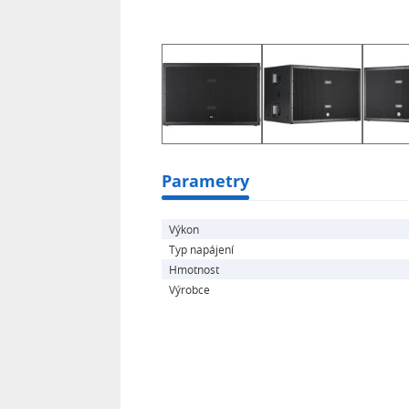
• Frekvenční rozsah 30 Hz - 120 Hz
• 2x 18"
• DSP s presety
• Ovládání delay
• Kabinet z baltické břízy
• Rozměry 709x700x1109 (mm)
• Hmotnost 90 kg
Parametry
Výkon
Typ napájení
Hmotnost
Výrobce