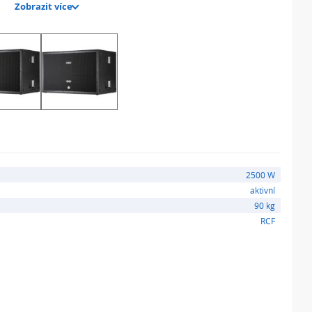
Zobrazit více
2500 W
aktivní
90 kg
RCF