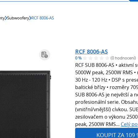
nty
Subwoofery
RCF 8006-AS
RCF 8006-AS
0 %
(0 hodnocení)
RCF SUB 8006-AS • aktivní s
5000W peak, 2500W RMS • m
30 Hz - 120 Hz • DSP s prese
baltické břízy • rozměry 7
SUB 8006-AS je největší a n
profesionální serie. Obsah
(vnitřní/vnějšší) cívkou. S
zesilovačem o výkonu 2500
peak, 2500W RMS...
Celý po
KOUPIT ZA 109 