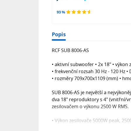
93 %
Popis
RCF SUB 8006-AS
• aktivní subwoofer • 2x 18" • výko
• frekvenční rozsah 30 Hz - 120 Hz • 
• rozměry 709x700x1109 (mm) • hmo
SUB 8006-AS je největší a nejvýkoněj
dva 18" reproduktory s 4" (vnitřní/v
zesilovačem o výkonu 2500 W RMS.
• Výkon zesilovače 5000W peak, 25
• Max. SPL 141 dB