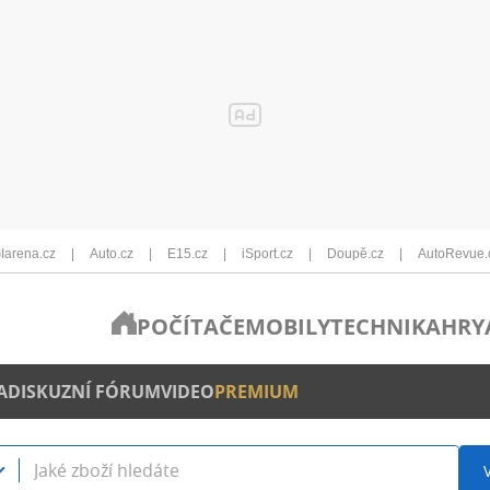
Iarena.cz
Auto.cz
E15.cz
iSport.cz
Doupě.cz
AutoRevue.
POČÍTAČE
MOBILY
TECHNIKA
HRY
A
DISKUZNÍ FÓRUM
VIDEO
PREMIUM