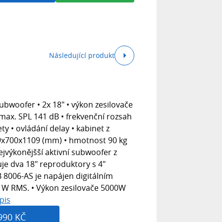
Následující produkt
ubwoofer • 2x 18" • výkon zesilovače
ax. SPL 141 dB • frekvenční rozsah
ty • ovládání delay • kabinet z
09x700x1109 (mm) • hmotnost 90 kg
ejvýkonějšší aktivní subwoofer z
uje dva 18" reproduktory s 4"
UB 8006-AS je napájen digitálním
 W RMS. • Výkon zesilovače 5000W
pis
990 KČ