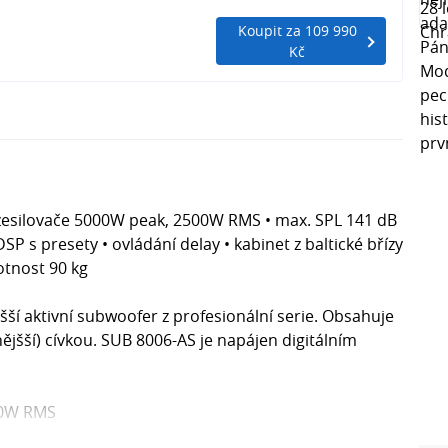
Koupit za 109 990
Kč
n zesilovače 5000W peak, 2500W RMS • max. SPL 141 dB
DSP s presety • ovládání delay • kabinet z baltické břízy
tnost 90 kg
šší aktivní subwoofer z profesionální serie. Obsahuje
nějšší) cívkou. SUB 8006-AS je napájen digitálním
00W RMS