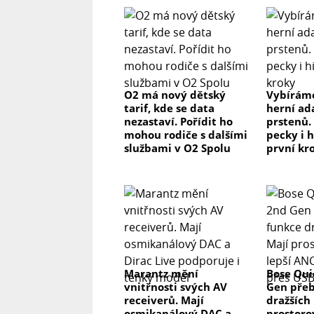
O2 má nový dětský
Vybíráme
tarif, kde se data
herní ad
nezastaví. Pořídit ho
prstenů.
mohou rodiče s dalšími
pecky i h
službami v O2 Spolu
první kr
Marantz mění
Bose Qui
vnitřnosti svých AV
Gen přeb
receiverů. Mají
dražších 
osmikanálový DAC a
prostorov