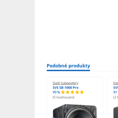
Podobné produkty
í Subwoofery
Další Subwoofery
Da
SB-1000
SVS SB-1000 Pro
SV
99 %
97
odnocení)
(5 hodnocení)
(2