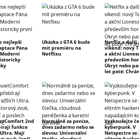
 nejlepší
Ukázka z GTA 6 bude
Netflix a další
aptace Pána
mít premiéru na
víkend: nový T
 Moderní
Netflixu
a akční Lioness
istoricky
především hor
oky
Úkryt nebo pas
let poté: Chrá
etComfort 2nd
Normálně za peníze,
Vyzkoušejte č
írají funkce
dnes zadarmo nebo se
kyberpunk. V
Ultra. Mají
slevou: Univerzální
Netspectre se
ý zvuk, lepší
čtečka, cloudová
elitním hacke