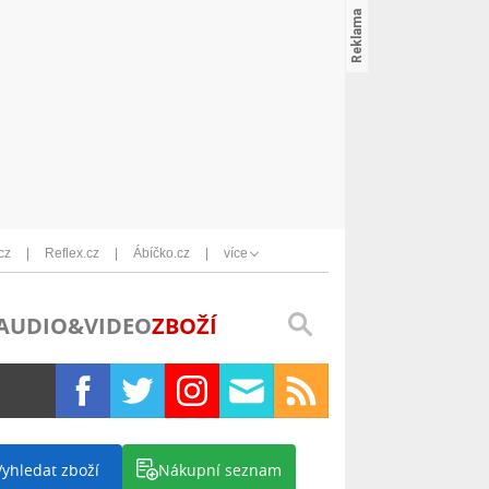
cz
Reflex.cz
Ábíčko.cz
více
AUDIO&VIDEO
ZBOŽÍ
Vyhledat zboží
Nákupní seznam