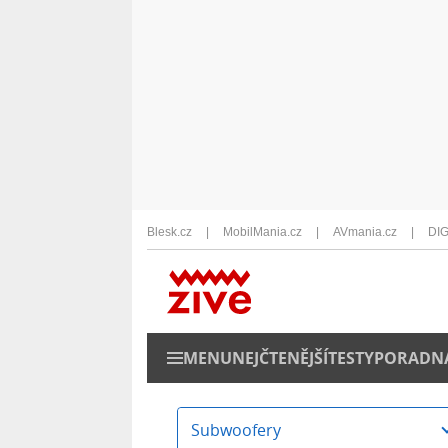
Blesk.cz
MobilMania.cz
AVmania.cz
DIG
MENU
NEJČTENĚJŠÍ
TESTY
PORADN
Subwoofery