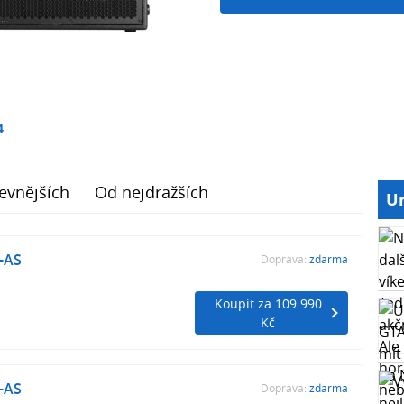
4
evnějších
Od nejdražších
Ur
-AS
Doprava:
zdarma
Koupit za 109 990
Kč
-AS
Doprava:
zdarma