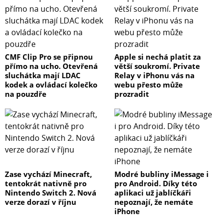
CMF Clip Pro se připnou
Apple si nechá platit za
přímo na ucho. Otevřená
větší soukromí. Private
sluchátka mají LDAC
Relay v iPhonu vás na
kodek a ovládací kolečko
webu přesto může
na pouzdře
prozradit
Zase vychází Minecraft,
Modré bubliny iMessage i
tentokrát nativně pro
pro Android. Díky této
Nintendo Switch 2. Nová
aplikaci už jablíčkáři
verze dorazí v říjnu
nepoznají, že nemáte
iPhone