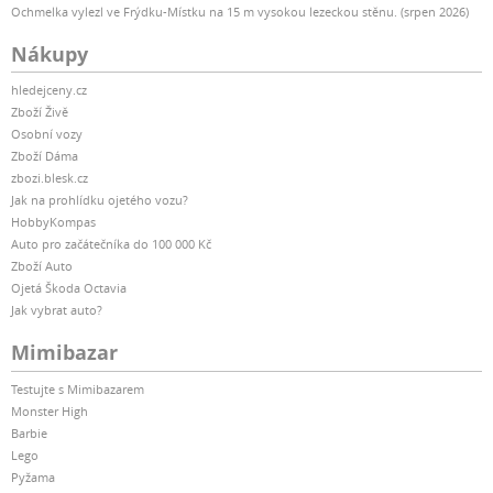
Ochmelka vylezl ve Frýdku-Místku na 15 m vysokou lezeckou stěnu. (srpen 2026)
Nákupy
hledejceny.cz
Zboží Živě
Osobní vozy
Zboží Dáma
zbozi.blesk.cz
Jak na prohlídku ojetého vozu?
HobbyKompas
Auto pro začátečníka do 100 000 Kč
Zboží Auto
Ojetá Škoda Octavia
Jak vybrat auto?
Mimibazar
Testujte s Mimibazarem
Monster High
Barbie
Lego
Pyžama