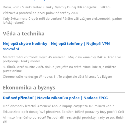
Dacia, Ford i Suzuki zastavují linky. Vyschlý Dunaj drtí energetiku Balkánu
Vítězové a poražení po první polovině sezóny 2026
Jízdy Světa motorů opět míří do Letňan! Pátého září zažijete elektromobil, padne
loňský rekord?
Věda a technika
Nejlepší chytré hodinky
Nejlepší telefony
Nejlepší VPN –
srovnání
Marantz mění vnitřnosti svých AV receiverů. Mají osmikanálový DAC a Dirac Live
podporuje i tenký model
30 filmů, které musíte vidět, dokud jste ještě na světě. Víme, kde si je můžete
pustit online
Chrome kašle na design Windows 11. To stejné ale dělá Microsoft s Edgem
Ekonomika a byznys
Daňové přiznání
Novela zákoníku práce
Nadace EPCG
Obří obchod v letectví. Americké Apollo kupuje easyJet za 161 miliard korun
Tekuté zlato opět dostojí své přezdívce. Zdražení běžné potraviny brzy pocítí i Češi
AI místo finančního poradce? Test odhalil neexistující produkty i rady ze sociálních
sítí