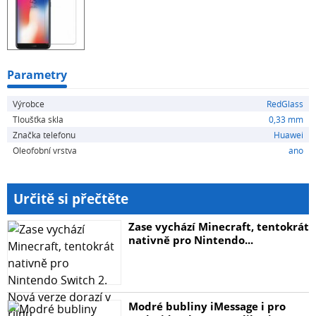
hodnotě 9H Tloušťka ochranného skla RedGlass je 0,33
mm Hrany mají příjemné 2.5D zaoblení Lesklá úprava
zvýrazňuje barvy a jemné detaily na displeji Funguje s
většinou ochranných pouzder na trhu Uvnitř balení:
alkoholový hadřík
Parametry
Výrobce
RedGlass
Tloušťka skla
0,33 mm
Značka telefonu
Huawei
Oleofobní vrstva
ano
Určitě si přečtěte
Zase vychází Minecraft, tentokrát
nativně pro Nintendo...
Modré bubliny iMessage i pro