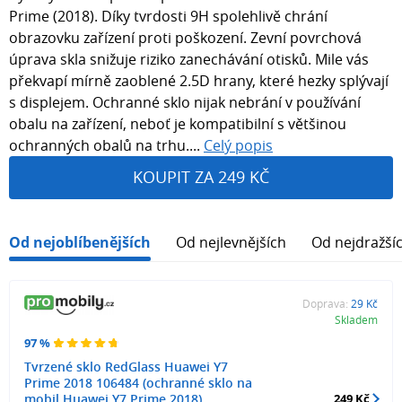
Prime (2018). Díky tvrdosti 9H spolehlivě chrání
obrazovku zařízení proti poškození. Zevní povrchová
úprava skla snižuje riziko zanechávání otisků. Mile vás
překvapí mírně zaoblené 2.5D hrany, které hezky splývají
s displejem. Ochranné sklo nijak nebrání v používání
obalu na zařízení, neboť je kompatibilní s většinou
ochranných obalů na trhu....
Celý popis
KOUPIT ZA 249 KČ
Od nejoblíbenějších
Od nejlevnějších
Od nejdražší
Doprava:
29 Kč
Skladem
97 %
Tvrzené sklo RedGlass Huawei Y7
Prime 2018 106484 (ochranné sklo na
mobil Huawei Y7 Prime 2018)
249 Kč