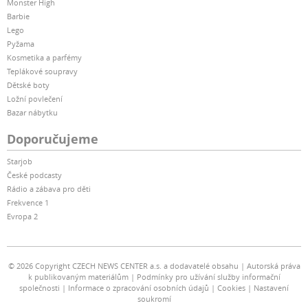
Monster High
Barbie
Lego
Pyžama
Kosmetika a parfémy
Teplákové soupravy
Dětské boty
Ložní povlečení
Bazar nábytku
Doporučujeme
Starjob
České podcasty
Rádio a zábava pro děti
Frekvence 1
Evropa 2
© 2026 Copyright CZECH NEWS CENTER a.s. a dodavatelé obsahu
Autorská práva
k publikovaným materiálům
Podmínky pro užívání služby informační
společnosti
Informace o zpracování osobních údajů
Cookies
Nastavení
soukromí