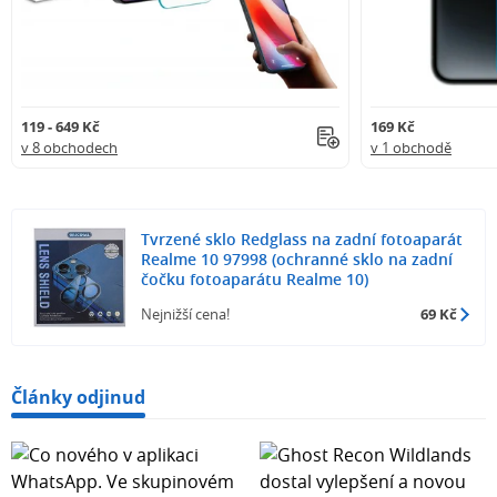
119 - 649 Kč
169 Kč
v 8 obchodech
v 1 obchodě
Tvrzené sklo Redglass na zadní fotoaparát
Realme 10 97998 (ochranné sklo na zadní
čočku fotoaparátu Realme 10)
Nejnižší cena!
69 Kč
Články odjinud