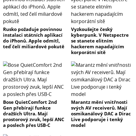
Rusko požaduje povinnou
Vyzkoušejte český
instalaci státních aplikací
kyberpunk. V Netspectre
do iPhonů. Apple odmítl,
se stanete elitním
teď čelí miliardové pokutě
hackerem napadajícím
korporátní sítě
Bose QuietComfort 2nd
Marantz mění vnitřnosti
Gen přebírají funkce
svých AV receiverů. Mají
dražších Ultra. Mají
osmikanálový DAC a Dirac
prostorový zvuk, lepší ANC
Live podporuje i tenký
a poslech přes USB-C
model