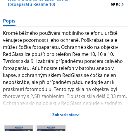
fotoaparátu Realme 10)
69 Kč
Popis
Kromě běžného používání mobilního telefonu určitě
věnujete pozornost i jeho ochraně. Poškrábat se ale
může i čočka fotoaparátu. Ochranné sklo na objektiv
RedGlass lze použít pro telefon Realme 10, 10 a 10.
Tvrdost skla 9H zabrání případnému poničení citlivého
fotoaparátu. Ať už nosíte telefon v batohu anebo v
kapse, s ochranným sklem RedGlass se čočka nejen
nepoškrábe, ale při případném pádu nedojde ani k
prasknutí fotomodulu. Tento typ skla na objektiv byl
zhotovený s 2,5D zaoblením. Tloušťka skla dělá 0,33 mm.
Ochranné sklo na objektiv RedGlass nebude v žádném
případě vadit pouzdru na telefon. Ochranné sklo pro
Zobrazit více
objektiv RedGlass nesnižuje kvalitu fotek či videí. V balení
se nachází také čisticí hadřík a alkoholový hadřík.