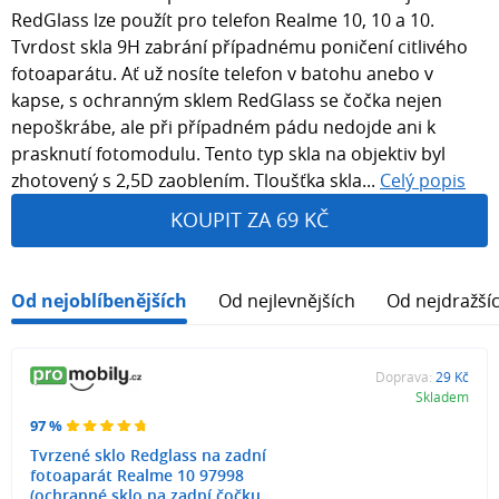
RedGlass lze použít pro telefon Realme 10, 10 a 10.
Tvrdost skla 9H zabrání případnému poničení citlivého
fotoaparátu. Ať už nosíte telefon v batohu anebo v
kapse, s ochranným sklem RedGlass se čočka nejen
nepoškrábe, ale při případném pádu nedojde ani k
prasknutí fotomodulu. Tento typ skla na objektiv byl
zhotovený s 2,5D zaoblením. Tloušťka skla...
Celý popis
KOUPIT ZA 69 KČ
Od nejoblíbenějších
Od nejlevnějších
Od nejdražší
Doprava:
29 Kč
Skladem
97 %
Tvrzené sklo Redglass na zadní
fotoaparát Realme 10 97998
(ochranné sklo na zadní čočku