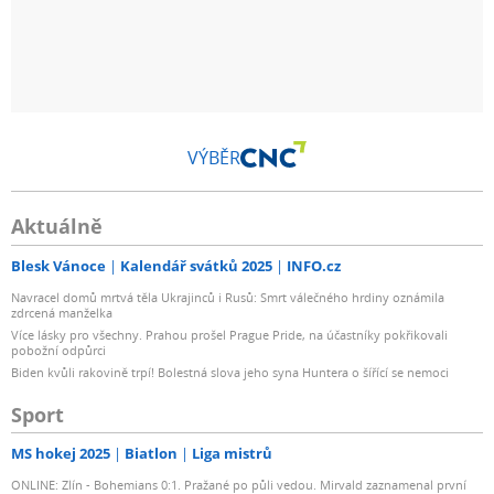
VÝBĚR
Aktuálně
Blesk Vánoce
Kalendář svátků 2025
INFO.cz
Navracel domů mrtvá těla Ukrajinců i Rusů: Smrt válečného hrdiny oznámila
zdrcená manželka
Více lásky pro všechny. Prahou prošel Prague Pride, na účastníky pokřikovali
pobožní odpůrci
Biden kvůli rakovině trpí! Bolestná slova jeho syna Huntera o šířící se nemoci
Sport
MS hokej 2025
Biatlon
Liga mistrů
ONLINE: Zlín - Bohemians 0:1. Pražané po půli vedou. Mirvald zaznamenal první