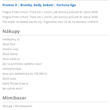
Prostor X
Branky, body, kokoti
Fortuna liga
Prague Pride vrcholí: Tisíce lidí v ulicích, jde duhový průvod! (8. srpna 2026)
Prague Pride vrcholí: Tisíce lidí v ulicích, jde duhový průvod! (8. srpna 2026)
Hra světel na fasádě slavné vily: Tugendhat slaví 25 let na seznamu UNESCO
Nákupy
hledejceny.cz
Zboží Živě
Osobní vozy
Zboží Dáma
zbozi.blesk.cz
Jak na prohlídku ojetého vozu?
HobbyKompas
Auto pro začátečníka do 100 000 Kč
Zboží Auto
Ojetá Škoda Octavia
Jak vybrat auto?
Mimibazar
Testujte s Mimibazarem