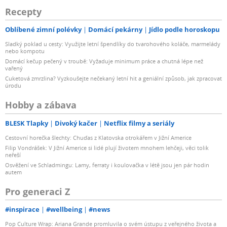
Recepty
Oblíbené zimní polévky
Domácí pekárny
Jídlo podle horoskopu
Sladký poklad u cesty: Využijte letní špendlíky do tvarohového koláče, marmelády
nebo kompotu
Domácí kečup pečený v troubě: Vyžaduje minimum práce a chutná lépe než
vařený
Cuketová zmrzlina? Vyzkoušejte nečekaný letní hit a geniální způsob, jak zpracovat
úrodu
Hobby a zábava
BLESK Tlapky
Divoký kačer
Netflix filmy a seriály
Cestovní horečka šlechty: Chuďas z Klatovska otrokářem v Jižní Americe
Filip Vondrášek: V Jižní Americe si lidé plují životem mnohem lehčeji, věci tolik
neřeší
Osvěžení ve Schladmingu: Lamy, ferraty i koulovačka v létě jsou jen pár hodin
autem
Pro generaci Z
#inspirace
#wellbeing
#news
Pop Culture Wrap: Ariana Grande promluvila o svém ústupu z veřejného života a