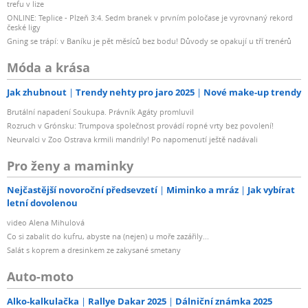
trefu v lize
ONLINE: Teplice - Plzeň 3:4. Sedm branek v prvním poločase je vyrovnaný rekord
české ligy
Gning se trápí: v Baníku je pět měsíců bez bodu! Důvody se opakují u tří trenérů
Móda a krása
Jak zhubnout
Trendy nehty pro jaro 2025
Nové make-up trendy
Brutální napadení Soukupa. Právník Agáty promluvil
Rozruch v Grónsku: Trumpova společnost provádí ropné vrty bez povolení!
Neurvalci v Zoo Ostrava krmili mandrily! Po napomenutí ještě nadávali
Pro ženy a maminky
Nejčastější novoroční předsevzetí
Miminko a mráz
Jak vybírat
letní dovolenou
video Alena Mihulová
Co si zabalit do kufru, abyste na (nejen) u moře zazářily...
Salát s koprem a dresinkem ze zakysané smetany
Auto-moto
Alko-kalkulačka
Rallye Dakar 2025
Dálniční známka 2025