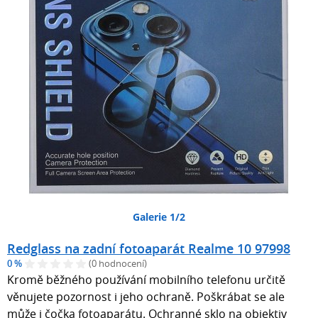
Galerie 1/2
Redglass na zadní fotoaparát Realme 10 97998
0 %
(0 hodnocení)
Kromě běžného používání mobilního telefonu určitě
věnujete pozornost i jeho ochraně. Poškrábat se ale
může i čočka fotoaparátu. Ochranné sklo na objektiv