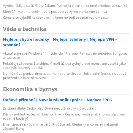
Výhřev, čidla a stačí, říká průzkum. Pokročilá elektronika není prioritou zákazníků
MotoGP: Martin proměnil pole position ve výhru v britském sprintu
Câmara se vyjádřil ke spekulacím, které ho pojí se sedačkou u Haasu
Věda a technika
Nejlepší chytré hodinky
Nejlepší telefony
Nejlepší VPN –
srovnání
Aktualizujte své Windows 11 Insider do 11. srpna. Pak už vám nebudou fungovat
aktualizace
Pokračuje záchrana Starshipu. V moři už dva týdny plave monstrum vysoké jako
sedmnáctipatrový panelák
Normálně za peníze, dnes zadarmo nebo se slevou: Univerzální čtečka, cloudová
peněženka a karetní survival
Ekonomika a byznys
Daňové přiznání
Novela zákoníku práce
Nadace EPCG
Za státní dluhy Česko platí čtvrté nejvyšší úroky v Evropské unii
Děsivý pohled na českou krajinu. Proč v Česku mizí voda a jak k tomu přispívají
rodinné bazény?
Emancipace českých miliardářů. Proč Strnad, Křetínský a Komárek nakupují
západní ikony