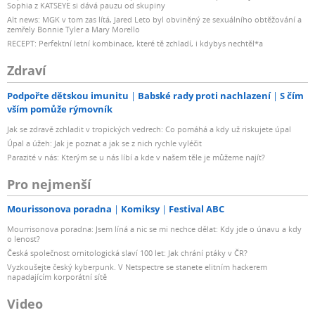
Sophia z KATSEYE si dává pauzu od skupiny
Alt news: MGK v tom zas lítá, Jared Leto byl obviněný ze sexuálního obtěžování a
zemřely Bonnie Tyler a Mary Morello
RECEPT: Perfektní letní kombinace, které tě zchladí, i kdybys nechtěl*a
Zdraví
Podpořte dětskou imunitu
Babské rady proti nachlazení
S čím
vším pomůže rýmovník
Jak se zdravě zchladit v tropických vedrech: Co pomáhá a kdy už riskujete úpal
Úpal a úžeh: Jak je poznat a jak se z nich rychle vyléčit
Parazité v nás: Kterým se u nás líbí a kde v našem těle je můžeme najít?
Pro nejmenší
Mourissonova poradna
Komiksy
Festival ABC
Mourrisonova poradna: Jsem líná a nic se mi nechce dělat: Kdy jde o únavu a kdy
o lenost?
Česká společnost ornitologická slaví 100 let: Jak chrání ptáky v ČR?
Vyzkoušejte český kyberpunk. V Netspectre se stanete elitním hackerem
napadajícím korporátní sítě
Video