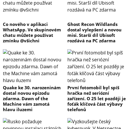
Co nového v aplikaci
Ghost Recon Wildlands
WhatsApp. Ve skupinovém
dostal vylepšení a novou
chatu můžete používat
misi. Starší díl Ubisoft
zmínku @všichni
rozdává na PC zdarma
Quake ke 30. narozeninám
První fotomobil byl spíš
dostal novou epizodu
hračka než seriózní
zdarma. Dawn of the
zařízení. O 25 let později je
Machine vám zamotá
foťák klíčová část výbavy
hlavu iluzemi
telefonů