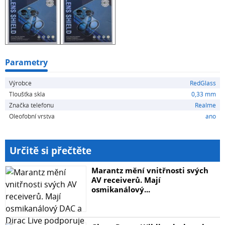
Zásadní vlastnosti ochranného skla na objektiv RedGlass
Tvrzené sklo na zadní fotoaparát Realme 10 97998
Kvalitní ochrana objektivu vašeho mobilu před
poškrábáním Využijete ho pro Realme 10, 10 a 10
Ochranné sklo pro objektiv RedGlass s tvrdostí 9H
Zaoblení 2,5D Tloušťka skla čítá 0,33...
Parametry
Výrobce
RedGlass
Tloušťka skla
0,33 mm
Značka telefonu
Realme
Oleofobní vrstva
ano
Určitě si přečtěte
Marantz mění vnitřnosti svých
AV receiverů. Mají
osmikanálový...