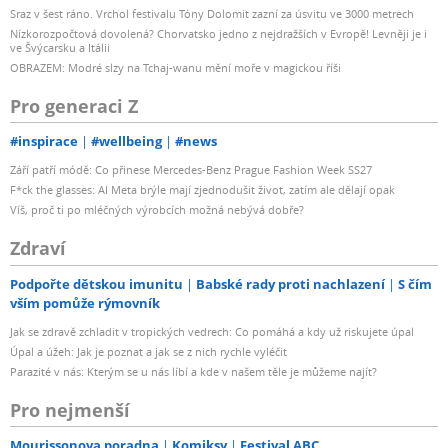
Sraz v šest ráno. Vrchol festivalu Tóny Dolomit zazní za úsvitu ve 3000 metrech
Nízkorozpočtová dovolená? Chorvatsko jedno z nejdražších v Evropě! Levněji je i
ve Švýcarsku a Itálii
OBRAZEM: Modré slzy na Tchaj-wanu mění moře v magickou říši
Pro generaci Z
#inspirace
#wellbeing
#news
Září patří módě: Co přinese Mercedes-Benz Prague Fashion Week SS27
F*ck the glasses: AI Meta brýle mají zjednodušit život, zatím ale dělají opak
Víš, proč ti po mléčných výrobcích možná nebývá dobře?
Zdraví
Podpořte dětskou imunitu
Babské rady proti nachlazení
S čím
vším pomůže rýmovník
Jak se zdravě zchladit v tropických vedrech: Co pomáhá a kdy už riskujete úpal
Úpal a úžeh: Jak je poznat a jak se z nich rychle vyléčit
Parazité v nás: Kterým se u nás líbí a kde v našem těle je můžeme najít?
Pro nejmenší
Mourissonova poradna
Komiksy
Festival ABC