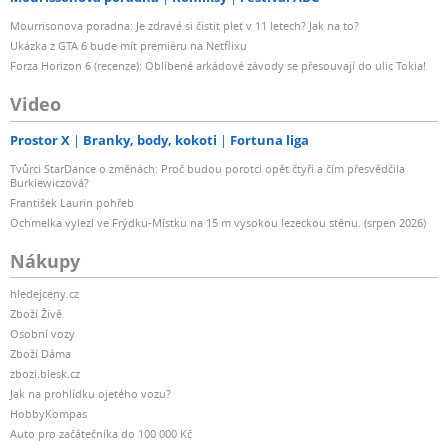
Mourrisonova poradna: Je zdravé si čistit pleť v 11 letech? Jak na to?
Ukázka z GTA 6 bude mít premiéru na Netflixu
Forza Horizon 6 (recenze): Oblíbené arkádové závody se přesouvají do ulic Tokia!
Video
Prostor X
Branky, body, kokoti
Fortuna liga
Tvůrci StarDance o změnách: Proč budou porotci opět čtyři a čím přesvědčila
Burkiewiczová?
František Laurin pohřeb
Ochmelka vylezl ve Frýdku-Místku na 15 m vysokou lezeckou stěnu. (srpen 2026)
Nákupy
hledejceny.cz
Zboží Živě
Osobní vozy
Zboží Dáma
zbozi.blesk.cz
Jak na prohlídku ojetého vozu?
HobbyKompas
Auto pro začátečníka do 100 000 Kč