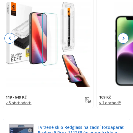
Previous
Next
119 - 649 Kč
169 Kč
v 8 obchodech
v 1 obchodě
Tvrzené sklo Redglass na zadní fotoaparát
Realme 9 Pro+ 111258 (ochranné sklo na