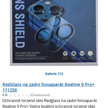
Galerie 1/2
RedGlass na zadní fotoaparát Realme 9 Pro+
111258
0 %
(0 hodnocení)
Ochranné tvrzené sklo Redglass na zadní fotoaparát
Realme 9 Pro+ Velice kvalitní ochranné tvrzené sklo