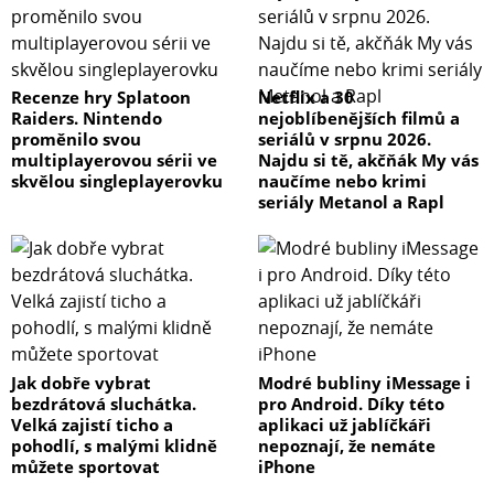
Recenze hry Splatoon
Netflix a 30
Raiders. Nintendo
nejoblíbenějších filmů a
proměnilo svou
seriálů v srpnu 2026.
multiplayerovou sérii ve
Najdu si tě, akčňák My vás
skvělou singleplayerovku
naučíme nebo krimi
seriály Metanol a Rapl
Jak dobře vybrat
Modré bubliny iMessage i
bezdrátová sluchátka.
pro Android. Díky této
Velká zajistí ticho a
aplikaci už jablíčkáři
pohodlí, s malými klidně
nepoznají, že nemáte
můžete sportovat
iPhone