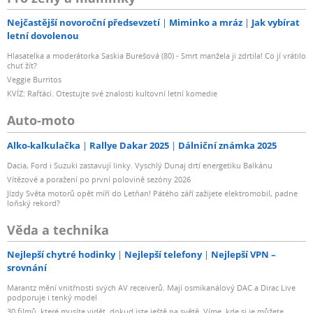
Nejčastější novoroční předsevzetí
Miminko a mráz
Jak vybírat
letní dovolenou
Hlasatelka a moderátorka Saskia Burešová (80) - Smrt manžela ji zdrtila! Co jí vrátilo
chuť žít?
Veggie Burritos
KVÍZ: Rafťáci. Otestujte své znalosti kultovní letní komedie
Auto-moto
Alko-kalkulačka
Rallye Dakar 2025
Dálniční známka 2025
Dacia, Ford i Suzuki zastavují linky. Vyschlý Dunaj drtí energetiku Balkánu
Vítězové a poražení po první polovině sezóny 2026
Jízdy Světa motorů opět míří do Letňan! Pátého září zažijete elektromobil, padne
loňský rekord?
Věda a technika
Nejlepší chytré hodinky
Nejlepší telefony
Nejlepší VPN –
srovnání
Marantz mění vnitřnosti svých AV receiverů. Mají osmikanálový DAC a Dirac Live
podporuje i tenký model
30 filmů, které musíte vidět, dokud jste ještě na světě. Víme, kde si je můžete