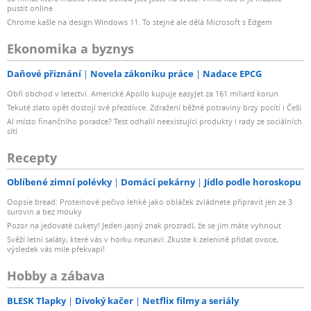
pustit online
Chrome kašle na design Windows 11. To stejné ale dělá Microsoft s Edgem
Ekonomika a byznys
Daňové přiznání
Novela zákoníku práce
Nadace EPCG
Obří obchod v letectví. Americké Apollo kupuje easyJet za 161 miliard korun
Tekuté zlato opět dostojí své přezdívce. Zdražení běžné potraviny brzy pocítí i Češi
AI místo finančního poradce? Test odhalil neexistující produkty i rady ze sociálních
sítí
Recepty
Oblíbené zimní polévky
Domácí pekárny
Jídlo podle horoskopu
Oopsie bread: Proteinové pečivo lehké jako obláček zvládnete připravit jen ze 3
surovin a bez mouky
Pozor na jedovaté cukety! Jeden jasný znak prozradí, že se jim máte vyhnout
Svěží letní saláty, které vás v horku neunaví: Zkuste k zelenině přidat ovoce,
výsledek vás mile překvapí!
Hobby a zábava
BLESK Tlapky
Divoký kačer
Netflix filmy a seriály