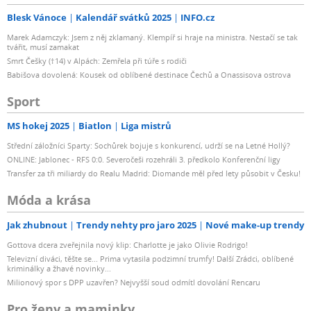
Blesk Vánoce
Kalendář svátků 2025
INFO.cz
Marek Adamczyk: Jsem z něj zklamaný. Klempíř si hraje na ministra. Nestačí se tak
tvářit, musí zamakat
Smrt Češky (†14) v Alpách: Zemřela při túře s rodiči
Babišova dovolená: Kousek od oblíbené destinace Čechů a Onassisova ostrova
Sport
MS hokej 2025
Biatlon
Liga mistrů
Střední záložníci Sparty: Sochůrek bojuje s konkurencí, udrží se na Letné Hollý?
ONLINE: Jablonec - RFS 0:0. Severočeši rozehráli 3. předkolo Konferenční ligy
Transfer za tři miliardy do Realu Madrid: Diomande měl před lety působit v Česku!
Móda a krása
Jak zhubnout
Trendy nehty pro jaro 2025
Nové make-up trendy
Gottova dcera zveřejnila nový klip: Charlotte je jako Olivie Rodrigo!
Televizní diváci, těšte se... Prima vytasila podzimní trumfy! Další Zrádci, oblíbené
kriminálky a žhavé novinky...
Milionový spor s DPP uzavřen? Nejvyšší soud odmítl dovolání Rencaru
Pro ženy a maminky