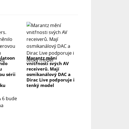
platoon
Marantz mění
endo
vnitřnosti svých AV
u
receiverů. Mají
u sérii
osmikanálový DAC a
Dirac Live podporuje i
vku
tenký model