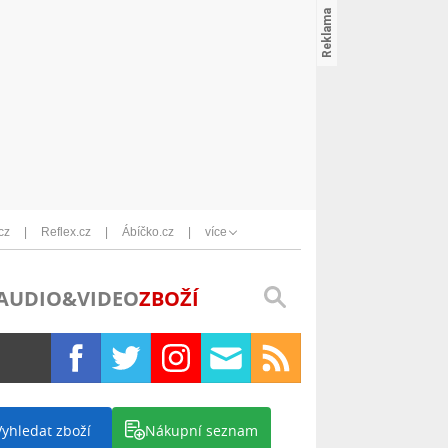
cz
Reflex.cz
Ábíčko.cz
více
AUDIO&VIDEO
ZBOŽÍ
Vyhledat zboží
Nákupní seznam