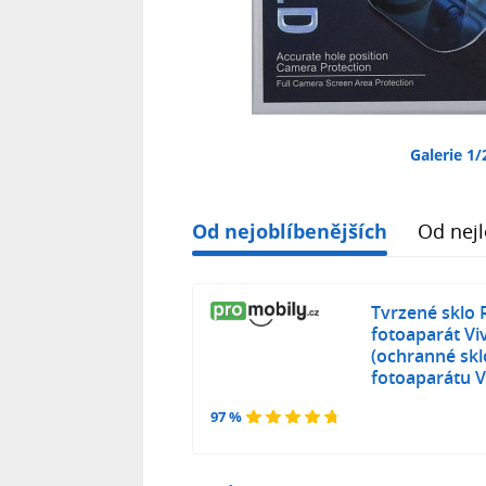
Galerie 1/
Od nejoblíbenějších
Od nejl
Tvrzené sklo 
fotoaparát Vi
(ochranné skl
fotoaparátu V
97 %