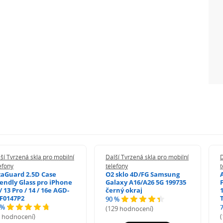
ší Tvrzená skla pro mobilní
Další Tvrzená skla pro mobilní
D
efony
telefony
t
zaGuard 2.5D Case
O2 sklo 4D/FG Samsung
iendly Glass pro iPhone
Galaxy A16/A26 5G 199735
/ 13 Pro / 14 / 16e AGD-
černý okraj
1
F0147P2
90 %
 %
(129 hodnocení)
5 hodnocení)