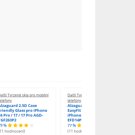
alší Tvrzená skla pro mobilní
Další Tvrzená skla pro mobilní
elefony
telefony
Alzaguard 2.5D Case
Alzaguard 2.5D Glass
Friendly Glass pro iPhone
EasyFit DustFree pro
6 Pro / 17 / 17 Pro AGD-
iPhone 16 Pro / 17 AGD-
TGF263P2
EFD14P3
79 %
77 %
(11 hodnocení)
(11 hodnocení)