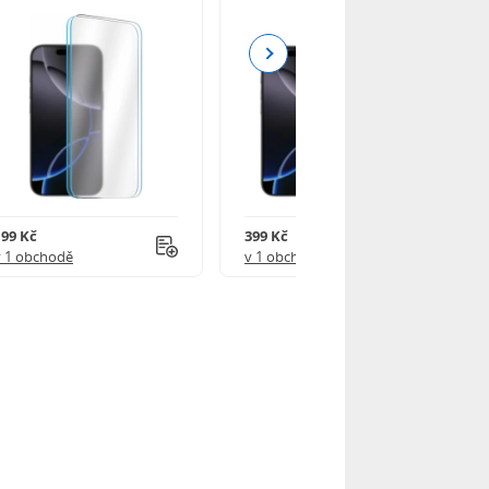
Next
199 Kč
399 Kč
v 1 obchodě
v 1 obchodě