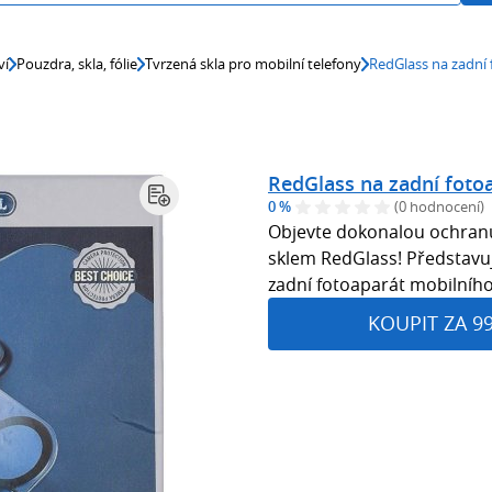
ví
Pouzdra, skla, fólie
Tvrzená skla pro mobilní telefony
RedGlass na zadní 
RedGlass na zadní foto
0 %
(0 hodnocení)
Objevte dokonalou ochranu
sklem RedGlass! Představu
zadní fotoaparát mobilního
KOUPIT ZA 9