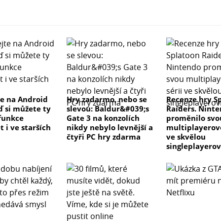
e na Android
Hry zadarmo, nebo se
Recenze hry S
ď si můžete ty
slevou: Baldur&#039;s
Raiders. Nint
 funkce
Gate 3 na konzolích
proměnilo svo
 i ve starších
nikdy nebylo levnější a
multiplayerovo
čtyři PC hry zdarma
ve skvělou
singleplayero