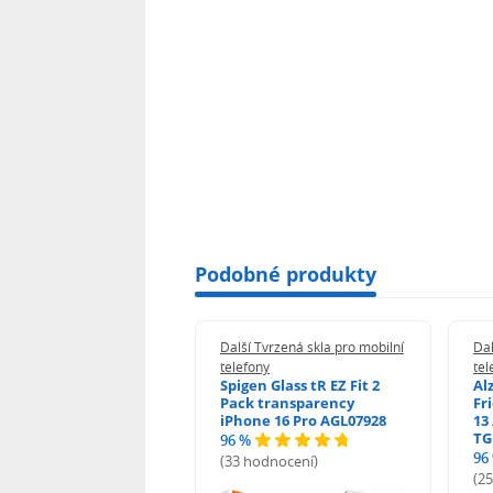
Podobné produkty
 Tvrzená skla pro mobilní
Další Tvrzená skla pro mobilní
Dal
ony
telefony
tel
guard 2.5D Glass
Spigen Glass tR EZ Fit 2
Al
Fit DustFree pro
Pack transparency
Fr
ne 17 Pro Max AGD-
iPhone 16 Pro AGL07928
13 
479BDAP3
TG
96 %
96
(33 hodnocení)
odnocení)
(2