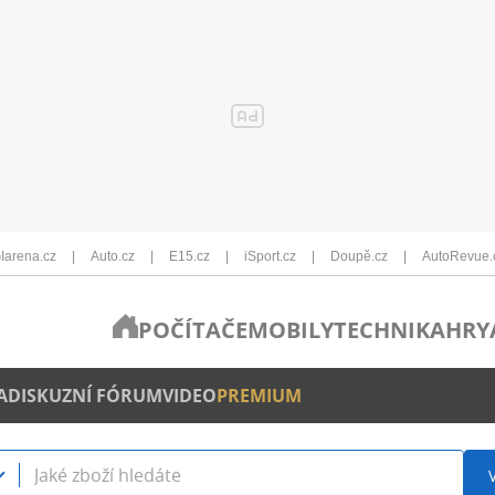
Iarena.cz
Auto.cz
E15.cz
iSport.cz
Doupě.cz
AutoRevue.
POČÍTAČE
MOBILY
TECHNIKA
HRY
A
DISKUZNÍ FÓRUM
VIDEO
PREMIUM