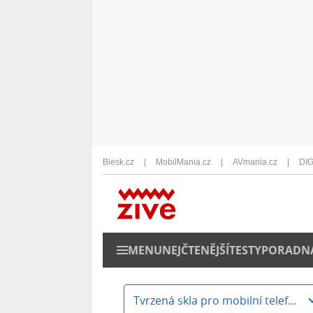
Blesk.cz
MobilMania.cz
AVmania.cz
DIG
MENU
NEJČTENĚJŠÍ
TESTY
PORADN
Tvrzená skla pro mobilní telefony