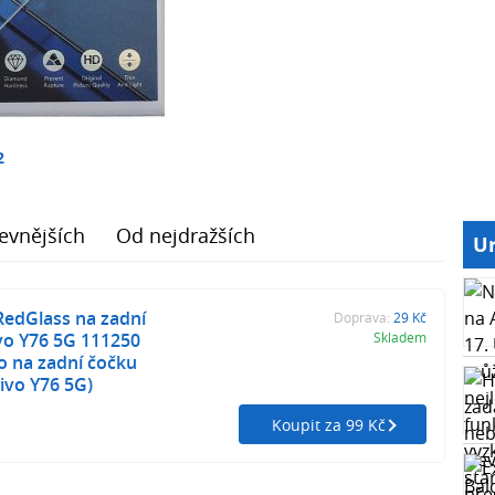
2
evnějších
Od nejdražších
Ur
RedGlass na zadní
Doprava:
29 Kč
vo Y76 5G 111250
Skladem
o na zadní čočku
ivo Y76 5G)
Koupit za 99 Kč