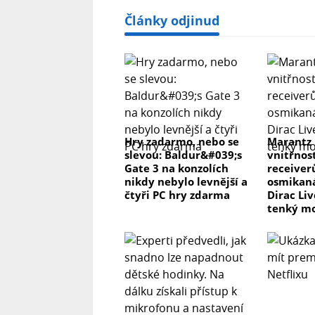
Články odjinud
Hry zadarmo, nebo se
Marantz
slevou: Baldur&#039;s
vnitřnos
Gate 3 na konzolích
receiver
nikdy nebylo levnější a
osmikaná
čtyři PC hry zdarma
Dirac Li
tenký m