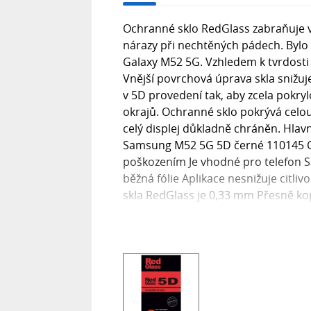
Ochranné sklo RedGlass zabraňuje
nárazy při nechtěných pádech. Byl
Galaxy M52 5G. Vzhledem k tvrdosti
Vnější povrchová úprava skla snižuj
v 5D provedení tak, aby zcela pokryl
okrajů. Ochranné sklo pokrývá celou 
celý displej důkladně chráněn. Hlav
Samsung M52 5G 5D černé 110145 Oc
poškozením Je vhodné pro telefon 
běžná fólie Aplikace nesnižuje citl
skla RedGlass je 0,33 mm Přesně kop
Lesklé provedení podporuje jasné b
po celé ploše displeje...