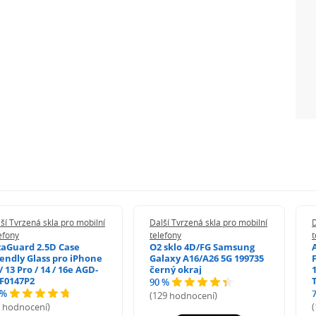
ší Tvrzená skla pro mobilní
Další Tvrzená skla pro mobilní
D
efony
telefony
t
zaGuard 2.5D Case
O2 sklo 4D/FG Samsung
iendly Glass pro iPhone
Galaxy A16/A26 5G 199735
/ 13 Pro / 14 / 16e AGD-
černý okraj
1
F0147P2
90 %
 %
(129 hodnocení)
5 hodnocení)