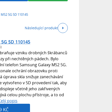
 M52 5G 5D 110145
Následující produkt
 5G 5D 110145
í)
braňuje vzniku drobných škrábanců
y při nechtěných pádech. Bylo
ní telefon Samsung Galaxy M52 5G.
konale ochrání obrazovku proti
á úprava skla snižuje zanechávání
Je vytvořeno v 5D provedení tak, aby
displeje včetně jeho zakřivených
vá celou plochu přístroje, a to od
Celý popis
9 KČ