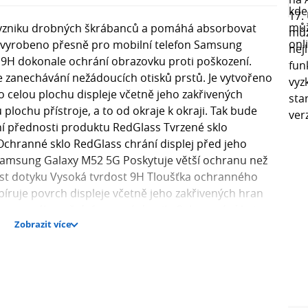
 vzniku drobných škrábanců a pomáhá absorbovat
o vyrobeno přesně pro mobilní telefon Samsung
 9H dokonale ochrání obrazovku proti poškození.
e zanechávání nežádoucích otisků prstů. Je vytvořeno
o celou plochu displeje včetně jeho zakřivených
plochu přístroje, a to od okraje k okraji. Tak bude
ní přednosti produktu RedGlass Tvrzené sklo
hranné sklo RedGlass chrání displej před jeho
Samsung Galaxy M52 5G Poskytuje větší ochranu než
ivost dotyku Vysoká tvrdost 9H Tloušťka ochranného
íruje povrch displeje včetně jeho zakřivených hran
arvy a výborně definované detaily Ochranné sklo je
Zobrazit více