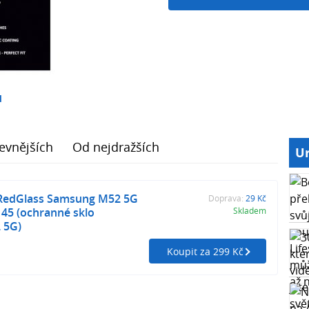
1
evnějších
Od nejdražších
Ur
 RedGlass Samsung M52 5G
Doprava:
29 Kč
45 (ochranné sklo
Skladem
 5G)
Koupit za 299 Kč