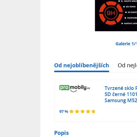
Galerie 1/
Od nejoblíbenějších
Od nejl
Tvrzené sklo
5D černé 1101
Samsung M52
97 %
Popis