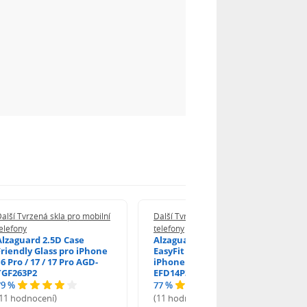
alší Tvrzená skla pro mobilní
Další Tvrzená skla pro mobilní
elefony
telefony
Alzaguard 2.5D Case
Alzaguard 2.5D Glass
Friendly Glass pro iPhone
EasyFit DustFree pro
6 Pro / 17 / 17 Pro AGD-
iPhone 16 Pro / 17 AGD-
TGF263P2
EFD14P3
79 %
77 %
(11 hodnocení)
(11 hodnocení)