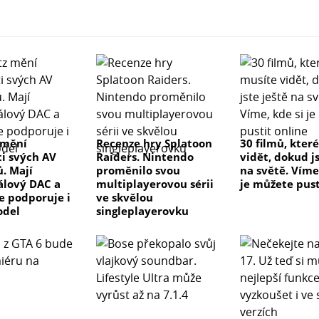
 mění
Recenze hry Splatoon
30 filmů, kter
ti svých AV
Raiders. Nintendo
vidět, dokud js
ů. Mají
proměnilo svou
na světě. Víme
lový DAC a
multiplayerovou sérii
je můžete pust
ve podporuje i
ve skvělou
odel
singleplayerovku