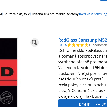
ví
Pouzdra, skla, fólie
Tvrzená skla pro mobilní telefony
RedGlass Samsung
RedGlass Samsung M52
100 %
(1 hodnocen
Ochranné sklo RedGlass za
a pomáhá absorbovat náraz
vyrobeno přesně pro mobil
Vzhledem k tvrdosti 9H do
poškození. Vnější povrchov
nežádoucích otisků prstů. 
zcela pokrylo celou plochu 
okrajů. Ochranné sklo pokrý
okraje k okraji. Tak bude...
KOUPIT ZA 29