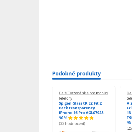
Podobné produkty
 Tvrzená skla pro mobilní
Další Tvrzená skla pro mobilní
Dal
ony
telefony
tel
guard 2.5D Glass
Spigen Glass tR EZ Fit 2
Al
Fit DustFree pro
Pack transparency
Fr
ne 17 Pro Max AGD-
iPhone 16 Pro AGL07928
13 
479BDAP3
TG
96 %
96
(33 hodnocení)
odnocení)
(2