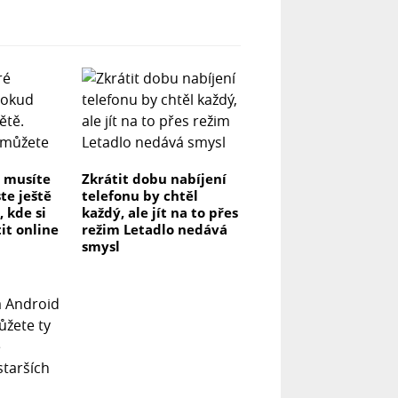
é musíte
Zkrátit dobu nabíjení
te ještě
telefonu by chtěl
, kde si
každý, ale jít na to přes
it online
režim Letadlo nedává
smysl