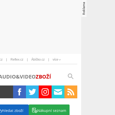
cz
Reflex.cz
Ábíčko.cz
více
AUDIO&VIDEO
ZBOŽÍ
Vyhledat zboží
Nákupní seznam