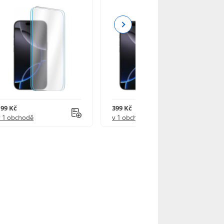
Next
199 Kč
399 Kč
v 1 obchodě
v 1 obchodě