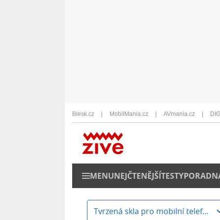
Blesk.cz
MobilMania.cz
AVmania.cz
DIG
MENU
NEJČTENĚJŠÍ
TESTY
PORADN
Tvrzená skla pro mobilní telefony