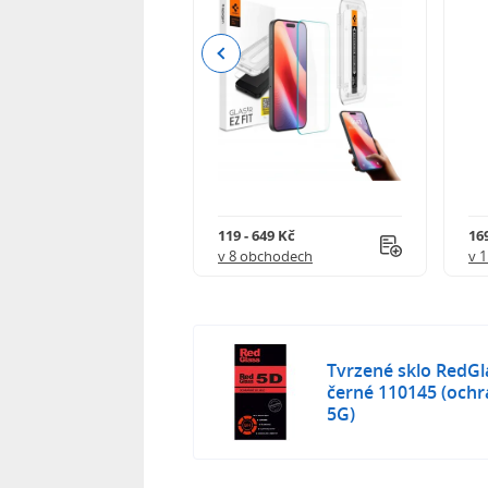
Previous
Kč
119 - 649 Kč
16
 obchodech
v 8 obchodech
v 
Tvrzené sklo RedG
černé 110145 (och
5G)