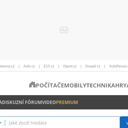
Iarena.cz
Auto.cz
E15.cz
iSport.cz
Doupě.cz
AutoRevue.
POČÍTAČE
MOBILY
TECHNIKA
HRY
A
DISKUZNÍ FÓRUM
VIDEO
PREMIUM