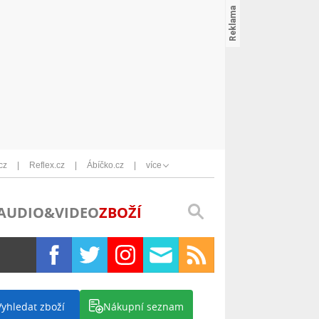
cz
Reflex.cz
Ábíčko.cz
více
AUDIO&VIDEO
ZBOŽÍ
Vyhledat zboží
Nákupní seznam