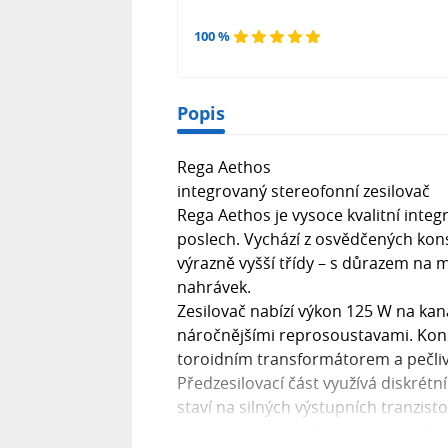
100 %
Popis
Rega Aethos
integrovaný stereofonní zesilovač
Rega Aethos je vysoce kvalitní inte
poslech. Vychází z osvědčených kons
výrazně vyšší třídy – s důrazem na m
nahrávek.
Zesilovač nabízí výkon 125 W na kaná
náročnějšími reprosoustavami. Kons
toroidním transformátorem a pečlivě
Předzesilovací část využívá diskrétn
staví na silných výstupních tranzist
Aethos je zesilovač pro posluchače, 