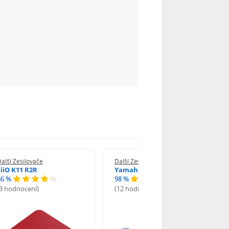
alší Zesilovače
Další Zesilovače
FiiO K11 R2R
Yamaha A-S501
86 %
98 %
(3 hodnocení)
(12 hodnocení)