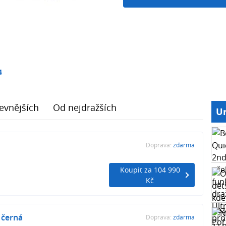
4
evnějších
Od nejdražších
Ur
Doprava:
zdarma
Koupit za 104 990
Kč
 černá
Doprava:
zdarma