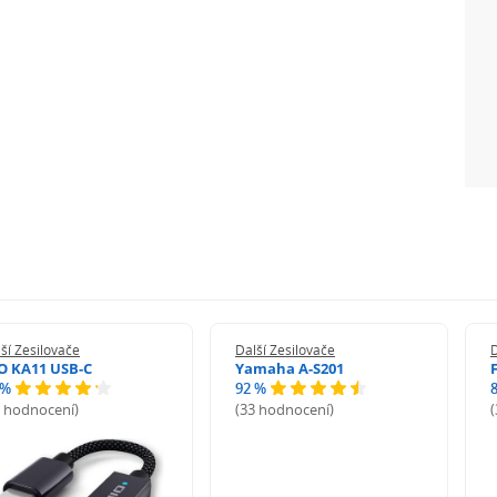
ii
ší Zesilovače
Další Zesilovače
D
iO KA11 USB-C
Yamaha A-S201
 %
92 %
1 hodnocení)
(33 hodnocení)