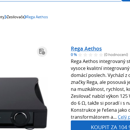
nty
Zesilovače
Rega Aethos
Rega Aethos
0 %
(0 hodnocení)
Rega Aethos integrovaný st
vysoce kvalitní integrovan
domácí poslech. Vychází z
značky Rega, ale posouvá je
na muzikálnost, rychlost, 
Zesilovač nabízí výkon 125
do 6 Ω, takže si poradí i s
Konstrukce je řešena jako 
transformátorem a...
Celý 
KOUPIT ZA 104 