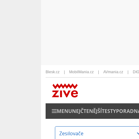
Blesk.cz
MobilMania.cz
AVmania.cz
DIG
MENU
NEJČTENĚJŠÍ
TESTY
PORADN
Zesilovače