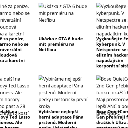
 za peníze,
Ukázka z GTA 6 bude
Vyzkoušejte č
armo nebo se
mít premiéru na
kyberpunk. V
Univerzální
Netflixu
Netspectre se
cloudová
elitním hacke
a a karetní
napadajícím
korporátní sít
 další na
Vybíráme nejlepší
Bose QuietCom
nový Ted Lasso
herní adaptace Pána
Gen přebírají 
ioness. Ale
prstenů. Moderní
dražších Ultra.
osluchače, kteří chtějí výkonný, muzikální a
m horory
pecky i historicky
prostorový zvu