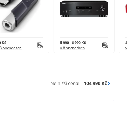
0 Kč
5 990 - 6 990 Kč
4
 out
 3 obchodech
v 8 obchodech
Nejnižší cena!
104 990 Kč