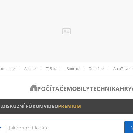
Iarena.cz
Auto.cz
E15.cz
iSport.cz
Doupě.cz
AutoRevue.
POČÍTAČE
MOBILY
TECHNIKA
HRY
A
DISKUZNÍ FÓRUM
VIDEO
PREMIUM