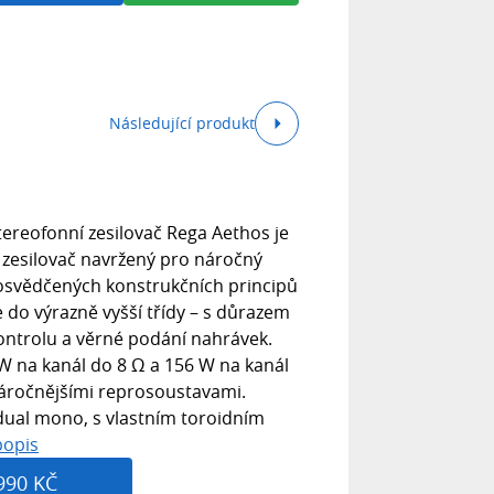
Následující produkt
ereofonní zesilovač Rega Aethos je
ý zesilovač navržený pro náročný
 osvědčených konstrukčních principů
 do výrazně vyšší třídy – s důrazem
kontrolu a věrné podání nahrávek.
 W na kanál do 8 Ω a 156 W na kanál
 náročnějšími reprosoustavami.
dual mono, s vlastním toroidním
popis
990 KČ