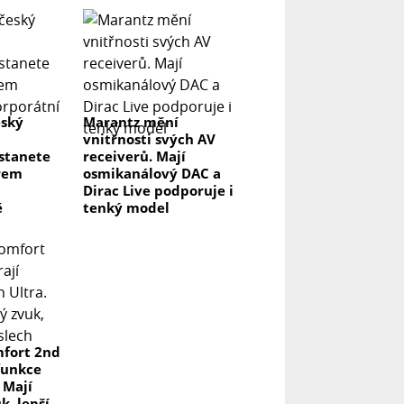
eský
Marantz mění
vnitřnosti svých AV
 stanete
receiverů. Mají
rem
osmikanálový DAC a
Dirac Live podporuje i
ě
tenký model
fort 2nd
funkce
 Mají
k, lepší