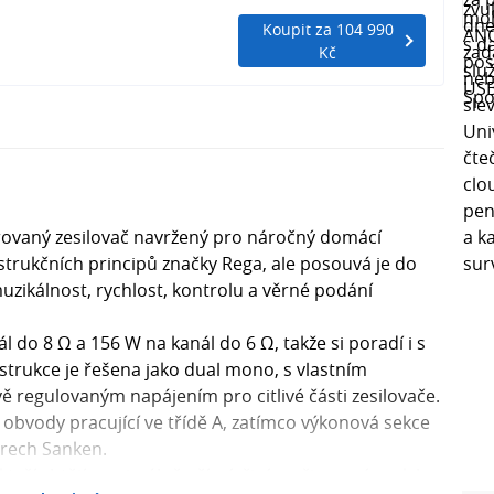
Koupit za 104 990
Kč
grovaný zesilovač navržený pro náročný domácí
trukčních principů značky Rega, ale posouvá je do
uzikálnost, rychlost, kontrolu a věrné podání
l do 8 Ω a 156 W na kanál do 6 Ω, takže si poradí i s
trukce je řešena jako dual mono, s vlastním
 regulovaným napájením pro citlivé části zesilovače.
í obvody pracující ve třídě A, zatímco výkonová sekce
orech Sanken.
kteří chtějí maximálně přímý, živý a přirozený zvuk bez