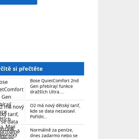
čitě si přečtěte
Bose QuietComfort 2nd
Gen přebírají funkce
dražších Ultra....
O2 má nový dětský tarif,
kde se data nezastaví.
Pořídit...
Normálně za peníze,
dnes zadarmo nebo se