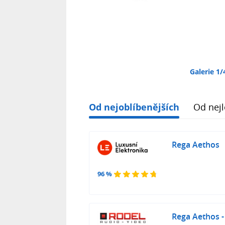
Galerie 1/
Od nejoblíbenějších
Od nejl
Rega Aethos
96 %
Rega Aethos -