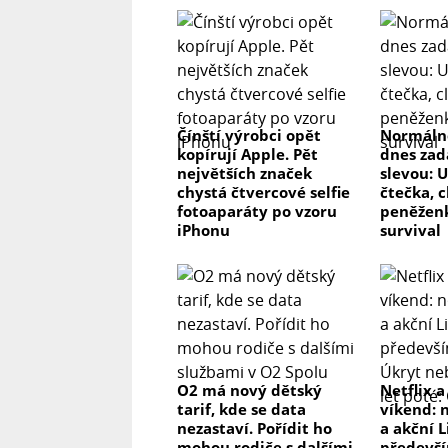
100 Ω
Rozměry
433 × 95 × 360 mm
Hmotnost
Čínští výrobci opět
Normálně
17,5 kg
kopírují Apple. Pět
dnes zad
největších značek
slevou: 
chystá čtvercové selfie
čtečka, 
Příkon
fotoaparáty po vzoru
peněženk
415 W
iPhonu
survival
Spotřeba ve vypnutém režimu
0,0 W
Dálkové ovládání
Ano
O2 má nový dětský
Netflix a
tarif, kde se data
víkend: 
Pro koho je Rega Aethos vhodný
nezastaví. Pořídit ho
a akční L
Rega Aethos je ideální pro náročné p
mohou rodiče s dalšími
předevší