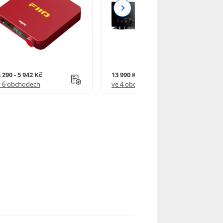
Next
 290 - 5 942 Kč
13 990 Kč
v 6 obchodech
ve 4 obchodech