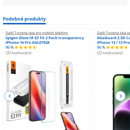
během několika hodin.
Pokud hledáte spolehlivou ochranu displeje iPhone 7
Podobné produkty
nebo 8 bez kompromisů v citlivosti nebo tloušťce,
REMAX Emperor Series 9D GL-32 je přímočará volba.
Další Tvrzená skla pro mobilní telefony
Další Tvrzená skla p
Sklo je skladem v ČR — můžete jej objednat ihned.
Spigen Glass tR EZ Fit 2 Pack transparency
AlzaGuard 2.5D Ca
iPhone 16 Pro AGL07928
iPhone 13 / 13 Pr
96 %
96 %
(33 hodnocení)
(25 hodnocení)
Previous
Next