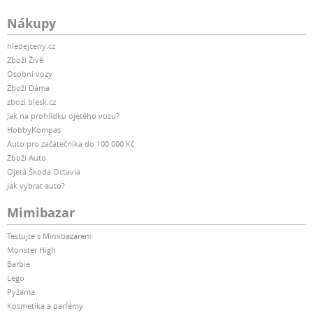
Nákupy
hledejceny.cz
Zboží Živě
Osobní vozy
Zboží Dáma
zbozi.blesk.cz
Jak na prohlídku ojetého vozu?
HobbyKompas
Auto pro začátečníka do 100 000 Kč
Zboží Auto
Ojetá Škoda Octavia
Jak vybrat auto?
Mimibazar
Testujte s Mimibazarem
Monster High
Barbie
Lego
Pyžama
Kosmetika a parfémy