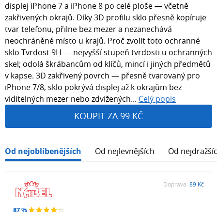
displej iPhone 7 a iPhone 8 po celé ploše — včetně
zakřivených okrajů. Díky 3D profilu sklo přesně kopíruje
tvar telefonu, přilne bez mezer a nezanechává
neochráněné místo u krajů. Proč zvolit toto ochranné
sklo Tvrdost 9H — nejvyšší stupeň tvrdosti u ochranných
skel; odolá škrábancům od klíčů, mincí i jiných předmětů
v kapse. 3D zakřivený povrch — přesně tvarovaný pro
iPhone 7/8, sklo pokrývá displej až k okrajům bez
viditelných mezer nebo zdvižených...
Celý popis
KOUPIT ZA 99 KČ
Od nejoblíbenějších
Od nejlevnějších
Od nejdražší
Doprava:
89 Kč
87 %