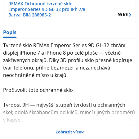
REMAX Ochranné tvrzené sklo
Emperor Series 9D GL-32 pro iPh 7/8
Barva: Bílá 288985-2
99 Kč
Popis
Tvrzené sklo REMAX Emperor Series 9D GL-32 chrání
displej iPhone 7 a iPhone 8 po celé ploše — včetně
zakřivených okrajů. Díky 3D profilu sklo přesně kopíruje
tvar telefonu, přilne bez mezer a nezanechává
neochráněné místo u krajů.
Proč zvolit toto ochranné sklo
Tvrdost 9H — nejvyšší stupeň tvrdosti u ochranných
skel; odolá škrábancům od klíčů, mincí i jiných předmětů
v kapse.
3D zakřivený povrch — přesně tvarovaný pro iPhone 7/8,
Zobrazit více
sklo pokrývá displej až k okrajům bez viditelných mezer