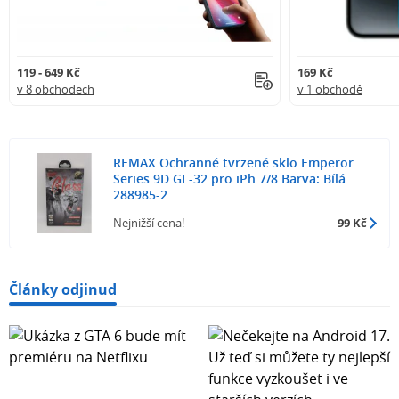
119 - 649 Kč
169 Kč
v 8 obchodech
v 1 obchodě
REMAX Ochranné tvrzené sklo Emperor
Series 9D GL-32 pro iPh 7/8 Barva: Bílá
288985-2
Nejnižší cena!
99 Kč
Články odjinud