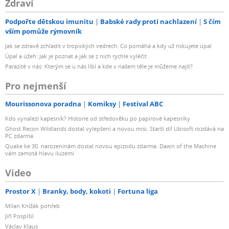
Zdraví
Podpořte dětskou imunitu
Babské rady proti nachlazení
S čím
vším pomůže rýmovník
Jak se zdravě zchladit v tropických vedrech: Co pomáhá a kdy už riskujete úpal
Úpal a úžeh: Jak je poznat a jak se z nich rychle vyléčit
Parazité v nás: Kterým se u nás líbí a kde v našem těle je můžeme najít?
Pro nejmenší
Mourissonova poradna
Komiksy
Festival ABC
Kdo vynalezl kapesník? Historie od středověku po papírové kapesníky
Ghost Recon Wildlands dostal vylepšení a novou misi. Starší díl Ubisoft rozdává na
PC zdarma
Quake ke 30. narozeninám dostal novou epizodu zdarma. Dawn of the Machine
vám zamotá hlavu iluzemi
Video
Prostor X
Branky, body, kokoti
Fortuna liga
Milan Knížák pohřeb
Jiří Pospíšil
Václav Klaus