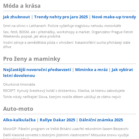
Móda a krása
Jak zhubnout
Trendy nehty pro jaro 2025
Nové make-up trendy
Smrt na silnici v Letňanech: Policie vyšetřuje tragickou nehodu motorkáře
Sex, fetiš, BDSM, ale i přednášky, workshopy a market. Organizátor Prague Fetish
Weekendu popsal, jak akce probíhá
Vodní zdroje a zemědělská půda v ohrožení: Katastrofální sucha přicházejí stále
dříve
Pro ženy a maminky
Nejčastější novoroční předsevzetí
Miminko a mráz
Jak vybírat
letní dovolenou
Okurková limonáda
RECEPT: Kynutý švestkový koláč s drobenkou. Klasika, se kterou zabodujete
Tohle nikdy neříkejte! Slova, kterými rodiče dětem ubližují ze všeho nejvíc
Auto-moto
Alko-kalkulačka
Rallye Dakar 2025
Dálniční známka 2025
MotoGP: Páteční program ve Velké Británii uzavřel rekordním časem Bezzecchi
Další klasická corvette s dobrými jízdními vlastnostmi? Mitsuoka znovu využije