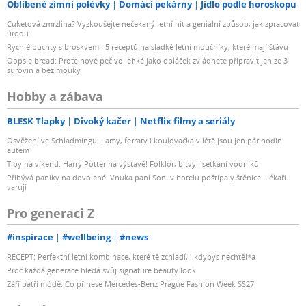
Oblíbené zimní polévky
Domácí pekárny
Jídlo podle horoskopu
Cuketová zmrzlina? Vyzkoušejte nečekaný letní hit a geniální způsob, jak zpracovat
úrodu
Rychlé buchty s broskvemi: 5 receptů na sladké letní moučníky, které mají šťávu
Oopsie bread: Proteinové pečivo lehké jako obláček zvládnete připravit jen ze 3
surovin a bez mouky
Hobby a zábava
BLESK Tlapky
Divoký kačer
Netflix filmy a seriály
Osvěžení ve Schladmingu: Lamy, ferraty i koulovačka v létě jsou jen pár hodin
autem
Tipy na víkend: Harry Potter na výstavě! Folklor, bitvy i setkání vodníků
Přibývá paniky na dovolené: Vnuka paní Soni v hotelu poštípaly štěnice! Lékaři
varují
Pro generaci Z
#inspirace
#wellbeing
#news
RECEPT: Perfektní letní kombinace, které tě zchladí, i kdybys nechtěl*a
Proč každá generace hledá svůj signature beauty look
Září patří módě: Co přinese Mercedes-Benz Prague Fashion Week SS27