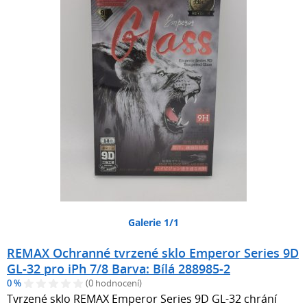
Galerie 1/1
REMAX Ochranné tvrzené sklo Emperor Series 9D
GL-32 pro iPh 7/8 Barva: Bílá 288985-2
0 %
(0 hodnocení)
Tvrzené sklo REMAX Emperor Series 9D GL-32 chrání