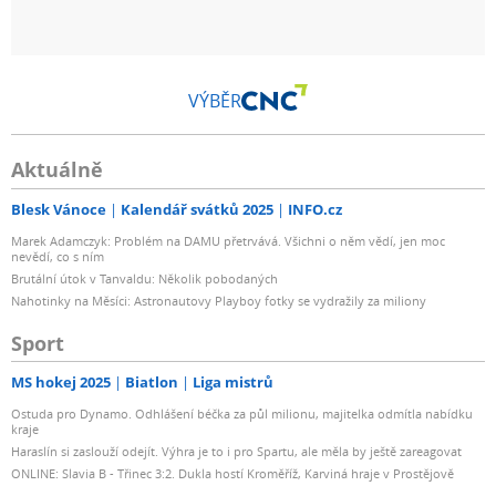
VÝBĚR
Aktuálně
Blesk Vánoce
Kalendář svátků 2025
INFO.cz
Marek Adamczyk: Problém na DAMU přetrvává. Všichni o něm vědí, jen moc
nevědí, co s ním
Brutální útok v Tanvaldu: Několik pobodaných
Nahotinky na Měsíci: Astronautovy Playboy fotky se vydražily za miliony
Sport
MS hokej 2025
Biatlon
Liga mistrů
Ostuda pro Dynamo. Odhlášení béčka za půl milionu, majitelka odmítla nabídku
kraje
Haraslín si zaslouží odejít. Výhra je to i pro Spartu, ale měla by ještě zareagovat
ONLINE: Slavia B - Třinec 3:2. Dukla hostí Kroměříž, Karviná hraje v Prostějově