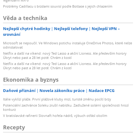
legendární MX-5
Problémy Cadillacu s brzdami souvisí podle Bottase s jejich chlazením
Věda a technika
Nejlepší chytré hodinky
Nejlepší telefony
Nejlepší VPN –
srovnání
Microsoft se nepoučil. Ve Windows potichu instaluje OneDrive Photos, které nelze
odinstalovat
Netflix a další na víkend: nový Ted Lasso a akční Lioness. Ale především horory
Úkryt nebo past a 28 let poté: Chrám z kostí
Netflix a další na víkend: nový Ted Lasso a akční Lioness. Ale především horory
Úkryt nebo past a 28 let poté: Chrám z kostí
Ekonomika a byznys
Daňové přiznání
Novela zákoníku práce
Nadace EPCG
Itálie vyklízí pláže. První plážové kluby mizí, turisté změnu pocítí brzy
Potenciální zachránce Soleku zrušil nabídku. Zadlužené solární společnosti hrozí
konkurz
V bratislavské rafinerii Slovnaft hořela nádrž, výbuch otřásl okolím
Recepty