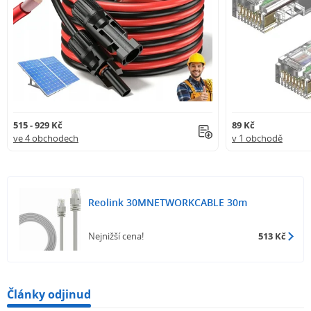
515 - 929 Kč
89 Kč
ve 4 obchodech
v 1 obchodě
Reolink 30MNETWORKCABLE 30m
Nejnižší cena!
513 Kč
Články odjinud