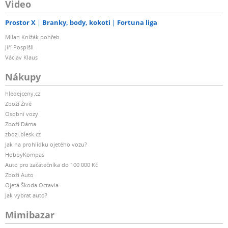
Video
Prostor X
Branky, body, kokoti
Fortuna liga
Milan Knížák pohřeb
Jiří Pospíšil
Václav Klaus
Nákupy
hledejceny.cz
Zboží Živě
Osobní vozy
Zboží Dáma
zbozi.blesk.cz
Jak na prohlídku ojetého vozu?
HobbyKompas
Auto pro začátečníka do 100 000 Kč
Zboží Auto
Ojetá Škoda Octavia
Jak vybrat auto?
Mimibazar