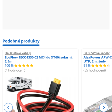
Podobné produkty
Další Síťové kabely
Další Síťové kabely
EcoFlow 1ECO1330-02 MC4 do XT60i solární,
AlzaPower APW-C
2,5m
UTP, 2m, šedý
100 %
91 %
(4 hodnocení)
(55 hodnocení)
Previous
Next