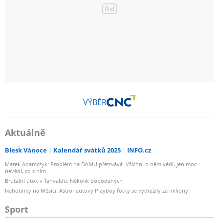
VÝBĚR
Aktuálně
Blesk Vánoce
Kalendář svátků 2025
INFO.cz
Marek Adamczyk: Problém na DAMU přetrvává. Všichni o něm vědí, jen moc
nevědí, co s ním
Brutální útok v Tanvaldu: Několik pobodaných
Nahotinky na Měsíci: Astronautovy Playboy fotky se vydražily za miliony
Sport