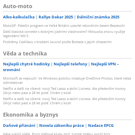
Auto-moto
Alko-kalkulačka
Rallye Dakar 2025
Dálniční známka 2025
MotoGP: Páteční program ve Velké Británii uzavřel rekordním časem Bezzecchi
Další klasická corvette s dobrými jízdními vlastnostmi? Mitsuoka znovu využije
legendární MX-5
Problémy Cadillacu s brzdami souvisí podle Bottase s jejich chlazením
Věda a technika
Nejlepší chytré hodinky
Nejlepší telefony
Nejlepší VPN –
srovnání
Microsoft se nepoučil. Ve Windows potichu instaluje OneDrive Photos, které nelze
odinstalovat
Netflix a další na víkend: nový Ted Lasso a akční Lioness. Ale především horory
Úkryt nebo past a 28 let poté: Chrám z kostí
Netflix a další na víkend: nový Ted Lasso a akční Lioness. Ale především horory
Úkryt nebo past a 28 let poté: Chrám z kostí
Ekonomika a byznys
Daňové přiznání
Novela zákoníku práce
Nadace EPCG
Itálie vyklízí pláže. První plážové kluby mizí, turisté změnu pocítí brzy