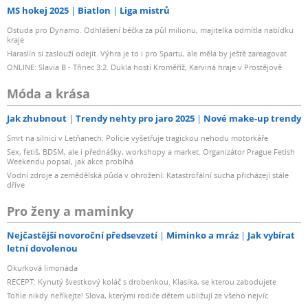
MS hokej 2025
Biatlon
Liga mistrů
Ostuda pro Dynamo. Odhlášení béčka za půl milionu, majitelka odmítla nabídku
kraje
Haraslín si zaslouží odejít. Výhra je to i pro Spartu, ale měla by ještě zareagovat
ONLINE: Slavia B - Třinec 3:2. Dukla hostí Kroměříž, Karviná hraje v Prostějově
Móda a krása
Jak zhubnout
Trendy nehty pro jaro 2025
Nové make-up trendy
Smrt na silnici v Letňanech: Policie vyšetřuje tragickou nehodu motorkáře
Sex, fetiš, BDSM, ale i přednášky, workshopy a market. Organizátor Prague Fetish
Weekendu popsal, jak akce probíhá
Vodní zdroje a zemědělská půda v ohrožení: Katastrofální sucha přicházejí stále
dříve
Pro ženy a maminky
Nejčastější novoroční předsevzetí
Miminko a mráz
Jak vybírat
letní dovolenou
Okurková limonáda
RECEPT: Kynutý švestkový koláč s drobenkou. Klasika, se kterou zabodujete
Tohle nikdy neříkejte! Slova, kterými rodiče dětem ubližují ze všeho nejvíc