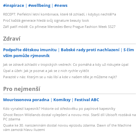
#inspirace
#wellbeing
#news
RECEPT: Perfektní letní kombinace, které tě zchladí, i kdybys nechtěl*a
Proč každá generace hledá svůj signature beauty look
Září patří módě: Co přinese Mercedes-Benz Prague Fashion Week SS27
Zdraví
Podpořte dětskou imunitu
Babské rady proti nachlazení
S čím
vším pomůže rýmovník
Jak se zdravě zchladit v tropických vedrech: Co pomáhá a kdy už riskujete úpal
Úpal a úžeh: Jak je poznat a jak se z nich rychle vyléčit
Parazité v nás: Kterým se u nás líbí a kde v našem těle je můžeme najít?
Pro nejmenší
Mourissonova poradna
Komiksy
Festival ABC
Kdo vynalezl kapesník? Historie od středověku po papírové kapesníky
Ghost Recon Wildlands dostal vylepšení a novou misi. Starší díl Ubisoft rozdává na
PC zdarma
Quake ke 30. narozeninám dostal novou epizodu zdarma. Dawn of the Machine
vám zamotá hlavu iluzemi