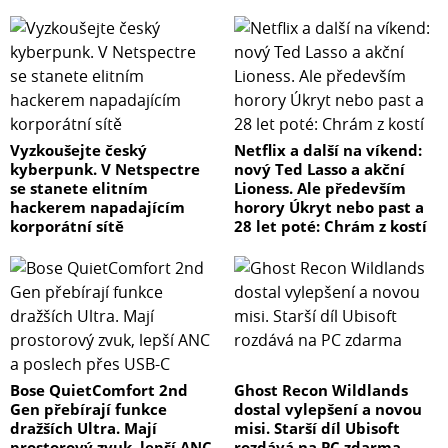
Vyzkoušejte český
Netflix a další na víkend:
kyberpunk. V Netspectre
nový Ted Lasso a akční
se stanete elitním
Lioness. Ale především
hackerem napadajícím
horory Úkryt nebo past a
korporátní sítě
28 let poté: Chrám z kostí
Bose QuietComfort 2nd
Ghost Recon Wildlands
Gen přebírají funkce
dostal vylepšení a novou
dražších Ultra. Mají
misi. Starší díl Ubisoft
prostorový zvuk, lepší ANC
rozdává na PC zdarma