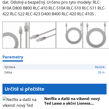
dat. Odolný a bezpečný. Určeno pro tyto modely: RLC-
810A D800 B800 RLC-410 RLC-510A RLC-510 RLC-511 RLC-
422 RLC-522 RLC-423 D400 B400 RLC-420 RLC-410S .
Parametry
Výrobce
Reolink
Délka
30 m
Určitě si přečtěte
Netflix a další na víkend: nový
Ted Lasso a akční Lioness....