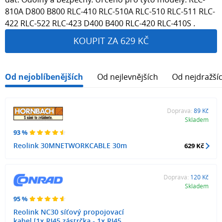
810A D800 B800 RLC-410 RLC-510A RLC-510 RLC-511 RLC-
422 RLC-522 RLC-423 D400 B400 RLC-420 RLC-410S .
KOUPIT ZA 629 KČ
Od nejoblíbenějších
Od nejlevnějších
Od nejdražší
Doprava:
89 Kč
Skladem
93 %
Reolink 30MNETWORKCABLE 30m
629 Kč
Doprava:
120 Kč
Skladem
95 %
Reolink NC30 síťový propojovací
kabel [1x RJ45 zástrčka - 1x RJ45