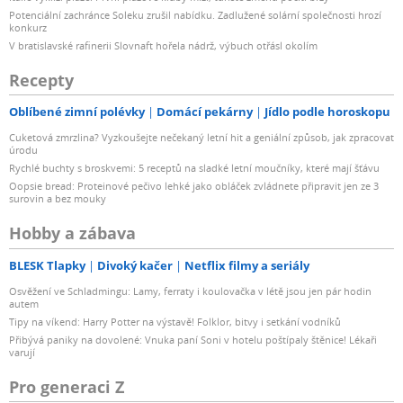
Potenciální zachránce Soleku zrušil nabídku. Zadlužené solární společnosti hrozí
konkurz
V bratislavské rafinerii Slovnaft hořela nádrž, výbuch otřásl okolím
Recepty
Oblíbené zimní polévky
Domácí pekárny
Jídlo podle horoskopu
Cuketová zmrzlina? Vyzkoušejte nečekaný letní hit a geniální způsob, jak zpracovat
úrodu
Rychlé buchty s broskvemi: 5 receptů na sladké letní moučníky, které mají šťávu
Oopsie bread: Proteinové pečivo lehké jako obláček zvládnete připravit jen ze 3
surovin a bez mouky
Hobby a zábava
BLESK Tlapky
Divoký kačer
Netflix filmy a seriály
Osvěžení ve Schladmingu: Lamy, ferraty i koulovačka v létě jsou jen pár hodin
autem
Tipy na víkend: Harry Potter na výstavě! Folklor, bitvy i setkání vodníků
Přibývá paniky na dovolené: Vnuka paní Soni v hotelu poštípaly štěnice! Lékaři
varují
Pro generaci Z