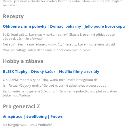
Dostali jste dům a chcete ho prodat? Pozor na detail, který vás bude stát majlant
na daních
Recepty
Oblíbené zimní polévky
Domácí pekárny
Jídlo podle horoskopu
Svěží letní saláty, které vás v horku neunaví: Zkuste k zelenině přidat ovoce,
výsledek vás mile překvapí!
Nejlepší nálev na nakládané okurky: Čtyři recepty, které musíte letos zkusit!
Proč jíst cottage každý den? Tady je 7 překvapivých důvodů
Hobby a zábava
BLESK Tlapky
Divoký kačer
Netflix filmy a seriály
OBRAZEM: Modré slzy na Tchaj-wanu mění moře v magickou říši
Jan Faltus: Vždycky mně přišlo trošku zvrhlé splachovat pitnou vodou
Zapomeňte na rozpálené Středomoří! Zamiřte na pohádkovou pláž se zlatým
pískem do Walesu
Pro generaci Z
#inspirace
#wellbeing
#news
Jak funguje vztah Lva a Vodnáře?