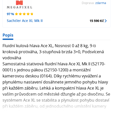
Doprava:
zdarma
97 %
Sachtler Ace XL Mk II
15 590 Kč
Popis
Fluidní kulová hlava Ace XL, Nosnost 0 až 8 kg, 9-ti
kroková protiváha, 3-stupňová brzda 3+0, Podsvícená
vodováha
Samostatná stativová fluidní hlava Ace XL Mk II (S2170-
0001) s jednou pákou (S2150-1200) a montážní
kamerovou deskou (0164). Díky rychlému vyvážení a
plynulému nastavení dosáhnete jemného pohybu hlavy
při každém záběru. Lehká a kompaktní hlava Ace XL je
vaším průvodcem od městské džungle až po divočinu. Se
systémem Ace XL se stabilita a plynulost pohybu dostaví
při každém záběru, od jednoduchého umístění kamery
díky značkám na montážní destičce, vícekrokovému