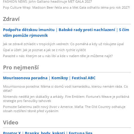
FASHION NEWS: John Galliano headlinuje MET GALA 2027
Pop Culture Wrap: Madison Beer řekla ano a Met Gala odhalilo téma pro rok 2027!
Zdraví
Podpořte dětskou imunitu
Babské rady proti nachlazení
S čím
vším pomůže rýmovník
Jak se zdravě zchladit v tropických vedrech: Co pomáhá a kdy už riskujete úpal
Úpal a úžeh: Jak je poznat a jak se z nich rychle vyléčit
Parazité v nás: Kterým se u nás líbí a kde v našem těle je můžeme najít?
Pro nejmenší
Mourissonova poradna
Komiksy
Festival ABC
Mourrisonova poradna: Máma si domů vodí kamarádku, kterou nemám ráda. Co
dělat?
Nintendo nedělá jen skákačky a arkády. Fire Emblem: Fortune's Weave je pořádná
strategie pro fanoušky tahovek
Pomozte Salierimu začít nový život v Americe. Mafia: The Old Country odhaluje
obsah rozšíření těsně před vydáním
Video
Prostor X
Branky, body, kokoti
Fortuna liga