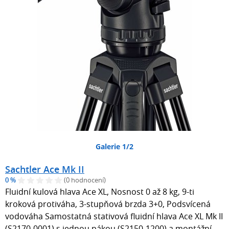
Galerie 1/2
Sachtler Ace Mk II
0 %
(0 hodnocení)
Fluidní kulová hlava Ace XL, Nosnost 0 až 8 kg, 9-ti
kroková protiváha, 3-stupňová brzda 3+0, Podsvícená
vodováha Samostatná stativová fluidní hlava Ace XL Mk II
(S2170-0001) s jednou pákou (S2150-1200) a montážní