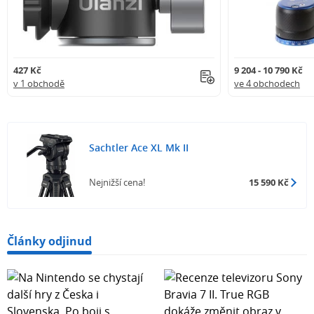
427 Kč
9 204 - 10 790 Kč
v 1 obchodě
ve 4 obchodech
Sachtler Ace XL Mk II
Nejnižší cena!
15 590 Kč
Články odjinud