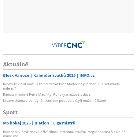
VÝBĚR
Aktuálně
Blesk Vánoce
Kalendář svátků 2025
INFO.cz
Kdyby to dělal muž, je to predátor! Proč Madonně prochází o 30 let mladší
milenci?
Radost v rodině Petra Macinky: Polibky a růžová oslava!
Krvavé drama v Londýně: Útočnice pobodala čtyři muže nůžkami
Sport
MS hokej 2025
Biatlon
Liga mistrů
Brabenec v Brně znovu oživí silnou rodinnou značku. Vegas? Kasina šla úplně
mimo mě