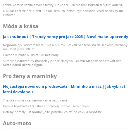
Etická komise rozdala tvrdé tresty: Dokonce i 30 měsíců! Pokazil si Šigut kariéru?
Okuliar zpět ve hře o NHL: Čekal jsem, co Pittsburgh nabídne. Vrátí se někdy do
Hradce?
Móda a krása
Jak zhubnout
Trendy nehty pro jaro 2025
Nové make-up trendy
Nejpomalejší koncert světa! Dva a půl roku čekali nadšenci na další akord, varhany
mají hrát přes 600 let
Havárie v Praze 6: Tisíce lidí bez vody!
Skromné narozeniny manželky prince Harryho: Oslavu Meghan sabotovali psi!
Místo dárků ukázala figuru
Pro ženy a maminky
Nejčastější novoroční předsevzetí
Miminko a mráz
Jak vybírat
letní dovolenou
Thajské nudle s červeným kari a paprikami
Kamila Nývltová (37): Občas potřebuji mít ve všem pravdu...
Děti by neměly jíst houby! Je to pravda? Záleží na věku a množství
Auto-moto