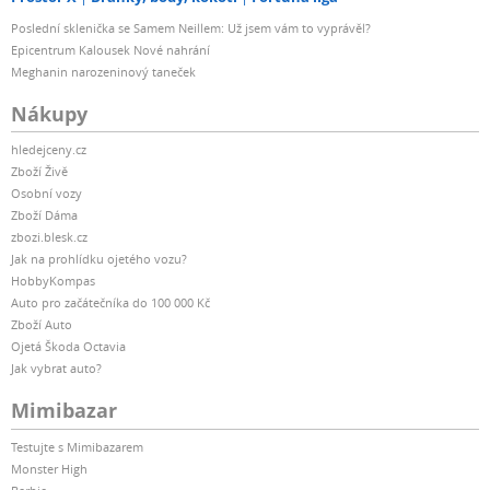
Poslední sklenička se Samem Neillem: Už jsem vám to vyprávěl?
Epicentrum Kalousek Nové nahrání
Meghanin narozeninový taneček
Nákupy
hledejceny.cz
Zboží Živě
Osobní vozy
Zboží Dáma
zbozi.blesk.cz
Jak na prohlídku ojetého vozu?
HobbyKompas
Auto pro začátečníka do 100 000 Kč
Zboží Auto
Ojetá Škoda Octavia
Jak vybrat auto?
Mimibazar
Testujte s Mimibazarem
Monster High