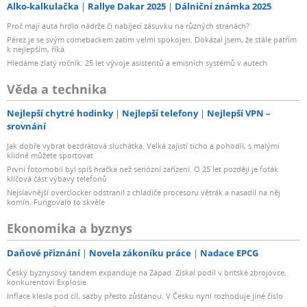
Alko-kalkulačka
Rallye Dakar 2025
Dálniční známka 2025
Proč mají auta hrdlo nádrže či nabíjecí zásuvku na různých stranách?
Pérez je se svým comebackem zatím velmi spokojen. Dokázal jsem, že stále patřím
k nejlepším, říká
Hledáme zlatý ročník: 25 let vývoje asistentů a emisních systémů v autech
Věda a technika
Nejlepší chytré hodinky
Nejlepší telefony
Nejlepší VPN –
srovnání
Jak dobře vybrat bezdrátová sluchátka. Velká zajistí ticho a pohodlí, s malými
klidně můžete sportovat
První fotomobil byl spíš hračka než seriózní zařízení. O 25 let později je foťák
klíčová část výbavy telefonů
Nejslavnější overclocker odstranil z chladiče procesoru větrák a nasadil na něj
komín. Fungovalo to skvěle
Ekonomika a byznys
Daňové přiznání
Novela zákoníku práce
Nadace EPCG
Český byznysový tandem expanduje na Západ. Získal podíl v britské zbrojovce,
konkurentovi Explosie
Inflace klesla pod cíl, sazby přesto zůstanou. V Česku nyní rozhoduje jiné číslo