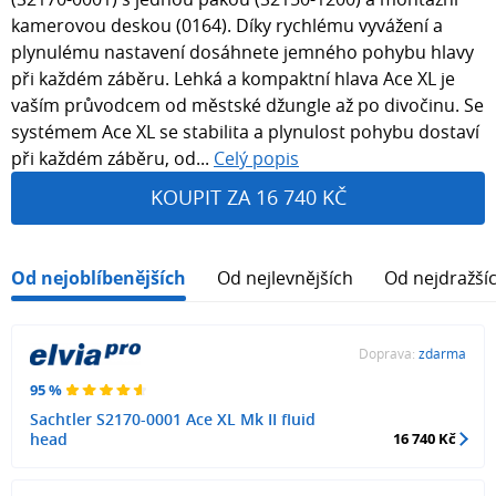
kamerovou deskou (0164). Díky rychlému vyvážení a
plynulému nastavení dosáhnete jemného pohybu hlavy
při každém záběru. Lehká a kompaktní hlava Ace XL je
vaším průvodcem od městské džungle až po divočinu. Se
systémem Ace XL se stabilita a plynulost pohybu dostaví
při každém záběru, od...
Celý popis
KOUPIT ZA 16 740 KČ
Od nejoblíbenějších
Od nejlevnějších
Od nejdražší
Doprava:
zdarma
95 %
Sachtler S2170-0001 Ace XL Mk II fluid
head
16 740 Kč