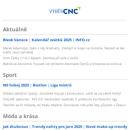
VÝBĚR
Aktuálně
Blesk Vánoce
Kalendář svátků 2025
INFO.cz
Marek Adamczyk: Jsem z něj zklamaný. Klempíř si hraje na ministra. Nestačí se tak
tvářit, musí zamakat
Smrt Češky (†14) v Alpách: Zemřela při túře s rodiči
Babišova dovolená: Kousek od oblíbené destinace Čechů a Onassisova ostrova
Sport
MS hokej 2025
Biatlon
Liga mistrů
Střední záložníci Sparty: Sochůrek bojuje s konkurencí, udrží se na Letné Hollý?
ONLINE: Jablonec - RFS 0:0. Severočeši rozehráli 3. předkolo Konferenční ligy
Transfer za tři miliardy do Realu Madrid: Diomande měl před lety působit v Česku!
Móda a krása
Jak zhubnout
Trendy nehty pro jaro 2025
Nové make-up trendy