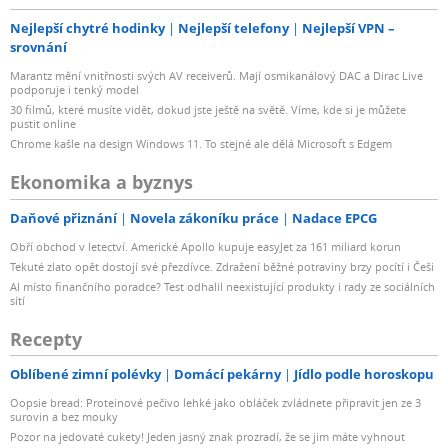
Nejlepší chytré hodinky
Nejlepší telefony
Nejlepší VPN –
srovnání
Marantz mění vnitřnosti svých AV receiverů. Mají osmikanálový DAC a Dirac Live
podporuje i tenký model
30 filmů, které musíte vidět, dokud jste ještě na světě. Víme, kde si je můžete
pustit online
Chrome kašle na design Windows 11. To stejné ale dělá Microsoft s Edgem
Ekonomika a byznys
Daňové přiznání
Novela zákoníku práce
Nadace EPCG
Obří obchod v letectví. Americké Apollo kupuje easyJet za 161 miliard korun
Tekuté zlato opět dostojí své přezdívce. Zdražení běžné potraviny brzy pocítí i Češi
AI místo finančního poradce? Test odhalil neexistující produkty i rady ze sociálních
sítí
Recepty
Oblíbené zimní polévky
Domácí pekárny
Jídlo podle horoskopu
Oopsie bread: Proteinové pečivo lehké jako obláček zvládnete připravit jen ze 3
surovin a bez mouky
Pozor na jedovaté cukety! Jeden jasný znak prozradí, že se jim máte vyhnout