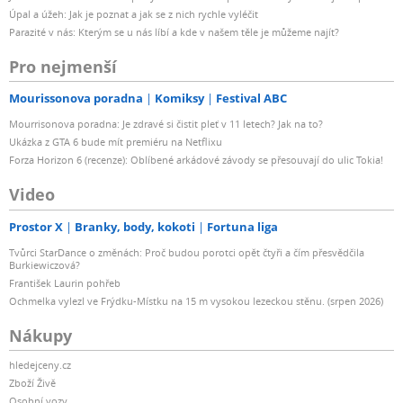
Úpal a úžeh: Jak je poznat a jak se z nich rychle vyléčit
Parazité v nás: Kterým se u nás líbí a kde v našem těle je můžeme najít?
Pro nejmenší
Mourissonova poradna
Komiksy
Festival ABC
Mourrisonova poradna: Je zdravé si čistit pleť v 11 letech? Jak na to?
Ukázka z GTA 6 bude mít premiéru na Netflixu
Forza Horizon 6 (recenze): Oblíbené arkádové závody se přesouvají do ulic Tokia!
Video
Prostor X
Branky, body, kokoti
Fortuna liga
Tvůrci StarDance o změnách: Proč budou porotci opět čtyři a čím přesvědčila
Burkiewiczová?
František Laurin pohřeb
Ochmelka vylezl ve Frýdku-Místku na 15 m vysokou lezeckou stěnu. (srpen 2026)
Nákupy
hledejceny.cz
Zboží Živě
Osobní vozy