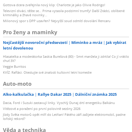
Gottova dcera zveřejnila nový klip: Charlotte je jako Olivie Rodrigo!
Televizní diváci, těšte se... Prima vytasila podzimní trumfy! Další Zrádci, oblíbené
kriminálky a žhavé novinky...
Milionový spor s DPP uzavřen? Nejvyšší soud odmítl dovolání Rencaru
Pro ženy a maminky
Nejčastější novoroční předsevzetí
Miminko a mráz
Jak vybírat
letní dovolenou
Hlasatelka a moderátorka Saskia Burešová (80) - Smrt manžela ji zdrtila! Co jí vrátilo
chuť žít?
Veggie Burritos
KVÍZ: Rafťáci. Otestujte své znalosti kultovní letní komedie
Auto-moto
Alko-kalkulačka
Rallye Dakar 2025
Dálniční známka 2025
Dacia, Ford i Suzuki zastavují linky. Vyschlý Dunaj drtí energetiku Balkánu
Vítězové a poražení po první polovině sezóny 2026
Jízdy Světa motorů opět míří do Letňan! Pátého září zažijete elektromobil, padne
loňský rekord?
Věda a technika