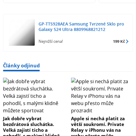
GP-TTS928AEA Samsung Tvrzené Sklo pro
Galaxy S24 Ultra 8809968821212
Nejnižší cena!
199 Kč
Články odjinud
Jak dobře vybrat
Apple si nechá platit za
bezdrátová sluchátka.
větší soukromí. Private
Velká zajistí ticho a
Relay v iPhonu vás na
pohodlí, s malými klidně
webu přesto může