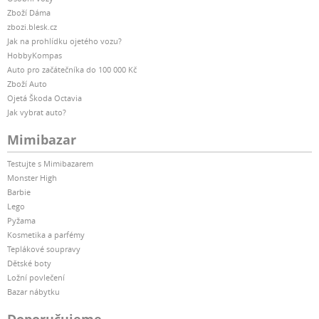
Zboží Dáma
zbozi.blesk.cz
Jak na prohlídku ojetého vozu?
HobbyKompas
Auto pro začátečníka do 100 000 Kč
Zboží Auto
Ojetá Škoda Octavia
Jak vybrat auto?
Mimibazar
Testujte s Mimibazarem
Monster High
Barbie
Lego
Pyžama
Kosmetika a parfémy
Teplákové soupravy
Dětské boty
Ložní povlečení
Bazar nábytku
Doporučujeme