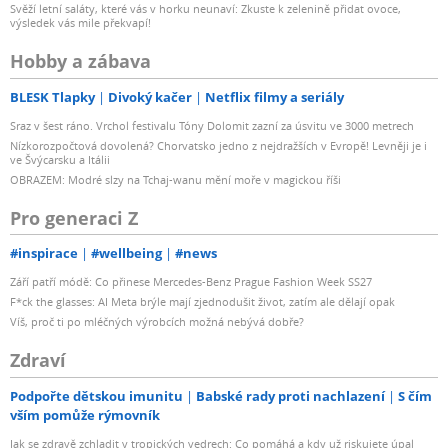
Svěží letní saláty, které vás v horku neunaví: Zkuste k zelenině přidat ovoce,
výsledek vás mile překvapí!
Hobby a zábava
BLESK Tlapky
Divoký kačer
Netflix filmy a seriály
Sraz v šest ráno. Vrchol festivalu Tóny Dolomit zazní za úsvitu ve 3000 metrech
Nízkorozpočtová dovolená? Chorvatsko jedno z nejdražších v Evropě! Levněji je i
ve Švýcarsku a Itálii
OBRAZEM: Modré slzy na Tchaj-wanu mění moře v magickou říši
Pro generaci Z
#inspirace
#wellbeing
#news
Září patří módě: Co přinese Mercedes-Benz Prague Fashion Week SS27
F*ck the glasses: AI Meta brýle mají zjednodušit život, zatím ale dělají opak
Víš, proč ti po mléčných výrobcích možná nebývá dobře?
Zdraví
Podpořte dětskou imunitu
Babské rady proti nachlazení
S čím
vším pomůže rýmovník
Jak se zdravě zchladit v tropických vedrech: Co pomáhá a kdy už riskujete úpal