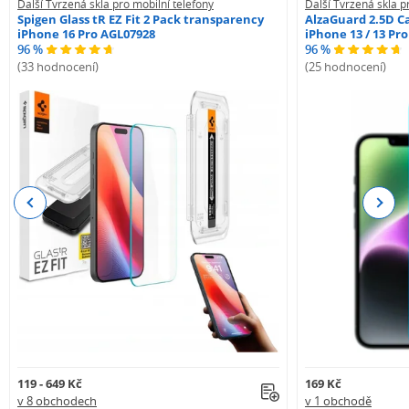
Další Tvrzená skla pro mobilní telefony
Další Tvrzená skla p
Spigen Glass tR EZ Fit 2 Pack transparency
AlzaGuard 2.5D Ca
iPhone 16 Pro AGL07928
iPhone 13 / 13 Pr
96 %
96 %
(33 hodnocení)
(25 hodnocení)
Previous
Next
119 - 649 Kč
169 Kč
v 8 obchodech
v 1 obchodě