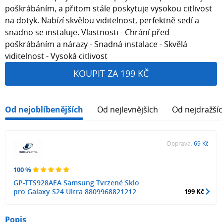
poškrábáním, a přitom stále poskytuje vysokou citlivost
na dotyk. Nabízí skvělou viditelnost, perfektně sedí a
snadno se instaluje. Vlastnosti - Chrání před
poškrábáním a nárazy - Snadná instalace - Skvělá
viditelnost - Vysoká citlivost
KOUPIT ZA 199 KČ
Od nejoblíbenějších
Od nejlevnějších
Od nejdražší
Doprava:
69 Kč
100 %
GP-TTS928AEA Samsung Tvrzené Sklo
pro Galaxy S24 Ultra 8809968821212
199 Kč
Popis