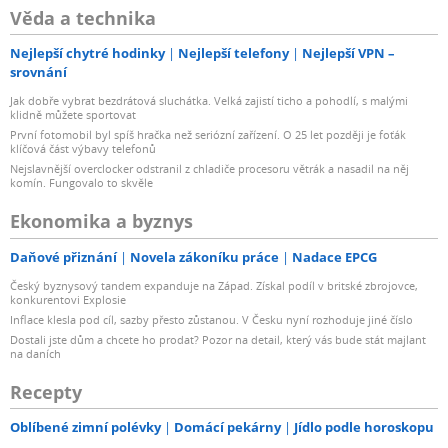
Věda a technika
Nejlepší chytré hodinky
Nejlepší telefony
Nejlepší VPN –
srovnání
Jak dobře vybrat bezdrátová sluchátka. Velká zajistí ticho a pohodlí, s malými
klidně můžete sportovat
První fotomobil byl spíš hračka než seriózní zařízení. O 25 let později je foťák
klíčová část výbavy telefonů
Nejslavnější overclocker odstranil z chladiče procesoru větrák a nasadil na něj
komín. Fungovalo to skvěle
Ekonomika a byznys
Daňové přiznání
Novela zákoníku práce
Nadace EPCG
Český byznysový tandem expanduje na Západ. Získal podíl v britské zbrojovce,
konkurentovi Explosie
Inflace klesla pod cíl, sazby přesto zůstanou. V Česku nyní rozhoduje jiné číslo
Dostali jste dům a chcete ho prodat? Pozor na detail, který vás bude stát majlant
na daních
Recepty
Oblíbené zimní polévky
Domácí pekárny
Jídlo podle horoskopu