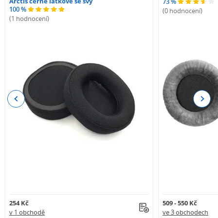
Arctis černé látkové se švy
73 %
100 %
(0 hodnocení)
(1 hodnocení)
Previous
Next
254 Kč
509 - 550 Kč
v 1 obchodě
ve 3 obchodech