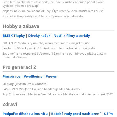
Svěží letní saláty, které vás v horku neunaví: Zkuste k zelenině přidat ovoce,
výsledek vás mile překvapí!
Nejlepší nálev na nakládané okurky: Čtyři recepty, které musíte letos zkusit!
Proč jíst cottage každý den? Tady je 7 překvapivých důvodů
Hobby a zábava
BLESK Tlapky
Divoký kačer
Netflix filmy a seriály
OBRAZEM: Modré slzy na Tchaj-wanu mění moře v magickou říši
Jan Faltus: Vždycky mně přišlo trošku zvrhlé splachovat pitnou vodou
Zapomeňte na rozpálené Středomoří! Zamiřte na pohádkovou pláž se zlatým
pískem do Walesu
Pro generaci Z
#inspirace
#wellbeing
#news
Jak funguje vztah Lva a Vodnáře?
FASHION NEWS: John Galliano headlinuje MET GALA 2027
Pop Culture Wrap: Madison Beer řekla ano a Met Gala odhalilo téma pro rok 2027!
Zdraví
Podpořte dětskou imunitu
Babské rady proti nachlazení
S čím