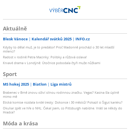
VÝBĚR
Aktuálně
Blesk Vánoce
Kalendář svátků 2025
INFO.cz
Kdyby to dělal muž, je to predátor! Proč Madonně prochází o 30 let mladší
milenci?
Radost v rodině Petra Macinky: Polibky a růžová oslava!
Krvavé drama v Londýně: Útočnice pobodala čtyři muže nůžkami
Sport
MS hokej 2025
Biatlon
Liga mistrů
Brabenec v Brně znovu oživí silnou rodinnou značku. Vegas? Kasina šla úplně
mimo mě
Etická komise rozdala tvrdé tresty: Dokonce i 30 měsíců! Pokazil si Šigut kariéru?
Okuliar zpět ve hře o NHL: Čekal jsem, co Pittsburgh nabídne. Vrátí se někdy do
Hradce?
Móda a krása