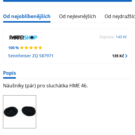
Od nejoblíbenějších
Od nejlevnějších
Od nejdražší
Doprava:
145 Kč
100 %
Sennheiser ZQ 587971
135 Kč
Popis
Náušníky (pár) pro sluchátka HME 46.