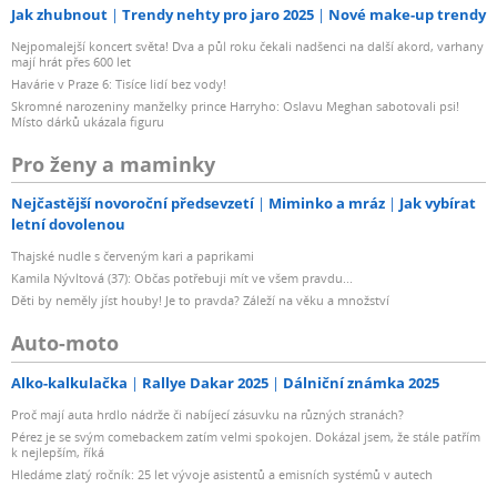
Jak zhubnout
Trendy nehty pro jaro 2025
Nové make-up trendy
Nejpomalejší koncert světa! Dva a půl roku čekali nadšenci na další akord, varhany
mají hrát přes 600 let
Havárie v Praze 6: Tisíce lidí bez vody!
Skromné narozeniny manželky prince Harryho: Oslavu Meghan sabotovali psi!
Místo dárků ukázala figuru
Pro ženy a maminky
Nejčastější novoroční předsevzetí
Miminko a mráz
Jak vybírat
letní dovolenou
Thajské nudle s červeným kari a paprikami
Kamila Nývltová (37): Občas potřebuji mít ve všem pravdu...
Děti by neměly jíst houby! Je to pravda? Záleží na věku a množství
Auto-moto
Alko-kalkulačka
Rallye Dakar 2025
Dálniční známka 2025
Proč mají auta hrdlo nádrže či nabíjecí zásuvku na různých stranách?
Pérez je se svým comebackem zatím velmi spokojen. Dokázal jsem, že stále patřím
k nejlepším, říká
Hledáme zlatý ročník: 25 let vývoje asistentů a emisních systémů v autech