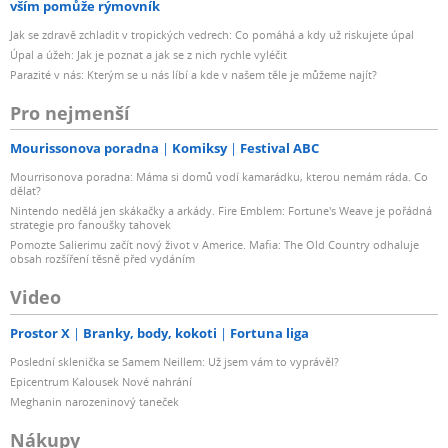
vším pomůže rýmovník
Jak se zdravě zchladit v tropických vedrech: Co pomáhá a kdy už riskujete úpal
Úpal a úžeh: Jak je poznat a jak se z nich rychle vyléčit
Parazité v nás: Kterým se u nás líbí a kde v našem těle je můžeme najít?
Pro nejmenší
Mourissonova poradna
Komiksy
Festival ABC
Mourrisonova poradna: Máma si domů vodí kamarádku, kterou nemám ráda. Co
dělat?
Nintendo nedělá jen skákačky a arkády. Fire Emblem: Fortune's Weave je pořádná
strategie pro fanoušky tahovek
Pomozte Salierimu začít nový život v Americe. Mafia: The Old Country odhaluje
obsah rozšíření těsně před vydáním
Video
Prostor X
Branky, body, kokoti
Fortuna liga
Poslední sklenička se Samem Neillem: Už jsem vám to vyprávěl?
Epicentrum Kalousek Nové nahrání
Meghanin narozeninový taneček
Nákupy