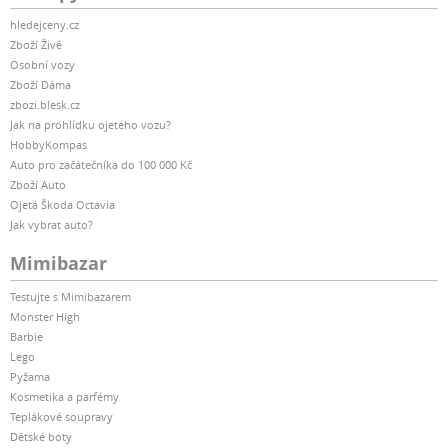
hledejceny.cz
Zboží Živě
Osobní vozy
Zboží Dáma
zbozi.blesk.cz
Jak na prohlídku ojetého vozu?
HobbyKompas
Auto pro začátečníka do 100 000 Kč
Zboží Auto
Ojetá Škoda Octavia
Jak vybrat auto?
Mimibazar
Testujte s Mimibazarem
Monster High
Barbie
Lego
Pyžama
Kosmetika a parfémy
Teplákové soupravy
Dětské boty