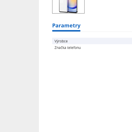
tvrdost a i přesto nabízí vysokou cit
neuvěřitelně snadno se instaluje a 
ochranné tvrzené sklo je vyrobeno 
Parametry
výřezy na tlačítka, reproduktor.3D 
rámečkových telefonů a pokrývá plo
speciální ochranu displeje, jelikož p
Výrobce
zaoblené hrany.Nyní navíc ve výhod
Značka telefonu
ochrany: přední ochrana displeje S
skloKompatibilní s: Samsung Galaxy
pro mobil Samsung Galaxy A15 5G, 3x
telefonuFotografie skla mohou být i
výřez na otisk prstu.