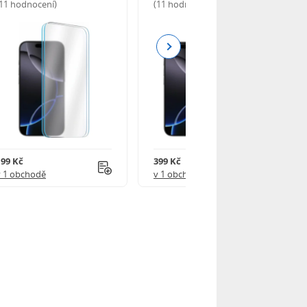
(11 hodnocení)
(11 hodnocení)
Next
199 Kč
399 Kč
v 1 obchodě
v 1 obchodě