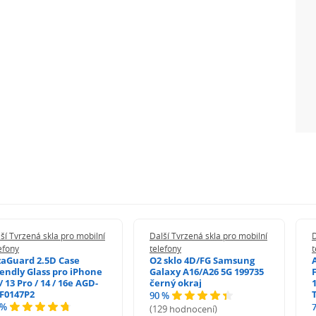
ší Tvrzená skla pro mobilní
Další Tvrzená skla pro mobilní
D
efony
telefony
t
zaGuard 2.5D Case
O2 sklo 4D/FG Samsung
iendly Glass pro iPhone
Galaxy A16/A26 5G 199735
/ 13 Pro / 14 / 16e AGD-
černý okraj
1
F0147P2
90 %
 %
(129 hodnocení)