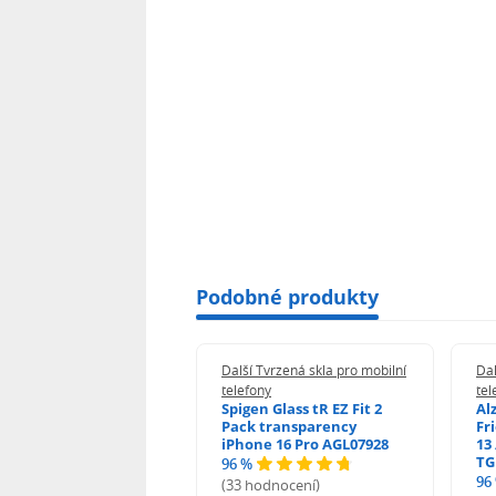
Podobné produkty
 Tvrzená skla pro mobilní
Další Tvrzená skla pro mobilní
Dal
ony
telefony
tel
guard 2.5D Glass
Spigen Glass tR EZ Fit 2
Al
Fit DustFree pro
Pack transparency
Fr
ne 17 Pro Max AGD-
iPhone 16 Pro AGL07928
13 
479BDAP3
TG
96 %
96
(33 hodnocení)