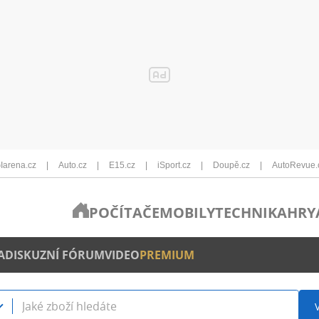
Iarena.cz
Auto.cz
E15.cz
iSport.cz
Doupě.cz
AutoRevue.
POČÍTAČE
MOBILY
TECHNIKA
HRY
A
DISKUZNÍ FÓRUM
VIDEO
PREMIUM