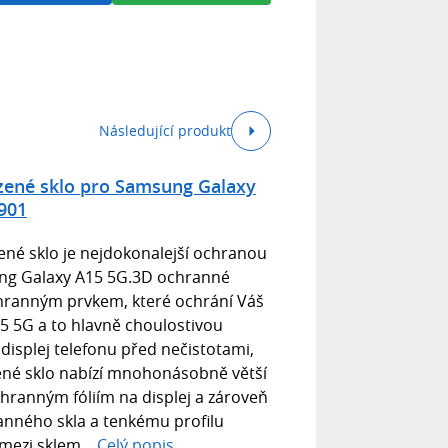
Následující produkt
zené sklo pro Samsung Galaxy
901
ené sklo je nejdokonalejší ochranou
ung Galaxy A15 5G.3D ochranné
chranným prvkem, které ochrání Váš
5 5G a to hlavně choulostivou
displej telefonu před nečistotami,
ené sklo nabízí mnohonásobně větší
hranným fóliím na displej a zároveň
nného skla a tenkému profilu
ezi sklem...
Celý popis