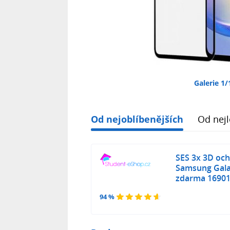
Galerie 1/
Od nejoblíbenějších
Od nejl
SES 3x 3D och
Samsung Galax
zdarma 1690
94 %