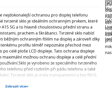
je nejdokonalejší ochranou pro displej telefonu
 tvrzené sklo je ideálním ochranným prvkem, které
 A15 5G a to hlavně choulostivou přední stranu a
istotami, prachem a škrábanci. Tvrzené sklo nabízí
i běžným ochranným fóliím na displej a zároveň díky
 tenkému profilu téměř nepoznáte přechod mezi
o po celé ploše LCD displeje. Tato ochrana displeje
e maximální možnou ochranu displeje a celé přední
 používání.Sklo je vyrobeno ze speciálního tvrzeného
eho telefonu před rozbitím při pádu telefonu a také
í. Tvrzené sklo je zcela transparentní a bez filtrů,
lnost displeje a již se nemusíte bát, že po aplikaci
Zobrazit více
inky jako je to u obyčejných ochranných folií. Sklo
ohromady zajišťují jeho pevnost, odolnost, ale zároveň
u. Vrchní vrstva je vyrobena z NANO materiálu, prst
díl od ochranné fólie. Ochranné sklo také obsahuje
nožství otisků prstů na vašem displeji.Sklo má vysokou