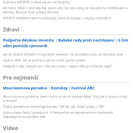
Sophia z KATSEYE si dává pauzu od skupiny
Alt news: MGK v tom zas lítá, Jared Leto byl obviněný ze sexuálního obtěžování a
zemřely Bonnie Tyler a Mary Morello
RECEPT: Perfektní letní kombinace, které tě zchladí, i kdybys nechtěl*a
Zdraví
Podpořte dětskou imunitu
Babské rady proti nachlazení
S čím
vším pomůže rýmovník
Jak se zdravě zchladit v tropických vedrech: Co pomáhá a kdy už riskujete úpal
Úpal a úžeh: Jak je poznat a jak se z nich rychle vyléčit
Parazité v nás: Kterým se u nás líbí a kde v našem těle je můžeme najít?
Pro nejmenší
Mourissonova poradna
Komiksy
Festival ABC
Mourrisonova poradna: Jsem líná a nic se mi nechce dělat: Kdy jde o únavu a kdy
o lenost?
Česká společnost ornitologická slaví 100 let: Jak chrání ptáky v ČR?
Vyzkoušejte český kyberpunk. V Netspectre se stanete elitním hackerem
napadajícím korporátní sítě
Video