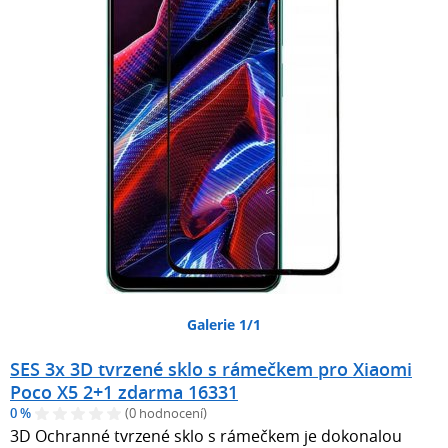
Galerie 1/1
SES 3x 3D tvrzené sklo s rámečkem pro Xiaomi
Poco X5 2+1 zdarma 16331
0 %
(0 hodnocení)
3D Ochranné tvrzené sklo s rámečkem je dokonalou