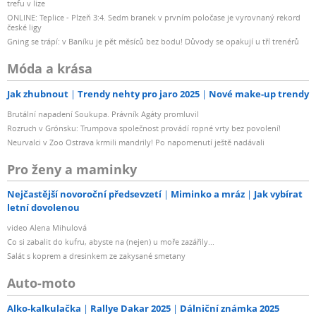
trefu v lize
ONLINE: Teplice - Plzeň 3:4. Sedm branek v prvním poločase je vyrovnaný rekord
české ligy
Gning se trápí: v Baníku je pět měsíců bez bodu! Důvody se opakují u tří trenérů
Móda a krása
Jak zhubnout
Trendy nehty pro jaro 2025
Nové make-up trendy
Brutální napadení Soukupa. Právník Agáty promluvil
Rozruch v Grónsku: Trumpova společnost provádí ropné vrty bez povolení!
Neurvalci v Zoo Ostrava krmili mandrily! Po napomenutí ještě nadávali
Pro ženy a maminky
Nejčastější novoroční předsevzetí
Miminko a mráz
Jak vybírat
letní dovolenou
video Alena Mihulová
Co si zabalit do kufru, abyste na (nejen) u moře zazářily...
Salát s koprem a dresinkem ze zakysané smetany
Auto-moto
Alko-kalkulačka
Rallye Dakar 2025
Dálniční známka 2025