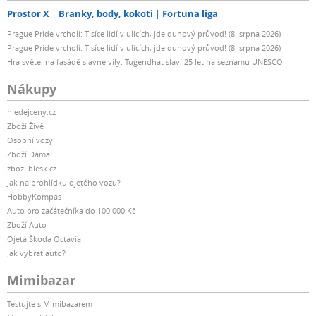
Prostor X
Branky, body, kokoti
Fortuna liga
Prague Pride vrcholí: Tisíce lidí v ulicích, jde duhový průvod! (8. srpna 2026)
Prague Pride vrcholí: Tisíce lidí v ulicích, jde duhový průvod! (8. srpna 2026)
Hra světel na fasádě slavné vily: Tugendhat slaví 25 let na seznamu UNESCO
Nákupy
hledejceny.cz
Zboží Živě
Osobní vozy
Zboží Dáma
zbozi.blesk.cz
Jak na prohlídku ojetého vozu?
HobbyKompas
Auto pro začátečníka do 100 000 Kč
Zboží Auto
Ojetá Škoda Octavia
Jak vybrat auto?
Mimibazar
Testujte s Mimibazarem