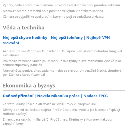
Výhřev, čidla a stačí, říká průzkum. Pokročilá elektronika není prioritou zákazníků
MotoGP: Martin proměnil pole position ve výhru v britském sprintu
Câmara se vyjádřil ke spekulacím, které ho pojí se sedačkou u Haasu
Věda a technika
Nejlepší chytré hodinky
Nejlepší telefony
Nejlepší VPN –
srovnání
Aktualizujte své Windows 11 Insider do 11. srpna. Pak už vám nebudou fungovat
aktualizace
Pokračuje záchrana Starshipu. V moři už dva týdny plave monstrum vysoké jako
sedmnáctipatrový panelák
Normálně za peníze, dnes zadarmo nebo se slevou: Univerzální čtečka, cloudová
peněženka a karetní survival
Ekonomika a byznys
Daňové přiznání
Novela zákoníku práce
Nadace EPCG
Za státní dluhy Česko platí čtvrté nejvyšší úroky v Evropské unii
Děsivý pohled na českou krajinu. Proč v Česku mizí voda a jak k tomu přispívají
rodinné bazény?
Emancipace českých miliardářů. Proč Strnad, Křetínský a Komárek nakupují
západní ikony