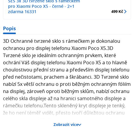
SES 3x 3D tvrzené sklo s rámečkem
pro Xiaomi Poco X5 - černé - 2+1
zdarma 16331
499 Kč
Popis
3D Ochranné tvrzené sklo s rámečkem je dokonalou
ochranou pro displej telefonu Xiaomi Poco X5.3D
Tvrzené sklo je ideálním ochranným prvkem, které
ochrání Váš displej telefonu Xiaomi Poco X5 a to hlavně
choulostivou přední stranu a především displej telefonu
před nečistotami, prachem a škrábanci. 3D Tvrzené sklo
nabízí 5x větší ochranu o proti běžným ochranným fóliím
na displej, zároveň oproti běžným sklům, nabízí ochranu
celého skla displeje až na hranici samotného displeje a
rámečku telefonu.Tento skleněný kryt displeje je tenký,
že ho není téměř vidět, přesto tvoří důležitou ochranu
Vašeho displeje.3D Sklo je vyrobeno ze speciálního
Zobrazit více
tvrzeného materiálu, které ochrání displej Vašeho