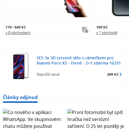
119 - 649 Kč
169 Kč
v 8 obchodech
v 1 obchodě
SES 3x 3D tvrzené sklo s rámečkem pro
Xiaomi Poco X5 - černé - 2+1 zdarma 16331
Nejnižší cena!
499 Kč
Články odjinud