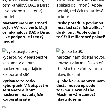
Marantz mění vnitřnosti
Rusko požaduje povinnou
svých AV receiverů. Mají
instalaci státních aplikací
osmikanálový DAC a Dirac
do iPhonů. Apple odmítl,
Live podporuje i tenký
teď čelí miliardové pokutě
model
Vyzkoušejte český
Quake ke 30. narozeninám
kyberpunk. V Netspectre
dostal novou epizodu
se stanete elitním
zdarma. Dawn of the
hackerem napadajícím
Machine vám zamotá
korporátní sítě
hlavu iluzemi