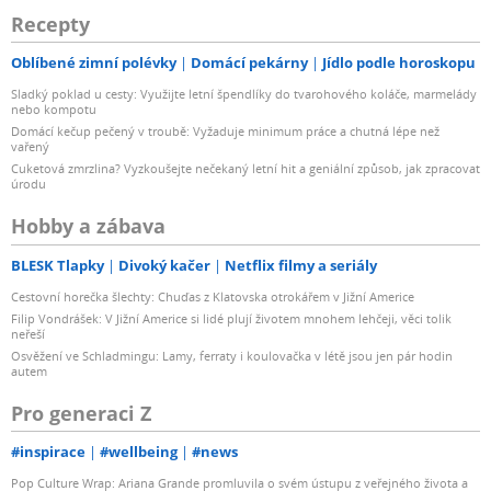
Recepty
Oblíbené zimní polévky
Domácí pekárny
Jídlo podle horoskopu
Sladký poklad u cesty: Využijte letní špendlíky do tvarohového koláče, marmelády
nebo kompotu
Domácí kečup pečený v troubě: Vyžaduje minimum práce a chutná lépe než
vařený
Cuketová zmrzlina? Vyzkoušejte nečekaný letní hit a geniální způsob, jak zpracovat
úrodu
Hobby a zábava
BLESK Tlapky
Divoký kačer
Netflix filmy a seriály
Cestovní horečka šlechty: Chuďas z Klatovska otrokářem v Jižní Americe
Filip Vondrášek: V Jižní Americe si lidé plují životem mnohem lehčeji, věci tolik
neřeší
Osvěžení ve Schladmingu: Lamy, ferraty i koulovačka v létě jsou jen pár hodin
autem
Pro generaci Z
#inspirace
#wellbeing
#news
Pop Culture Wrap: Ariana Grande promluvila o svém ústupu z veřejného života a