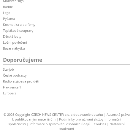
Monster High
Barbie
Lego
Pyžama
Kosmetika a parfémy
Teplákové soupravy
Dětské boty
Ložní povlečení
Bazar nábytku
Doporučujeme
Starjob
České podcasty
Rádio a zábava pro děti
Frekvence 1
Evropa 2
© 2026 Copyright CZECH NEWS CENTER a.s. a dodavatelé obsahu
Autorská práva
k publikovaným materiálům
Podmínky pro užívání služby informační
společnosti
Informace o zpracování osobních údajů
Cookies
Nastavení
soukromí