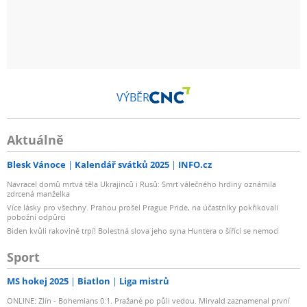
VÝBĚR
Aktuálně
Blesk Vánoce
Kalendář svátků 2025
INFO.cz
Navracel domů mrtvá těla Ukrajinců i Rusů: Smrt válečného hrdiny oznámila
zdrcená manželka
Více lásky pro všechny. Prahou prošel Prague Pride, na účastníky pokřikovali
pobožní odpůrci
Biden kvůli rakovině trpí! Bolestná slova jeho syna Huntera o šířící se nemoci
Sport
MS hokej 2025
Biatlon
Liga mistrů
ONLINE: Zlín - Bohemians 0:1. Pražané po půli vedou. Mirvald zaznamenal první