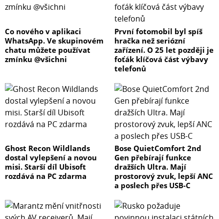
Co nového v aplikaci
První fotomobil byl spíš
WhatsApp. Ve skupinovém
hračka než seriózní
chatu můžete používat
zařízení. O 25 let později je
zmínku @všichni
foťák klíčová část výbavy
telefonů
Ghost Recon Wildlands
Bose QuietComfort 2nd
dostal vylepšení a novou
Gen přebírají funkce
misi. Starší díl Ubisoft
dražších Ultra. Mají
rozdává na PC zdarma
prostorový zvuk, lepší ANC
a poslech přes USB-C