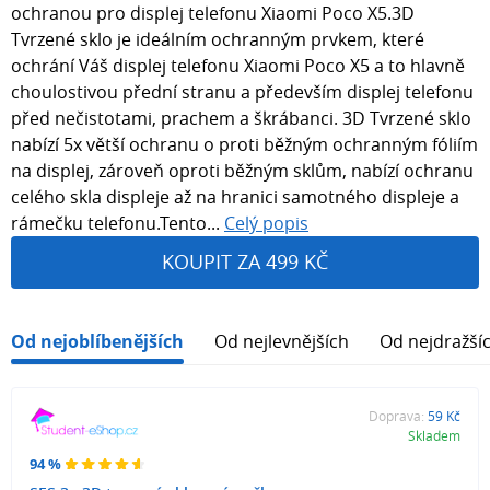
ochranou pro displej telefonu Xiaomi Poco X5.3D
Tvrzené sklo je ideálním ochranným prvkem, které
ochrání Váš displej telefonu Xiaomi Poco X5 a to hlavně
choulostivou přední stranu a především displej telefonu
před nečistotami, prachem a škrábanci. 3D Tvrzené sklo
nabízí 5x větší ochranu o proti běžným ochranným fóliím
na displej, zároveň oproti běžným sklům, nabízí ochranu
celého skla displeje až na hranici samotného displeje a
rámečku telefonu.Tento...
Celý popis
KOUPIT ZA 499 KČ
Od nejoblíbenějších
Od nejlevnějších
Od nejdražší
Doprava:
59 Kč
Skladem
94 %