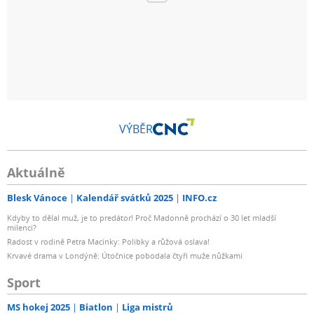
VÝBĚR
Aktuálně
Blesk Vánoce
Kalendář svátků 2025
INFO.cz
Kdyby to dělal muž, je to predátor! Proč Madonně prochází o 30 let mladší
milenci?
Radost v rodině Petra Macinky: Polibky a růžová oslava!
Krvavé drama v Londýně: Útočnice pobodala čtyři muže nůžkami
Sport
MS hokej 2025
Biatlon
Liga mistrů