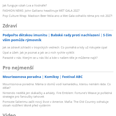
Jak funguje vztah Lva a Vodnáře?
FASHION NEWS: John Galliano headlinuje MET GALA 2027
Pop Culture Wrap: Madison Beer řekla ano a Met Gala odhalilo téma pro rok 2027!
Zdraví
Podpořte dětskou imunitu
Babské rady proti nachlazení
S čím
vším pomůže rýmovník
Jak se zdravě zchladit v tropických vedrech: Co pomáhá a kdy už riskujete úpal
Úpal a úžeh: Jak je poznat a jak se z nich rychle vyléčit
Parazité v nás: Kterým se u nás líbí a kde v našem těle je můžeme najít?
Pro nejmenší
Mourissonova poradna
Komiksy
Festival ABC
Mourrisonova poradna: Máma si domů vodí kamarádku, kterou nemám ráda. Co
dělat?
Nintendo nedělá jen skákačky a arkády. Fire Emblem: Fortune's Weave je pořádná
strategie pro fanoušky tahovek
Pomozte Salierimu začít nový život v Americe. Mafia: The Old Country odhaluje
obsah rozšíření těsně před vydáním
Video