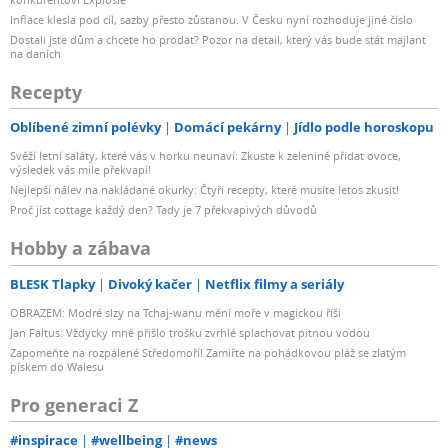
Inflace klesla pod cíl, sazby přesto zůstanou. V Česku nyní rozhoduje jiné číslo
Dostali jste dům a chcete ho prodat? Pozor na detail, který vás bude stát majlant
na daních
Recepty
Oblíbené zimní polévky
Domácí pekárny
Jídlo podle horoskopu
Svěží letní saláty, které vás v horku neunaví: Zkuste k zelenině přidat ovoce,
výsledek vás mile překvapí!
Nejlepší nálev na nakládané okurky: Čtyři recepty, které musíte letos zkusit!
Proč jíst cottage každý den? Tady je 7 překvapivých důvodů
Hobby a zábava
BLESK Tlapky
Divoký kačer
Netflix filmy a seriály
OBRAZEM: Modré slzy na Tchaj-wanu mění moře v magickou říši
Jan Faltus: Vždycky mně přišlo trošku zvrhlé splachovat pitnou vodou
Zapomeňte na rozpálené Středomoří! Zamiřte na pohádkovou pláž se zlatým
pískem do Walesu
Pro generaci Z
#inspirace
#wellbeing
#news