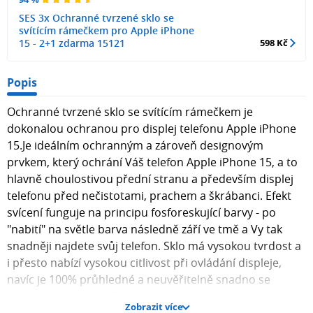
SES 3x Ochranné tvrzené sklo se
svítícím rámečkem pro Apple iPhone
15 - 2+1 zdarma 15121
598 Kč
Popis
Ochranné tvrzené sklo se svítícím rámečkem je
dokonalou ochranou pro displej telefonu Apple iPhone
15.Je ideálním ochranným a zároveň designovým
prvkem, který ochrání Váš telefon Apple iPhone 15, a to
hlavně choulostivou přední stranu a především displej
telefonu před nečistotami, prachem a škrábanci. Efekt
svícení funguje na principu fosforeskující barvy - po
"nabití" na světle barva následně září ve tmě a Vy tak
snadněji najdete svůj telefon. Sklo má vysokou tvrdost a
i přesto nabízí vysokou citlivost při ovládání displeje,
navíc je 100% průhledné a neuvěřitelně snadno se
instaluje a přitom několikanásobně zlepšíte ochranu
Zobrazit více
displeje.Ochranné sklo je vyrobeno přesně pro telefon