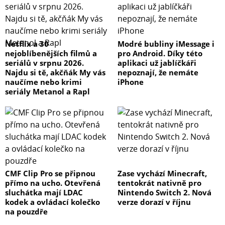
Netflix a 30
Modré bubliny iMessage i
nejoblíbenějších filmů a
pro Android. Díky této
seriálů v srpnu 2026.
aplikaci už jablíčkáři
Najdu si tě, akčňák My vás
nepoznají, že nemáte
naučíme nebo krimi
iPhone
seriály Metanol a Rapl
CMF Clip Pro se připnou
Zase vychází Minecraft,
přímo na ucho. Otevřená
tentokrát nativně pro
sluchátka mají LDAC
Nintendo Switch 2. Nová
kodek a ovládací kolečko
verze dorazí v říjnu
na pouzdře