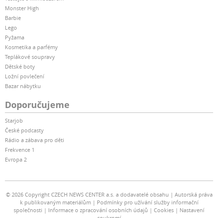
Monster High
Barbie
Lego
Pyžama
Kosmetika a parfémy
Teplákové soupravy
Dětské boty
Ložní povlečení
Bazar nábytku
Doporučujeme
Starjob
České podcasty
Rádio a zábava pro děti
Frekvence 1
Evropa 2
© 2026 Copyright CZECH NEWS CENTER a.s. a dodavatelé obsahu
Autorská práva
k publikovaným materiálům
Podmínky pro užívání služby informační
společnosti
Informace o zpracování osobních údajů
Cookies
Nastavení
soukromí