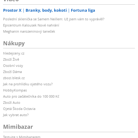
Prostor X
Branky, body, kokoti
Fortuna liga
Poslední sklenička se Samem Neillem: Už jsem vám to vyprávěl?
Epicentrum Kalousek Nové nahrání
Meghanin narozeninový taneček
Nákupy
hledejceny.cz
Zboží Živě
Osobní vozy
Zboží Dáma
zbozi.blesk.cz
Jak na prohlídku ojetého vozu?
HobbyKompas
Auto pro začátečníka do 100 000 Kč
Zboží Auto
Ojetá Škoda Octavia
Jak vybrat auto?
Mimibazar
Testujte s Mimibazarem