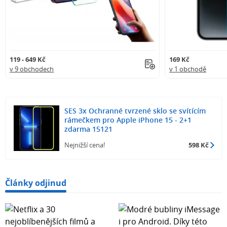
119 - 649 Kč
169 Kč
v 9 obchodech
v 1 obchodě
SES 3x Ochranné tvrzené sklo se svítícím
rámečkem pro Apple iPhone 15 - 2+1
zdarma 15121
Nejnižší cena!
598 Kč
Články odjinud