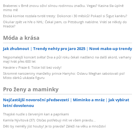
Brabenec v Brně znovu oživí silnou rodinnou značku. Vegas? Kasina šla úplně
mimo mě
Etická komise rozdala tvrdé tresty: Dokonce i 30 měsíců! Pokazil si Šigut kariéru?
Okuliar zpět ve hře o NHL: Čekal jsem, co Pittsburgh nabídne. Vrátí se někdy do
Hradce?
Móda a krása
Jak zhubnout
Trendy nehty pro jaro 2025
Nové make-up trendy
Nejpomalejší koncert světa! Dva a půl roku čekali nadšenci na další akord, varhany
mají hrát přes 600 let
Havárie v Praze 6: Tisíce lidí bez vody!
Skromné narozeniny manželky prince Harryho: Oslavu Meghan sabotovali psi!
Místo dárků ukázala figuru
Pro ženy a maminky
Nejčastější novoroční předsevzetí
Miminko a mráz
Jak vybírat
letní dovolenou
Thajské nudle s červeným kari a paprikami
Kamila Nývltová (37): Občas potřebuji mít ve všem pravdu...
Děti by neměly jíst houby! Je to pravda? Záleží na věku a množství