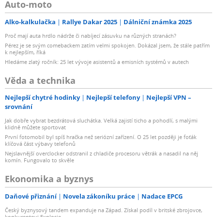
Auto-moto
Alko-kalkulačka
Rallye Dakar 2025
Dálniční známka 2025
Proč mají auta hrdlo nádrže či nabíjecí zásuvku na různých stranách?
Pérez je se svým comebackem zatím velmi spokojen. Dokázal jsem, že stále patřím
k nejlepším, říká
Hledáme zlatý ročník: 25 let vývoje asistentů a emisních systémů v autech
Věda a technika
Nejlepší chytré hodinky
Nejlepší telefony
Nejlepší VPN –
srovnání
Jak dobře vybrat bezdrátová sluchátka. Velká zajistí ticho a pohodlí, s malými
klidně můžete sportovat
První fotomobil byl spíš hračka než seriózní zařízení. O 25 let později je foťák
klíčová část výbavy telefonů
Nejslavnější overclocker odstranil z chladiče procesoru větrák a nasadil na něj
komín. Fungovalo to skvěle
Ekonomika a byznys
Daňové přiznání
Novela zákoníku práce
Nadace EPCG
Český byznysový tandem expanduje na Západ. Získal podíl v britské zbrojovce,
konkurentovi Explosie