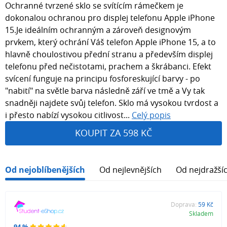
Ochranné tvrzené sklo se svítícím rámečkem je
dokonalou ochranou pro displej telefonu Apple iPhone
15.Je ideálním ochranným a zároveň designovým
prvkem, který ochrání Váš telefon Apple iPhone 15, a to
hlavně choulostivou přední stranu a především displej
telefonu před nečistotami, prachem a škrábanci. Efekt
svícení funguje na principu fosforeskující barvy - po
"nabití" na světle barva následně září ve tmě a Vy tak
snadněji najdete svůj telefon. Sklo má vysokou tvrdost a
i přesto nabízí vysokou citlivost...
Celý popis
KOUPIT ZA 598 KČ
Od nejoblíbenějších
Od nejlevnějších
Od nejdražší
Doprava:
59 Kč
Skladem
94 %