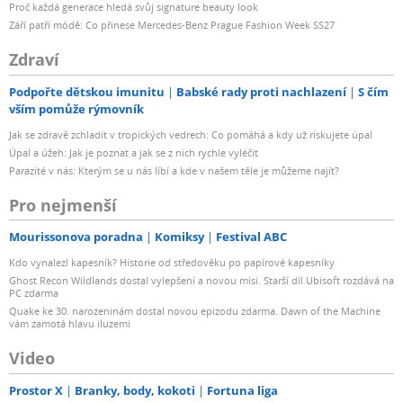
Proč každá generace hledá svůj signature beauty look
Září patří módě: Co přinese Mercedes-Benz Prague Fashion Week SS27
Zdraví
Podpořte dětskou imunitu
Babské rady proti nachlazení
S čím
vším pomůže rýmovník
Jak se zdravě zchladit v tropických vedrech: Co pomáhá a kdy už riskujete úpal
Úpal a úžeh: Jak je poznat a jak se z nich rychle vyléčit
Parazité v nás: Kterým se u nás líbí a kde v našem těle je můžeme najít?
Pro nejmenší
Mourissonova poradna
Komiksy
Festival ABC
Kdo vynalezl kapesník? Historie od středověku po papírové kapesníky
Ghost Recon Wildlands dostal vylepšení a novou misi. Starší díl Ubisoft rozdává na
PC zdarma
Quake ke 30. narozeninám dostal novou epizodu zdarma. Dawn of the Machine
vám zamotá hlavu iluzemi
Video
Prostor X
Branky, body, kokoti
Fortuna liga