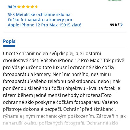
94 %
SES Metalické ochranné sklo na
čočku fotoaparátu a kamery pro
Apple iPhone 12 Pro Max 15915 zlaté
99 Kč
Popis
Chcete chránit nejen svůj displej, ale i ostatní
choulostivé části Vašeho iPhone 12 Pro Max ? Tak právě
pro Vás je určeno toto luxusní ochranné sklo čočky
fotoaparátu a kamery. Není nic horšího, než mít u
fotoaparátu Vašeho telefonu poškrábanou nebo jinak
poničenou skleněnou čočku objektivu - kvalita fotek je
rázem během jedné menší nehody ohrožena!Toto
ochranné sklo poskytne čočkám fotoaparátu Vašeho
přístroje dokonalé bezpečí. Ochrání před škrábanci,
rýhami a jiným mechanickým poškozením. Zároveň nijak
nenaruší kvalitu pořízených fotografií. Ochranné sklo
dokonale přilne a jednoduše se aplikuje. Vlastnosti