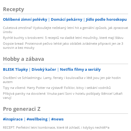
Recepty
Oblíbené zimní polévky
Domácí pekárny
Jídlo podle horoskopu
Cuketová zmrzlina? Vyzkoušejte nečekaný letní hit a geniální způsob, jak zpracovat
úrodu
Rychlé buchty s broskvemi: 5 receptů na sladké letní moučníky, které mají šťávu
Oopsie bread: Proteinové pečivo lehké jako obláček zvládnete připravit jen ze 3
surovin a bez mouky
Hobby a zábava
BLESK Tlapky
Divoký kačer
Netflix filmy a seriály
Osvěžení ve Schladmingu: Lamy, ferraty i koulovačka v létě jsou jen pár hodin
autem
Tipy na víkend: Harry Potter na výstavě! Folklor, bitvy i setkání vodníků
Přibývá paniky na dovolené: Vnuka paní Soni v hotelu poštípaly štěnice! Lékaři
varují
Pro generaci Z
#inspirace
#wellbeing
#news
RECEPT: Perfektní letní kombinace, které tě zchladí, i kdybys nechtěl*a