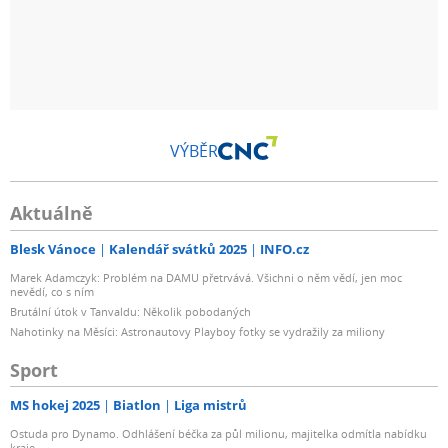
VÝBĚR
Aktuálně
Blesk Vánoce
Kalendář svátků 2025
INFO.cz
Marek Adamczyk: Problém na DAMU přetrvává. Všichni o něm vědí, jen moc
nevědí, co s ním
Brutální útok v Tanvaldu: Několik pobodaných
Nahotinky na Měsíci: Astronautovy Playboy fotky se vydražily za miliony
Sport
MS hokej 2025
Biatlon
Liga mistrů
Ostuda pro Dynamo. Odhlášení béčka za půl milionu, majitelka odmítla nabídku
kraje