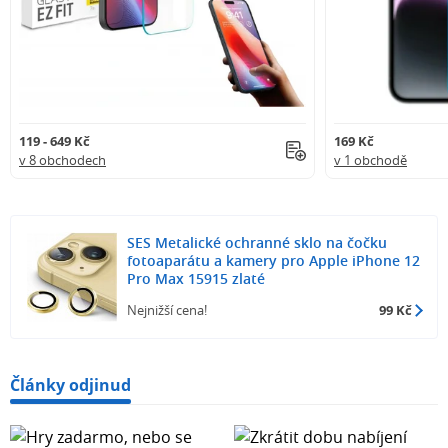
119 - 649 Kč
169 Kč
v 8 obchodech
v 1 obchodě
SES Metalické ochranné sklo na čočku
fotoaparátu a kamery pro Apple iPhone 12
Pro Max 15915 zlaté
Nejnižší cena!
99 Kč
Články odjinud