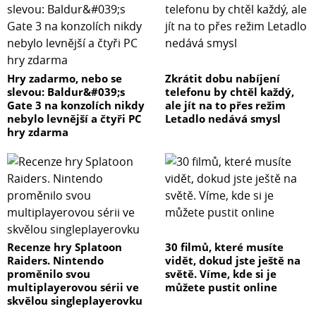
Hry zadarmo, nebo se
Zkrátit dobu nabíjení
slevou: Baldur&#039;s
telefonu by chtěl každý,
Gate 3 na konzolích nikdy
ale jít na to přes režim
nebylo levnější a čtyři PC
Letadlo nedává smysl
hry zdarma
Recenze hry Splatoon
30 filmů, které musíte
Raiders. Nintendo
vidět, dokud jste ještě na
proměnilo svou
světě. Víme, kde si je
multiplayerovou sérii ve
můžete pustit online
skvělou singleplayerovku