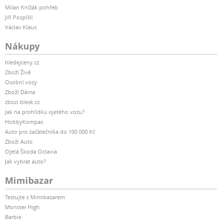
Milan Knížák pohřeb
Jiří Pospíšil
Václav Klaus
Nákupy
hledejceny.cz
Zboží Živě
Osobní vozy
Zboží Dáma
zbozi.blesk.cz
Jak na prohlídku ojetého vozu?
HobbyKompas
Auto pro začátečníka do 100 000 Kč
Zboží Auto
Ojetá Škoda Octavia
Jak vybrat auto?
Mimibazar
Testujte s Mimibazarem
Monster High
Barbie