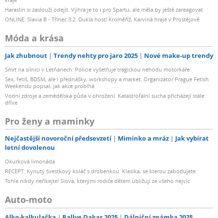
Haraslín si zaslouží odejít. Výhra je to i pro Spartu, ale měla by ještě zareagovat
ONLINE: Slavia B - Třinec 3:2. Dukla hostí Kroměříž, Karviná hraje v Prostějově
Móda a krása
Jak zhubnout
Trendy nehty pro jaro 2025
Nové make-up trendy
Smrt na silnici v Letňanech: Policie vyšetřuje tragickou nehodu motorkáře
Sex, fetiš, BDSM, ale i přednášky, workshopy a market. Organizátor Prague Fetish
Weekendu popsal, jak akce probíhá
Vodní zdroje a zemědělská půda v ohrožení: Katastrofální sucha přicházejí stále
dříve
Pro ženy a maminky
Nejčastější novoroční předsevzetí
Miminko a mráz
Jak vybírat
letní dovolenou
Okurková limonáda
RECEPT: Kynutý švestkový koláč s drobenkou. Klasika, se kterou zabodujete
Tohle nikdy neříkejte! Slova, kterými rodiče dětem ubližují ze všeho nejvíc
Auto-moto
Alko-kalkulačka
Rallye Dakar 2025
Dálniční známka 2025