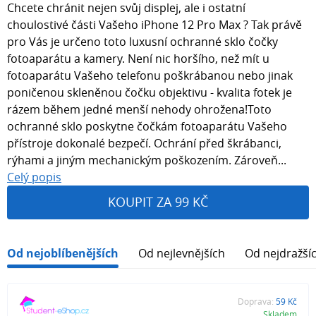
Chcete chránit nejen svůj displej, ale i ostatní
choulostivé části Vašeho iPhone 12 Pro Max ? Tak právě
pro Vás je určeno toto luxusní ochranné sklo čočky
fotoaparátu a kamery. Není nic horšího, než mít u
fotoaparátu Vašeho telefonu poškrábanou nebo jinak
poničenou skleněnou čočku objektivu - kvalita fotek je
rázem během jedné menší nehody ohrožena!Toto
ochranné sklo poskytne čočkám fotoaparátu Vašeho
přístroje dokonalé bezpečí. Ochrání před škrábanci,
rýhami a jiným mechanickým poškozením. Zároveň...
Celý popis
KOUPIT ZA 99 KČ
Od nejoblíbenějších
Od nejlevnějších
Od nejdražší
Doprava:
59 Kč
Skladem