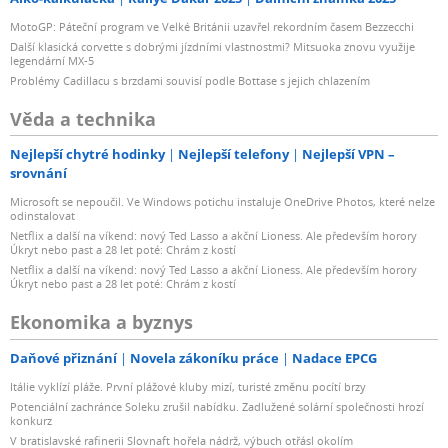
MotoGP: Páteční program ve Velké Británii uzavřel rekordním časem Bezzecchi
Další klasická corvette s dobrými jízdními vlastnostmi? Mitsuoka znovu využije
legendární MX-5
Problémy Cadillacu s brzdami souvisí podle Bottase s jejich chlazením
Věda a technika
Nejlepší chytré hodinky
Nejlepší telefony
Nejlepší VPN –
srovnání
Microsoft se nepoučil. Ve Windows potichu instaluje OneDrive Photos, které nelze
odinstalovat
Netflix a další na víkend: nový Ted Lasso a akční Lioness. Ale především horory
Úkryt nebo past a 28 let poté: Chrám z kostí
Netflix a další na víkend: nový Ted Lasso a akční Lioness. Ale především horory
Úkryt nebo past a 28 let poté: Chrám z kostí
Ekonomika a byznys
Daňové přiznání
Novela zákoníku práce
Nadace EPCG
Itálie vyklízí pláže. První plážové kluby mizí, turisté změnu pocítí brzy
Potenciální zachránce Soleku zrušil nabídku. Zadlužené solární společnosti hrozí
konkurz
V bratislavské rafinerii Slovnaft hořela nádrž, výbuch otřásl okolím