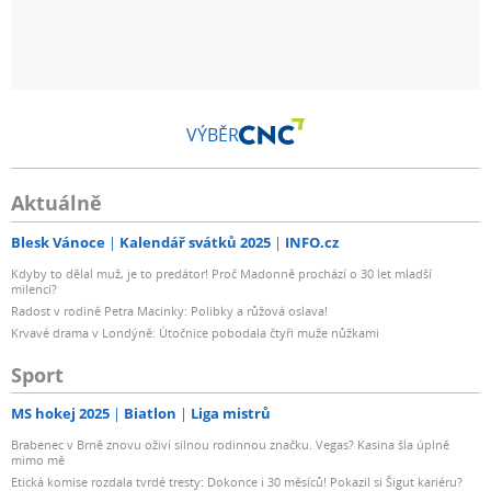
VÝBĚR
Aktuálně
Blesk Vánoce
Kalendář svátků 2025
INFO.cz
Kdyby to dělal muž, je to predátor! Proč Madonně prochází o 30 let mladší
milenci?
Radost v rodině Petra Macinky: Polibky a růžová oslava!
Krvavé drama v Londýně: Útočnice pobodala čtyři muže nůžkami
Sport
MS hokej 2025
Biatlon
Liga mistrů
Brabenec v Brně znovu oživí silnou rodinnou značku. Vegas? Kasina šla úplně
mimo mě
Etická komise rozdala tvrdé tresty: Dokonce i 30 měsíců! Pokazil si Šigut kariéru?