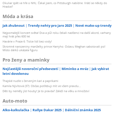
Okuliar zpět ve hře o NHL: Čekal jsem, co Pittsburgh nabídne. Vrátí se někdy do
Hradce?
Móda a krása
Jak zhubnout
Trendy nehty pro jaro 2025
Nové make-up trendy
Nejpomalejší koncert světa! Dva a půl roku čekali nadšenci na další akord, varhany
mají hrát přes 600 let
Havárie v Praze 6: Tisíce lidí bez vody!
Skromné narozeniny manželky prince Harryho: Oslavu Meghan sabotovali psi!
Místo dárků ukázala figuru
Pro ženy a maminky
Nejčastější novoroční předsevzetí
Miminko a mráz
Jak vybírat
letní dovolenou
Thajské nudle s červeným kari a paprikami
Kamila Nývltová (37): Občas potřebuji mít ve všem pravdu...
Děti by neměly jíst houby! Je to pravda? Záleží na věku a množství
Auto-moto
Alko-kalkulačka
Rallye Dakar 2025
Dálniční známka 2025