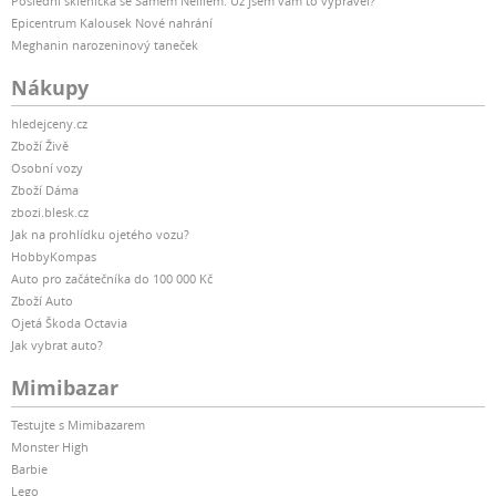
Poslední sklenička se Samem Neillem: Už jsem vám to vyprávěl?
Epicentrum Kalousek Nové nahrání
Meghanin narozeninový taneček
Nákupy
hledejceny.cz
Zboží Živě
Osobní vozy
Zboží Dáma
zbozi.blesk.cz
Jak na prohlídku ojetého vozu?
HobbyKompas
Auto pro začátečníka do 100 000 Kč
Zboží Auto
Ojetá Škoda Octavia
Jak vybrat auto?
Mimibazar
Testujte s Mimibazarem
Monster High
Barbie
Lego