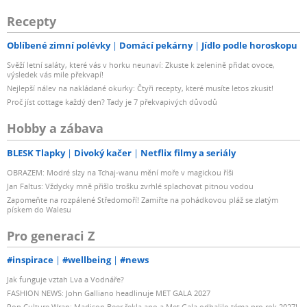
Recepty
Oblíbené zimní polévky
Domácí pekárny
Jídlo podle horoskopu
Svěží letní saláty, které vás v horku neunaví: Zkuste k zelenině přidat ovoce,
výsledek vás mile překvapí!
Nejlepší nálev na nakládané okurky: Čtyři recepty, které musíte letos zkusit!
Proč jíst cottage každý den? Tady je 7 překvapivých důvodů
Hobby a zábava
BLESK Tlapky
Divoký kačer
Netflix filmy a seriály
OBRAZEM: Modré slzy na Tchaj-wanu mění moře v magickou říši
Jan Faltus: Vždycky mně přišlo trošku zvrhlé splachovat pitnou vodou
Zapomeňte na rozpálené Středomoří! Zamiřte na pohádkovou pláž se zlatým
pískem do Walesu
Pro generaci Z
#inspirace
#wellbeing
#news
Jak funguje vztah Lva a Vodnáře?
FASHION NEWS: John Galliano headlinuje MET GALA 2027
Pop Culture Wrap: Madison Beer řekla ano a Met Gala odhalilo téma pro rok 2027!