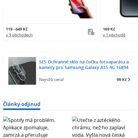
119 - 649 Kč
169 Kč
v 9 obchodech
v 1 obchodě
SES Ochranné sklo na čočku fotoaparátu a
kamery pro Samsung Galaxy A15 4G 16894
Nejnižší cena!
99 Kč
Články odjinud