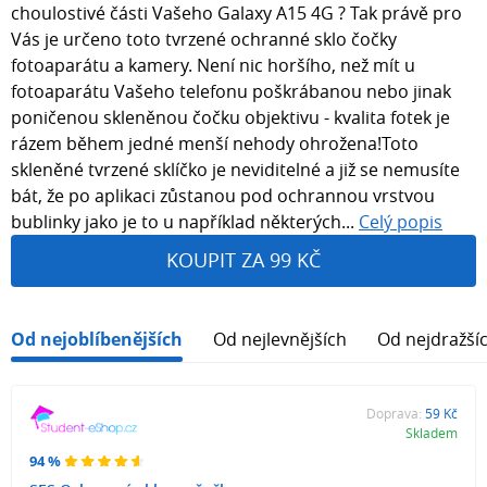
choulostivé části Vašeho Galaxy A15 4G ? Tak právě pro
Vás je určeno toto tvrzené ochranné sklo čočky
fotoaparátu a kamery. Není nic horšího, než mít u
fotoaparátu Vašeho telefonu poškrábanou nebo jinak
poničenou skleněnou čočku objektivu - kvalita fotek je
rázem během jedné menší nehody ohrožena!Toto
skleněné tvrzené sklíčko je neviditelné a již se nemusíte
bát, že po aplikaci zůstanou pod ochrannou vrstvou
bublinky jako je to u například některých...
Celý popis
KOUPIT ZA 99 KČ
Od nejoblíbenějších
Od nejlevnějších
Od nejdražší
Doprava:
59 Kč
Skladem
94 %