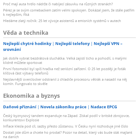
Proč mají auta hrdlo nádrže či nabíjecí zásuvku na různých stranách?
Pérez je se svým comebackem zatím velmi spokojen. Dokázal jsem, že stále patřím
k nejlepším, říká
Hledáme zlatý ročník: 25 let vývoje asistentů a emisních systémů v autech
Věda a technika
Nejlepší chytré hodinky
Nejlepší telefony
Nejlepší VPN –
srovnání
Jak dobře vybrat bezdrátová sluchátka. Velká zajistí ticho a pohodlí, s malými
klidně můžete sportovat
První fotomobil byl spíš hračka než seriózní zařízení. O 25 let později je foťák
klíčová část výbavy telefonů
Nejslavnější overclocker odstranil z chladiče procesoru větrák a nasadil na něj
komín. Fungovalo to skvěle
Ekonomika a byznys
Daňové přiznání
Novela zákoníku práce
Nadace EPCG
Český byznysový tandem expanduje na Západ. Získal podíl v britské zbrojovce,
konkurentovi Explosie
Inflace klesla pod cíl, sazby přesto zůstanou. V Česku nyní rozhoduje jiné číslo
Dostali jste dům a chcete ho prodat? Pozor na detail, který vás bude stát majlant
na daních