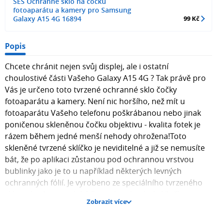
SES Ochranné sklo na čočku
fotoaparátu a kamery pro Samsung
Galaxy A15 4G 16894
99 Kč
Popis
Chcete chránit nejen svůj displej, ale i ostatní
choulostivé části Vašeho Galaxy A15 4G ? Tak právě pro
Vás je určeno toto tvrzené ochranné sklo čočky
fotoaparátu a kamery. Není nic horšího, než mít u
fotoaparátu Vašeho telefonu poškrábanou nebo jinak
poničenou skleněnou čočku objektivu - kvalita fotek je
rázem během jedné menší nehody ohrožena!Toto
skleněné tvrzené sklíčko je neviditelné a již se nemusíte
bát, že po aplikaci zůstanou pod ochrannou vrstvou
bublinky jako je to u například některých levných
ochranných fólií. Je vyrobeno ze speciálního tvrzeného
skla o tlouštce pouhé 0,3mm, které ochrání čočku
Zobrazit více
objektivu před rozbitím při pádu telefonu a také před