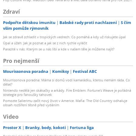
Zdraví
Podpořte dětskou imunitu
Babské rady proti nachlazení
S čím
vším pomůže rýmovník
Jak se zdravě zchladit v tropických vedrech: Co pomáhá a kdy už riskujete úpal
Úpal a úžeh: Jak je poznat a jak se z nich rychle vyléčit
Parazité v nás: Kterým se u nás líbí a kde v našem těle je můžeme najít?
Pro nejmenší
Mourissonova poradna
Komiksy
Festival ABC
Mourrisonova poradna: Máma si domů vodí kamarádku, kterou nemám ráda. Co
dělat?
Nintendo nedělá jen skákačky a arkády. Fire Emblem: Fortune's Weave je pořádná
strategie pro fanoušky tahovek
Pomozte Salierimu začít nový život v Americe. Mafia: The Old Country odhaluje
obsah rozšíření těsně před vydáním
Video
Prostor X
Branky, body, kokoti
Fortuna liga