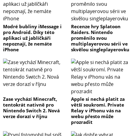
Modré bubliny iMessage i
Recenze hry Splatoon
pro Android. Díky této
Raiders. Nintendo
aplikaci už jablíčkáři
proměnilo svou
nepoznají, že nemáte
multiplayerovou sérii ve
iPhone
skvělou singleplayerovku
Zase vychází Minecraft,
Apple si nechá platit za
tentokrát nativně pro
větší soukromí. Private
Nintendo Switch 2. Nová
Relay v iPhonu vás na
verze dorazí v říjnu
webu přesto může
prozradit