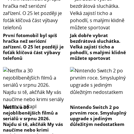
První fotomobil byl spíš
Jak dobře vybrat
hračka než seriózní
bezdrátová sluchátka.
zařízení. O 25 let později je
Velká zajistí ticho a
foťák klíčová část výbavy
pohodlí, s malými klidně
telefonů
můžete sportovat
Netflix a 30
Nintendo Switch 2 po
nejoblíbenějších filmů a
prvním roce. Smysluplný
seriálů v srpnu 2026.
upgrade s jediným
Najdu si tě, akčňák My vás
důležitým nedostatkem
naučíme nebo krimi