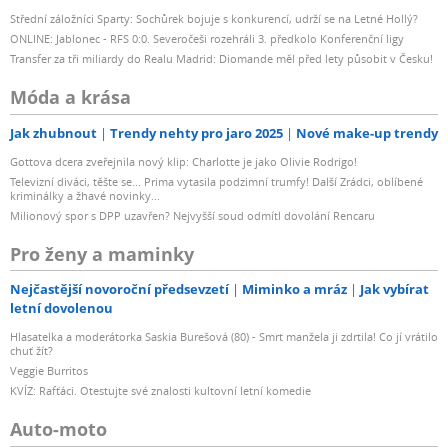
Střední záložníci Sparty: Sochůrek bojuje s konkurencí, udrží se na Letné Hollý?
ONLINE: Jablonec - RFS 0:0. Severočeši rozehráli 3. předkolo Konferenční ligy
Transfer za tři miliardy do Realu Madrid: Diomande měl před lety působit v Česku!
Móda a krása
Jak zhubnout
Trendy nehty pro jaro 2025
Nové make-up trendy
Gottova dcera zveřejnila nový klip: Charlotte je jako Olivie Rodrigo!
Televizní diváci, těšte se... Prima vytasila podzimní trumfy! Další Zrádci, oblíbené
kriminálky a žhavé novinky...
Milionový spor s DPP uzavřen? Nejvyšší soud odmítl dovolání Rencaru
Pro ženy a maminky
Nejčastější novoroční předsevzetí
Miminko a mráz
Jak vybírat
letní dovolenou
Hlasatelka a moderátorka Saskia Burešová (80) - Smrt manžela ji zdrtila! Co jí vrátilo
chuť žít?
Veggie Burritos
KVÍZ: Rafťáci. Otestujte své znalosti kultovní letní komedie
Auto-moto