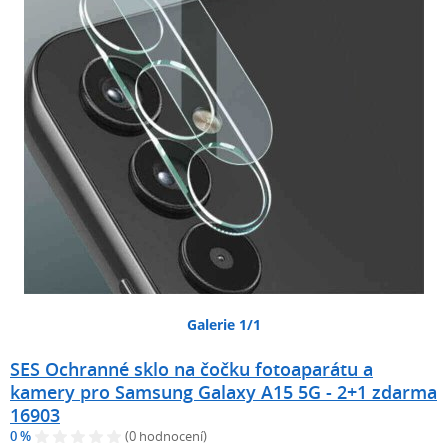
Galerie 1/1
SES Ochranné sklo na čočku fotoaparátu a
kamery pro Samsung Galaxy A15 5G - 2+1 zdarma
16903
0 %
(0 hodnocení)