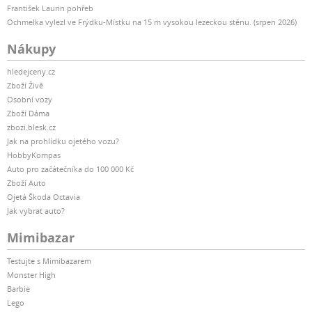
František Laurin pohřeb
Ochmelka vylezl ve Frýdku-Místku na 15 m vysokou lezeckou stěnu. (srpen 2026)
Nákupy
hledejceny.cz
Zboží Živě
Osobní vozy
Zboží Dáma
zbozi.blesk.cz
Jak na prohlídku ojetého vozu?
HobbyKompas
Auto pro začátečníka do 100 000 Kč
Zboží Auto
Ojetá Škoda Octavia
Jak vybrat auto?
Mimibazar
Testujte s Mimibazarem
Monster High
Barbie
Lego