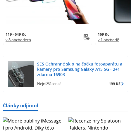
119 - 649 Kč
169 Kč
v 8 obchodech
v 1 obchodě
SES Ochranné sklo na čočku fotoaparátu a
kamery pro Samsung Galaxy A15 5G - 2+1
zdarma 16903
Nejnižší cena!
199 Kč
Články odjinud