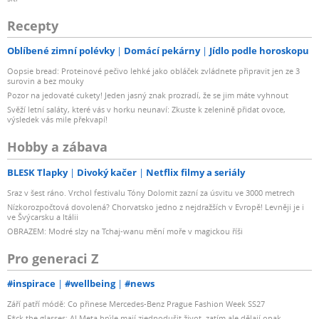
Recepty
Oblíbené zimní polévky
Domácí pekárny
Jídlo podle horoskopu
Oopsie bread: Proteinové pečivo lehké jako obláček zvládnete připravit jen ze 3
surovin a bez mouky
Pozor na jedovaté cukety! Jeden jasný znak prozradí, že se jim máte vyhnout
Svěží letní saláty, které vás v horku neunaví: Zkuste k zelenině přidat ovoce,
výsledek vás mile překvapí!
Hobby a zábava
BLESK Tlapky
Divoký kačer
Netflix filmy a seriály
Sraz v šest ráno. Vrchol festivalu Tóny Dolomit zazní za úsvitu ve 3000 metrech
Nízkorozpočtová dovolená? Chorvatsko jedno z nejdražších v Evropě! Levněji je i
ve Švýcarsku a Itálii
OBRAZEM: Modré slzy na Tchaj-wanu mění moře v magickou říši
Pro generaci Z
#inspirace
#wellbeing
#news
Září patří módě: Co přinese Mercedes-Benz Prague Fashion Week SS27
F*ck the glasses: AI Meta brýle mají zjednodušit život, zatím ale dělají opak