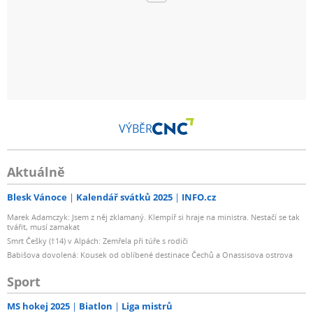
VÝBĚR
Aktuálně
Blesk Vánoce
Kalendář svátků 2025
INFO.cz
Marek Adamczyk: Jsem z něj zklamaný. Klempíř si hraje na ministra. Nestačí se tak
tvářit, musí zamakat
Smrt Češky (†14) v Alpách: Zemřela při túře s rodiči
Babišova dovolená: Kousek od oblíbené destinace Čechů a Onassisova ostrova
Sport
MS hokej 2025
Biatlon
Liga mistrů