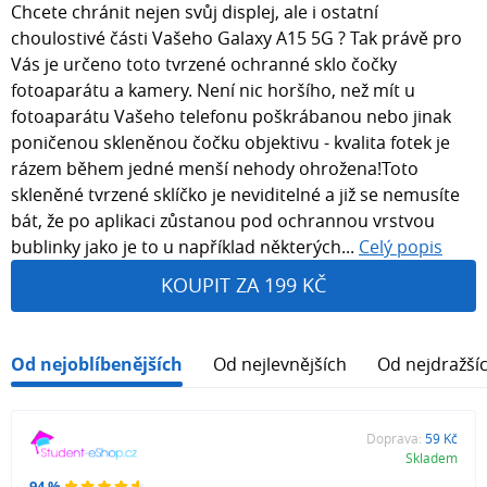
Chcete chránit nejen svůj displej, ale i ostatní
choulostivé části Vašeho Galaxy A15 5G ? Tak právě pro
Vás je určeno toto tvrzené ochranné sklo čočky
fotoaparátu a kamery. Není nic horšího, než mít u
fotoaparátu Vašeho telefonu poškrábanou nebo jinak
poničenou skleněnou čočku objektivu - kvalita fotek je
rázem během jedné menší nehody ohrožena!Toto
skleněné tvrzené sklíčko je neviditelné a již se nemusíte
bát, že po aplikaci zůstanou pod ochrannou vrstvou
bublinky jako je to u například některých...
Celý popis
KOUPIT ZA 199 KČ
Od nejoblíbenějších
Od nejlevnějších
Od nejdražší
Doprava:
59 Kč
Skladem
94 %