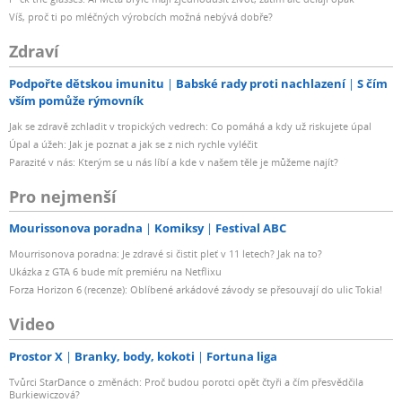
Víš, proč ti po mléčných výrobcích možná nebývá dobře?
Zdraví
Podpořte dětskou imunitu
Babské rady proti nachlazení
S čím
vším pomůže rýmovník
Jak se zdravě zchladit v tropických vedrech: Co pomáhá a kdy už riskujete úpal
Úpal a úžeh: Jak je poznat a jak se z nich rychle vyléčit
Parazité v nás: Kterým se u nás líbí a kde v našem těle je můžeme najít?
Pro nejmenší
Mourissonova poradna
Komiksy
Festival ABC
Mourrisonova poradna: Je zdravé si čistit pleť v 11 letech? Jak na to?
Ukázka z GTA 6 bude mít premiéru na Netflixu
Forza Horizon 6 (recenze): Oblíbené arkádové závody se přesouvají do ulic Tokia!
Video
Prostor X
Branky, body, kokoti
Fortuna liga
Tvůrci StarDance o změnách: Proč budou porotci opět čtyři a čím přesvědčila
Burkiewiczová?