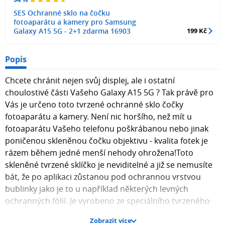
SES Ochranné sklo na čočku
fotoaparátu a kamery pro Samsung
Galaxy A15 5G - 2+1 zdarma 16903
199 Kč
Popis
Chcete chránit nejen svůj displej, ale i ostatní
choulostivé části Vašeho Galaxy A15 5G ? Tak právě pro
Vás je určeno toto tvrzené ochranné sklo čočky
fotoaparátu a kamery. Není nic horšího, než mít u
fotoaparátu Vašeho telefonu poškrábanou nebo jinak
poničenou skleněnou čočku objektivu - kvalita fotek je
rázem během jedné menší nehody ohrožena!Toto
skleněné tvrzené sklíčko je neviditelné a již se nemusíte
bát, že po aplikaci zůstanou pod ochrannou vrstvou
bublinky jako je to u například některých levných
ochranných fólií. Je vyrobeno ze speciálního tvrzeného
skla o tlouštce pouhé 0,3mm, které ochrání čočku
Zobrazit více
objektivu před rozbitím při pádu telefonu a také před