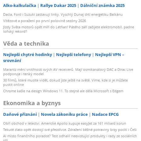
Alko-kalkulačka
Rallye Dakar 2025
Dálniční známka 2025
Dacia, Ford i Suzuki zastavují linky. Vyschlý Dunaj drtí energetiku Balkánu
Vítězové a poražení po první polovině sezóny 2026
Jízdy Světa motorů opět míří do Letňan! Pátého září zažijete elektromobil, padne
loňský rekord?
Věda a technika
Nejlepší chytré hodinky
Nejlepší telefony
Nejlepší VPN –
srovnání
Marantz mění vnitřnosti svých AV receiverů. Mají osmikanálový DAC a Dirac Live
podporuje i tenký model
30 filmů, které musíte vidět, dokud jste ještě na světě. Víme, kde si je můžete
pustit online
Chrome kašle na design Windows 11. To stejné ale dělá Microsoft s Edgem
Ekonomika a byznys
Daňové přiznání
Novela zákoníku práce
Nadace EPCG
Obří obchod v letectví. Americké Apollo kupuje easyJet za 161 miliard korun
Tekuté zlato opět dostojí své přezdívce. Zdražení běžné potraviny brzy pocítí i Češi
AI místo finančního poradce? Test odhalil neexistující produkty i rady ze sociálních
sítí