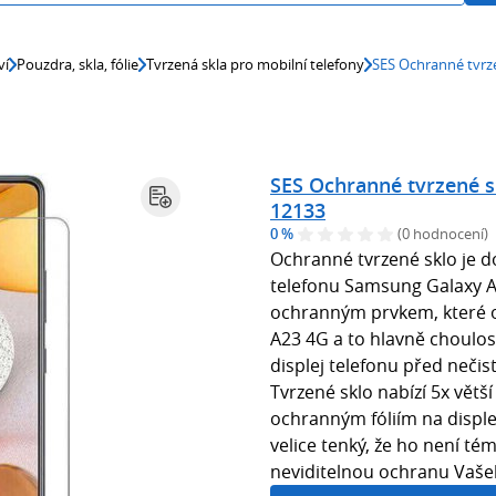
ví
Pouzdra, skla, fólie
Tvrzená skla pro mobilní telefony
SES Ochranné tvrz
SES Ochranné tvrzené 
12133
0 %
(0 hodnocení)
Ochranné tvrzené sklo je 
telefonu Samsung Galaxy A2
ochranným prvkem, které o
A23 4G a to hlavně choulos
displej telefonu před neči
Tvrzené sklo nabízí 5x vět
ochranným fóliím na displej
velice tenký, že ho není tém
neviditelnou ochranu Vašeh