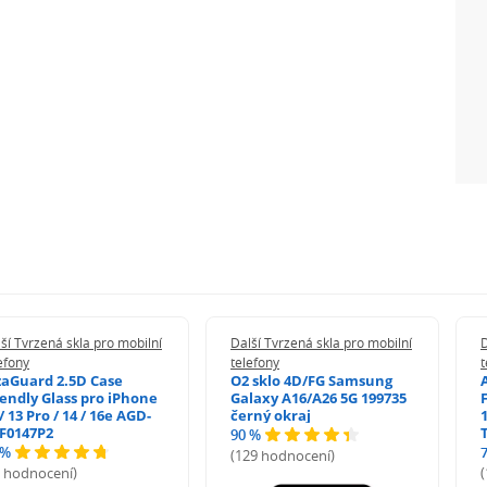
ší Tvrzená skla pro mobilní
Další Tvrzená skla pro mobilní
D
efony
telefony
t
zaGuard 2.5D Case
O2 sklo 4D/FG Samsung
iendly Glass pro iPhone
Galaxy A16/A26 5G 199735
/ 13 Pro / 14 / 16e AGD-
černý okraj
1
F0147P2
90 %
 %
(129 hodnocení)
5 hodnocení)