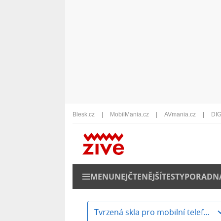
Blesk.cz
MobilMania.cz
AVmania.cz
DIG
MENU
NEJČTENĚJŠÍ
TESTY
PORADN
Tvrzená skla pro mobilní telefony