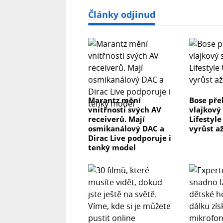
Články odjinud
Marantz mění
Bose pře
vnitřnosti svých AV
vlajkový
receiverů. Mají
Lifestyl
osmikanálový DAC a
vyrůst až
Dirac Live podporuje i
tenký model