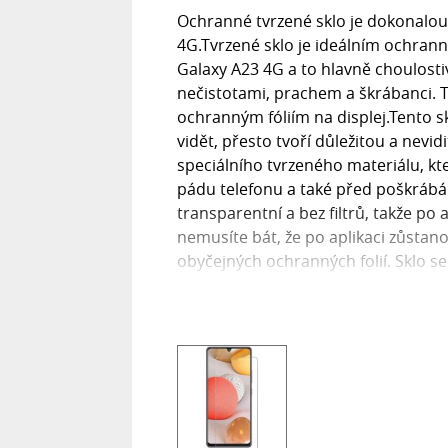
Ochranné tvrzené sklo je dokonalou
4G.Tvrzené sklo je ideálním ochran
Galaxy A23 4G a to hlavně choulosti
nečistotami, prachem a škrábanci. T
ochranným fóliím na displej.Tento sk
vidět, přesto tvoří důležitou a nevi
speciálního tvrzeného materiálu, kt
pádu telefonu a také před poškrábán
transparentní a bez filtrů, takže po a
nemusíte bát, že po aplikaci zůstan
obyčejných ochranných folií. Sklo se
jeho pevnost, odolnost, ale zároveň
je vyrobena z NANO materiálu, prst 
fólie. Ochranné sklo také obsahuje o
na vašem displeji.Sklo má vysokou tv
displeje, navíc je 100% průhledné a
několikanásobně zlepšíte ochranu d
Samsung Galaxy A23 4G a zahrnuje v