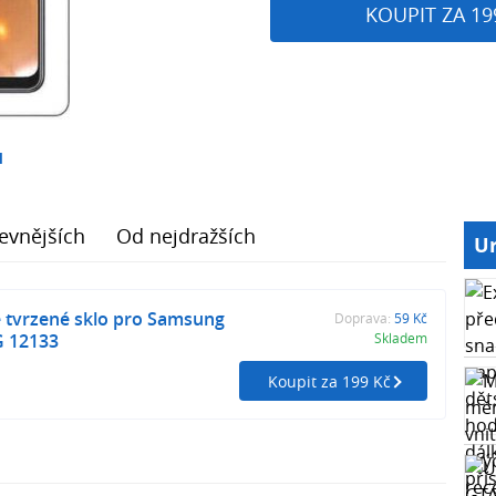
KOUPIT ZA 19
1
evnějších
Od nejdražších
Ur
 tvrzené sklo pro Samsung
Doprava:
59 Kč
G 12133
Skladem
Koupit za 199 Kč