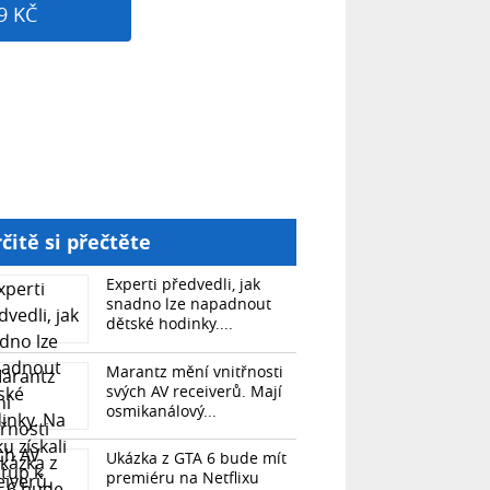
9 KČ
čitě si přečtěte
Experti předvedli, jak
snadno lze napadnout
dětské hodinky....
Marantz mění vnitřnosti
svých AV receiverů. Mají
osmikanálový...
Ukázka z GTA 6 bude mít
premiéru na Netflixu