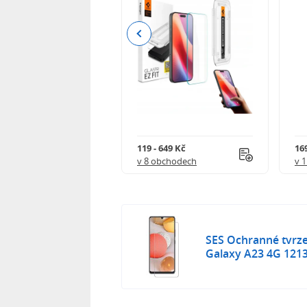
Previous
Kč
119 - 649 Kč
16
 obchodech
v 8 obchodech
v 
SES Ochranné tvrz
Galaxy A23 4G 121