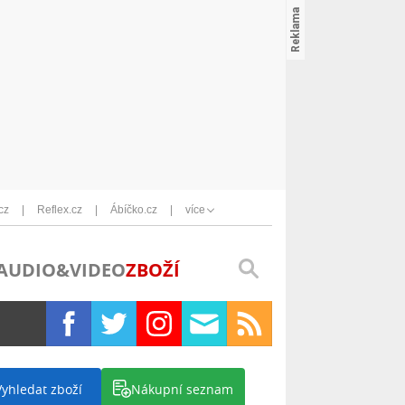
cz
Reflex.cz
Ábíčko.cz
více
AUDIO&VIDEO
ZBOŽÍ
Vyhledat zboží
Nákupní seznam