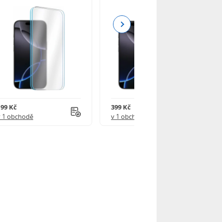
Next
199 Kč
399 Kč
v 1 obchodě
v 1 obchodě