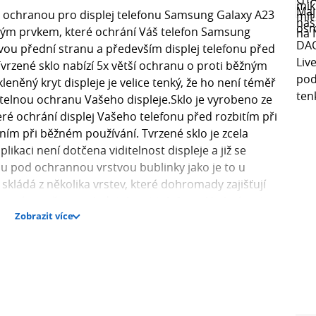
 ochranou pro displej telefonu Samsung Galaxy A23
ným prvkem, které ochrání Váš telefon Samsung
vou přední stranu a především displej telefonu před
vrzené sklo nabízí 5x větší ochranu o proti běžným
leněný kryt displeje je velice tenký, že ho není téměř
ditelnou ochranu Vašeho displeje.Sklo je vyrobeno ze
eré ochrání displej Vašeho telefonu před rozbitím při
ím při běžném používání. Tvrzené sklo je zcela
plikaci není dotčena viditelnost displeje a již se
ou pod ochrannou vrstvou bublinky jako je to u
 skládá z několika vrstev, které dohromady zajišťují
 není narušena ovladatelnost telefonu. Vrchní vrstva
Zobrazit více
tak krásně klouže po displeji na rozdíl od ochranné
leofóbní vrstvu, která eliminuje množství otisků prstů
rdost a i přesto nabízí vysokou citlivost při ovládání
 neuvěřitelně snadno se instaluje a přitom
ispleje.Ochranné sklo je vyrobeno přesně pro telefon
ýřezy na tlačítka, reproduktor.Jedná se o rovnou