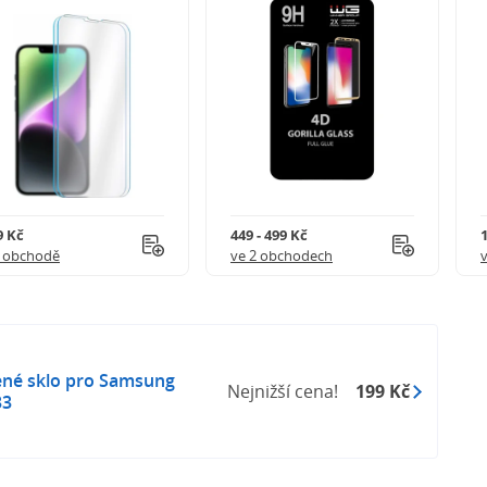
9 Kč
449 - 499 Kč
1 obchodě
ve 2 obchodech
ené sklo pro Samsung
Nejnižší cena!
199 Kč
33