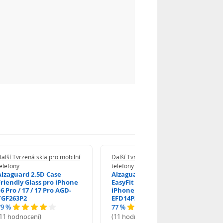
alší Tvrzená skla pro mobilní
Další Tvrzená skla pro mobilní
elefony
telefony
Alzaguard 2.5D Case
Alzaguard 2.5D Glass
Friendly Glass pro iPhone
EasyFit DustFree pro
6 Pro / 17 / 17 Pro AGD-
iPhone 16 Pro / 17 AGD-
TGF263P2
EFD14P3
79 %
77 %
(11 hodnocení)
(11 hodnocení)