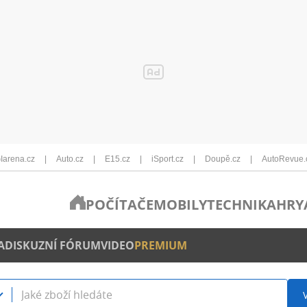
Iarena.cz
Auto.cz
E15.cz
iSport.cz
Doupě.cz
AutoRevue.
POČÍTAČE
MOBILY
TECHNIKA
HRY
A
DISKUZNÍ FÓRUM
VIDEO
PREMIUM