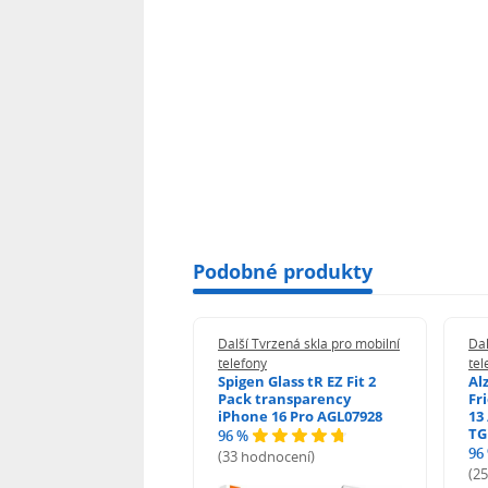
Podobné produkty
 Tvrzená skla pro mobilní
Další Tvrzená skla pro mobilní
Dal
ony
telefony
tel
guard 2.5D Glass
Spigen Glass tR EZ Fit 2
Al
Fit DustFree pro
Pack transparency
Fr
ne 17 Pro Max AGD-
iPhone 16 Pro AGL07928
13 
479BDAP3
TG
96 %
96
(33 hodnocení)
odnocení)
(2