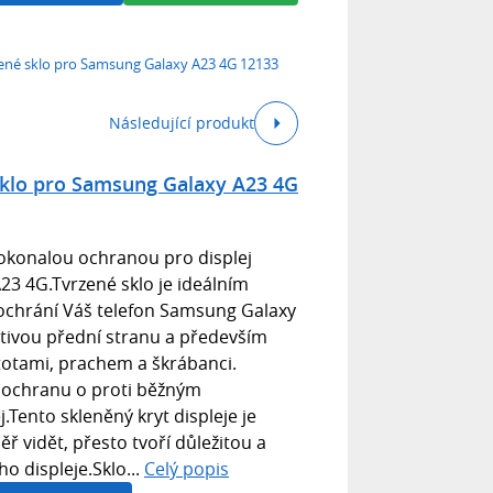
ené sklo pro Samsung Galaxy A23 4G 12133
Následující produkt
sklo pro Samsung Galaxy A23 4G
dokonalou ochranou pro displej
3 4G.Tvrzené sklo je ideálním
chrání Váš telefon Samsung Galaxy
tivou přední stranu a především
stotami, prachem a škrábanci.
ší ochranu o proti běžným
.Tento skleněný kryt displeje je
ěř vidět, přesto tvoří důležitou a
o displeje.Sklo...
Celý popis