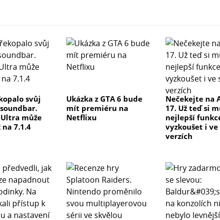
kopalo svůj
Ukázka z GTA 6 bude
Nečekejte na 
 soundbar.
mít premiéru na
17. Už teď si 
e Ultra může
Netflixu
nejlepší funkc
 na 7.1.4
vyzkoušet i ve
verzích