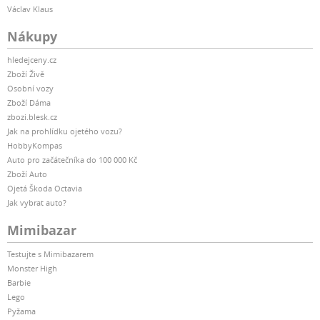
Václav Klaus
Nákupy
hledejceny.cz
Zboží Živě
Osobní vozy
Zboží Dáma
zbozi.blesk.cz
Jak na prohlídku ojetého vozu?
HobbyKompas
Auto pro začátečníka do 100 000 Kč
Zboží Auto
Ojetá Škoda Octavia
Jak vybrat auto?
Mimibazar
Testujte s Mimibazarem
Monster High
Barbie
Lego
Pyžama