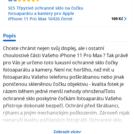
SES Třpytivé ochranné sklo na čočku
fotoaparátu a kamery pro Apple
iPhone 11 Pro Max 16426 černé
169 Kč
Popis
Chcete chránit nejen svůj displej, ale i ostatní
choulostivé části Vašeho iPhone 11 Pro Max ? Tak právě
pro Vás je určeno toto luxusní ochranné sklo čočky
fotoaparátu a kamery. Není nic horšího, než mít u
fotoaparátu Vašeho telefonu poškrábanou nebo jinak
poničenou skleněnou čočku objektivu - kvalita fotek je
rázem během jedné menší nehody ohrožena!Toto
ochranné sklo poskytne čočkám fotoaparátu Vašeho
přístroje dokonalé bezpečí. Ochrání před škrábanci,
rýhami a jiným mechanickým poškozením. Zároveň nijak
nenaruší kvalitu pořízených fotografií. Ochranné sklo
dokonale přilne a jednoduše se aplikuje. Vlastnosti
Zobrazit více