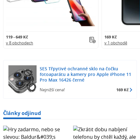
119 - 649 Kč
169 Kč
v 8 obchodech
v 1 obchodě
SES Třpytivé ochranné sklo na čočku
fotoaparátu a kamery pro Apple iPhone 11
Pro Max 16426 černé
Nejnižší cena!
169 Kč
Články odjinud