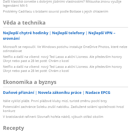
Další klasická corvette s dobrými jízdními vlastnostmi? Mitsuoka znovu využije
legendární MX-5
Problémy Cadillacu s brzdami souvisí podle Bottase s jejich chlazením
Věda a technika
Nejlepší chytré hodinky
Nejlepší telefony
Nejlepší VPN –
srovnání
Microsoft se nepoučil. Ve Windows potichu instaluje OneDrive Photos, které nelze
odinstalovat
Netflix a další na víkend: nový Ted Lasso a akční Lioness. Ale především horory
Úkryt nebo past a 28 let poté: Chrám z kostí
Netflix a další na víkend: nový Ted Lasso a akční Lioness. Ale především horory
Úkryt nebo past a 28 let poté: Chrám z kostí
Ekonomika a byznys
Daňové přiznání
Novela zákoníku práce
Nadace EPCG
Itálie vyklízí pláže. První plážové kluby mizí, turisté změnu pocítí brzy
Potenciální zachránce Soleku zrušil nabídku. Zadlužené solární společnosti hrozí
konkurz
V bratislavské rafinerii Slovnaft hořela nádrž, výbuch otřásl okolím
Recepty