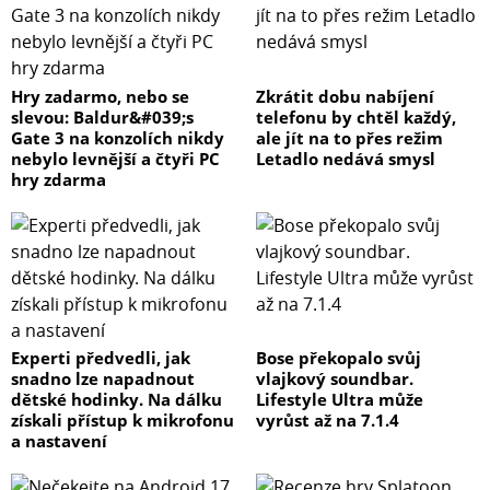
Hry zadarmo, nebo se
Zkrátit dobu nabíjení
slevou: Baldur&#039;s
telefonu by chtěl každý,
Gate 3 na konzolích nikdy
ale jít na to přes režim
nebylo levnější a čtyři PC
Letadlo nedává smysl
hry zdarma
Experti předvedli, jak
Bose překopalo svůj
snadno lze napadnout
vlajkový soundbar.
dětské hodinky. Na dálku
Lifestyle Ultra může
získali přístup k mikrofonu
vyrůst až na 7.1.4
a nastavení