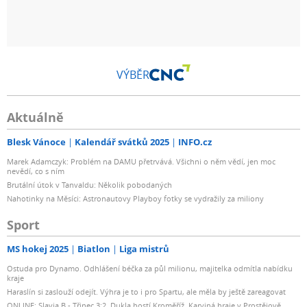
VÝBĚR
Aktuálně
Blesk Vánoce
Kalendář svátků 2025
INFO.cz
Marek Adamczyk: Problém na DAMU přetrvává. Všichni o něm vědí, jen moc
nevědí, co s ním
Brutální útok v Tanvaldu: Několik pobodaných
Nahotinky na Měsíci: Astronautovy Playboy fotky se vydražily za miliony
Sport
MS hokej 2025
Biatlon
Liga mistrů
Ostuda pro Dynamo. Odhlášení béčka za půl milionu, majitelka odmítla nabídku
kraje
Haraslín si zaslouží odejít. Výhra je to i pro Spartu, ale měla by ještě zareagovat
ONLINE: Slavia B - Třinec 3:2. Dukla hostí Kroměříž, Karviná hraje v Prostějově