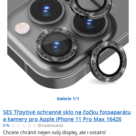
Galerie 1/1
SES Třpytivé ochranné sklo na čočku fotoaparátu
a kamery pro Apple iPhone 11 Pro Max 16426
0 %
(0 hodnocení)
Chcete chránit nejen svůj displej, ale i ostatní