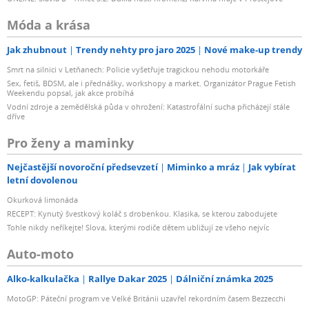
Móda a krása
Jak zhubnout
Trendy nehty pro jaro 2025
Nové make-up trendy
Smrt na silnici v Letňanech: Policie vyšetřuje tragickou nehodu motorkáře
Sex, fetiš, BDSM, ale i přednášky, workshopy a market. Organizátor Prague Fetish
Weekendu popsal, jak akce probíhá
Vodní zdroje a zemědělská půda v ohrožení: Katastrofální sucha přicházejí stále
dříve
Pro ženy a maminky
Nejčastější novoroční předsevzetí
Miminko a mráz
Jak vybírat
letní dovolenou
Okurková limonáda
RECEPT: Kynutý švestkový koláč s drobenkou. Klasika, se kterou zabodujete
Tohle nikdy neříkejte! Slova, kterými rodiče dětem ubližují ze všeho nejvíc
Auto-moto
Alko-kalkulačka
Rallye Dakar 2025
Dálniční známka 2025
MotoGP: Páteční program ve Velké Británii uzavřel rekordním časem Bezzecchi