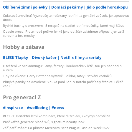
Oblíbené zimní polévky
Domácí pekárny
Jídlo podle horoskopu
Cuketová zmrzlina? Vyzkoušejte nečekaný letní hit a geniální způsob, jak zpracovat
úrodu
Rychlé buchty s broskvemi: 5 receptů na sladké letní moučníky, které mají šťávu
Oopsie bread: Proteinové pečivo lehké jako obláček zvládnete připravit jen ze 3
surovin a bez mouky
Hobby a zábava
BLESK Tlapky
Divoký kačer
Netflix filmy a seriály
Osvěžení ve Schladmingu: Lamy, ferraty i koulovačka v létě jsou jen pár hodin
autem
Tipy na víkend: Harry Potter na výstavě! Folklor, bitvy i setkání vodníků
Přibývá paniky na dovolené: Vnuka paní Soni v hotelu poštípaly štěnice! Lékaři
varují
Pro generaci Z
#inspirace
#wellbeing
#news
RECEPT: Perfektní letní kombinace, které tě zchladí, i kdybys nechtěl*a
Proč každá generace hledá svůj signature beauty look
Září patří módě: Co přinese Mercedes-Benz Prague Fashion Week SS27