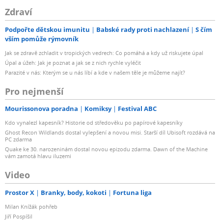
Zdraví
Podpořte dětskou imunitu
Babské rady proti nachlazení
S čím
vším pomůže rýmovník
Jak se zdravě zchladit v tropických vedrech: Co pomáhá a kdy už riskujete úpal
Úpal a úžeh: Jak je poznat a jak se z nich rychle vyléčit
Parazité v nás: Kterým se u nás líbí a kde v našem těle je můžeme najít?
Pro nejmenší
Mourissonova poradna
Komiksy
Festival ABC
Kdo vynalezl kapesník? Historie od středověku po papírové kapesníky
Ghost Recon Wildlands dostal vylepšení a novou misi. Starší díl Ubisoft rozdává na
PC zdarma
Quake ke 30. narozeninám dostal novou epizodu zdarma. Dawn of the Machine
vám zamotá hlavu iluzemi
Video
Prostor X
Branky, body, kokoti
Fortuna liga
Milan Knížák pohřeb
Jiří Pospíšil