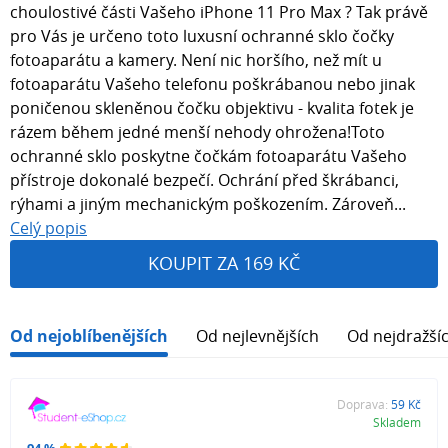
choulostivé části Vašeho iPhone 11 Pro Max ? Tak právě
pro Vás je určeno toto luxusní ochranné sklo čočky
fotoaparátu a kamery. Není nic horšího, než mít u
fotoaparátu Vašeho telefonu poškrábanou nebo jinak
poničenou skleněnou čočku objektivu - kvalita fotek je
rázem během jedné menší nehody ohrožena!Toto
ochranné sklo poskytne čočkám fotoaparátu Vašeho
přístroje dokonalé bezpečí. Ochrání před škrábanci,
rýhami a jiným mechanickým poškozením. Zároveň...
Celý popis
KOUPIT ZA 169 KČ
Od nejoblíbenějších
Od nejlevnějších
Od nejdražší
Doprava:
59 Kč
Skladem
94 %