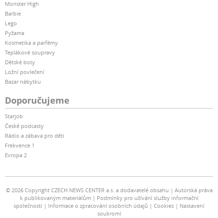
Monster High
Barbie
Lego
Pyžama
Kosmetika a parfémy
Teplákové soupravy
Dětské boty
Ložní povlečení
Bazar nábytku
Doporučujeme
Starjob
České podcasty
Rádio a zábava pro děti
Frekvence 1
Evropa 2
© 2026 Copyright CZECH NEWS CENTER a.s. a dodavatelé obsahu
Autorská práva
k publikovaným materiálům
Podmínky pro užívání služby informační
společnosti
Informace o zpracování osobních údajů
Cookies
Nastavení
soukromí