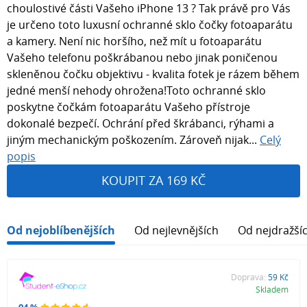
choulostivé části Vašeho iPhone 13 ? Tak právě pro Vás
je určeno toto luxusní ochranné sklo čočky fotoaparátu
a kamery. Není nic horšího, než mít u fotoaparátu
Vašeho telefonu poškrábanou nebo jinak poničenou
skleněnou čočku objektivu - kvalita fotek je rázem během
jedné menší nehody ohrožena!Toto ochranné sklo
poskytne čočkám fotoaparátu Vašeho přístroje
dokonalé bezpečí. Ochrání před škrábanci, rýhami a
jiným mechanickým poškozením. Zároveň nijak...
Celý
popis
KOUPIT ZA 169 KČ
Od nejoblíbenějších
Od nejlevnějších
Od nejdražší
Doprava:
59 Kč
Skladem
94 %