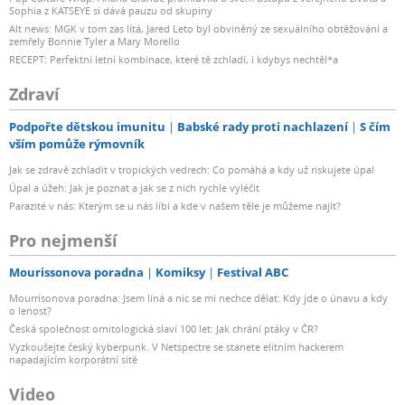
Sophia z KATSEYE si dává pauzu od skupiny
Alt news: MGK v tom zas lítá, Jared Leto byl obviněný ze sexuálního obtěžování a
zemřely Bonnie Tyler a Mary Morello
RECEPT: Perfektní letní kombinace, které tě zchladí, i kdybys nechtěl*a
Zdraví
Podpořte dětskou imunitu
Babské rady proti nachlazení
S čím
vším pomůže rýmovník
Jak se zdravě zchladit v tropických vedrech: Co pomáhá a kdy už riskujete úpal
Úpal a úžeh: Jak je poznat a jak se z nich rychle vyléčit
Parazité v nás: Kterým se u nás líbí a kde v našem těle je můžeme najít?
Pro nejmenší
Mourissonova poradna
Komiksy
Festival ABC
Mourrisonova poradna: Jsem líná a nic se mi nechce dělat: Kdy jde o únavu a kdy
o lenost?
Česká společnost ornitologická slaví 100 let: Jak chrání ptáky v ČR?
Vyzkoušejte český kyberpunk. V Netspectre se stanete elitním hackerem
napadajícím korporátní sítě
Video