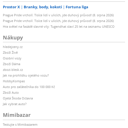
Prostor X
Branky, body, kokoti
Fortuna liga
Prague Pride vrcholí: Tisíce lidí v ulicích, jde duhový průvod! (8. srpna 2026)
Prague Pride vrcholí: Tisíce lidí v ulicích, jde duhový průvod! (8. srpna 2026)
Hra světel na fasádě slavné vily: Tugendhat slaví 25 let na seznamu UNESCO
Nákupy
hledejceny.cz
Zboží Živě
Osobní vozy
Zboží Dáma
zbozi.blesk.cz
Jak na prohlídku ojetého vozu?
HobbyKompas
Auto pro začátečníka do 100 000 Kč
Zboží Auto
Ojetá Škoda Octavia
Jak vybrat auto?
Mimibazar
Testujte s Mimibazarem