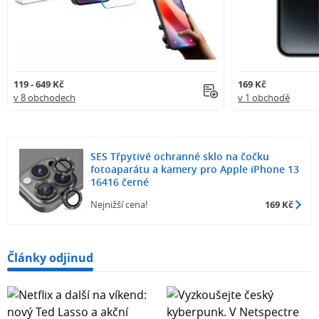
119 - 649 Kč
169 Kč
v 8 obchodech
v 1 obchodě
SES Třpytivé ochranné sklo na čočku
fotoaparátu a kamery pro Apple iPhone 13
16416 černé
Nejnižší cena!
169 Kč
Články odjinud