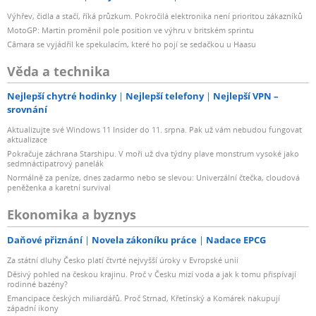
Výhřev, čidla a stačí, říká průzkum. Pokročilá elektronika není prioritou zákazníků
MotoGP: Martin proměnil pole position ve výhru v britském sprintu
Câmara se vyjádřil ke spekulacím, které ho pojí se sedačkou u Haasu
Věda a technika
Nejlepší chytré hodinky
Nejlepší telefony
Nejlepší VPN –
srovnání
Aktualizujte své Windows 11 Insider do 11. srpna. Pak už vám nebudou fungovat
aktualizace
Pokračuje záchrana Starshipu. V moři už dva týdny plave monstrum vysoké jako
sedmnáctipatrový panelák
Normálně za peníze, dnes zadarmo nebo se slevou: Univerzální čtečka, cloudová
peněženka a karetní survival
Ekonomika a byznys
Daňové přiznání
Novela zákoníku práce
Nadace EPCG
Za státní dluhy Česko platí čtvrté nejvyšší úroky v Evropské unii
Děsivý pohled na českou krajinu. Proč v Česku mizí voda a jak k tomu přispívají
rodinné bazény?
Emancipace českých miliardářů. Proč Strnad, Křetínský a Komárek nakupují
západní ikony