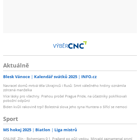
VÝBĚR
Aktuálně
Blesk Vánoce
Kalendář svátků 2025
INFO.cz
Navracel domů mrtvá těla Ukrajinců i Rusů: Smrt válečného hrdiny oznámila
zdrcená manželka
Více lásky pro všechny. Prahou prošel Prague Pride, na účastníky pokřikovali
pobožní odpůrci
Biden kvůli rakovině trpí! Bolestná slova jeho syna Huntera o šířící se nemoci
Sport
MS hokej 2025
Biatlon
Liga mistrů
ONLINE: Zlín - Bohemians 0:1. Pražané po půli vedou. Mirvald zaznamenal první