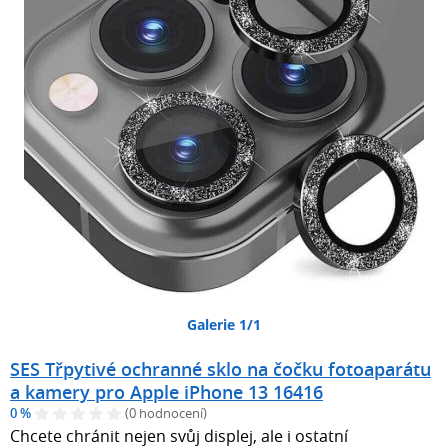
Galerie 1/1
SES Třpytivé ochranné sklo na čočku fotoaparátu
a kamery pro Apple iPhone 13 16416
0 %
(0 hodnocení)
Chcete chránit nejen svůj displej, ale i ostatní