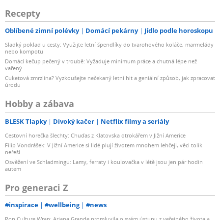
Recepty
Oblíbené zimní polévky
Domácí pekárny
Jídlo podle horoskopu
Sladký poklad u cesty: Využijte letní špendlíky do tvarohového koláče, marmelády
nebo kompotu
Domácí kečup pečený v troubě: Vyžaduje minimum práce a chutná lépe než
vařený
Cuketová zmrzlina? Vyzkoušejte nečekaný letní hit a geniální způsob, jak zpracovat
úrodu
Hobby a zábava
BLESK Tlapky
Divoký kačer
Netflix filmy a seriály
Cestovní horečka šlechty: Chuďas z Klatovska otrokářem v Jižní Americe
Filip Vondrášek: V Jižní Americe si lidé plují životem mnohem lehčeji, věci tolik
neřeší
Osvěžení ve Schladmingu: Lamy, ferraty i koulovačka v létě jsou jen pár hodin
autem
Pro generaci Z
#inspirace
#wellbeing
#news
Pop Culture Wrap: Ariana Grande promluvila o svém ústupu z veřejného života a