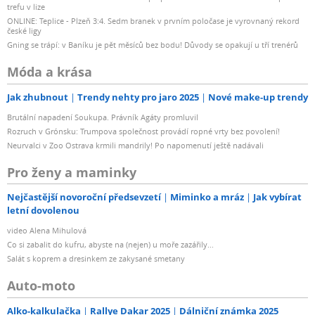
trefu v lize
ONLINE: Teplice - Plzeň 3:4. Sedm branek v prvním poločase je vyrovnaný rekord
české ligy
Gning se trápí: v Baníku je pět měsíců bez bodu! Důvody se opakují u tří trenérů
Móda a krása
Jak zhubnout
Trendy nehty pro jaro 2025
Nové make-up trendy
Brutální napadení Soukupa. Právník Agáty promluvil
Rozruch v Grónsku: Trumpova společnost provádí ropné vrty bez povolení!
Neurvalci v Zoo Ostrava krmili mandrily! Po napomenutí ještě nadávali
Pro ženy a maminky
Nejčastější novoroční předsevzetí
Miminko a mráz
Jak vybírat
letní dovolenou
video Alena Mihulová
Co si zabalit do kufru, abyste na (nejen) u moře zazářily...
Salát s koprem a dresinkem ze zakysané smetany
Auto-moto
Alko-kalkulačka
Rallye Dakar 2025
Dálniční známka 2025