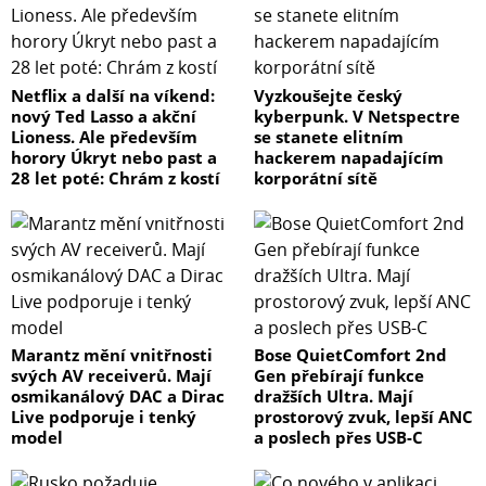
Netflix a další na víkend:
Vyzkoušejte český
nový Ted Lasso a akční
kyberpunk. V Netspectre
Lioness. Ale především
se stanete elitním
horory Úkryt nebo past a
hackerem napadajícím
28 let poté: Chrám z kostí
korporátní sítě
Marantz mění vnitřnosti
Bose QuietComfort 2nd
svých AV receiverů. Mají
Gen přebírají funkce
osmikanálový DAC a Dirac
dražších Ultra. Mají
Live podporuje i tenký
prostorový zvuk, lepší ANC
model
a poslech přes USB-C