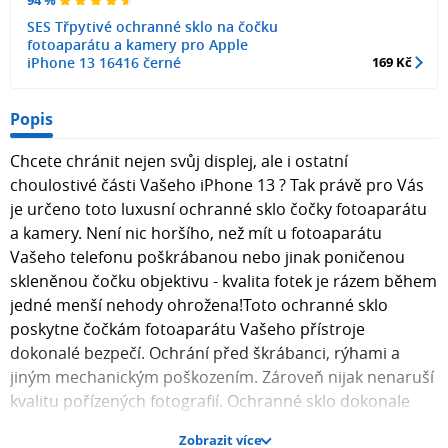
SES Třpytivé ochranné sklo na čočku
fotoaparátu a kamery pro Apple
iPhone 13 16416 černé
169 Kč
Popis
Chcete chránit nejen svůj displej, ale i ostatní
choulostivé části Vašeho iPhone 13 ? Tak právě pro Vás
je určeno toto luxusní ochranné sklo čočky fotoaparátu
a kamery. Není nic horšího, než mít u fotoaparátu
Vašeho telefonu poškrábanou nebo jinak poničenou
skleněnou čočku objektivu - kvalita fotek je rázem během
jedné menší nehody ohrožena!Toto ochranné sklo
poskytne čočkám fotoaparátu Vašeho přístroje
dokonalé bezpečí. Ochrání před škrábanci, rýhami a
jiným mechanickým poškozením. Zároveň nijak nenaruší
kvalitu pořízených fotografií. Ochranné sklo dokonale
přilne a jednoduše se aplikuje. Vlastnosti ochranného
Zobrazit více