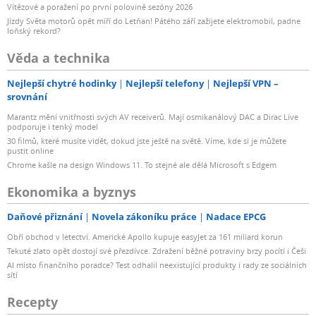
Vítězové a poražení po první polovině sezóny 2026
Jízdy Světa motorů opět míří do Letňan! Pátého září zažijete elektromobil, padne
loňský rekord?
Věda a technika
Nejlepší chytré hodinky
Nejlepší telefony
Nejlepší VPN –
srovnání
Marantz mění vnitřnosti svých AV receiverů. Mají osmikanálový DAC a Dirac Live
podporuje i tenký model
30 filmů, které musíte vidět, dokud jste ještě na světě. Víme, kde si je můžete
pustit online
Chrome kašle na design Windows 11. To stejné ale dělá Microsoft s Edgem
Ekonomika a byznys
Daňové přiznání
Novela zákoníku práce
Nadace EPCG
Obří obchod v letectví. Americké Apollo kupuje easyJet za 161 miliard korun
Tekuté zlato opět dostojí své přezdívce. Zdražení běžné potraviny brzy pocítí i Češi
AI místo finančního poradce? Test odhalil neexistující produkty i rady ze sociálních
sítí
Recepty