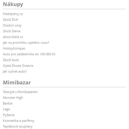
Nákupy
hledejceny.cz
Zboží Živě
Osobní vozy
Zboží Dáma
zbozi.blesk.cz
Jak na prohlídku ojetého vozu?
HobbyKompas
Auto pro začátečníka do 100 000 Kč
Zboží Auto
Ojetá Škoda Octavia
Jak vybrat auto?
Mimibazar
Testujte s Mimibazarem
Monster High
Barbie
Lego
Pyžama
Kosmetika a parfémy
Teplákové soupravy