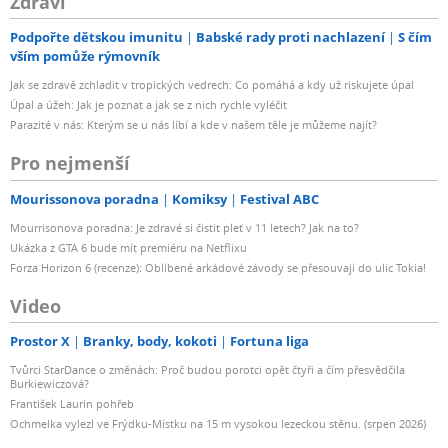
Zdraví
Podpořte dětskou imunitu
Babské rady proti nachlazení
S čím
vším pomůže rýmovník
Jak se zdravě zchladit v tropických vedrech: Co pomáhá a kdy už riskujete úpal
Úpal a úžeh: Jak je poznat a jak se z nich rychle vyléčit
Parazité v nás: Kterým se u nás líbí a kde v našem těle je můžeme najít?
Pro nejmenší
Mourissonova poradna
Komiksy
Festival ABC
Mourrisonova poradna: Je zdravé si čistit pleť v 11 letech? Jak na to?
Ukázka z GTA 6 bude mít premiéru na Netflixu
Forza Horizon 6 (recenze): Oblíbené arkádové závody se přesouvají do ulic Tokia!
Video
Prostor X
Branky, body, kokoti
Fortuna liga
Tvůrci StarDance o změnách: Proč budou porotci opět čtyři a čím přesvědčila
Burkiewiczová?
František Laurin pohřeb
Ochmelka vylezl ve Frýdku-Místku na 15 m vysokou lezeckou stěnu. (srpen 2026)