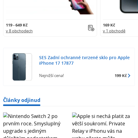
119 - 649 Kč
169 Kč
v 8 obchodech
v 1 obchodě
SES Zadní ochranné tvrzené sklo pro Apple
iPhone 17 17877
Nejnižší cena!
199 Kč
Články odjinud