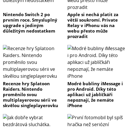
Nintendo Switch 2 po
Apple si nechá platit za
prvním roce. Smysluplný
větší soukromí. Private
upgrade s jediným
Relay v iPhonu vás na
důležitým nedostatkem
webu přesto může
prozradit
Recenze hry Splatoon
Modré bubliny iMessage i
Raiders. Nintendo
pro Android. Díky této
proměnilo svou
aplikaci už jablíčkáři
multiplayerovou sérii ve
nepoznají, že nemáte
skvělou singleplayerovku
iPhone