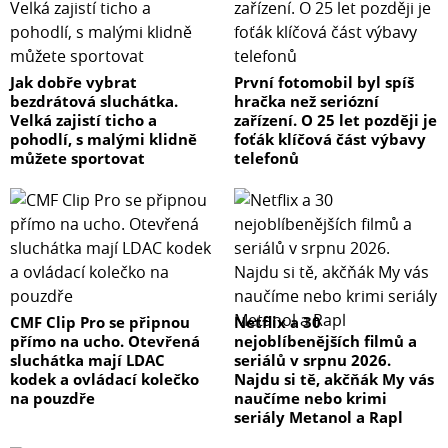
Jak dobře vybrat
První fotomobil byl spíš
bezdrátová sluchátka.
hračka než seriózní
Velká zajistí ticho a
zařízení. O 25 let později je
pohodlí, s malými klidně
foťák klíčová část výbavy
můžete sportovat
telefonů
CMF Clip Pro se připnou
Netflix a 30
přímo na ucho. Otevřená
nejoblíbenějších filmů a
sluchátka mají LDAC
seriálů v srpnu 2026.
kodek a ovládací kolečko
Najdu si tě, akčňák My vás
na pouzdře
naučíme nebo krimi
seriály Metanol a Rapl