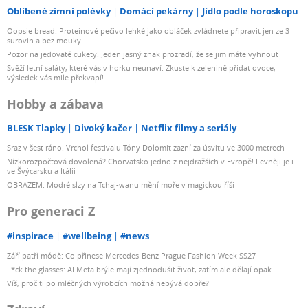
Oblíbené zimní polévky
Domácí pekárny
Jídlo podle horoskopu
Oopsie bread: Proteinové pečivo lehké jako obláček zvládnete připravit jen ze 3
surovin a bez mouky
Pozor na jedovaté cukety! Jeden jasný znak prozradí, že se jim máte vyhnout
Svěží letní saláty, které vás v horku neunaví: Zkuste k zelenině přidat ovoce,
výsledek vás mile překvapí!
Hobby a zábava
BLESK Tlapky
Divoký kačer
Netflix filmy a seriály
Sraz v šest ráno. Vrchol festivalu Tóny Dolomit zazní za úsvitu ve 3000 metrech
Nízkorozpočtová dovolená? Chorvatsko jedno z nejdražších v Evropě! Levněji je i
ve Švýcarsku a Itálii
OBRAZEM: Modré slzy na Tchaj-wanu mění moře v magickou říši
Pro generaci Z
#inspirace
#wellbeing
#news
Září patří módě: Co přinese Mercedes-Benz Prague Fashion Week SS27
F*ck the glasses: AI Meta brýle mají zjednodušit život, zatím ale dělají opak
Víš, proč ti po mléčných výrobcích možná nebývá dobře?