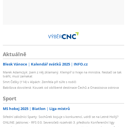
VÝBĚR
Aktuálně
Blesk Vánoce
Kalendář svátků 2025
INFO.cz
Marek Adamczyk: Jsem z něj zklamaný. Klempíř si hraje na ministra. Nestačí se tak
tvářit, musí zamakat
Smrt Češky (†14) v Alpách: Zemřela při túře s rodiči
Babišova dovolená: Kousek od oblíbené destinace Čechů a Onassisova ostrova
Sport
MS hokej 2025
Biatlon
Liga mistrů
Střední záložníci Sparty: Sochůrek bojuje s konkurencí, udrží se na Letné Hollý?
ONLINE: Jablonec - RFS 0:0. Severočeši rozehráli 3. předkolo Konferenční ligy