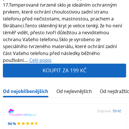
17.Temperované tvrzené sklo je ideálním ochranným
prvkem, které ochrání choulostivou zadní stranu
telefonu před nečistotami, mastnostou, prachem a
škrábanci.Tento skleněný kryt je velice tenký, že ho není
téměř vidět, přesto tvoří důležitou a neviditelnou
ochranu Vašeho telefonu.Sklo je vyrobeno ze
speciálního tvrzeného materiálu, které ochrání zadní
část Vašeho telefonu před následky běžného
používání....
Celý popis
KOUPIT ZA 199 KČ
Od nejoblíbenějších
Od nejlevnějších
Od nejdražší
Doprava:
59 Kč
94 %