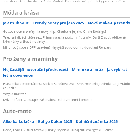
Transfer za tři miliardy do Realu Madrid: Diomande měl před lety působit v Česku!
Móda a krása
Jak zhubnout
Trendy nehty pro jaro 2025
Nové make-up trendy
Gottova dcera zveřejnila nový klip: Charlotte je jako Olivie Rodrigo!
Televizní diváci, těšte se... Prima vytasila podzimní trumfy! Další Zrádci, oblíbené
kriminálky a žhavé novinky...
Milionový spor s DPP uzavřen? Nejvyšší soud odmítl dovolání Rencaru
Pro ženy a maminky
Nejčastější novoroční předsevzetí
Miminko a mráz
Jak vybírat
letní dovolenou
Hlasatelka a moderátorka Saskia Burešová (80) - Smrt manžela ji zdrtila! Co jí vrátilo
chuť žít?
Veggie Burritos
KVÍZ: Rafťáci. Otestujte své znalosti kultovní letní komedie
Auto-moto
Alko-kalkulačka
Rallye Dakar 2025
Dálniční známka 2025
Dacia, Ford i Suzuki zastavují linky. Vyschlý Dunaj drtí energetiku Balkánu