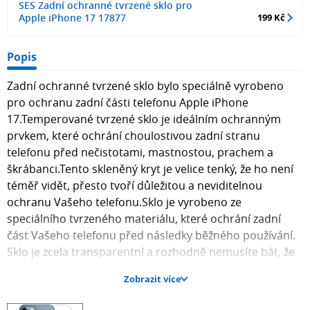
SES Zadní ochranné tvrzené sklo pro
Apple iPhone 17 17877
199 Kč
Popis
Zadní ochranné tvrzené sklo bylo speciálně vyrobeno
pro ochranu zadní části telefonu Apple iPhone
17.Temperované tvrzené sklo je ideálním ochranným
prvkem, které ochrání choulostivou zadní stranu
telefonu před nečistotami, mastnostou, prachem a
škrábanci.Tento skleněný kryt je velice tenký, že ho není
téměř vidět, přesto tvoří důležitou a neviditelnou
ochranu Vašeho telefonu.Sklo je vyrobeno ze
speciálního tvrzeného materiálu, které ochrání zadní
část Vašeho telefonu před následky běžného používání.
Sklo je zcela transparentní a rozhodně nemusíte bát, že
po aplikaci zůstanou pod ochrannou vrstvou bublinky
Zobrazit více
jako je to u obyčejných ochranných folií. Sklo se skládá z
několika vrstev, které dohromady zajišťují jeho pevnost a