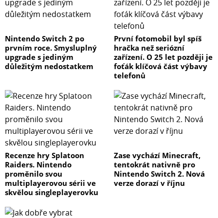
Nintendo Switch 2 po
První fotomobil byl spíš
prvním roce. Smysluplný
hračka než seriózní
upgrade s jediným
zařízení. O 25 let později je
důležitým nedostatkem
foťák klíčová část výbavy
telefonů
Recenze hry Splatoon
Zase vychází Minecraft,
Raiders. Nintendo
tentokrát nativně pro
proměnilo svou
Nintendo Switch 2. Nová
multiplayerovou sérii ve
verze dorazí v říjnu
skvělou singleplayerovku