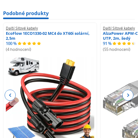
Váha: 30 kg/km
NVP [?] : 68 %
Podobné produkty
Propagation delay [?] : 535 ns/100m
Delay skew [?] : 20 ns/100m
Další Síťové kabely
Další Síťové kabely
Skladovací teplota: -20°C až 60°C
EcoFlow 1ECO1330-02 MC4 do XT60i solární,
AlzaPower APW-C
2,5m
UTP, 2m, šedý
Provozní teplota: -20°C až 60°C
100 %
91 %
Teplota při instalaci: 0°C až 50°C
(4 hodnocení)
(55 hodnocení)
Previous
Next