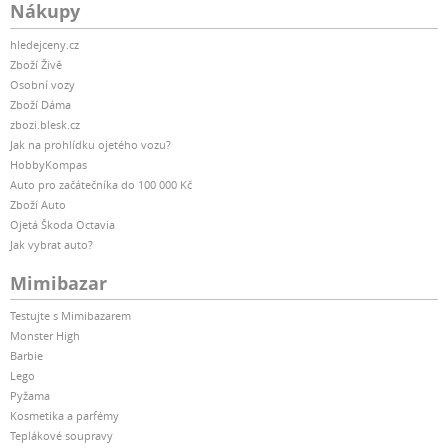
Nákupy
hledejceny.cz
Zboží Živě
Osobní vozy
Zboží Dáma
zbozi.blesk.cz
Jak na prohlídku ojetého vozu?
HobbyKompas
Auto pro začátečníka do 100 000 Kč
Zboží Auto
Ojetá Škoda Octavia
Jak vybrat auto?
Mimibazar
Testujte s Mimibazarem
Monster High
Barbie
Lego
Pyžama
Kosmetika a parfémy
Teplákové soupravy