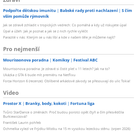
Podpořte dětskou imunitu
Babské rady proti nachlazení
S čím
vším pomůže rýmovník
Jak se zdravě zchladit v tropických vedrech: Co pomáhá a kdy už riskujete úpal
Úpal a úžeh: Jak je poznat a jak se z nich rychle vyléčit
Parazité v nás: Kterým se u nás líbí a kde v našem těle je můžeme najít?
Pro nejmenší
Mourissonova poradna
Komiksy
Festival ABC
Mourrisonova poradna: Je zdravé si čistit pleť v 11 letech? Jak na to?
Ukázka z GTA 6 bude mít premiéru na Netflixu
Forza Horizon 6 (recenze): Oblíbené arkádové závody se přesouvají do ulic Tokia!
Video
Prostor X
Branky, body, kokoti
Fortuna liga
Tvůrci StarDance o změnách: Proč budou porotci opět čtyři a čím přesvědčila
Burkiewiczová?
František Laurin pohřeb
Ochmelka vylezl ve Frýdku-Místku na 15 m vysokou lezeckou stěnu. (srpen 2026)