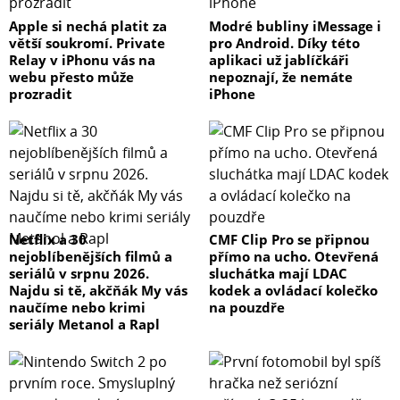
Apple si nechá platit za
Modré bubliny iMessage i
větší soukromí. Private
pro Android. Díky této
Relay v iPhonu vás na
aplikaci už jablíčkáři
webu přesto může
nepoznají, že nemáte
prozradit
iPhone
Netflix a 30
CMF Clip Pro se připnou
nejoblíbenějších filmů a
přímo na ucho. Otevřená
seriálů v srpnu 2026.
sluchátka mají LDAC
Najdu si tě, akčňák My vás
kodek a ovládací kolečko
naučíme nebo krimi
na pouzdře
seriály Metanol a Rapl