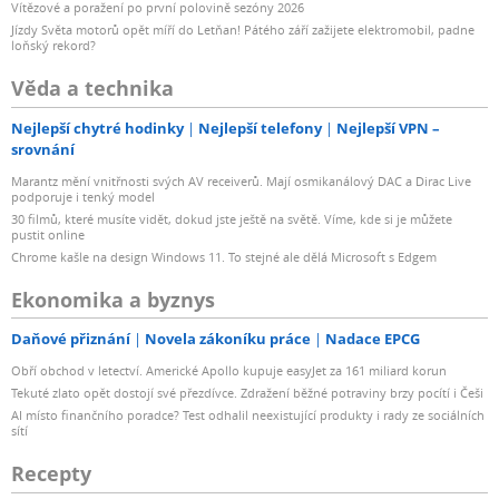
Vítězové a poražení po první polovině sezóny 2026
Jízdy Světa motorů opět míří do Letňan! Pátého září zažijete elektromobil, padne
loňský rekord?
Věda a technika
Nejlepší chytré hodinky
Nejlepší telefony
Nejlepší VPN –
srovnání
Marantz mění vnitřnosti svých AV receiverů. Mají osmikanálový DAC a Dirac Live
podporuje i tenký model
30 filmů, které musíte vidět, dokud jste ještě na světě. Víme, kde si je můžete
pustit online
Chrome kašle na design Windows 11. To stejné ale dělá Microsoft s Edgem
Ekonomika a byznys
Daňové přiznání
Novela zákoníku práce
Nadace EPCG
Obří obchod v letectví. Americké Apollo kupuje easyJet za 161 miliard korun
Tekuté zlato opět dostojí své přezdívce. Zdražení běžné potraviny brzy pocítí i Češi
AI místo finančního poradce? Test odhalil neexistující produkty i rady ze sociálních
sítí
Recepty