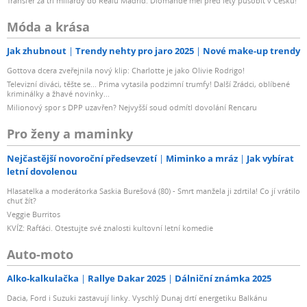
Transfer za tři miliardy do Realu Madrid: Diomande měl před lety působit v Česku!
Móda a krása
Jak zhubnout
Trendy nehty pro jaro 2025
Nové make-up trendy
Gottova dcera zveřejnila nový klip: Charlotte je jako Olivie Rodrigo!
Televizní diváci, těšte se... Prima vytasila podzimní trumfy! Další Zrádci, oblíbené
kriminálky a žhavé novinky...
Milionový spor s DPP uzavřen? Nejvyšší soud odmítl dovolání Rencaru
Pro ženy a maminky
Nejčastější novoroční předsevzetí
Miminko a mráz
Jak vybírat
letní dovolenou
Hlasatelka a moderátorka Saskia Burešová (80) - Smrt manžela ji zdrtila! Co jí vrátilo
chuť žít?
Veggie Burritos
KVÍZ: Rafťáci. Otestujte své znalosti kultovní letní komedie
Auto-moto
Alko-kalkulačka
Rallye Dakar 2025
Dálniční známka 2025
Dacia, Ford i Suzuki zastavují linky. Vyschlý Dunaj drtí energetiku Balkánu