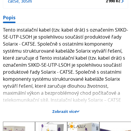
cat5e, 305m
2 990 Kč
Popis
Tento instalační kabel (tzv. kabel drát) s označením SXKD-
5E-UTP-LSOH je spolehlivou součástí produktové řady
Solarix - CAT5E. Společně s ostatními komponenty
systému strukturované kabeláže Solarix vytváří řešení,
které zaručuje d Tento instalační kabel (tzv. kabel drát) s
označením SXKD-5E-UTP-LSOH je spolehlivou součástí
produktové řady Solarix - CAT5E. Společně s ostatními
komponenty systému strukturované kabeláže Solarix
vytváří řešení, které zaručuje dlouhou životnost,
maximální výkon a bezproblémový chod počítačové a
telekomunikační sítě. Instalační kabely Solarix – CAT5E
jsou určeny pro horizontální rozvody a jsou nabízeny ve
Zobrazit více
stíněné i nestíněné verzi s různým typem pláště - tj. PVC
nebo LSOH. Tyto kabely bez problémů splňují a
především převyšují požadavky definované v