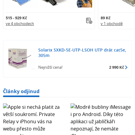
515 - 929 Kč
89 Kč
ve 4 obchodech
v 1 obchodě
Solarix SXKD-5E-UTP-LSOH UTP drát cat5e,
305m
Nejnižší cena!
2 990 Kč
Články odjinud