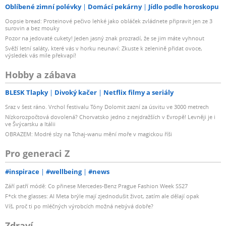
Oblíbené zimní polévky
Domácí pekárny
Jídlo podle horoskopu
Oopsie bread: Proteinové pečivo lehké jako obláček zvládnete připravit jen ze 3
surovin a bez mouky
Pozor na jedovaté cukety! Jeden jasný znak prozradí, že se jim máte vyhnout
Svěží letní saláty, které vás v horku neunaví: Zkuste k zelenině přidat ovoce,
výsledek vás mile překvapí!
Hobby a zábava
BLESK Tlapky
Divoký kačer
Netflix filmy a seriály
Sraz v šest ráno. Vrchol festivalu Tóny Dolomit zazní za úsvitu ve 3000 metrech
Nízkorozpočtová dovolená? Chorvatsko jedno z nejdražších v Evropě! Levněji je i
ve Švýcarsku a Itálii
OBRAZEM: Modré slzy na Tchaj-wanu mění moře v magickou říši
Pro generaci Z
#inspirace
#wellbeing
#news
Září patří módě: Co přinese Mercedes-Benz Prague Fashion Week SS27
F*ck the glasses: AI Meta brýle mají zjednodušit život, zatím ale dělají opak
Víš, proč ti po mléčných výrobcích možná nebývá dobře?
Zdraví