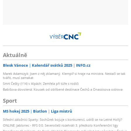
VÝBĚR
Aktuálně
Blesk Vánoce
Kalendář svátků 2025
INFO.cz
Marek Adamczyk: Jsem z něj zklamaný. Klempíř si hraje na ministra. Nestačí se tak
tvářit, musí zamakat
Smrt Češky (†14) v Alpách: Zemřela při túře s rodiči
Babišova dovolená: Kousek od oblíbené destinace Čechů a Onassisova ostrova
Sport
MS hokej 2025
Biatlon
Liga mistrů
Střední záložníci Sparty: Sochůrek bojuje s konkurencí, udrží se na Letné Hollý?
ONLINE: Jablonec - RFS 0:0. Severočeši rozehráli 3. předkolo Konferenční ligy