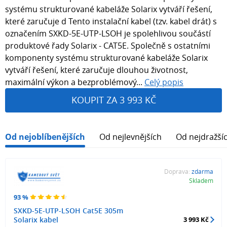
systému strukturované kabeláže Solarix vytváří řešení,
které zaručuje d Tento instalační kabel (tzv. kabel drát) s
označením SXKD-5E-UTP-LSOH je spolehlivou součástí
produktové řady Solarix - CAT5E. Společně s ostatními
komponenty systému strukturované kabeláže Solarix
vytváří řešení, které zaručuje dlouhou životnost,
maximální výkon a bezproblémový...
Celý popis
KOUPIT ZA 3 993 KČ
Od nejoblíbenějších
Od nejlevnějších
Od nejdražší
Doprava:
zdarma
Skladem
93 %
SXKD-5E-UTP-LSOH Cat5E 305m
Solarix kabel
3 993 Kč