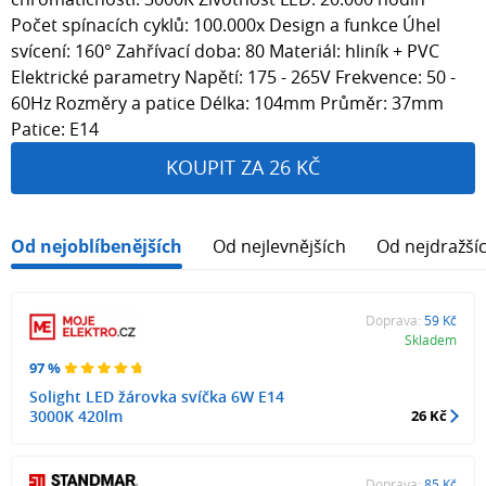
Počet spínacích cyklů: 100.000x Design a funkce Úhel
svícení: 160° Zahřívací doba: 80 Materiál: hliník + PVC
Elektrické parametry Napětí: 175 - 265V Frekvence: 50 -
60Hz Rozměry a patice Délka: 104mm Průměr: 37mm
Patice: E14
KOUPIT ZA 26 KČ
Od nejoblíbenějších
Od nejlevnějších
Od nejdražší
Doprava:
59 Kč
Skladem
97 %
Solight LED žárovka svíčka 6W E14
3000K 420lm
26 Kč
Doprava:
85 Kč