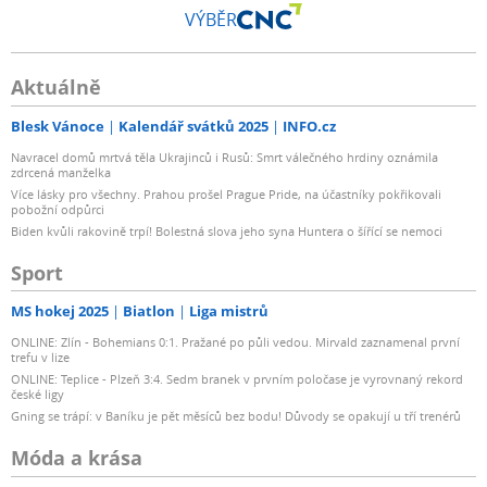
VÝBĚR
Aktuálně
Blesk Vánoce
Kalendář svátků 2025
INFO.cz
Navracel domů mrtvá těla Ukrajinců i Rusů: Smrt válečného hrdiny oznámila
zdrcená manželka
Více lásky pro všechny. Prahou prošel Prague Pride, na účastníky pokřikovali
pobožní odpůrci
Biden kvůli rakovině trpí! Bolestná slova jeho syna Huntera o šířící se nemoci
Sport
MS hokej 2025
Biatlon
Liga mistrů
ONLINE: Zlín - Bohemians 0:1. Pražané po půli vedou. Mirvald zaznamenal první
trefu v lize
ONLINE: Teplice - Plzeň 3:4. Sedm branek v prvním poločase je vyrovnaný rekord
české ligy
Gning se trápí: v Baníku je pět měsíců bez bodu! Důvody se opakují u tří trenérů
Móda a krása