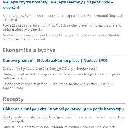
Nejlepší chytré hodinky
Nejlepší telefony
Nejlepší VPN –
srovnání
Aktualizujte své Windows 11 Insider do 11. srpna. Pak už vám nebudou fungovat
aktualizace
Pokračuje záchrana Starshipu. V moři už dva týdny plave monstrum vysoké jako
sedmnáctipatrový panelák
Normálně za peníze, dnes zadarmo nebo se slevou: Univerzální čtečka, cloudová
peněženka a karetní survival
Ekonomika a byznys
Daňové přiznání
Novela zákoníku práce
Nadace EPCG
Za státní dluhy Česko platí čtvrté nejvyšší úroky v Evropské unii
Děsivý pohled na českou krajinu. Proč v Česku mizí voda a jak k tomu přispívají
rodinné bazény?
Emancipace českých miliardářů. Proč Strnad, Křetínský a Komárek nakupují
západní ikony
Recepty
Oblíbené zimní polévky
Domácí pekárny
Jídlo podle horoskopu
Sladký poklad u cesty: Využijte letní špendlíky do tvarohového koláče, marmelády
nebo kompotu
Domácí kečup pečený v troubě: Vyžaduje minimum práce a chutná lépe než