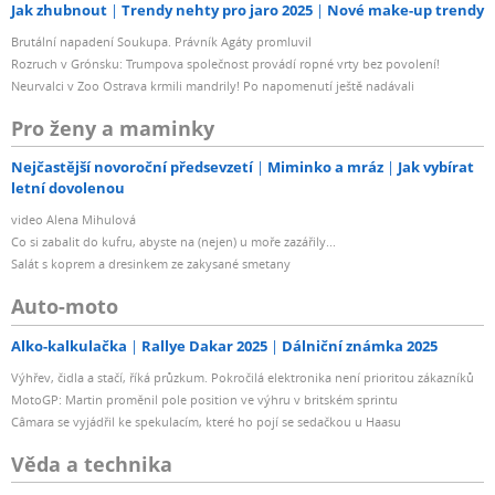
Jak zhubnout
Trendy nehty pro jaro 2025
Nové make-up trendy
Brutální napadení Soukupa. Právník Agáty promluvil
Rozruch v Grónsku: Trumpova společnost provádí ropné vrty bez povolení!
Neurvalci v Zoo Ostrava krmili mandrily! Po napomenutí ještě nadávali
Pro ženy a maminky
Nejčastější novoroční předsevzetí
Miminko a mráz
Jak vybírat
letní dovolenou
video Alena Mihulová
Co si zabalit do kufru, abyste na (nejen) u moře zazářily...
Salát s koprem a dresinkem ze zakysané smetany
Auto-moto
Alko-kalkulačka
Rallye Dakar 2025
Dálniční známka 2025
Výhřev, čidla a stačí, říká průzkum. Pokročilá elektronika není prioritou zákazníků
MotoGP: Martin proměnil pole position ve výhru v britském sprintu
Câmara se vyjádřil ke spekulacím, které ho pojí se sedačkou u Haasu
Věda a technika