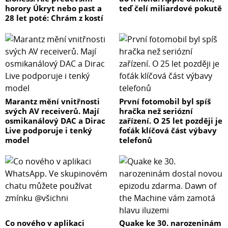
horory Úkryt nebo past a
teď čelí miliardové pokutě
28 let poté: Chrám z kostí
Marantz mění vnitřnosti
První fotomobil byl spíš
svých AV receiverů. Mají
hračka než seriózní
osmikanálový DAC a Dirac
zařízení. O 25 let později je
Live podporuje i tenký
foťák klíčová část výbavy
model
telefonů
Co nového v aplikaci
Quake ke 30. narozeninám