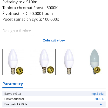
Světelný tok: 510lm
Teplota chromatičnosti: 3000K
Životnost LED: 20.000 hodin
Počet spínacích cyklů: 100.000x
Design a funkce
Úhel svícení: 160°
Zobrazit více
Zahřívací doba: 80
Materiál: hliník + PVC
Elektrické parametry
Napětí: 175 - 265V
Frekvence: 50 - 60Hz
Rozměry a patice
Délka: 104mm
Parametry
Průměr: 37mm
Barva světla
teplá bílá
Patice: E14
Chromatičnost
3000 K
Energetická třída
A+