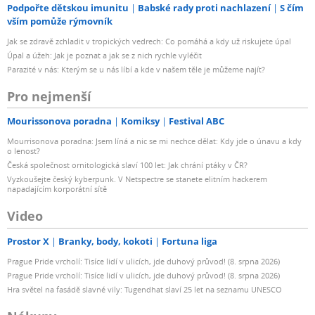
Podpořte dětskou imunitu
Babské rady proti nachlazení
S čím
vším pomůže rýmovník
Jak se zdravě zchladit v tropických vedrech: Co pomáhá a kdy už riskujete úpal
Úpal a úžeh: Jak je poznat a jak se z nich rychle vyléčit
Parazité v nás: Kterým se u nás líbí a kde v našem těle je můžeme najít?
Pro nejmenší
Mourissonova poradna
Komiksy
Festival ABC
Mourrisonova poradna: Jsem líná a nic se mi nechce dělat: Kdy jde o únavu a kdy
o lenost?
Česká společnost ornitologická slaví 100 let: Jak chrání ptáky v ČR?
Vyzkoušejte český kyberpunk. V Netspectre se stanete elitním hackerem
napadajícím korporátní sítě
Video
Prostor X
Branky, body, kokoti
Fortuna liga
Prague Pride vrcholí: Tisíce lidí v ulicích, jde duhový průvod! (8. srpna 2026)
Prague Pride vrcholí: Tisíce lidí v ulicích, jde duhový průvod! (8. srpna 2026)
Hra světel na fasádě slavné vily: Tugendhat slaví 25 let na seznamu UNESCO