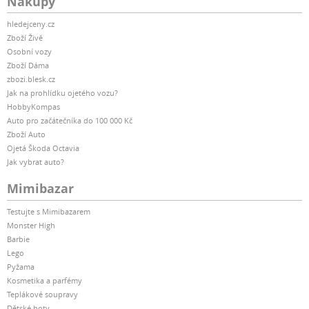
Nákupy
hledejceny.cz
Zboží Živě
Osobní vozy
Zboží Dáma
zbozi.blesk.cz
Jak na prohlídku ojetého vozu?
HobbyKompas
Auto pro začátečníka do 100 000 Kč
Zboží Auto
Ojetá Škoda Octavia
Jak vybrat auto?
Mimibazar
Testujte s Mimibazarem
Monster High
Barbie
Lego
Pyžama
Kosmetika a parfémy
Teplákové soupravy
Dětské boty