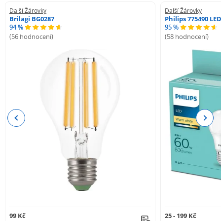
Další Žárovky
Další Žárovky
Brilagi BG0287
Philips 775490 LE
94 %
95 %
(56 hodnocení)
(58 hodnocení)
Previous
Next
99 Kč
25 - 199 Kč