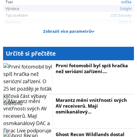
Tvar
svíčka
Výrobce
Solight
Typ osvětlení
LED žárovky
Životnost
20000 h
Zobrazit více parametrů
Určitě si přečtěte
První fotomobil byl spíš hračka
než seriózní zařízení....
Marantz mění vnitřnosti svých
AV receiverů. Mají
osmikanálový...
Ghost Recon Wildlands dostal