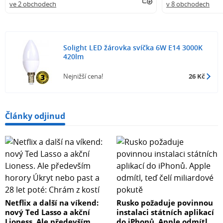
ve 2 obchodech
v 8 obchodech
Solight LED žárovka svíčka 6W E14 3000K
420lm
Nejnižší cena!
26 Kč
Články odjinud
Netflix a další na víkend:
Rusko požaduje povinnou
nový Ted Lasso a akční
instalaci státních aplikací
Lioness. Ale především
do iPhonů. Apple odmítl,