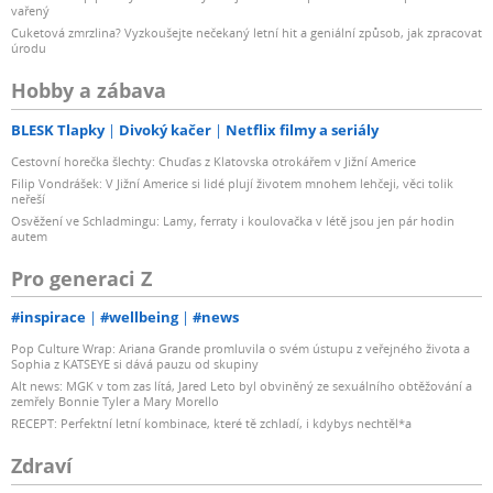
vařený
Cuketová zmrzlina? Vyzkoušejte nečekaný letní hit a geniální způsob, jak zpracovat
úrodu
Hobby a zábava
BLESK Tlapky
Divoký kačer
Netflix filmy a seriály
Cestovní horečka šlechty: Chuďas z Klatovska otrokářem v Jižní Americe
Filip Vondrášek: V Jižní Americe si lidé plují životem mnohem lehčeji, věci tolik
neřeší
Osvěžení ve Schladmingu: Lamy, ferraty i koulovačka v létě jsou jen pár hodin
autem
Pro generaci Z
#inspirace
#wellbeing
#news
Pop Culture Wrap: Ariana Grande promluvila o svém ústupu z veřejného života a
Sophia z KATSEYE si dává pauzu od skupiny
Alt news: MGK v tom zas lítá, Jared Leto byl obviněný ze sexuálního obtěžování a
zemřely Bonnie Tyler a Mary Morello
RECEPT: Perfektní letní kombinace, které tě zchladí, i kdybys nechtěl*a
Zdraví